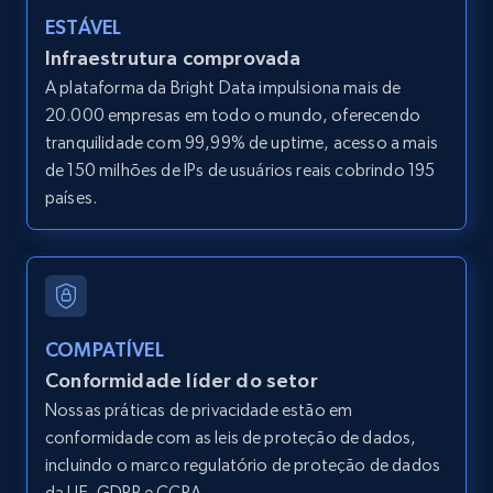
LinkedIn posts
ESTÁVEL
URL, ID, User id, Use url, Title, Headline, Post
Infraestrutura comprovada
text, Date posted, and more.
A plataforma da Bright Data impulsiona mais de
20.000 empresas em todo o mundo, oferecendo
11.3K+
1.5K+
Comece grátis
tranquilidade com 99,99% de uptime, acesso a mais
de 150 milhões de IPs de usuários reais cobrindo 195
países.
LinkedIn posts - Discover user's articles by
URL
URL, ID, User id, Use url, Title, Headline, Post
text, Date posted, and more.
COMPATÍVEL
Conformidade líder do setor
11.3K+
1.5K+
Comece grátis
Nossas práticas de privacidade estão em
conformidade com as leis de proteção de dados,
incluindo o marco regulatório de proteção de dados
da UE, GDPR e CCPA.