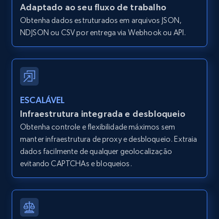
Adaptado ao seu fluxo de trabalho
and more.
Obtenha dados estruturados em arquivos JSON,
NDJSON ou CSV por entrega via Webhook ou API.
12K+
1.3K+
Comece grátis
Zillow properties listing information -
Search by parameters on zillow and use the
ESCALÁVEL
direct link as input
Infraestrutura integrada e desbloqueio
Zpid, City, State, HomeStatus, Address,
Obtenha controle e flexibilidade máximos sem
IsListingClaimedByCurrentSignedInUser,
manter infraestrutura de proxy e desbloqueio. Extraia
IsCurrentSignedInAgentResponsible, Bedrooms,
dados facilmente de qualquer geolocalização
and more.
evitando CAPTCHAs e bloqueios.
12K+
1.3K+
Comece grátis