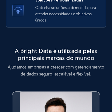
Soluções Personalizadas
X (formerly Twitter) - Posts - Getting x
Obtenha soluções sob medida para
posts by array of profiles
atender necessidades e objetivos
ID, User posted, Name, Description, Date
únicos.
posted, Photos, URL, Quoted post, and more.
10.4K+
1.2K+
Comece grátis
A Bright Data é utilizada pelas
principais marcas do mundo
TikTok - Profiles
Ajudamos empresas a crescer com gerenciamento
Account id, Nickname, Biography, Awg
engagement rate, Comment engagement rate,
de dados seguro, escalável e flexível.
Like engagement rate, Bio link, Predicted lang,
and more.
8.3K+
963+
Comece grátis