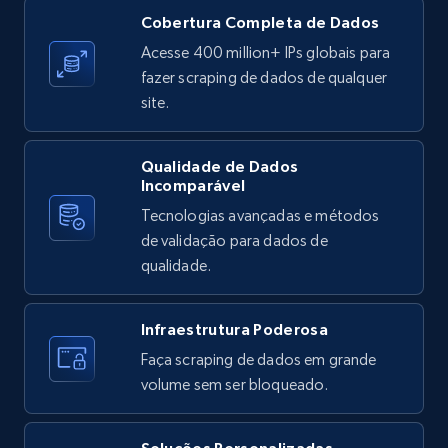
X (formerly Twitter) - Posts
Cobertura Completa de Dados
ID, User posted, Name, Description, Date
Acesse 400 million+ IPs globais para
posted, Photos, URL, Quoted post, and more.
fazer scraping de dados de qualquer
site.
10.4K+
1.2K+
Comece grátis
Qualidade de Dados
Incomparável
Tecnologias avançadas e métodos
X (formerly Twitter) - Posts - Collecting
de validação para dados de
Twitter posts URLs
qualidade.
ID, User posted, Name, Description, Date
posted, Photos, URL, Quoted post, and more.
Infraestrutura Poderosa
10.4K+
1.2K+
Comece grátis
Faça scraping de dados em grande
volume sem ser bloqueado.