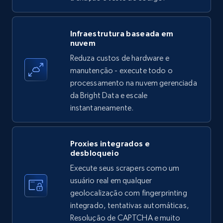
Amazon products - find products by using
Infraestrutura baseada em
nuvem
upc numbers
Reduza custos de hardware e
Title, Seller name, Brand, Description, Initial
manutenção - execute todo o
price, Currency, Availability, Reviews count, and
more.
processamento na nuvem gerenciada
da Bright Data e escale
instantaneamente.
35.3K+
5.7K+
Comece grátis
Proxies integrados e
desbloqueio
LinkedIn company information
Execute seus scrapers como um
ID, Name, Country code, Locations, Followers,
usuário real em qualquer
Employees in linkedin, About, Specialties, and
geolocalização com fingerprinting
more.
integrado, tentativas automáticas,
Resolução de CAPTCHA e muito