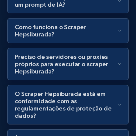
um prompt de IA?
8.1K+
716+
Comece grátis
Como funciona o Scraper
Hepsiburada?
Youtube - Videos posts - Discovery records
by Explore page URL
URL, Title, Youtuber, Youtuber md5, Video url,
Preciso de servidores ou proxies
Video length, Likes, Views, and more.
próprios para executar o scraper
Hepsiburada?
8.1K+
716+
Comece grátis
O Scraper Hepsiburada está em
conformidade com as
Youtube - Videos posts - Discovery videos
regulamentações de proteção de
by podcast url
dados?
URL, Title, Youtuber, Youtuber md5, Video url,
Video length, Likes, Views, and more.