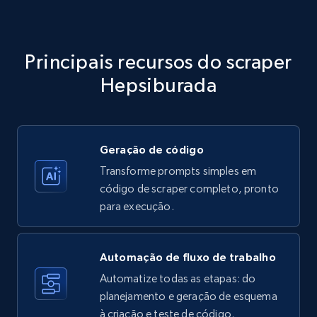
Amazon products - Collects products by
specific category URL
Title, Seller name, Brand, Description, Initial
Principais recursos do scraper
price, Currency, Availability, Reviews count, and
more.
Hepsiburada
35.3K+
5.7K+
Comece grátis
Geração de código
Transforme prompts simples em
Amazon products - Collects products by
código de scraper completo, pronto
specific keywords
para execução.
Title, Seller name, Brand, Description, Initial
price, Currency, Availability, Reviews count, and
more.
Automação de fluxo de trabalho
Automatize todas as etapas: do
35.3K+
planejamento e geração de esquema
5.7K+
Comece grátis
à criação e teste de código.