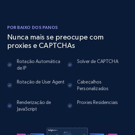
Instagram - Posts
URL, User posted, Description, Hashtags, Num
comments, Date posted, Likes, Photos, and
POR BAIXO DOS PANOS
more.
Nunca mais se preocupe com
proxies e CAPTCHAs
13.2K+
1.6K+
Comece grátis
Rotação Automática
Solver de CAPTCHA
de IP
Instagram - Posts - Collects posts from a
Rotação de User Agent
Cabeçalhos
specific URLs by using profile URL
Personalizados
URL, User posted, Description, Hashtags, Num
Renderização de
Proxies Residenciais
comments, Date posted, Likes, Photos, and
JavaScript
more.
13.2K+
1.6K+
Comece grátis