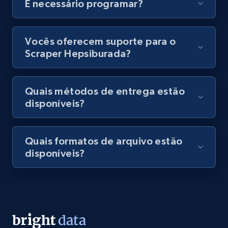
É necessário programar?
8.1K+
716+
Comece grátis
Vocês oferecem suporte para o
Scraper Hepsiburada?
Amazon Reviews
URL, Product name, Product rating, Product
Quais métodos de entrega estão
rating object, Product rating max, Rating,
disponíveis?
Author name, Asin, and more.
7.4K+
870+
Comece grátis
Quais formatos de arquivo estão
disponíveis?
TikTok - Posts
URL, Post id, Description, Create time, Digg
count, Share count, Collect count, Comment
count, and more.