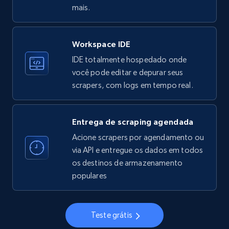
33.6K+
3.5K+
Comece grátis
mais.
Workspace IDE
Instagram - Profiles
IDE totalmente hospedado onde
Account, Fbid, ID, Followers, Posts count, Is
você pode editar e depurar seus
business account, Is professional account, Is
scrapers, com logs em tempo real.
verified, and more.
22.3K+
3.5K+
Comece grátis
Entrega de scraping agendada
Acione scrapers por agendamento ou
via API e entregue os dados em todos
os destinos de armazenamento
Instagram - Profiles - Collect profile
populares
information by user name
Account, Fbid, ID, Followers, Posts count, Is
business account, Is professional account, Is
Teste grátis
verified, and more.