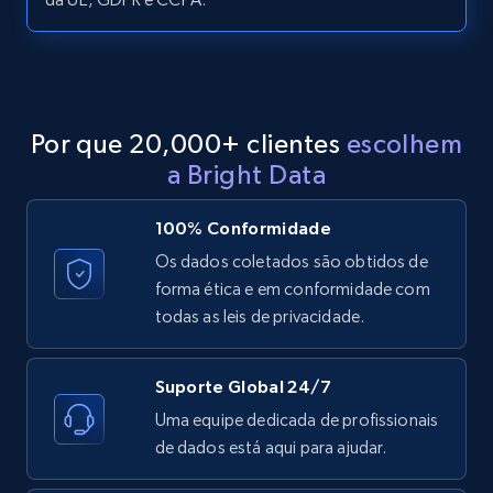
LinkedIn posts - Discover posts by Profile
URL
URL, ID, User id, Use url, Title, Headline, Post
text, Date posted, and more.
Por que 20,000+ clientes
escolhem
11.3K+
1.5K+
Comece grátis
a Bright Data
100% Conformidade
LinkedIn posts - Discover new posts
Os dados coletados são obtidos de
company URL
forma ética e em conformidade com
todas as leis de privacidade.
URL, ID, User id, Use url, Title, Headline, Post
text, Date posted, and more.
Suporte Global 24/7
11.3K+
1.5K+
Comece grátis
Uma equipe dedicada de profissionais
de dados está aqui para ajudar.