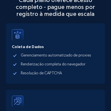
Address, Description, Business details, and
completo - pague menos por
more.
registro à medida que escala
13.3K+
1.7K+
Comece grátis
Google Maps full information - discover
Coleta de Dados
records by location search
Gerenciamento automatizado de proxies
Place id, URL, Country, Name, Category,
Address, Description, Business details, and
Renderização completa do navegador
more.
Resolução de CAPTCHA
13.3K+
1.7K+
Comece grátis
Google Maps full information - Collect