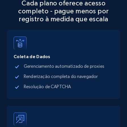
Cada plano oferece acesso
Address, Description, Business details, and
completo - pague menos por
more.
registro à medida que escala
13.3K+
1.7K+
Comece grátis
Google Maps full information - discover
Coleta de Dados
records by location search
Gerenciamento automatizado de proxies
Place id, URL, Country, Name, Category,
Address, Description, Business details, and
Renderização completa do navegador
more.
Resolução de CAPTCHA
13.3K+
1.7K+
Comece grátis
Google Maps full information - Collect