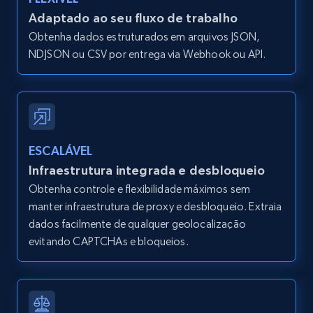
IsCurrentSignedInAgentResponsible, Bedrooms,
Adaptado ao seu fluxo de trabalho
and more.
Obtenha dados estruturados em arquivos JSON,
NDJSON ou CSV por entrega via Webhook ou API.
12K+
1.3K+
Comece grátis
Zillow properties listing information -
Search by parameters on zillow and use the
ESCALÁVEL
direct link as input
Infraestrutura integrada e desbloqueio
Zpid, City, State, HomeStatus, Address,
Obtenha controle e flexibilidade máximos sem
IsListingClaimedByCurrentSignedInUser,
manter infraestrutura de proxy e desbloqueio. Extraia
IsCurrentSignedInAgentResponsible, Bedrooms,
dados facilmente de qualquer geolocalização
and more.
evitando CAPTCHAs e bloqueios.
12K+
1.3K+
Comece grátis