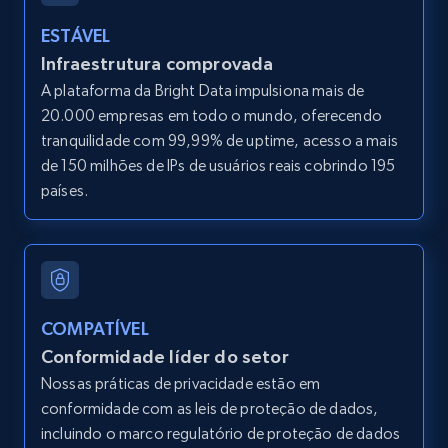
LinkedIn posts
ESTÁVEL
URL, ID, User id, Use url, Title, Headline, Post
Infraestrutura comprovada
text, Date posted, and more.
A plataforma da Bright Data impulsiona mais de
20.000 empresas em todo o mundo, oferecendo
11.3K+
1.5K+
Comece grátis
tranquilidade com 99,99% de uptime, acesso a mais
de 150 milhões de IPs de usuários reais cobrindo 195
países.
LinkedIn posts - Discover user's articles by
URL
URL, ID, User id, Use url, Title, Headline, Post
text, Date posted, and more.
COMPATÍVEL
Conformidade líder do setor
11.3K+
1.5K+
Comece grátis
Nossas práticas de privacidade estão em
conformidade com as leis de proteção de dados,
incluindo o marco regulatório de proteção de dados