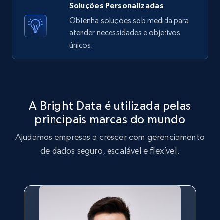
Soluções Personalizadas
X (formerly Twitter) - Posts - Getting x
Obtenha soluções sob medida para
posts by array of profiles
atender necessidades e objetivos
ID, User posted, Name, Description, Date
únicos.
posted, Photos, URL, Quoted post, and more.
10.4K+
1.2K+
Comece grátis
A Bright Data é utilizada pelas
principais marcas do mundo
TikTok - Profiles
Ajudamos empresas a crescer com gerenciamento
Account id, Nickname, Biography, Awg
engagement rate, Comment engagement rate,
de dados seguro, escalável e flexível.
Like engagement rate, Bio link, Predicted lang,
and more.
8.3K+
963+
Comece grátis