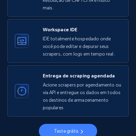
Resolução de CAPTCHA e muito
33.6K+
3.5K+
Comece grátis
mais.
Workspace IDE
Instagram - Profiles
IDE totalmente hospedado onde
Account, Fbid, ID, Followers, Posts count, Is
você pode editar e depurar seus
business account, Is professional account, Is
scrapers, com logs em tempo real.
verified, and more.
22.4K+
3.5K+
Comece grátis
Entrega de scraping agendada
Acione scrapers por agendamento ou
via API e entregue os dados em todos
os destinos de armazenamento
Instagram - Profiles - Collect profile
populares
information by user name
Account, Fbid, ID, Followers, Posts count, Is
business account, Is professional account, Is
Teste grátis
verified, and more.