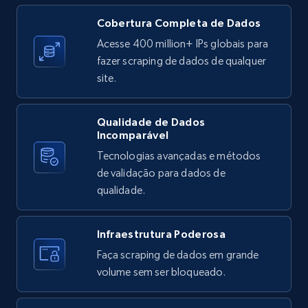
X (formerly Twitter) - Posts
Cobertura Completa de Dados
ID, User posted, Name, Description, Date
Acesse 400 million+ IPs globais para
posted, Photos, URL, Quoted post, and more.
fazer scraping de dados de qualquer
site.
10.4K+
1.2K+
Comece grátis
Qualidade de Dados
Incomparável
Tecnologias avançadas e métodos
X (formerly Twitter) - Posts - Collecting
de validação para dados de
Twitter posts URLs
qualidade.
ID, User posted, Name, Description, Date
posted, Photos, URL, Quoted post, and more.
Infraestrutura Poderosa
10.4K+
1.2K+
Comece grátis
Faça scraping de dados em grande
volume sem ser bloqueado.