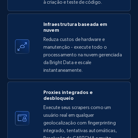
à criação e teste de código.
Amazon products - find products by using
Infraestrutura baseada em
nuvem
upc numbers
Reduza custos de hardware e
Title, Seller name, Brand, Description, Initial
manutenção - execute todo o
price, Currency, Availability, Reviews count, and
more.
processamento na nuvem gerenciada
da Bright Data e escale
instantaneamente.
35.3K+
5.7K+
Comece grátis
Proxies integrados e
desbloqueio
LinkedIn company information
Execute seus scrapers como um
ID, Name, Country code, Locations, Followers,
usuário real em qualquer
Employees in linkedin, About, Specialties, and
geolocalização com fingerprinting
more.
integrado, tentativas automáticas,