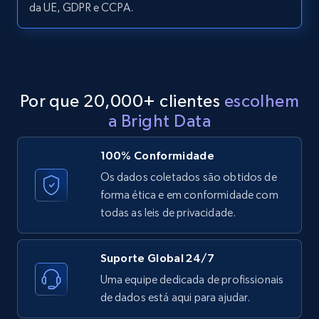
da UE, GDPR e CCPA.
LinkedIn posts - Discover posts by Profile
URL
URL, ID, User id, Use url, Title, Headline, Post
text, Date posted, and more.
Por que 20,000+ clientes
escolhem
11.3K+
1.5K+
Comece grátis
a Bright Data
100% Conformidade
LinkedIn posts - Discover new posts
Os dados coletados são obtidos de
company URL
forma ética e em conformidade com
todas as leis de privacidade.
URL, ID, User id, Use url, Title, Headline, Post
text, Date posted, and more.
Suporte Global 24/7
11.3K+
1.5K+
Comece grátis
Uma equipe dedicada de profissionais
de dados está aqui para ajudar.