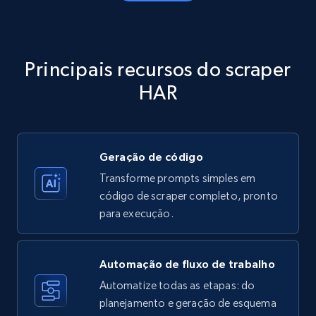
Amazon products - Collects products by
specific category URL
Title, Seller name, Brand, Description, Initial
Principais recursos do scraper
price, Currency, Availability, Reviews count, and
more.
HAR
35.3K+
5.7K+
Comece grátis
Geração de código
Transforme prompts simples em
Amazon products - Collects products by
código de scraper completo, pronto
specific keywords
para execução.
Title, Seller name, Brand, Description, Initial
price, Currency, Availability, Reviews count, and
more.
Automação de fluxo de trabalho
Automatize todas as etapas: do
35.3K+
planejamento e geração de esquema
5.7K+
Comece grátis