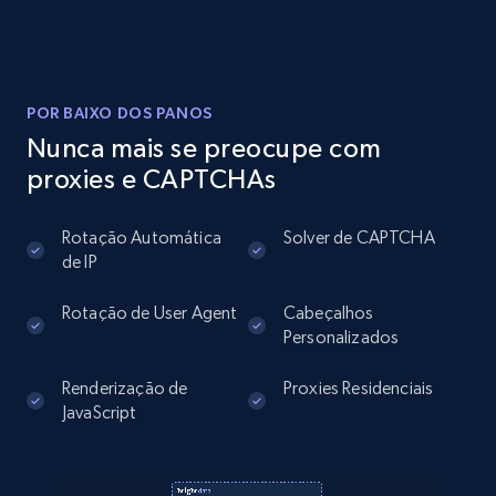
Instagram - Posts
URL, User posted, Description, Hashtags, Num
comments, Date posted, Likes, Photos, and
POR BAIXO DOS PANOS
more.
Nunca mais se preocupe com
proxies e CAPTCHAs
13.2K+
1.6K+
Comece grátis
Rotação Automática
Solver de CAPTCHA
de IP
Instagram - Posts - Collects posts from a
Rotação de User Agent
Cabeçalhos
specific URLs by using profile URL
Personalizados
URL, User posted, Description, Hashtags, Num
Renderização de
Proxies Residenciais
comments, Date posted, Likes, Photos, and
JavaScript
more.
13.2K+
1.6K+
Comece grátis