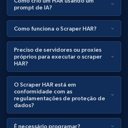
Como crio um HAR usando um
prompt de IA?
8.1K+
716+
Comece grátis
Como funciona o Scraper HAR?
Youtube - Videos posts - Discovery records
by Explore page URL
Preciso de servidores ou proxies
URL, Title, Youtuber, Youtuber md5, Video url,
próprios para executar o scraper
Video length, Likes, Views, and more.
HAR?
8.1K+
716+
Comece grátis
O Scraper HAR está em
conformidade com as
regulamentações de proteção de
Youtube - Videos posts - Discovery videos
dados?
by podcast url
URL, Title, Youtuber, Youtuber md5, Video url,
Video length, Likes, Views, and more.
É necessário programar?