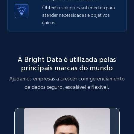
X (formerly Twitter) - Posts - Getting x
Obtenha soluções sob medida para
posts by array of profiles
atender necessidades e objetivos
ID, User posted, Name, Description, Date
únicos.
posted, Photos, URL, Quoted post, and more.
10.4K+
1.2K+
Comece grátis
A Bright Data é utilizada pelas
principais marcas do mundo
TikTok - Profiles
Ajudamos empresas a crescer com gerenciamento
Account id, Nickname, Biography, Awg
engagement rate, Comment engagement rate,
de dados seguro, escalável e flexível.
Like engagement rate, Bio link, Predicted lang,
and more.
8.3K+
963+
Comece grátis