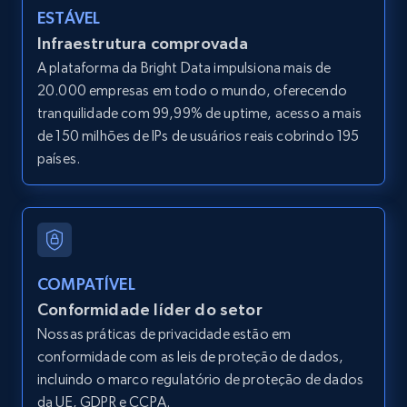
LinkedIn posts
ESTÁVEL
URL, ID, User id, Use url, Title, Headline, Post
Infraestrutura comprovada
text, Date posted, and more.
A plataforma da Bright Data impulsiona mais de
20.000 empresas em todo o mundo, oferecendo
11.3K+
1.5K+
Comece grátis
tranquilidade com 99,99% de uptime, acesso a mais
de 150 milhões de IPs de usuários reais cobrindo 195
países.
LinkedIn posts - Discover user's articles by
URL
URL, ID, User id, Use url, Title, Headline, Post
text, Date posted, and more.
COMPATÍVEL
Conformidade líder do setor
11.3K+
1.5K+
Comece grátis
Nossas práticas de privacidade estão em
conformidade com as leis de proteção de dados,
incluindo o marco regulatório de proteção de dados
da UE, GDPR e CCPA.