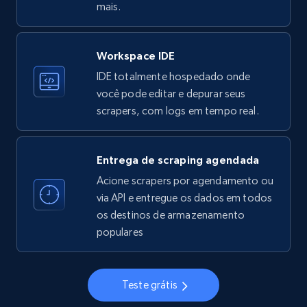
mais.
Workspace IDE
Instagram - Profiles
IDE totalmente hospedado onde
Account, Fbid, ID, Followers, Posts count, Is
você pode editar e depurar seus
business account, Is professional account, Is
scrapers, com logs em tempo real.
verified, and more.
22.4K+
3.5K+
Comece grátis
Entrega de scraping agendada
Acione scrapers por agendamento ou
via API e entregue os dados em todos
os destinos de armazenamento
Instagram - Profiles - Collect profile
populares
information by user name
Account, Fbid, ID, Followers, Posts count, Is
business account, Is professional account, Is
Teste grátis
verified, and more.