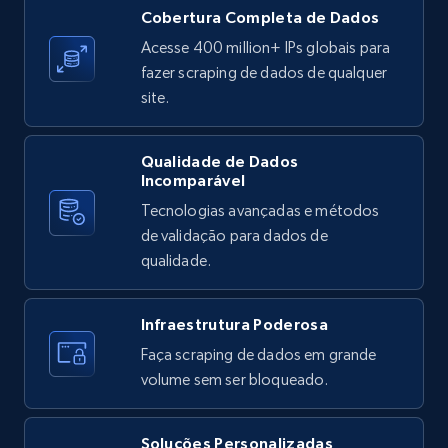
X (formerly Twitter) - Posts
Cobertura Completa de Dados
ID, User posted, Name, Description, Date
Acesse 400 million+ IPs globais para
posted, Photos, URL, Quoted post, and more.
fazer scraping de dados de qualquer
site.
10.4K+
1.2K+
Comece grátis
Qualidade de Dados
Incomparável
Tecnologias avançadas e métodos
X (formerly Twitter) - Posts - Collecting
de validação para dados de
Twitter posts URLs
qualidade.
ID, User posted, Name, Description, Date
posted, Photos, URL, Quoted post, and more.
Infraestrutura Poderosa
10.4K+
1.2K+
Comece grátis
Faça scraping de dados em grande
volume sem ser bloqueado.
Soluções Personalizadas