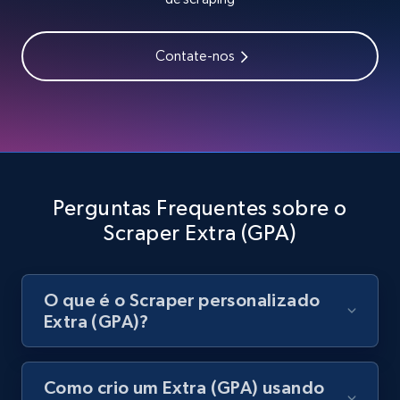
Contate-nos
Youtube - Videos posts - Search videos by
keyword and then apply relevant video
filters
URL, Title, Youtuber, Youtuber md5, Video url,
Video length, Likes, Views, and more.
Perguntas Frequentes sobre o
8.1K+
716+
Comece grátis
Scraper Extra (GPA)
Youtube - Videos posts - Collect YouTube
O que é o Scraper personalizado
posts by hashtags
Extra (GPA)?
URL, Title, Youtuber, Youtuber md5, Video url,
Video length, Likes, Views, and more.
Como crio um Extra (GPA) usando