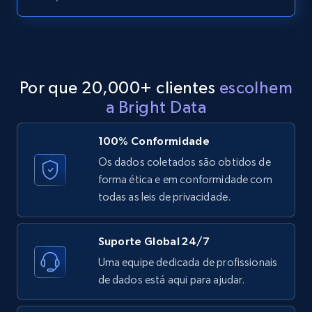
LinkedIn posts - Discover posts by Profile
URL
URL, ID, User id, Use url, Title, Headline, Post
text, Date posted, and more.
Por que 20,000+ clientes
escolhem
11.3K+
1.5K+
Comece grátis
a Bright Data
100% Conformidade
LinkedIn posts - Discover new posts
Os dados coletados são obtidos de
company URL
forma ética e em conformidade com
todas as leis de privacidade.
URL, ID, User id, Use url, Title, Headline, Post
text, Date posted, and more.
Suporte Global 24/7
11.3K+
1.5K+
Comece grátis
Uma equipe dedicada de profissionais
de dados está aqui para ajudar.