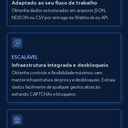
Adaptado ao seu fluxo de trabalho
and more.
Obtenha dados estruturados em arquivos JSON,
NDJSON ou CSV por entrega via Webhook ou API.
12K+
1.3K+
Comece grátis
Zillow properties listing information -
Search by parameters on zillow and use the
ESCALÁVEL
direct link as input
Infraestrutura integrada e desbloqueio
Zpid, City, State, HomeStatus, Address,
Obtenha controle e flexibilidade máximos sem
IsListingClaimedByCurrentSignedInUser,
manter infraestrutura de proxy e desbloqueio. Extraia
IsCurrentSignedInAgentResponsible, Bedrooms,
dados facilmente de qualquer geolocalização
and more.
evitando CAPTCHAs e bloqueios.
12K+
1.3K+
Comece grátis