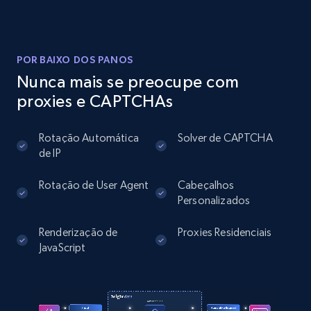
Instagram - Posts
URL, User posted, Description, Hashtags, Num
comments, Date posted, Likes, Photos, and
POR BAIXO DOS PANOS
more.
Nunca mais se preocupe com
proxies e CAPTCHAs
13.2K+
1.6K+
Comece grátis
Rotação Automática
Solver de CAPTCHA
de IP
Instagram - Posts - Collects posts from a
Rotação de User Agent
Cabeçalhos
specific URLs by using profile URL
Personalizados
URL, User posted, Description, Hashtags, Num
Renderização de
Proxies Residenciais
comments, Date posted, Likes, Photos, and
JavaScript
more.
13.2K+
1.6K+
Comece grátis