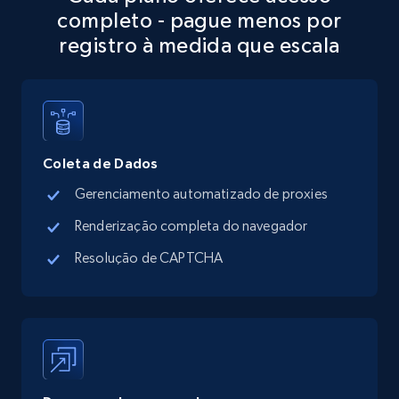
completo - pague menos por
more.
registro à medida que escala
13.3K+
1.7K+
Comece grátis
Google Maps full information - discover
Coleta de Dados
records by location search
Gerenciamento automatizado de proxies
Place id, URL, Country, Name, Category,
Address, Description, Business details, and
Renderização completa do navegador
more.
Resolução de CAPTCHA
13.3K+
1.7K+
Comece grátis
Google Maps full information - Collect