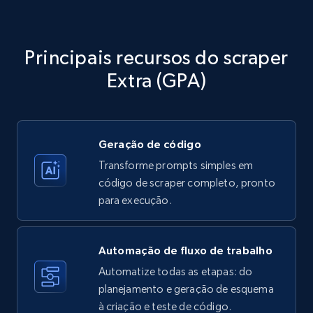
Amazon products - Collects products by
specific category URL
Title, Seller name, Brand, Description, Initial
Principais recursos do scraper
price, Currency, Availability, Reviews count, and
more.
Extra (GPA)
35.3K+
5.7K+
Comece grátis
Geração de código
Transforme prompts simples em
Amazon products - Collects products by
código de scraper completo, pronto
specific keywords
para execução.
Title, Seller name, Brand, Description, Initial
price, Currency, Availability, Reviews count, and
more.
Automação de fluxo de trabalho
Automatize todas as etapas: do
35.3K+
planejamento e geração de esquema
5.7K+
Comece grátis
à criação e teste de código.