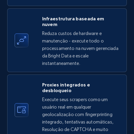
Amazon products - find products by using
Infraestrutura baseada em
nuvem
upc numbers
Reduza custos de hardware e
Title, Seller name, Brand, Description, Initial
manutenção - execute todo o
price, Currency, Availability, Reviews count, and
more.
processamento na nuvem gerenciada
da Bright Data e escale
instantaneamente.
35.3K+
5.7K+
Comece grátis
Proxies integrados e
desbloqueio
LinkedIn company information
Execute seus scrapers como um
ID, Name, Country code, Locations, Followers,
usuário real em qualquer
Employees in linkedin, About, Specialties, and
geolocalização com fingerprinting
more.
integrado, tentativas automáticas,
Resolução de CAPTCHA e muito
33.6K+
3.5K+
Comece grátis