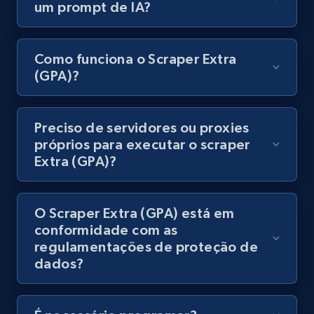
um prompt de IA?
8.1K+
716+
Comece grátis
Como funciona o Scraper Extra
(GPA)?
Youtube - Videos posts - Discovery records
by Explore page URL
URL, Title, Youtuber, Youtuber md5, Video url,
Preciso de servidores ou proxies
Video length, Likes, Views, and more.
próprios para executar o scraper
Extra (GPA)?
8.1K+
716+
Comece grátis
O Scraper Extra (GPA) está em
conformidade com as
Youtube - Videos posts - Discovery videos
regulamentações de proteção de
by podcast url
dados?
URL, Title, Youtuber, Youtuber md5, Video url,
Video length, Likes, Views, and more.