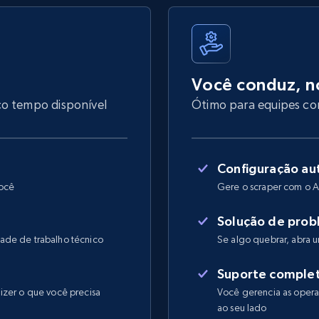
Você conduz, n
co tempo disponível
Ótimo para equipes com
Configuração au
você
Gere o scraper com o A
Solução de prob
ade de trabalho técnico
Se algo quebrar, abra
Suporte comple
izer o que você precisa
Você gerencia as operaç
ao seu lado