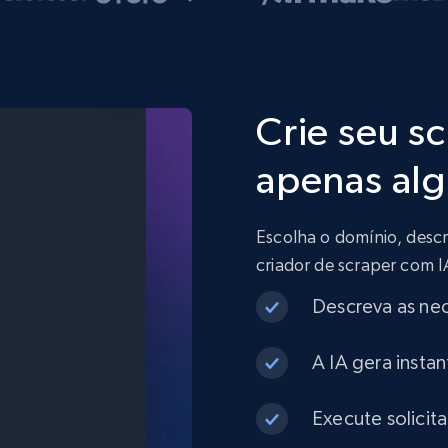
Crie seu s
apenas alg
Escolha o domínio, descr
criador de scraper com 
Descreva as ne
A IA gera insta
Execute solicit