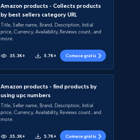
Amazon products - Collects products
by best sellers category URL
Title, Seller name, Brand, Description, Initial
price, Currency, Availability, Reviews count, and
more.
35.3K+
5.7K+
Comece grátis
Amazon products - find products by
using upc numbers
Title, Seller name, Brand, Description, Initial
price, Currency, Availability, Reviews count, and
more.
35.3K+
5.7K+
Comece grátis