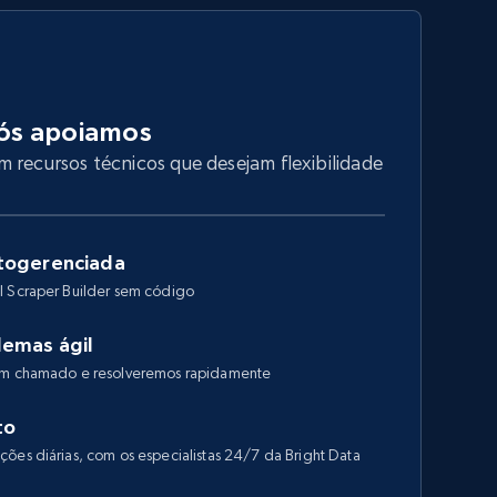
ós apoiamos
 recursos técnicos que desejam flexibilidade
togerenciada
I Scraper Builder sem código
lemas ágil
 um chamado e resolveremos rapidamente
to
ões diárias, com os especialistas 24/7 da Bright Data