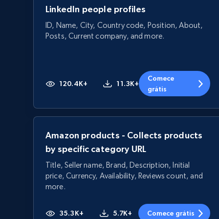
LinkedIn people profiles
ID, Name, City, Country code, Position, About,
Posts, Current company, and more.
Comece
120.4K+
11.3K+
grátis
Amazon products - Collects products
by specific category URL
Title, Seller name, Brand, Description, Initial
price, Currency, Availability, Reviews count, and
more.
35.3K+
5.7K+
Comece grátis