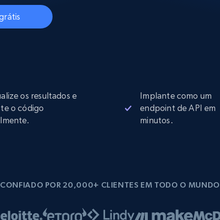
rtir de
Começa a partir de
collected
B
$0.9/IP
datacenter
grátis
rtir de
Proxies ISP
eer
Mais de 700.000 proxies residenciais
estáticos totalmente compatíveis
ualize os resultados e
Implante como um
de
ste o código
endpoint de API em
ilmente.
minutos.
CONFIADO POR 20,000+ CLIENTES EM TODO O MUNDO