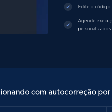
Edite o código 
Agende execuçõe
personalizados
cionando com autocorreção por