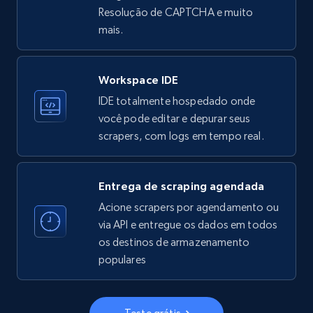
Resolução de CAPTCHA e muito
33.6K+
3.5K+
Comece grátis
mais.
Workspace IDE
Instagram - Profiles
IDE totalmente hospedado onde
Account, Fbid, ID, Followers, Posts count, Is
você pode editar e depurar seus
business account, Is professional account, Is
scrapers, com logs em tempo real.
verified, and more.
22.4K+
3.5K+
Comece grátis
Entrega de scraping agendada
Acione scrapers por agendamento ou
via API e entregue os dados em todos
os destinos de armazenamento
Instagram - Profiles - Collect profile
populares
information by user name
Account, Fbid, ID, Followers, Posts count, Is
business account, Is professional account, Is