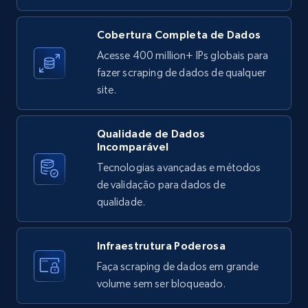
X (formerly Twitter) - Posts
Cobertura Completa de Dados
ID, User posted, Name, Description, Date
Acesse 400 million+ IPs globais para
posted, Photos, URL, Quoted post, and more.
fazer scraping de dados de qualquer
site.
10.4K+
1.2K+
Comece grátis
Qualidade de Dados
Incomparável
Tecnologias avançadas e métodos
X (formerly Twitter) - Posts - Collecting
de validação para dados de
Twitter posts URLs
qualidade.
ID, User posted, Name, Description, Date
posted, Photos, URL, Quoted post, and more.
Infraestrutura Poderosa
10.4K+
1.2K+
Comece grátis
Faça scraping de dados em grande
volume sem ser bloqueado.