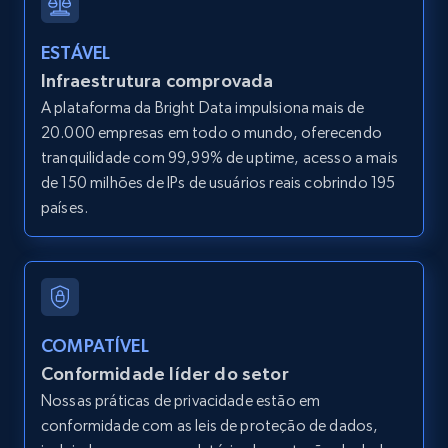
LinkedIn posts
ESTÁVEL
URL, ID, User id, Use url, Title, Headline, Post
Infraestrutura comprovada
text, Date posted, and more.
A plataforma da Bright Data impulsiona mais de
20.000 empresas em todo o mundo, oferecendo
11.3K+
1.5K+
Comece grátis
tranquilidade com 99,99% de uptime, acesso a mais
de 150 milhões de IPs de usuários reais cobrindo 195
países.
LinkedIn posts - Discover user's articles by
URL
URL, ID, User id, Use url, Title, Headline, Post
text, Date posted, and more.
COMPATÍVEL
Conformidade líder do setor
11.3K+
1.5K+
Comece grátis
Nossas práticas de privacidade estão em
conformidade com as leis de proteção de dados,