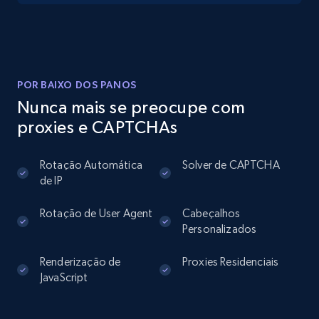
Instagram - Posts
URL, User posted, Description, Hashtags, Num
comments, Date posted, Likes, Photos, and
POR BAIXO DOS PANOS
more.
Nunca mais se preocupe com
proxies e CAPTCHAs
13.2K+
1.6K+
Comece grátis
Rotação Automática
Solver de CAPTCHA
de IP
Instagram - Posts - Collects posts from a
Rotação de User Agent
Cabeçalhos
specific URLs by using profile URL
Personalizados
URL, User posted, Description, Hashtags, Num
Renderização de
Proxies Residenciais
comments, Date posted, Likes, Photos, and
JavaScript
more.
13.2K+
1.6K+
Comece grátis