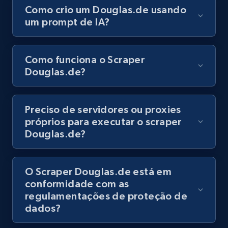
Como crio um Douglas.de usando
um prompt de IA?
8.1K+
716+
Comece grátis
Como funciona o Scraper
Douglas.de?
Youtube - Videos posts - Discovery records
by Explore page URL
URL, Title, Youtuber, Youtuber md5, Video url,
Preciso de servidores ou proxies
Video length, Likes, Views, and more.
próprios para executar o scraper
Douglas.de?
8.1K+
716+
Comece grátis
O Scraper Douglas.de está em
conformidade com as
Youtube - Videos posts - Discovery videos
regulamentações de proteção de
by podcast url
dados?
URL, Title, Youtuber, Youtuber md5, Video url,