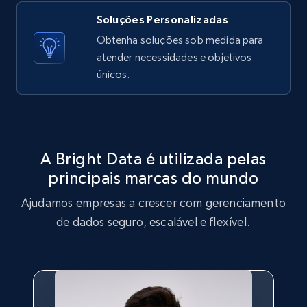
Soluções Personalizadas
X (formerly Twitter) - Posts - Getting x
Obtenha soluções sob medida para
posts by array of profiles
atender necessidades e objetivos
ID, User posted, Name, Description, Date
únicos.
posted, Photos, URL, Quoted post, and more.
10.4K+
1.2K+
Comece grátis
A Bright Data é utilizada pelas
principais marcas do mundo
TikTok - Profiles
Ajudamos empresas a crescer com gerenciamento
Account id, Nickname, Biography, Awg
engagement rate, Comment engagement rate,
de dados seguro, escalável e flexível.
Like engagement rate, Bio link, Predicted lang,
and more.
8.3K+
963+
Comece grátis