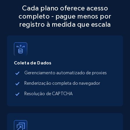
Place id, URL, Country, Name, Category,
Cada plano oferece acesso
Address, Description, Business details, and
completo - pague menos por
more.
registro à medida que escala
13.3K+
1.7K+
Comece grátis
Google Maps full information - discover
Coleta de Dados
records by location search
Gerenciamento automatizado de proxies
Place id, URL, Country, Name, Category,
Address, Description, Business details, and
Renderização completa do navegador
more.
Resolução de CAPTCHA
13.3K+
1.7K+
Comece grátis