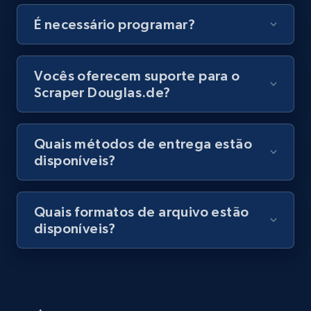
Video length, Likes, Views, and more.
É necessário programar?
8.1K+
716+
Comece grátis
Vocês oferecem suporte para o
Scraper Douglas.de?
Amazon Reviews
URL, Product name, Product rating, Product
Quais métodos de entrega estão
rating object, Product rating max, Rating,
disponíveis?
Author name, Asin, and more.
7.4K+
871+
Comece grátis
Quais formatos de arquivo estão
disponíveis?
TikTok - Posts
URL, Post id, Description, Create time, Digg
count, Share count, Collect count, Comment