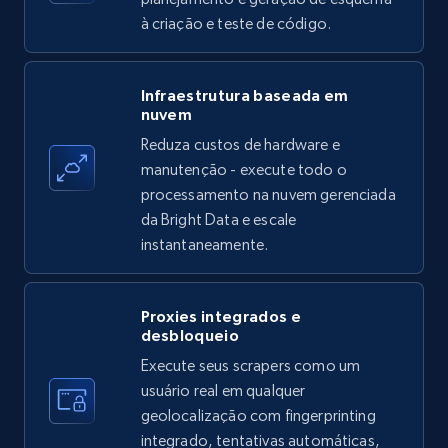
à criação e teste de código.
Amazon products - find products by using
Infraestrutura baseada em
nuvem
upc numbers
Reduza custos de hardware e
Title, Seller name, Brand, Description, Initial
manutenção - execute todo o
price, Currency, Availability, Reviews count, and
more.
processamento na nuvem gerenciada
da Bright Data e escale
instantaneamente.
35.3K+
5.7K+
Comece grátis
Proxies integrados e
desbloqueio
LinkedIn company information
Execute seus scrapers como um
ID, Name, Country code, Locations, Followers,
usuário real em qualquer
Employees in linkedin, About, Specialties, and
geolocalização com fingerprinting
more.
integrado, tentativas automáticas,