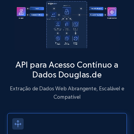
Zillow properties listing information
Zpid, City, State, HomeStatus, Address,
IsListingClaimedByCurrentSignedInUser,
IsCurrentSignedInAgentResponsible, Bedrooms,
and more.
API para Acesso Contínuo a
Dados Douglas.de
12K+
1.3K+
Comece grátis
Extração de Dados Web Abrangente, Escalável e
Compatível
Zillow properties listing information -
Discover by custom filters - location, home
type and status
Zpid, City, State, HomeStatus, Address,