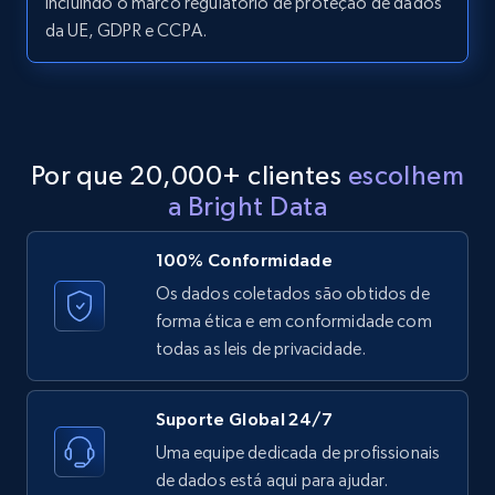
incluindo o marco regulatório de proteção de dados
da UE, GDPR e CCPA.
LinkedIn posts - Discover posts by Profile
URL
URL, ID, User id, Use url, Title, Headline, Post
text, Date posted, and more.
Por que 20,000+ clientes
escolhem
11.3K+
1.5K+
Comece grátis
a Bright Data
100% Conformidade
LinkedIn posts - Discover new posts
Os dados coletados são obtidos de
company URL
forma ética e em conformidade com
todas as leis de privacidade.
URL, ID, User id, Use url, Title, Headline, Post
text, Date posted, and more.
Suporte Global 24/7
11.3K+
1.5K+
Comece grátis
Uma equipe dedicada de profissionais
de dados está aqui para ajudar.