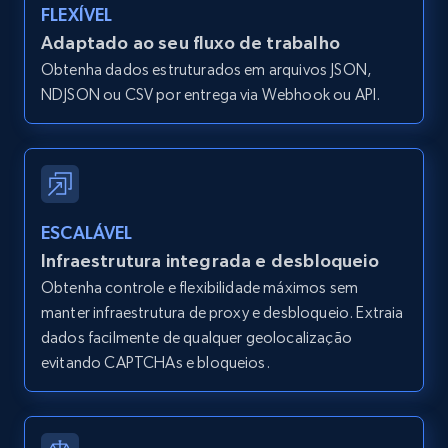
IsListingClaimedByCurrentSignedInUser,
FLEXÍVEL
IsCurrentSignedInAgentResponsible, Bedrooms,
Adaptado ao seu fluxo de trabalho
and more.
Obtenha dados estruturados em arquivos JSON,
NDJSON ou CSV por entrega via Webhook ou API.
12K+
1.3K+
Comece grátis
Zillow properties listing information -
Search by parameters on zillow and use the
ESCALÁVEL
direct link as input
Infraestrutura integrada e desbloqueio
Zpid, City, State, HomeStatus, Address,
Obtenha controle e flexibilidade máximos sem
IsListingClaimedByCurrentSignedInUser,
manter infraestrutura de proxy e desbloqueio. Extraia
IsCurrentSignedInAgentResponsible, Bedrooms,
dados facilmente de qualquer geolocalização
and more.
evitando CAPTCHAs e bloqueios.
12K+
1.3K+
Comece grátis