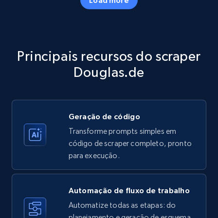
Amazon products - Collects products by
specific category URL
Title, Seller name, Brand, Description, Initial
Principais recursos do scraper
price, Currency, Availability, Reviews count, and
more.
Douglas.de
35.3K+
5.7K+
Comece grátis
Geração de código
Transforme prompts simples em
Amazon products - Collects products by
código de scraper completo, pronto
specific keywords
para execução.
Title, Seller name, Brand, Description, Initial
price, Currency, Availability, Reviews count, and
more.
Automação de fluxo de trabalho
Automatize todas as etapas: do
35.3K+
planejamento e geração de esquema
5.7K+
Comece grátis