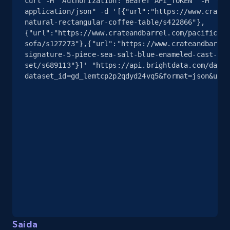
curl -H "Authorization: Bearer API_TOKEN" -H "Con
2.5K+
359+
Comece grátis
application/json" -d '[{"url":"https://www.cratea
natural-rectangular-coffee-table/s422866"},
{"url":"https://www.crateandbarrel.com/pacific-wo
sofa/s127273"},{"url":"https://www.crateandbarrel
signature-5-piece-sea-salt-blue-enameled-cast-iro
eBay - Collect products from shops on eBay
set/s689113"}]' "https://api.brightdata.com/datas
URL, Product id, Title, Seller name, Seller rating,
dataset_id=gd_lemtcp2p2qdyd24vq5&format=json&unco
Seller reviews, Breadcrumbs, Root category, and
more.
2.5K+
359+
Comece grátis
eBay - Collect records by category
URL, Product id, Title, Seller name, Seller rating,
Seller reviews, Breadcrumbs, Root category, and
more.
Saída