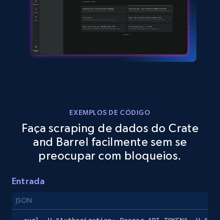
eBay
URL, Product id, Title, Seller name, Seller rating,
Seller reviews, Breadcrumbs, Root category, and
more.
2.5K+
359+
Comece grátis
EXEMPLOS DE CÓDIGO
Faça scraping de dados do Crate
and Barrel facilmente sem se
eBay - Gather data on products using
preocupar com bloqueios.
specified keywords
URL, Product id, Title, Seller name, Seller rating,
Entrada
Seller reviews, Breadcrumbs, Root category, and
more.
JSON