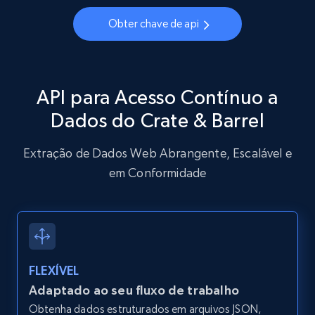
2.1K+
375+
Comece grátis
Obter chave de api
Amazon products global dataset - Collect
API para Acesso Contínuo a
Amazon products by seller URL
Dados do Crate & Barrel
Title, Seller name, Brand, Description, Initial
price, Currency, Availability, Reviews count, and
Extração de Dados Web Abrangente, Escalável e
more.
em Conformidade
2.1K+
375+
Comece grátis
Amazon products global dataset - Collect
FLEXÍVEL
products from Brands URLs
Adaptado ao seu fluxo de trabalho
Title, Seller name, Brand, Description, Initial
Obtenha dados estruturados em arquivos JSON,