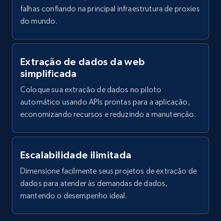
falhas confiando na principal infraestrutura de proxies
do mundo.
Amazon products global dataset -
Collecting products by keyword search
Extração de dados da web
Title, Seller name, Brand, Description, Initial
simplificada
price, Currency, Availability, Reviews count, and
more.
Coloque sua extração de dados no piloto
automático usando APIs prontas para a aplicação,
2.1K+
375+
Comece grátis
economizando recursos e reduzindo a manutenção.
Escalabilidade ilimitada
Amazon products global dataset - Collects
Dimensione facilmente seus projetos de extração de
products by best sellers category URL
dados para atender às demandas de dados,
Title, Seller name, Brand, Description, Initial
mantendo o desempenho ideal.
price, Currency, Availability, Reviews count, and
more.