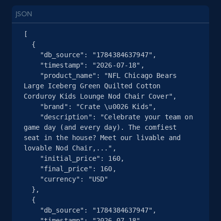
2.5K+
359+
Comece grátis
JSON
[

  {

    "db_source": "1784384637947",

Google Shopping
    "timestamp": "2026-07-18",

URL, Product id, Title, Product description,
    "product_name": "NFL Chicago Bears 
Rating, Reviews count, Images, Variations, and
Large Iceberg Green Quilted Cotton 
more.
Corduroy Kids Lounge Nod Chair Cover",

    "brand": "Crate \u0026 Kids",

    "description": "Celebrate your team on 
2.4K+
200+
Comece grátis
game day (and every day). The comfiest 
seat in the house? Meet our livable and 
lovable Nod Chair,...",

    "initial_price": 160,

    "final_price": 160,

Google Shopping - collects products from
    "currency": "USD"

web using keywords
  },

URL, Product id, Title, Product description,
  {

Rating, Reviews count, Images, Variations, and
    "db_source": "1784384637947",

more.
    "timestamp": "2026-07-18",
