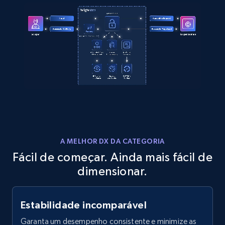
Amazon products global dataset
Title, Seller name, Brand, Description, Initial
price, Currency, Availability, Reviews count, and
more.
2.1K+
375+
Comece grátis
Amazon products global dataset - Collects
A MELHOR DX DA CATEGORIA
products by specific category URL
Fácil de começar. Ainda mais fácil de
Title, Seller name, Brand, Description, Initial
dimensionar.
price, Currency, Availability, Reviews count, and
more.
Estabilidade incomparável
2.1K+
375+
Comece grátis
Garanta um desempenho consistente e minimize as