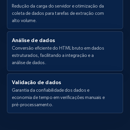
Sku, Product id, Product name, Manufacturer,
Boston shaker is per...",

Redução da carga do servidor e otimização da
and more.
    "initial_price": 39.95,

coleta de dados para tarefas de extração com
    "final_price": 39.95,

alto volume.
    "currency": "USD"

2.1K+
355+
Comece grátis
  },

  {

Análise de dados
    "db_source": "1784384637947",

    "timestamp": "2026-07-18",

Conversão eficiente do HTML bruto em dados
Home Depot US - Discover products by
    "product_name": "NFL Dallas Cowboys 
estruturados, facilitando a integração e a
Marin Natural EUROPEAN FLAX ™-Certified 
specified URL
análise de dados.
Linen Napkin, Set of 4",

URL, Domain, Country code, Model number,
    "brand": "Marin",

Sku, Product id, Product name, Manufacturer,
    "description": "Celebrate your team on 
and more.
Validação de dados
game day (and every day). Part of our 
Marin table collection, this natural-hued 
Garantia da confiabilidade dos dados e
dinner napkin is ...",

economia de tempo em verificações manuais e
2.1K+
355+
Comece grátis
    "initial_price": 69.95,

pré-processamento.
    "final_price": 69.95,

    "currency": "USD"

  },

Home Depot US - Discover products by
  {
