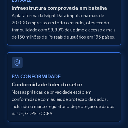
URL, Product id, Listing inventory id, Title, Rating,
Infraestrutura comprovada em batalha
Reviews count shop, Reviews count item, Initial
A plataforma da Bright Data impulsiona mais de
price, and more.
20.000 empresas em todo o mundo, oferecendo
tranquilidade com 99,99% de uptime e acesso a mais
1.9K+
323+
Comece grátis
de 150 milhões de IPs reais de usuários em 195 países.
Etsy - Collects data from shop's URL
URL, Product id, Listing inventory id, Title, Rating,
EM CONFORMIDADE
Reviews count shop, Reviews count item, Initial
price, and more.
Conformidade líder do setor
Nossas práticas de privacidade estão em
1.9K+
323+
Comece grátis
conformidade com as leis de proteção de dados,
incluindo o marco regulatório de proteção de dados
da UE, GDPR e CCPA.
Amazon products search