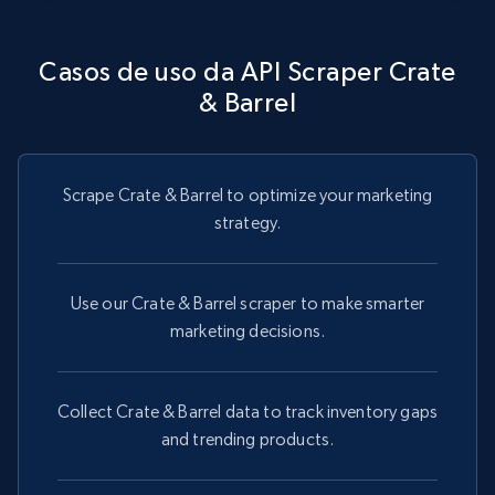
Asin, URL, Name, Sponsored, Initial price, Final
price, Currency, Sold, and more.
Casos de uso da API Scraper Crate
& Barrel
1.6K+
181+
Comece grátis
Scrape Crate & Barrel to optimize your marketing
Target
strategy.
URL, Product id, Title, Product description,
Rating, Reviews count, Initial price, Discount,
and more.
Use our Crate & Barrel scraper to make smarter
marketing decisions.
1.3K+
176+
Comece grátis
Collect Crate & Barrel data to track inventory gaps
and trending products.
Target - Gather data on products using