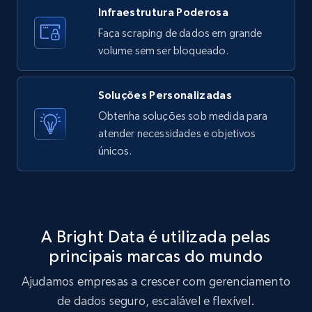
Infraestrutura Poderosa
Zara - Products - discovery by category url
Faça scraping de dados em grande
Category id, Product id, Product name, Price,
volume sem ser bloqueado.
Currency, Colour code, Colour, Description, and
more.
Soluções Personalizadas
Obtenha soluções sob medida para
1.2K+
208+
Comece grátis
atender necessidades e objetivos
únicos.
Best Buy products
URL, Product id, Title, Images, Final price,
Currency, Discount, Initial price, and more.
A Bright Data é utilizada pelas
principais marcas do mundo
1.1K+
149+
Comece grátis
Ajudamos empresas a crescer com gerenciamento
de dados seguro, escalável e flexível.