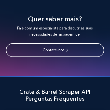
Lazada - Products - Discover products by
seller URL
Quer saber mais?
URL, Title, Rating, Reviews, Initial price, Final
price, Currency, Stock, and more.
Fale com um especialista para discutir as suas
necessidades de raspagem de.
991+
165+
Comece grátis
Contate-nos
Lazada - Products - Discover products by
brand URL
URL, Title, Rating, Reviews, Initial price, Final
price, Currency, Stock, and more.
Crate & Barrel Scraper API
991+
165+
Comece grátis
Perguntas Frequentes