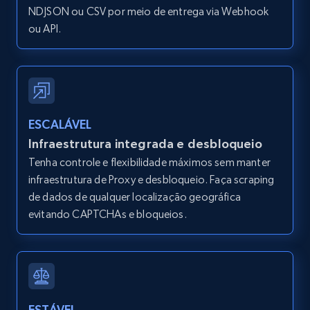
price, Currency, Availability, Reviews count, and
NDJSON ou CSV por meio de entrega via Webhook
more.
ou API.
2.1K+
375+
Comece grátis
ESCALÁVEL
Etsy
Infraestrutura integrada e desbloqueio
URL, Product id, Listing inventory id, Title, Rating,
Tenha controle e flexibilidade máximos sem manter
Reviews count shop, Reviews count item, Initial
price, and more.
infraestrutura de Proxy e desbloqueio. Faça scraping
de dados de qualquer localização geográfica
evitando CAPTCHAs e bloqueios.
1.9K+
323+
Comece grátis
Etsy - Collect data on products using
specified keywords
ESTÁVEL