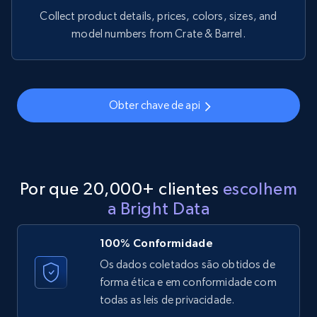
specified keywords
Collect product details, prices, colors, sizes, and
URL, Product id, Title, Product description,
model numbers from Crate & Barrel.
Rating, Reviews count, Initial price, Discount,
and more.
1.3K+
176+
Comece grátis
Obter chave de api
Target - Discover products by category url
URL, Product id, Title, Product description,
Por que 20,000+ clientes
escolhem
Rating, Reviews count, Initial price, Discount,
a Bright Data
and more.
100% Conformidade
1.3K+
176+
Comece grátis
Os dados coletados são obtidos de
forma ética e em conformidade com
todas as leis de privacidade.