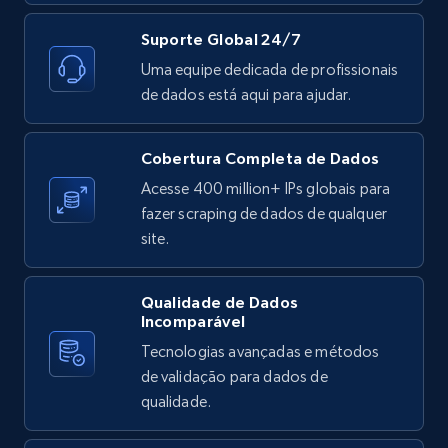
Target - Discover products by specified
UPC
Suporte Global 24/7
URL, Product id, Title, Product description,
Uma equipe dedicada de profissionais
Rating, Reviews count, Initial price, Discount,
de dados está aqui para ajudar.
and more.
Cobertura Completa de Dados
1.3K+
176+
Comece grátis
Acesse 400 million+ IPs globais para
fazer scraping de dados de qualquer
site.
Zara - Products
Category id, Product id, Product name, Price,
Qualidade de Dados
Currency, Colour code, Colour, Description, and
Incomparável
more.
Tecnologias avançadas e métodos
de validação para dados de
1.2K+
208+
Comece grátis
qualidade.