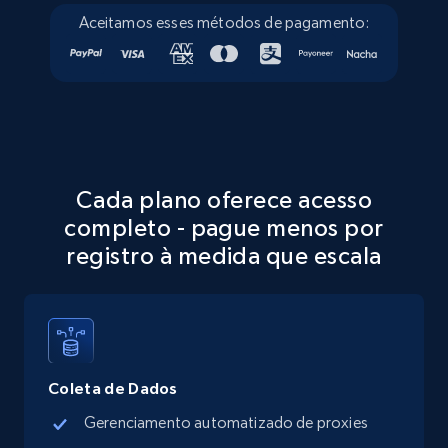
Aceitamos esses métodos de pagamento:
5.6K+
876+
Comece grátis
Walmart - products - Discover products by
using sku numbers
URL, Final price, Sku, Currency, Gtin,
Cada plano oferece acesso
Specifications, Image urls, Top reviews, and
completo - pague menos por
more.
registro à medida que escala
5.6K+
876+
Comece grátis
TikTok Shop
Coleta de Dados
URL, Title, Available, Description, Currency, Initial
Gerenciamento automatizado de proxies
price, Final price, Discount percent, and more.