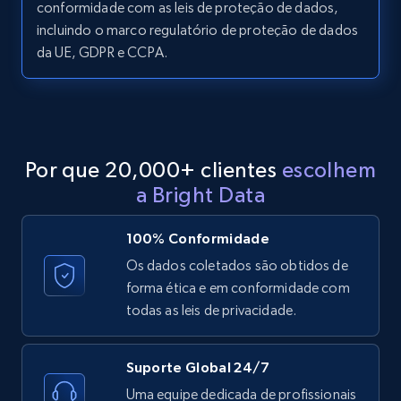
conformidade com as leis de proteção de dados,
incluindo o marco regulatório de proteção de dados
LinkedIn posts - Discover posts by Profile
da UE, GDPR e CCPA.
URL
URL, ID, User id, Use url, Title, Headline, Post
text, Date posted, and more.
11.3K+
1.5K+
Comece grátis
Por que 20,000+ clientes
escolhem
a Bright Data
LinkedIn posts - Discover new posts
100% Conformidade
company URL
Os dados coletados são obtidos de
URL, ID, User id, Use url, Title, Headline, Post
forma ética e em conformidade com
text, Date posted, and more.
todas as leis de privacidade.
11.3K+
1.5K+
Comece grátis
Suporte Global 24/7
Uma equipe dedicada de profissionais