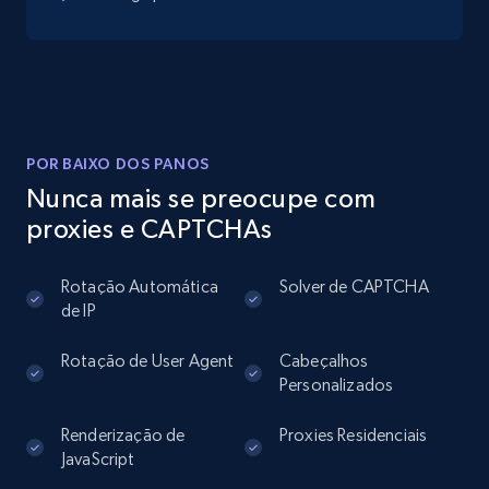
Instagram - Posts
URL, User posted, Description, Hashtags, Num
comments, Date posted, Likes, Photos, and
more.
POR BAIXO DOS PANOS
Nunca mais se preocupe com
13.2K+
1.6K+
Comece grátis
proxies e CAPTCHAs
Rotação Automática
Solver de CAPTCHA
de IP
Instagram - Posts - Collects posts from a
specific URLs by using profile URL
Rotação de User Agent
Cabeçalhos
URL, User posted, Description, Hashtags, Num
Personalizados
comments, Date posted, Likes, Photos, and
more.
Renderização de
Proxies Residenciais
JavaScript
13.2K+
1.6K+
Comece grátis