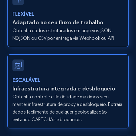
IsListingClaimedByCurrentSignedInUser,
IsCurrentSignedInAgentResponsible, Bedrooms,
FLEXÍVEL
and more.
Adaptado ao seu fluxo de trabalho
Obtenha dados estruturados em arquivos JSON,
12K+
1.3K+
Comece grátis
NDJSON ou CSV por entrega via Webhook ou API.
Zillow properties listing information -
Search by parameters on zillow and use the
direct link as input
ESCALÁVEL
Zpid, City, State, HomeStatus, Address,
Infraestrutura integrada e desbloqueio
IsListingClaimedByCurrentSignedInUser,
Obtenha controle e flexibilidade máximos sem
IsCurrentSignedInAgentResponsible, Bedrooms,
manter infraestrutura de proxy e desbloqueio. Extraia
and more.
dados facilmente de qualquer geolocalização
evitando CAPTCHAs e bloqueios.
12K+
1.3K+
Comece grátis