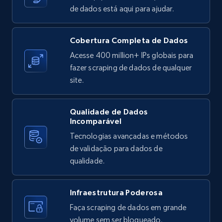
de dados está aqui para ajudar.
X (formerly Twitter) - Posts
ID, User posted, Name, Description, Date
Cobertura Completa de Dados
posted, Photos, URL, Quoted post, and more.
Acesse 400 million+ IPs globais para
fazer scraping de dados de qualquer
10.3K+
1.2K+
Comece grátis
site.
Qualidade de Dados
Incomparável
X (formerly Twitter) - Posts - Collecting
Tecnologias avançadas e métodos
Twitter posts URLs
de validação para dados de
ID, User posted, Name, Description, Date
qualidade.
posted, Photos, URL, Quoted post, and more.
10.3K+
1.2K+
Comece grátis
Infraestrutura Poderosa
Faça scraping de dados em grande
volume sem ser bloqueado.