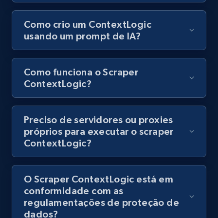
Como crio um ContextLogic
8.1K+
713+
Comece grátis
usando um prompt de IA?
Youtube - Videos posts - Discovery records
Como funciona o Scraper
by Explore page URL
ContextLogic?
URL, Title, Youtuber, Youtuber md5, Video url,
Video length, Likes, Views, and more.
Preciso de servidores ou proxies
próprios para executar o scraper
8.1K+
713+
Comece grátis
ContextLogic?
O Scraper ContextLogic está em
Youtube - Videos posts - Discovery videos
conformidade com as
by podcast url
regulamentações de proteção de
URL, Title, Youtuber, Youtuber md5, Video url,
dados?