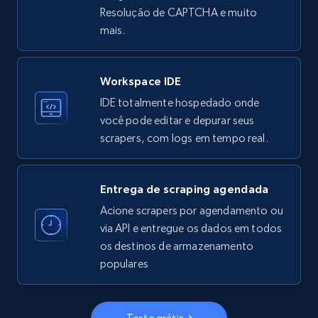
Resolução de CAPTCHA e muito
33.5K+
3.5K+
Comece grátis
mais.
Workspace IDE
Instagram - Profiles
IDE totalmente hospedado onde
Account, Fbid, ID, Followers, Posts count, Is
você pode editar e depurar seus
business account, Is professional account, Is
scrapers, com logs em tempo real.
verified, and more.
22.3K+
3.4K+
Comece grátis
Entrega de scraping agendada
Acione scrapers por agendamento ou
via API e entregue os dados em todos
os destinos de armazenamento
Instagram - Profiles - Collect profile
populares
information by user name
Account, Fbid, ID, Followers, Posts count, Is
business account, Is professional account, Is