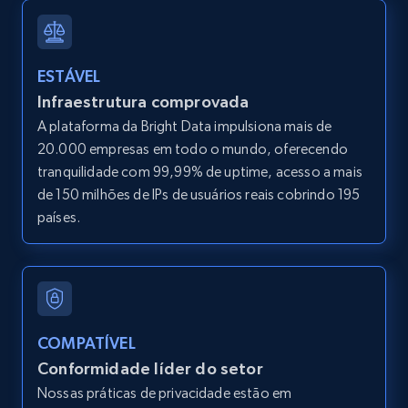
LinkedIn posts
URL, ID, User id, Use url, Title, Headline, Post
ESTÁVEL
text, Date posted, and more.
Infraestrutura comprovada
A plataforma da Bright Data impulsiona mais de
11.3K+
1.5K+
Comece grátis
20.000 empresas em todo o mundo, oferecendo
tranquilidade com 99,99% de uptime, acesso a mais
de 150 milhões de IPs de usuários reais cobrindo 195
países.
LinkedIn posts - Discover user's articles by
URL
URL, ID, User id, Use url, Title, Headline, Post
text, Date posted, and more.
COMPATÍVEL
11.3K+
1.5K+
Comece grátis
Conformidade líder do setor
Nossas práticas de privacidade estão em