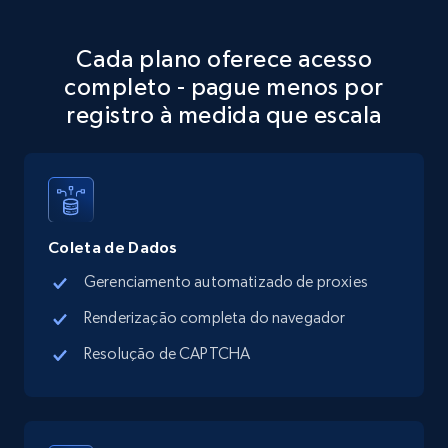
Place id, URL, Country, Name, Category,
Address, Description, Business details, and
more.
Cada plano oferece acesso
completo - pague menos por
13.2K+
1.7K+
Comece grátis
registro à medida que escala
Google Maps full information - discover
records by location search
Coleta de Dados
Place id, URL, Country, Name, Category,
Gerenciamento automatizado de proxies
Address, Description, Business details, and
more.
Renderização completa do navegador
Resolução de CAPTCHA
13.2K+
1.7K+
Comece grátis