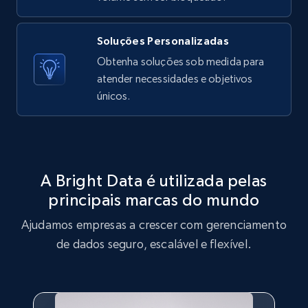
X (formerly Twitter) - Posts - Getting x
posts by array of profiles
Soluções Personalizadas
Obtenha soluções sob medida para
ID, User posted, Name, Description, Date
posted, Photos, URL, Quoted post, and more.
atender necessidades e objetivos
únicos.
10.3K+
1.2K+
Comece grátis
A Bright Data é utilizada pelas
TikTok - Profiles
principais marcas do mundo
Account id, Nickname, Biography, Awg
engagement rate, Comment engagement rate,
Ajudamos empresas a crescer com gerenciamento
Like engagement rate, Bio link, Predicted lang,
de dados seguro, escalável e flexível.
and more.
8.3K+
963+
Comece grátis