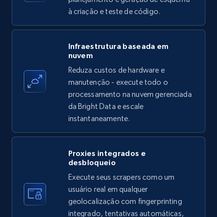
à criação e teste de código.
Amazon products - find products by using
Infraestrutura baseada em
nuvem
upc numbers
Reduza custos de hardware e
Title, Seller name, Brand, Description, Initial
manutenção - execute todo o
price, Currency, Availability, Reviews count, and
more.
processamento na nuvem gerenciada
da Bright Data e escale
instantaneamente.
35.2K+
5.7K+
Comece grátis
Proxies integrados e
desbloqueio
LinkedIn company information
Execute seus scrapers como um
ID, Name, Country code, Locations, Followers,
usuário real em qualquer
Employees in linkedin, About, Specialties, and
geolocalização com fingerprinting
more.
integrado, tentativas automáticas,