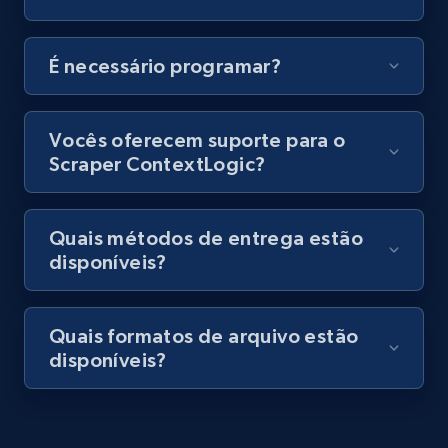
Video length, Likes, Views, and more.
8.1K+
713+
Comece grátis
É necessário programar?
Vocês oferecem suporte para o
Amazon Reviews
Scraper ContextLogic?
URL, Product name, Product rating, Product
rating object, Product rating max, Rating,
Author name, Asin, and more.
Quais métodos de entrega estão
disponíveis?
7.4K+
870+
Comece grátis
Quais formatos de arquivo estão
disponíveis?
TikTok - Posts
URL, Post id, Description, Create time, Digg
count, Share count, Collect count, Comment