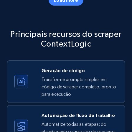
Amazon products - Collects products by
specific category URL
Title, Seller name, Brand, Description, Initial
Principais recursos do scraper
price, Currency, Availability, Reviews count, and
more.
ContextLogic
35.2K+
5.7K+
Comece grátis
Geração de código
Transforme prompts simples em
Amazon products - Collects products by
código de scraper completo, pronto
specific keywords
para execução.
Title, Seller name, Brand, Description, Initial
price, Currency, Availability, Reviews count, and
more.
Automação de fluxo de trabalho
Automatize todas as etapas: do
35.2K+
planejamento e geração de esquema
5.7K+
Comece grátis