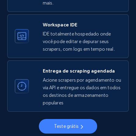
mais.
Workspace IDE
Instagram - Profiles
IDE totalmente hospedado onde
Account, Fbid, ID, Followers, Posts count, Is
você pode editar e depurar seus
business account, Is professional account, Is
scrapers, com logs em tempo real.
verified, and more.
22.4K+
3.5K+
Comece grátis
Entrega de scraping agendada
Acione scrapers por agendamento ou
via API e entregue os dados em todos
os destinos de armazenamento
Instagram - Profiles - Collect profile
populares
information by user name
Account, Fbid, ID, Followers, Posts count, Is
business account, Is professional account, Is
Teste grátis
verified, and more.