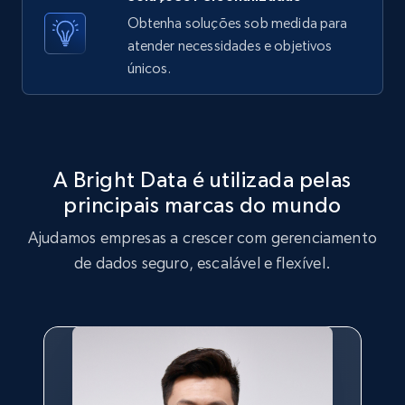
X (formerly Twitter) - Posts - Getting x
Obtenha soluções sob medida para
posts by array of profiles
atender necessidades e objetivos
ID, User posted, Name, Description, Date
únicos.
posted, Photos, URL, Quoted post, and more.
10.4K+
1.2K+
Comece grátis
A Bright Data é utilizada pelas
principais marcas do mundo
TikTok - Profiles
Ajudamos empresas a crescer com gerenciamento
Account id, Nickname, Biography, Awg
engagement rate, Comment engagement rate,
de dados seguro, escalável e flexível.
Like engagement rate, Bio link, Predicted lang,
and more.
8.3K+
963+
Comece grátis