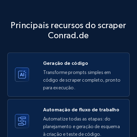
Amazon products - Collects products by
specific category URL
Title, Seller name, Brand, Description, Initial
Principais recursos do scraper
price, Currency, Availability, Reviews count, and
more.
Conrad.de
35.3K+
5.7K+
Comece grátis
Geração de código
Transforme prompts simples em
Amazon products - Collects products by
código de scraper completo, pronto
specific keywords
para execução.
Title, Seller name, Brand, Description, Initial
price, Currency, Availability, Reviews count, and
more.
Automação de fluxo de trabalho
Automatize todas as etapas: do
35.3K+
planejamento e geração de esquema
5.7K+
Comece grátis
à criação e teste de código.