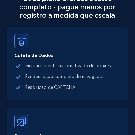
completo - pague menos por
more.
registro à medida que escala
13.3K+
1.7K+
Comece grátis
Google Maps full information - discover
Coleta de Dados
records by location search
Gerenciamento automatizado de proxies
Place id, URL, Country, Name, Category,
Address, Description, Business details, and
Renderização completa do navegador
more.
Resolução de CAPTCHA
13.3K+
1.7K+
Comece grátis
Google Maps full information - Collect