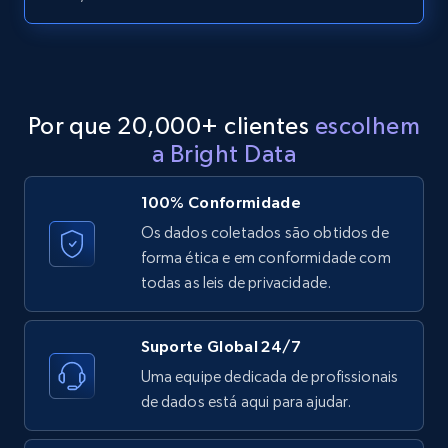
LinkedIn posts - Discover posts by Profile
URL
URL, ID, User id, Use url, Title, Headline, Post
text, Date posted, and more.
Por que 20,000+ clientes
escolhem
11.3K+
1.5K+
Comece grátis
a Bright Data
100% Conformidade
LinkedIn posts - Discover new posts
Os dados coletados são obtidos de
company URL
forma ética e em conformidade com
todas as leis de privacidade.
URL, ID, User id, Use url, Title, Headline, Post
text, Date posted, and more.
Suporte Global 24/7
11.3K+
1.5K+
Comece grátis
Uma equipe dedicada de profissionais
de dados está aqui para ajudar.