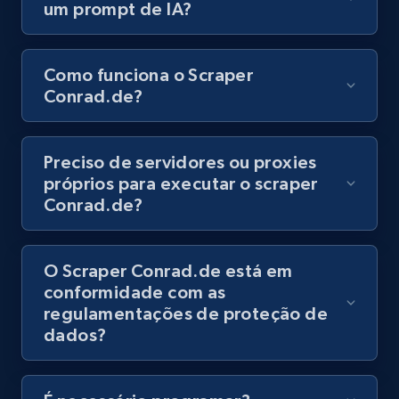
um prompt de IA?
8.1K+
716+
Comece grátis
Como funciona o Scraper
Conrad.de?
Youtube - Videos posts - Discovery records
by Explore page URL
URL, Title, Youtuber, Youtuber md5, Video url,
Preciso de servidores ou proxies
Video length, Likes, Views, and more.
próprios para executar o scraper
Conrad.de?
8.1K+
716+
Comece grátis
O Scraper Conrad.de está em
conformidade com as
Youtube - Videos posts - Discovery videos
regulamentações de proteção de
by podcast url
dados?
URL, Title, Youtuber, Youtuber md5, Video url,
Video length, Likes, Views, and more.