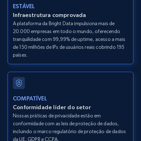
LinkedIn posts
ESTÁVEL
URL, ID, User id, Use url, Title, Headline, Post
Infraestrutura comprovada
text, Date posted, and more.
A plataforma da Bright Data impulsiona mais de
20.000 empresas em todo o mundo, oferecendo
11.3K+
1.5K+
Comece grátis
tranquilidade com 99,99% de uptime, acesso a mais
de 150 milhões de IPs de usuários reais cobrindo 195
países.
LinkedIn posts - Discover user's articles by
URL
URL, ID, User id, Use url, Title, Headline, Post
text, Date posted, and more.
COMPATÍVEL
Conformidade líder do setor
11.3K+
1.5K+
Comece grátis
Nossas práticas de privacidade estão em
conformidade com as leis de proteção de dados,
incluindo o marco regulatório de proteção de dados
da UE, GDPR e CCPA.