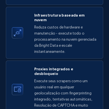
Amazon products - find products by using
Infraestrutura baseada em
nuvem
upc numbers
Reduza custos de hardware e
Title, Seller name, Brand, Description, Initial
manutenção - execute todo o
price, Currency, Availability, Reviews count, and
more.
processamento na nuvem gerenciada
da Bright Data e escale
instantaneamente.
35.3K+
5.7K+
Comece grátis
Proxies integrados e
desbloqueio
LinkedIn company information
Execute seus scrapers como um
ID, Name, Country code, Locations, Followers,
usuário real em qualquer
Employees in linkedin, About, Specialties, and
geolocalização com fingerprinting
more.
integrado, tentativas automáticas,
Resolução de CAPTCHA e muito
33.6K+
3.5K+
Comece grátis