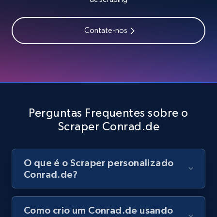
Contate-nos
Youtube - Videos posts - Search videos by
keyword and then apply relevant video
filters
URL, Title, Youtuber, Youtuber md5, Video url,
Video length, Likes, Views, and more.
Perguntas Frequentes sobre o
8.1K+
716+
Comece grátis
Scraper Conrad.de
Youtube - Videos posts - Collect YouTube
O que é o Scraper personalizado
posts by hashtags
Conrad.de?
URL, Title, Youtuber, Youtuber md5, Video url,
Video length, Likes, Views, and more.
Como crio um Conrad.de usando