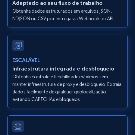
Adaptado ao seu fluxo de trabalho
and more.
Obtenha dados estruturados em arquivos JSON,
NDJSON ou CSV por entrega via Webhook ou API.
12K+
1.3K+
Comece grátis
Zillow properties listing information -
Search by parameters on zillow and use the
ESCALÁVEL
direct link as input
Infraestrutura integrada e desbloqueio
Zpid, City, State, HomeStatus, Address,
Obtenha controle e flexibilidade máximos sem
IsListingClaimedByCurrentSignedInUser,
manter infraestrutura de proxy e desbloqueio. Extraia
IsCurrentSignedInAgentResponsible, Bedrooms,
dados facilmente de qualquer geolocalização
and more.
evitando CAPTCHAs e bloqueios.
12K+
1.3K+
Comece grátis