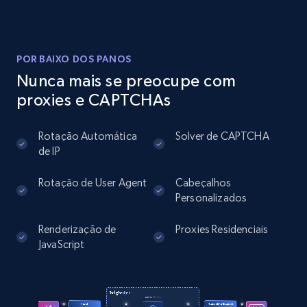
Instagram - Posts
URL, User posted, Description, Hashtags, Num
comments, Date posted, Likes, Photos, and
POR BAIXO DOS PANOS
more.
Nunca mais se preocupe com
proxies e CAPTCHAs
13.2K+
1.6K+
Comece grátis
Rotação Automática
Solver de CAPTCHA
de IP
Instagram - Posts - Collects posts from a
Rotação de User Agent
Cabeçalhos
specific URLs by using profile URL
Personalizados
URL, User posted, Description, Hashtags, Num
Renderização de
Proxies Residenciais
comments, Date posted, Likes, Photos, and
JavaScript
more.
13.2K+
1.6K+
Comece grátis