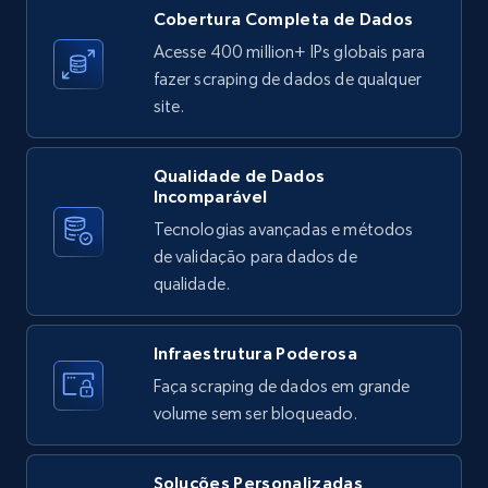
X (formerly Twitter) - Posts
Cobertura Completa de Dados
ID, User posted, Name, Description, Date
Acesse 400 million+ IPs globais para
posted, Photos, URL, Quoted post, and more.
fazer scraping de dados de qualquer
site.
10.4K+
1.2K+
Comece grátis
Qualidade de Dados
Incomparável
Tecnologias avançadas e métodos
X (formerly Twitter) - Posts - Collecting
de validação para dados de
Twitter posts URLs
qualidade.
ID, User posted, Name, Description, Date
posted, Photos, URL, Quoted post, and more.
Infraestrutura Poderosa
10.4K+
1.2K+
Comece grátis
Faça scraping de dados em grande
volume sem ser bloqueado.
Soluções Personalizadas