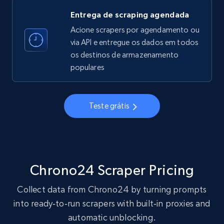
Entrega de scraping agendada
Acione scrapers por agendamento ou
via API e entregue os dados em todos
Crunchbase companies information
os destinos de armazenamento
Name, URL, ID, Cb rank, Region, About,
populares
Industries, Operating status, and more.
15.6K+
1.6K+
Comece grátis
Teste grátis
Crunchbase companies information -
Searching data by keyword
Chrono24 Scraper Pricing
Name, URL, ID, Cb rank, Region, About,
Collect data from Chrono24 by turning prompts
Industries, Operating status, and more.
into ready‑to‑run scrapers with built‑in proxies and
automatic unblocking.
15.6K+
1.6K+
Comece grátis