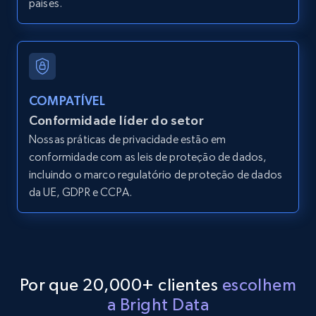
países.
URL, ID, User id, Use url, Title, Headline, Post
text, Date posted, and more.
11.3K+
1.5K+
Comece grátis
COMPATÍVEL
Conformidade líder do setor
Nossas práticas de privacidade estão em
LinkedIn posts - Discover new posts
conformidade com as leis de proteção de dados,
company URL
incluindo o marco regulatório de proteção de dados
URL, ID, User id, Use url, Title, Headline, Post
da UE, GDPR e CCPA.
text, Date posted, and more.
11.3K+
1.5K+
Comece grátis
Por que 20,000+ clientes
escolhem
a Bright Data
X (formerly Twitter) - Posts