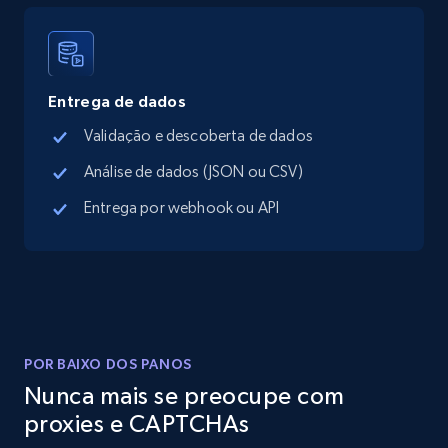
Instagram - Posts
URL, User posted, Description, Hashtags, Num
comments, Date posted, Likes, Photos, and
more.
Entrega de dados
Validação e descoberta de dados
13.2K+
1.6K+
Comece grátis
Análise de dados (JSON ou CSV)
Entrega por webhook ou API
Instagram - Posts - Collects posts from a
specific URLs by using profile URL
URL, User posted, Description, Hashtags, Num
comments, Date posted, Likes, Photos, and
more.
POR BAIXO DOS PANOS
13.2K+
1.6K+
Comece grátis
Nunca mais se preocupe com
proxies e CAPTCHAs