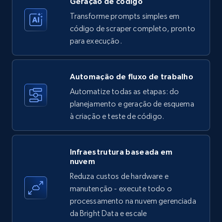
Geração de código
Transforme prompts simples em
Amazon products - find products by using
código de scraper completo, pronto
upc numbers
para execução.
Title, Seller name, Brand, Description, Initial
price, Currency, Availability, Reviews count, and
more.
Automação de fluxo de trabalho
Automatize todas as etapas: do
35.2K+
5.7K+
Comece grátis
planejamento e geração de esquema
à criação e teste de código.
LinkedIn company information
Infraestrutura baseada em
ID, Name, Country code, Locations, Followers,
nuvem
Employees in linkedin, About, Specialties, and
Reduza custos de hardware e
more.
manutenção - execute todo o
processamento na nuvem gerenciada
33.5K+
3.5K+
Comece grátis
da Bright Data e escale