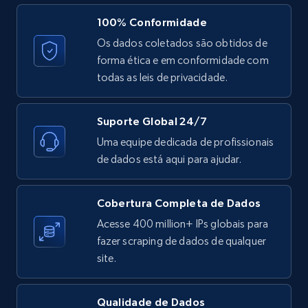
ID, User posted, Name, Description, Date
100% Conformidade
posted, Photos, URL, Quoted post, and more.
Os dados coletados são obtidos de
forma ética e em conformidade com
10.3K+
1.2K+
Comece grátis
todas as leis de privacidade.
Suporte Global 24/7
X (formerly Twitter) - Posts - Collecting
Uma equipe dedicada de profissionais
Twitter posts URLs
de dados está aqui para ajudar.
ID, User posted, Name, Description, Date
posted, Photos, URL, Quoted post, and more.
Cobertura Completa de Dados
10.3K+
1.2K+
Comece grátis
Acesse 400 million+ IPs globais para
fazer scraping de dados de qualquer
site.
X (formerly Twitter) - Posts - Getting x
Qualidade de Dados
posts by array of profiles