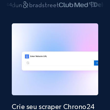
Crie seu scraper Chrono24