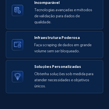
Incomparável
ID, User posted, Name, Description, Date
Tecnologias avançadas e métodos
posted, Photos, URL, Quoted post, and more.
de validação para dados de
qualidade.
10.3K+
1.2K+
Comece grátis
Infraestrutura Poderosa
Faça scraping de dados em grande
TikTok - Profiles
volume sem ser bloqueado.
Account id, Nickname, Biography, Awg
engagement rate, Comment engagement rate,
Soluções Personalizadas
Like engagement rate, Bio link, Predicted lang,
and more.
Obtenha soluções sob medida para
atender necessidades e objetivos
únicos.
8.3K+
963+
Comece grátis