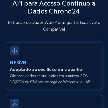
API para Acesso Contínuo a
Dados Chrono24
12K+
1.3K+
Comece grátis
Extração de Dados Web Abrangente, Escalável e
Compatível
Zillow properties listing information -
Search by parameters on zillow and use the
direct link as input
Zpid, City, State, HomeStatus, Address,
IsListingClaimedByCurrentSignedInUser,
FLEXÍVEL
IsCurrentSignedInAgentResponsible, Bedrooms,
and more.
Adaptado ao seu fluxo de trabalho
Obtenha dados estruturados em arquivos JSON,
12K+
1.3K+
Comece grátis
NDJSON ou CSV por entrega via Webhook ou API.
LinkedIn posts