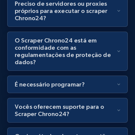
Preciso de servidores ou proxies
próprios para executar o scraper
Chrono24?
Amazon Reviews
URL, Product name, Product rating, Product
O Scraper Chrono24 está em
rating object, Product rating max, Rating,
conformidade com as
Author name, Asin, and more.
regulamentações de proteção de
dados?
7.4K+
870+
Comece grátis
É necessário programar?
TikTok - Posts
Vocês oferecem suporte para o
URL, Post id, Description, Create time, Digg
count, Share count, Collect count, Comment
Scraper Chrono24?
count, and more.