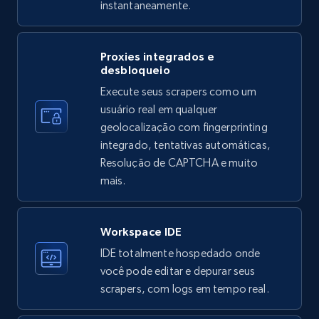
instantaneamente.
Instagram - Profiles
Proxies integrados e
Account, Fbid, ID, Followers, Posts count, Is
desbloqueio
business account, Is professional account, Is
Execute seus scrapers como um
verified, and more.
usuário real em qualquer
geolocalização com fingerprinting
22.3K+
3.4K+
Comece grátis
integrado, tentativas automáticas,
Resolução de CAPTCHA e muito
mais.
Instagram - Profiles - Collect profile
information by user name
Workspace IDE
Account, Fbid, ID, Followers, Posts count, Is
IDE totalmente hospedado onde
business account, Is professional account, Is
você pode editar e depurar seus
verified, and more.
scrapers, com logs em tempo real.
22.3K+
3.4K+
Comece grátis