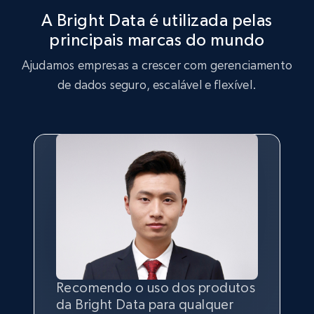
TikTok - Profiles - Discover by search URL
A Bright Data é utilizada pelas
and country
principais marcas do mundo
Account id, Nickname, Biography, Awg
engagement rate, Comment engagement rate,
Ajudamos empresas a crescer com gerenciamento
Like engagement rate, Bio link, Predicted lang,
de dados seguro, escalável e flexível.
and more.
8.3K+
963+
Comece grátis
Youtube - Videos posts
URL, Title, Youtuber, Youtuber md5, Video url,
Video length, Likes, Views, and more.
8.1K+
713+
Comece grátis
Recomendo o uso dos produtos
Sem a capacidade de coletar
Ter a melhor
qualidade
e
da Bright Data para qualquer
dados públicos na internet, não
quantidade
de dados é o mais