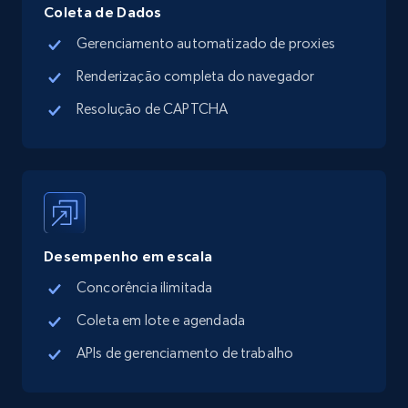
Place id, URL, Country, Name, Category,
Coleta de Dados
Address, Description, Business details, and
Gerenciamento automatizado de proxies
more.
Renderização completa do navegador
13.2K+
1.7K+
Comece grátis
Resolução de CAPTCHA
Google Maps full information - Discover
new records by Customer ID
Place id, URL, Country, Name, Category,
Address, Description, Business details, and
Desempenho em escala
more.
Concorência ilimitada
Coleta em lote e agendada
13.2K+
1.7K+
Comece grátis
APIs de gerenciamento de trabalho