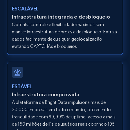
URL, ID, User id, Use url, Title, Headline, Post
ESCALÁVEL
text, Date posted, and more.
Infraestrutura integrada e desbloqueio
Obtenha controle e flexibilidade máximos sem
11.3K+
1.5K+
Comece grátis
manter infraestrutura de proxy e desbloqueio. Extraia
dados facilmente de qualquer geolocalização
evitando CAPTCHAs e bloqueios.
LinkedIn posts - Discover user's articles by
URL
URL, ID, User id, Use url, Title, Headline, Post
text, Date posted, and more.
ESTÁVEL
Infraestrutura comprovada
11.3K+
1.5K+
Comece grátis
A plataforma da Bright Data impulsiona mais de
20.000 empresas em todo o mundo, oferecendo
tranquilidade com 99,99% de uptime, acesso a mais
LinkedIn posts - Discover posts by Profile
de 150 milhões de IPs de usuários reais cobrindo 195
URL