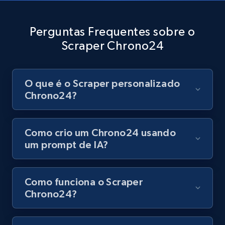
Perguntas Frequentes sobre o
Youtube - Videos posts - Discovery records
Scraper Chrono24
by Explore page URL
URL, Title, Youtuber, Youtuber md5, Video url,
Video length, Likes, Views, and more.
O que é o Scraper personalizado
Chrono24?
8.1K+
713+
Comece grátis
Como crio um Chrono24 usando
um prompt de IA?
Youtube - Videos posts - Discovery videos
by podcast url
Como funciona o Scraper
URL, Title, Youtuber, Youtuber md5, Video url,
Chrono24?
Video length, Likes, Views, and more.
8.1K+
713+
Comece grátis