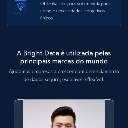
Obtenha soluções sob medida para
price, Currency, Sold, and more.
atender necessidades e objetivos
únicos.
1.6K+
181+
Comece grátis
Target
A Bright Data é utilizada pelas
URL, Product id, Title, Product description,
principais marcas do mundo
Rating, Reviews count, Initial price, Discount,
and more.
Ajudamos empresas a crescer com gerenciamento
de dados seguro, escalável e flexível.
1.3K+
175+
Comece grátis
Target - Gather data on products using
specified keywords