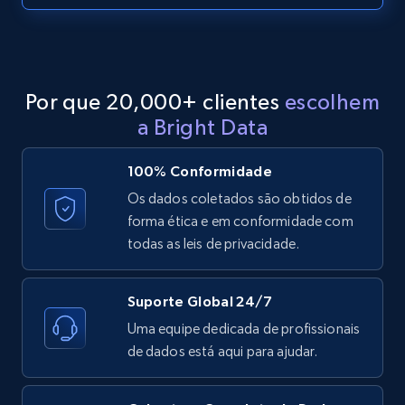
more.
2.1K+
375+
Comece grátis
Por que 20,000+ clientes
escolhem
a Bright Data
Etsy
URL, Product id, Listing inventory id, Title, Rating,
100% Conformidade
Reviews count shop, Reviews count item, Initial
Os dados coletados são obtidos de
price, and more.
forma ética e em conformidade com
todas as leis de privacidade.
1.9K+
323+
Comece grátis
Suporte Global 24/7
Uma equipe dedicada de profissionais
Etsy - Collect data on products using
de dados está aqui para ajudar.
specified keywords
URL, Product id, Listing inventory id, Title, Rating,