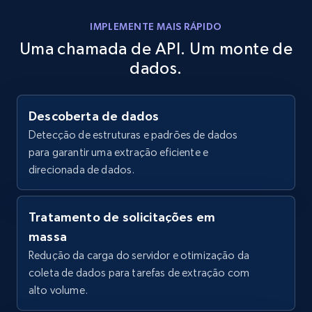
2.4K+
199+
Comece grátis
IMPLEMENTE MAIS RÁPIDO
Uma chamada de API. Um monte de
dados.
Home Depot US
URL, Domain, Country code, Model number,
Descoberta de dados
Sku, Product id, Product name, Manufacturer,
Detecção de estruturas e padrões de dados
and more.
para garantir uma extração eficiente e
direcionada de dados.
2.1K+
355+
Comece grátis
Tratamento de solicitações em
massa
Home Depot US - Gather data on products
Redução da carga do servidor e otimização da
using specified keywords
coleta de dados para tarefas de extração com
URL, Domain, Country code, Model number,
alto volume.
Sku, Product id, Product name, Manufacturer,
and more.