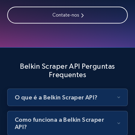
Zara - Products - discovery by category url
Category id, Product id, Product name, Price,
Contate-nos
Currency, Colour code, Colour, Description, and
more.
1.2K+
208+
Comece grátis
Belkin Scraper API Perguntas
Best Buy products
Frequentes
URL, Product id, Title, Images, Final price,
Currency, Discount, Initial price, and more.
O que é a Belkin Scraper API?
1.1K+
149+
Comece grátis
Como funciona a Belkin Scraper
API?
Best Buy products - Collect data on