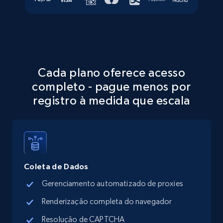
Walmart - products - Discover products by
using sku numbers
Cada plano oferece acesso
URL, Final price, Sku, Currency, Gtin,
completo - pague menos por
Specifications, Image urls, Top reviews, and
more.
registro à medida que escala
5.6K+
875+
Comece grátis
Coleta de Dados
TikTok Shop
Gerenciamento automatizado de proxies
URL, Title, Available, Description, Currency, Initial
price, Final price, Discount percent, and more.
Renderização completa do navegador
Resolução de CAPTCHA