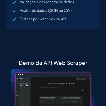
Validação e descoberta de dados
Análise de dados (JSON ou CSV)
Entrega por webhook ou API
TikTok Shop - discover records by shop url
URL, Title, Available, Description, Currency, Initial
price, Final price, Discount percent, and more.
5.4K+
668+
Comece grátis
Demo da API Web Scraper
Amazon sellers info
Seller id, URL, Seller name, Description, Detailed
info, Stars, Feedbacks, Return policy, and more.
2.5K+
378+
Comece grátis