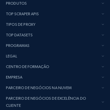
PRODUTOS
seller URL
URL, Title, Rating, Reviews, Initial price, Final
TOP SCRAPER APIS
price, Currency, Stock, and more.
TIPOS DE PROXY
991+
164+
Comece grátis
TOP DATASETS
PROGRAMAS
Lazada - Products - Discover products by
LEGAL
brand URL
CENTRO DE FORMAÇÃO
URL, Title, Rating, Reviews, Initial price, Final
price, Currency, Stock, and more.
EMPRESA
991+
164+
Comece grátis
PARCEIRO DE NEGÓCIOS NA NUVEM
PARCEIRO DE NEGÓCIOS DE EXCELÊNCIA DO
CLIENTE