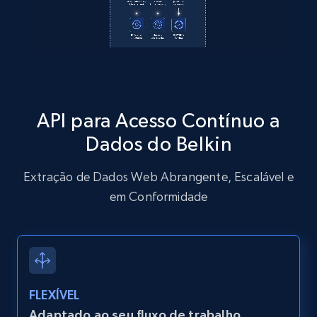
Amazon products global dataset
Title, Seller name, Brand, Description, Initial
price, Currency, Availability, Reviews count, and
more.
2.1K+
375+
Comece grátis
API para Acesso Contínuo a
Dados do Belkin
Amazon products global dataset - Collects
Extração de Dados Web Abrangente, Escalável e
products by specific category URL
em Conformidade
Title, Seller name, Brand, Description, Initial
price, Currency, Availability, Reviews count, and
more.
2.1K+
375+
Comece grátis
FLEXÍVEL
Adaptado ao seu fluxo de trabalho