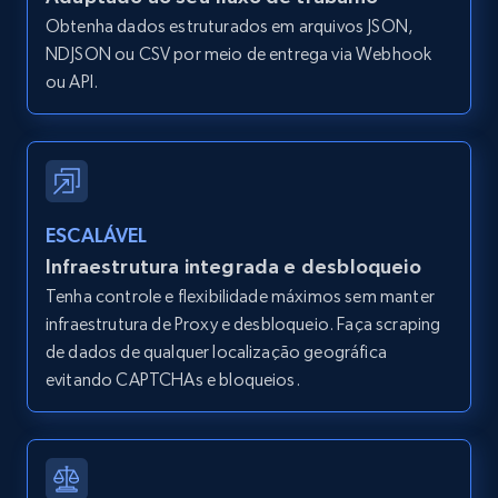
Obtenha dados estruturados em arquivos JSON,
Amazon products global dataset -
NDJSON ou CSV por meio de entrega via Webhook
Collecting products by keyword search
ou API.
Title, Seller name, Brand, Description, Initial
price, Currency, Availability, Reviews count, and
more.
2.1K+
375+
Comece grátis
ESCALÁVEL
Infraestrutura integrada e desbloqueio
Tenha controle e flexibilidade máximos sem manter
infraestrutura de Proxy e desbloqueio. Faça scraping
Amazon products global dataset - Collects
de dados de qualquer localização geográfica
products by best sellers category URL
evitando CAPTCHAs e bloqueios.
Title, Seller name, Brand, Description, Initial
price, Currency, Availability, Reviews count, and
more.