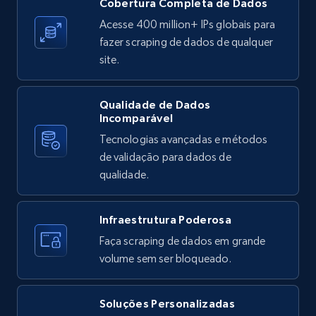
Cobertura Completa de Dados
Reviews count shop, Reviews count item, Initial
price, and more.
Acesse 400 million+ IPs globais para
fazer scraping de dados de qualquer
site.
1.9K+
323+
Comece grátis
Qualidade de Dados
Incomparável
Etsy - Collects data from shop's URL
Tecnologias avançadas e métodos
URL, Product id, Listing inventory id, Title, Rating,
de validação para dados de
Reviews count shop, Reviews count item, Initial
qualidade.
price, and more.
Infraestrutura Poderosa
1.9K+
323+
Comece grátis
Faça scraping de dados em grande
volume sem ser bloqueado.
Amazon products search
Soluções Personalizadas
Asin, URL, Name, Sponsored, Initial price, Final