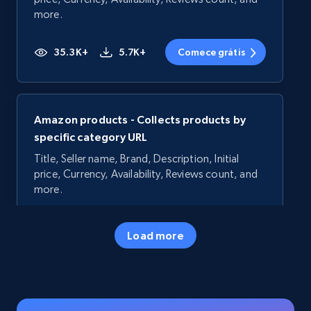
more.
35.3K+
5.7K+
Comece grátis
Amazon products - Collects products by
specific category URL
Title, Seller name, Brand, Description, Initial
price, Currency, Availability, Reviews count, and
more.
35.3K+
5.7K+
Comece grátis
Load more
Amazon products - Collects products by