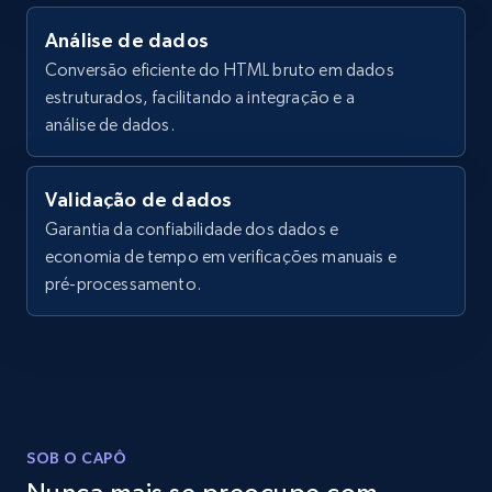
Análise de dados
2.1K+
355+
Comece grátis
Conversão eficiente do HTML bruto em dados
estruturados, facilitando a integração e a
análise de dados.
Home Depot US - Discover products by
specified URL
Validação de dados
URL, Domain, Country code, Model number,
Garantia da confiabilidade dos dados e
Sku, Product id, Product name, Manufacturer,
economia de tempo em verificações manuais e
and more.
pré-processamento.
2.1K+
355+
Comece grátis
Home Depot US - Discover products by
SOB O CAPÔ
specified UPC