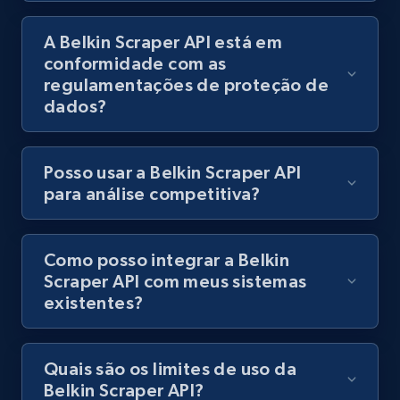
products using specified keywords
A Belkin Scraper API está em
URL, Product id, Title, Images, Final price,
conformidade com as
Currency, Discount, Initial price, and more.
regulamentações de proteção de
dados?
1.1K+
149+
Comece grátis
Posso usar a Belkin Scraper API
para análise competitiva?
Lazada - Products
URL, Title, Rating, Reviews, Initial price, Final
price, Currency, Stock, and more.
Como posso integrar a Belkin
Scraper API com meus sistemas
991+
164+
Comece grátis
existentes?
Quais são os limites de uso da
Lazada - Products - Discover products by
Belkin Scraper API?