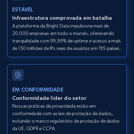
2.1K+
375+
Comece grátis
ESTÁVEL
Infraestrutura comprovada em batalha
A plataforma da Bright Data impulsiona mais de
Amazon products global dataset - Collect
20.000 empresas em todo o mundo, oferecendo
Amazon products by seller URL
tranquilidade com 99,99% de uptime e acesso a mais
Title, Seller name, Brand, Description, Initial
de 150 milhões de IPs reais de usuários em 195 países.
price, Currency, Availability, Reviews count, and
more.
2.1K+
375+
Comece grátis
EM CONFORMIDADE
Conformidade líder do setor
Amazon products global dataset - Collect
Nossas práticas de privacidade estão em
products from Brands URLs
conformidade com as leis de proteção de dados,
incluindo o marco regulatório de proteção de dados
Title, Seller name, Brand, Description, Initial
price, Currency, Availability, Reviews count, and
da UE, GDPR e CCPA.