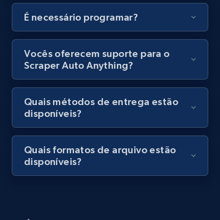
Video length, Likes, Views, and more.
É necessário programar?
8.1K+
716+
Comece grátis
Vocês oferecem suporte para o
Scraper Auto Anything?
Amazon Reviews
URL, Product name, Product rating, Product
Quais métodos de entrega estão
rating object, Product rating max, Rating,
disponíveis?
Author name, Asin, and more.
7.4K+
872+
Comece grátis
Quais formatos de arquivo estão
disponíveis?
TikTok - Posts
URL, Post id, Description, Create time, Digg
count, Share count, Collect count, Comment