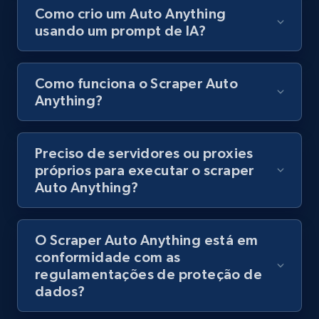
Como crio um Auto Anything
usando um prompt de IA?
8.1K+
716+
Comece grátis
Como funciona o Scraper Auto
Anything?
Youtube - Videos posts - Discovery records
by Explore page URL
URL, Title, Youtuber, Youtuber md5, Video url,
Preciso de servidores ou proxies
Video length, Likes, Views, and more.
próprios para executar o scraper
Auto Anything?
8.1K+
716+
Comece grátis
O Scraper Auto Anything está em
conformidade com as
Youtube - Videos posts - Discovery videos
regulamentações de proteção de
by podcast url
dados?
URL, Title, Youtuber, Youtuber md5, Video url,