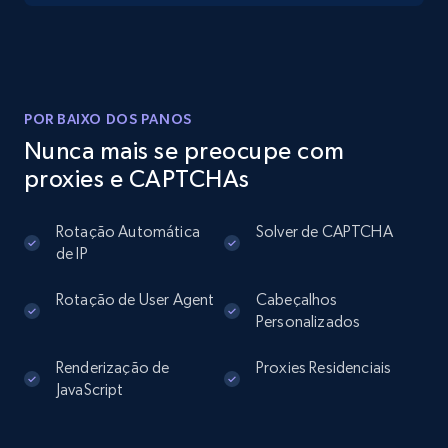
Instagram - Posts
URL, User posted, Description, Hashtags, Num
comments, Date posted, Likes, Photos, and
POR BAIXO DOS PANOS
more.
Nunca mais se preocupe com
proxies e CAPTCHAs
13.2K+
1.6K+
Comece grátis
Rotação Automática
Solver de CAPTCHA
de IP
Instagram - Posts - Collects posts from a
Rotação de User Agent
Cabeçalhos
specific URLs by using profile URL
Personalizados
URL, User posted, Description, Hashtags, Num
Renderização de
Proxies Residenciais
comments, Date posted, Likes, Photos, and
JavaScript
more.
13.2K+
1.6K+
Comece grátis