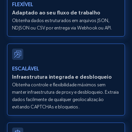
IsListingClaimedByCurrentSignedInUser,
FLEXÍVEL
IsCurrentSignedInAgentResponsible, Bedrooms,
Adaptado ao seu fluxo de trabalho
and more.
Obtenha dados estruturados em arquivos JSON,
NDJSON ou CSV por entrega via Webhook ou API.
12K+
1.3K+
Comece grátis
Zillow properties listing information -
Search by parameters on zillow and use the
ESCALÁVEL
direct link as input
Infraestrutura integrada e desbloqueio
Zpid, City, State, HomeStatus, Address,
Obtenha controle e flexibilidade máximos sem
IsListingClaimedByCurrentSignedInUser,
manter infraestrutura de proxy e desbloqueio. Extraia
IsCurrentSignedInAgentResponsible, Bedrooms,
dados facilmente de qualquer geolocalização
and more.
evitando CAPTCHAs e bloqueios.
12K+
1.3K+
Comece grátis