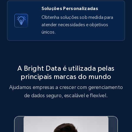
Soluções Personalizadas
X (formerly Twitter) - Posts - Getting x
Obtenha soluções sob medida para
posts by array of profiles
atender necessidades e objetivos
ID, User posted, Name, Description, Date
únicos.
posted, Photos, URL, Quoted post, and more.
10.4K+
1.2K+
Comece grátis
A Bright Data é utilizada pelas
principais marcas do mundo
TikTok - Profiles
Ajudamos empresas a crescer com gerenciamento
Account id, Nickname, Biography, Awg
engagement rate, Comment engagement rate,
de dados seguro, escalável e flexível.
Like engagement rate, Bio link, Predicted lang,
and more.
8.3K+
963+
Comece grátis