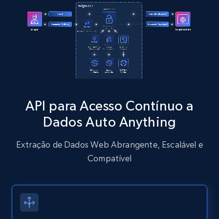
Zillow properties listing information
Zpid, City, State, HomeStatus, Address,
IsListingClaimedByCurrentSignedInUser,
IsCurrentSignedInAgentResponsible, Bedrooms,
and more.
API para Acesso Contínuo a
Dados Auto Anything
12K+
1.3K+
Comece grátis
Extração de Dados Web Abrangente, Escalável e
Compatível
Zillow properties listing information -
Discover by custom filters - location, home
type and status
Zpid, City, State, HomeStatus, Address,