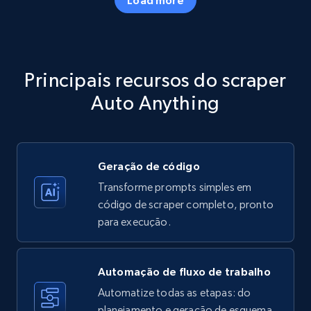
Amazon products - Collects products by
specific category URL
Title, Seller name, Brand, Description, Initial
Principais recursos do scraper
price, Currency, Availability, Reviews count, and
more.
Auto Anything
35.3K+
5.7K+
Comece grátis
Geração de código
Transforme prompts simples em
Amazon products - Collects products by
código de scraper completo, pronto
specific keywords
para execução.
Title, Seller name, Brand, Description, Initial
price, Currency, Availability, Reviews count, and
more.
Automação de fluxo de trabalho
Automatize todas as etapas: do
35.3K+
planejamento e geração de esquema
5.7K+
Comece grátis