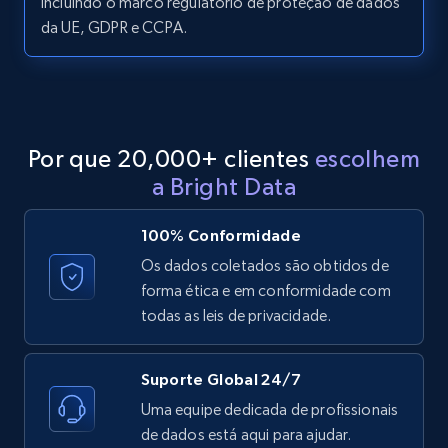
incluindo o marco regulatório de proteção de dados
da UE, GDPR e CCPA.
LinkedIn posts - Discover posts by Profile
URL
URL, ID, User id, Use url, Title, Headline, Post
text, Date posted, and more.
Por que 20,000+ clientes
escolhem
11.3K+
1.5K+
Comece grátis
a Bright Data
100% Conformidade
LinkedIn posts - Discover new posts
Os dados coletados são obtidos de
company URL
forma ética e em conformidade com
todas as leis de privacidade.
URL, ID, User id, Use url, Title, Headline, Post
text, Date posted, and more.
Suporte Global 24/7
11.3K+
1.5K+
Comece grátis
Uma equipe dedicada de profissionais
de dados está aqui para ajudar.