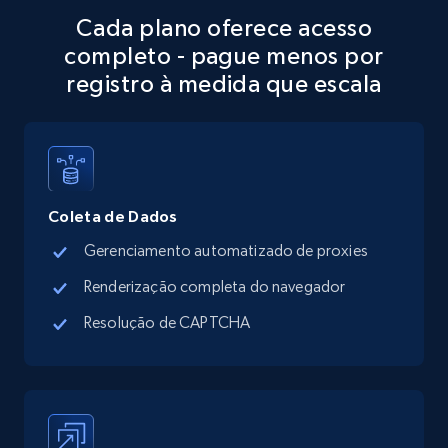
Place id, URL, Country, Name, Category,
Cada plano oferece acesso
Address, Description, Business details, and
completo - pague menos por
more.
registro à medida que escala
13.3K+
1.7K+
Comece grátis
Google Maps full information - discover
Coleta de Dados
records by location search
Gerenciamento automatizado de proxies
Place id, URL, Country, Name, Category,
Address, Description, Business details, and
Renderização completa do navegador
more.
Resolução de CAPTCHA
13.3K+
1.7K+
Comece grátis