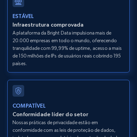
LinkedIn posts
ESTÁVEL
URL, ID, User id, Use url, Title, Headline, Post
Infraestrutura comprovada
text, Date posted, and more.
A plataforma da Bright Data impulsiona mais de
20.000 empresas em todo o mundo, oferecendo
11.3K+
1.5K+
Comece grátis
tranquilidade com 99,99% de uptime, acesso a mais
de 150 milhões de IPs de usuários reais cobrindo 195
países.
LinkedIn posts - Discover user's articles by
URL
URL, ID, User id, Use url, Title, Headline, Post
text, Date posted, and more.
COMPATÍVEL
Conformidade líder do setor
11.3K+
1.5K+
Comece grátis
Nossas práticas de privacidade estão em
conformidade com as leis de proteção de dados,