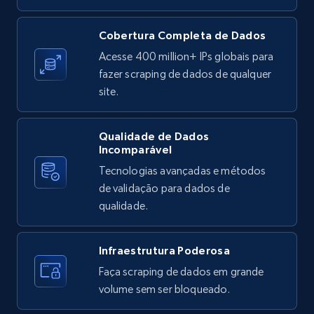
X (formerly Twitter) - Posts
Cobertura Completa de Dados
ID, User posted, Name, Description, Date
Acesse 400 million+ IPs globais para
posted, Photos, URL, Quoted post, and more.
fazer scraping de dados de qualquer
site.
10.4K+
1.2K+
Comece grátis
Qualidade de Dados
Incomparável
Tecnologias avançadas e métodos
X (formerly Twitter) - Posts - Collecting
de validação para dados de
Twitter posts URLs
qualidade.
ID, User posted, Name, Description, Date
posted, Photos, URL, Quoted post, and more.
Infraestrutura Poderosa
10.4K+
1.2K+
Comece grátis
Faça scraping de dados em grande
volume sem ser bloqueado.