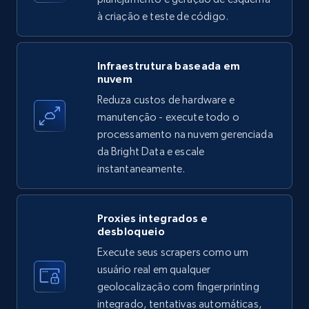
à criação e teste de código.
Amazon products - find products by using
Infraestrutura baseada em
nuvem
upc numbers
Reduza custos de hardware e
Title, Seller name, Brand, Description, Initial
manutenção - execute todo o
price, Currency, Availability, Reviews count, and
more.
processamento na nuvem gerenciada
da Bright Data e escale
instantaneamente.
35.3K+
5.7K+
Comece grátis
Proxies integrados e
desbloqueio
LinkedIn company information
Execute seus scrapers como um
ID, Name, Country code, Locations, Followers,
usuário real em qualquer
Employees in linkedin, About, Specialties, and
geolocalização com fingerprinting
more.
integrado, tentativas automáticas,