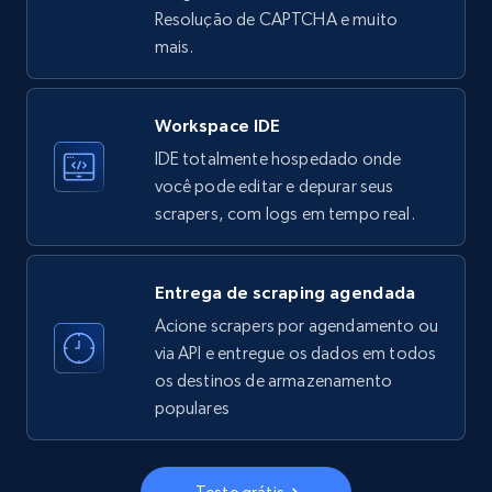
Resolução de CAPTCHA e muito
33.6K+
3.5K+
Comece grátis
mais.
Workspace IDE
Instagram - Profiles
IDE totalmente hospedado onde
Account, Fbid, ID, Followers, Posts count, Is
você pode editar e depurar seus
business account, Is professional account, Is
scrapers, com logs em tempo real.
verified, and more.
22.4K+
3.5K+
Comece grátis
Entrega de scraping agendada
Acione scrapers por agendamento ou
via API e entregue os dados em todos
os destinos de armazenamento
Instagram - Profiles - Collect profile
populares
information by user name
Account, Fbid, ID, Followers, Posts count, Is
business account, Is professional account, Is