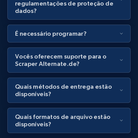
regulamentações de proteção de
URL, Title, Youtuber, Youtuber md5, Video url,
dados?
Video length, Likes, Views, and more.
8K+
713+
Comece grátis
É necessário programar?
Vocês oferecem suporte para o
Amazon Reviews
Scraper Alternate.de?
URL, Product name, Product rating, Product
rating object, Product rating max, Rating,
Author name, Asin, and more.
Quais métodos de entrega estão
disponíveis?
7.4K+
870+
Comece grátis
Quais formatos de arquivo estão
disponíveis?
TikTok - Posts