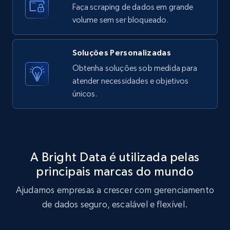
Faça scraping de dados em grande
volume sem ser bloqueado.
X (formerly Twitter) - Posts - Getting x
posts by array of profiles
Soluções Personalizadas
Obtenha soluções sob medida para
ID, User posted, Name, Description, Date
posted, Photos, URL, Quoted post, and more.
atender necessidades e objetivos
únicos.
10.3K+
1.2K+
Comece grátis
A Bright Data é utilizada pelas
TikTok - Profiles
principais marcas do mundo
Account id, Nickname, Biography, Awg
engagement rate, Comment engagement rate,
Ajudamos empresas a crescer com gerenciamento
Like engagement rate, Bio link, Predicted lang,
de dados seguro, escalável e flexível.
and more.