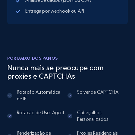
Análise de dados (JSON ou CSV)
13.2K+
1.7K+
Comece grátis
Entrega por webhook ou API
Instagram - Posts
URL, User posted, Description, Hashtags, Num
comments, Date posted, Likes, Photos, and
more.
POR BAIXO DOS PANOS
Nunca mais se preocupe com
13.2K+
1.6K+
Comece grátis
proxies e CAPTCHAs
Rotação Automática
Solver de CAPTCHA
de IP
Instagram - Posts - Collects posts from a
specific URLs by using profile URL
Rotação de User Agent
Cabeçalhos
URL, User posted, Description, Hashtags, Num
Personalizados
comments, Date posted, Likes, Photos, and
more.
Renderização de
Proxies Residenciais