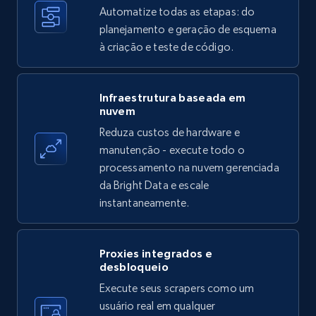
Automatize todas as etapas: do
35.2K+
planejamento e geração de esquema
5.7K+
Comece grátis
à criação e teste de código.
Amazon products - find products by using
Infraestrutura baseada em
nuvem
upc numbers
Reduza custos de hardware e
Title, Seller name, Brand, Description, Initial
manutenção - execute todo o
price, Currency, Availability, Reviews count, and
more.
processamento na nuvem gerenciada
da Bright Data e escale
instantaneamente.
35.2K+
5.7K+
Comece grátis
Proxies integrados e
desbloqueio
LinkedIn company information
Execute seus scrapers como um
ID, Name, Country code, Locations, Followers,
usuário real em qualquer
Employees in linkedin, About, Specialties, and