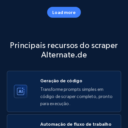
Load more
Amazon products - Collects products by
specific category URL
Title, Seller name, Brand, Description, Initial
Principais recursos do scraper
price, Currency, Availability, Reviews count, and
more.
Alternate.de
35.2K+
5.7K+
Comece grátis
Geração de código
Transforme prompts simples em
Amazon products - Collects products by
código de scraper completo, pronto
specific keywords
para execução.
Title, Seller name, Brand, Description, Initial
price, Currency, Availability, Reviews count, and
more.
Automação de fluxo de trabalho