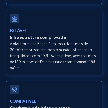
LinkedIn posts
URL, ID, User id, Use url, Title, Headline, Post
ESTÁVEL
text, Date posted, and more.
Infraestrutura comprovada
A plataforma da Bright Data impulsiona mais de
11.3K+
1.5K+
Comece grátis
20.000 empresas em todo o mundo, oferecendo
tranquilidade com 99,99% de uptime, acesso a mais
de 150 milhões de IPs de usuários reais cobrindo 195
países.
LinkedIn posts - Discover user's articles by
URL
URL, ID, User id, Use url, Title, Headline, Post
text, Date posted, and more.
COMPATÍVEL
11.3K+
1.5K+
Comece grátis
Conformidade líder do setor