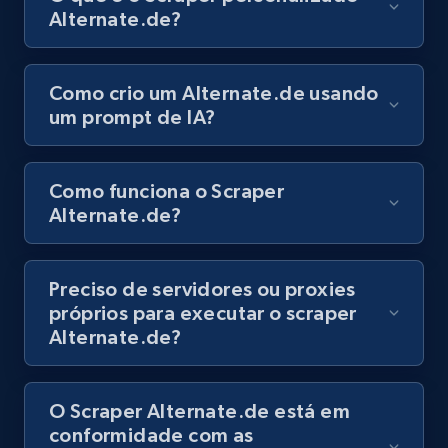
URL, Title, Youtuber, Youtuber md5, Video url,
Alternate.de?
Video length, Likes, Views, and more.
Como crio um Alternate.de usando
8K+
713+
Comece grátis
um prompt de IA?
Youtube - Videos posts - Discovery records
Como funciona o Scraper
by Explore page URL
Alternate.de?
URL, Title, Youtuber, Youtuber md5, Video url,
Video length, Likes, Views, and more.
Preciso de servidores ou proxies
próprios para executar o scraper
8K+
713+
Comece grátis
Alternate.de?
O Scraper Alternate.de está em
Youtube - Videos posts - Discovery videos
conformidade com as
by podcast url