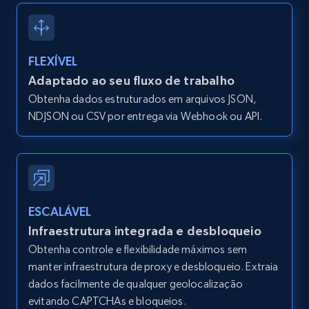
Zpid, City, State, HomeStatus, Address,
IsListingClaimedByCurrentSignedInUser,
IsCurrentSignedInAgentResponsible, Bedrooms,
FLEXÍVEL
and more.
Adaptado ao seu fluxo de trabalho
Obtenha dados estruturados em arquivos JSON,
12K+
1.3K+
Comece grátis
NDJSON ou CSV por entrega via Webhook ou API.
Zillow properties listing information -
Search by parameters on zillow and use the
direct link as input
ESCALÁVEL
Zpid, City, State, HomeStatus, Address,
Infraestrutura integrada e desbloqueio
IsListingClaimedByCurrentSignedInUser,
Obtenha controle e flexibilidade máximos sem
IsCurrentSignedInAgentResponsible, Bedrooms,
manter infraestrutura de proxy e desbloqueio. Extraia
and more.
dados facilmente de qualquer geolocalização
evitando CAPTCHAs e bloqueios.
12K+
1.3K+
Comece grátis