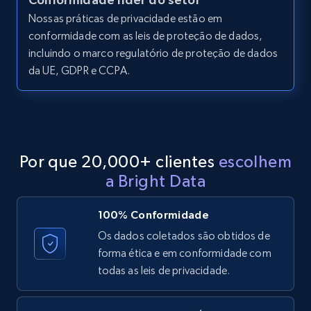
Nossas práticas de privacidade estão em
conformidade com as leis de proteção de dados,
incluindo o marco regulatório de proteção de dados
LinkedIn posts - Discover posts by Profile
da UE, GDPR e CCPA.
URL
URL, ID, User id, Use url, Title, Headline, Post
text, Date posted, and more.
11.3K+
1.5K+
Comece grátis
Por que 20,000+ clientes
escolhem
a Bright Data
LinkedIn posts - Discover new posts
100% Conformidade
company URL
Os dados coletados são obtidos de
URL, ID, User id, Use url, Title, Headline, Post
forma ética e em conformidade com
text, Date posted, and more.
todas as leis de privacidade.
11.3K+
1.5K+
Comece grátis