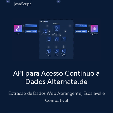
JavaScript
13.2K+
1.6K+
Comece grátis
Zillow properties listing information
Zpid, City, State, HomeStatus, Address,
IsListingClaimedByCurrentSignedInUser,
IsCurrentSignedInAgentResponsible, Bedrooms,
and more.
API para Acesso Contínuo a
12K+
1.3K+
Comece grátis
Dados Alternate.de
Extração de Dados Web Abrangente, Escalável e
Zillow properties listing information -
Compatível
Discover by custom filters - location, home
type and status