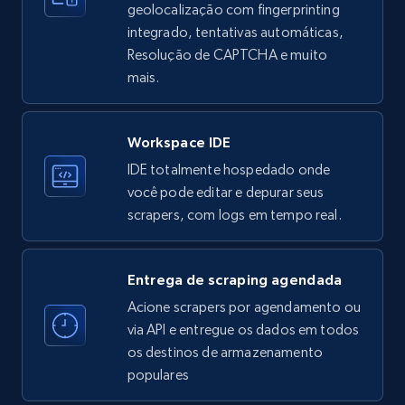
geolocalização com fingerprinting
more.
integrado, tentativas automáticas,
Resolução de CAPTCHA e muito
33.5K+
3.5K+
Comece grátis
mais.
Workspace IDE
Instagram - Profiles
IDE totalmente hospedado onde
Account, Fbid, ID, Followers, Posts count, Is
você pode editar e depurar seus
business account, Is professional account, Is
scrapers, com logs em tempo real.
verified, and more.
22.2K+
3.4K+
Comece grátis
Entrega de scraping agendada
Acione scrapers por agendamento ou
via API e entregue os dados em todos
os destinos de armazenamento
Instagram - Profiles - Collect profile
populares
information by user name