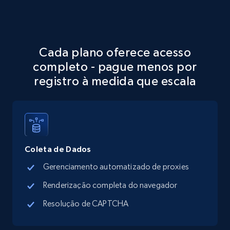
Google Maps full information
Place id, URL, Country, Name, Category,
Address, Description, Business details, and
more.
Cada plano oferece acesso
completo - pague menos por
13.2K+
1.7K+
Comece grátis
registro à medida que escala
Google Maps full information - discover
records by location search
Coleta de Dados
Place id, URL, Country, Name, Category,
Gerenciamento automatizado de proxies
Address, Description, Business details, and
more.
Renderização completa do navegador
Resolução de CAPTCHA
13.2K+
1.7K+
Comece grátis