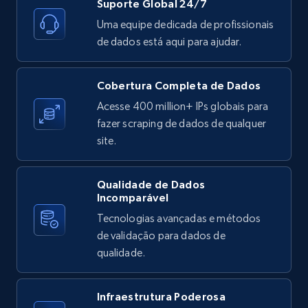
Suporte Global 24/7
Uma equipe dedicada de profissionais
de dados está aqui para ajudar.
X (formerly Twitter) - Posts
ID, User posted, Name, Description, Date
Cobertura Completa de Dados
posted, Photos, URL, Quoted post, and more.
Acesse 400 million+ IPs globais para
fazer scraping de dados de qualquer
10.3K+
1.2K+
Comece grátis
site.
Qualidade de Dados
Incomparável
X (formerly Twitter) - Posts - Collecting
Tecnologias avançadas e métodos
Twitter posts URLs
de validação para dados de
ID, User posted, Name, Description, Date
qualidade.
posted, Photos, URL, Quoted post, and more.
10.3K+
1.2K+
Comece grátis
Infraestrutura Poderosa