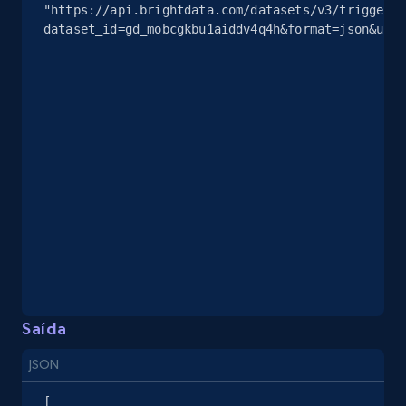
"https://api.brightdata.com/datasets/v3/trigger?
dataset_id=gd_mobcgkbu1aiddv4q4h&format=json&unco
eBay - Collect products from shops on eBay
URL, Product id, Title, Seller name, Seller rating,
Seller reviews, Breadcrumbs, Root category, and
more.
2.5K+
359+
Comece grátis
eBay - Collect records by category
URL, Product id, Title, Seller name, Seller rating,
Saída
Seller reviews, Breadcrumbs, Root category, and
more.
JSON
2.5K+
359+
Comece grátis
[
