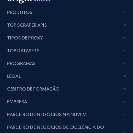
seller URL
PRODUTOS
URL, Title, Rating, Reviews, Initial price, Final
price, Currency, Stock, and more.
TOP SCRAPER APIS
991+
165+
Comece grátis
TIPOS DE PROXY
TOP DATASETS
PROGRAMAS
Lazada - Products - Discover products by
brand URL
LEGAL
URL, Title, Rating, Reviews, Initial price, Final
CENTRO DE FORMAÇÃO
price, Currency, Stock, and more.
EMPRESA
991+
165+
Comece grátis
PARCEIRO DE NEGÓCIOS NA NUVEM
PARCEIRO DE NEGÓCIOS DE EXCELÊNCIA DO