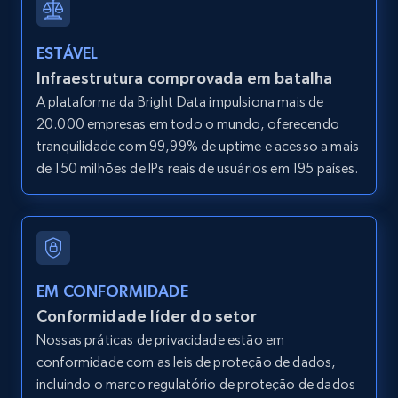
2.1K+
375+
Comece grátis
ESTÁVEL
Infraestrutura comprovada em batalha
Amazon products global dataset - Collect
A plataforma da Bright Data impulsiona mais de
Amazon products by seller URL
20.000 empresas em todo o mundo, oferecendo
Title, Seller name, Brand, Description, Initial
tranquilidade com 99,99% de uptime e acesso a mais
price, Currency, Availability, Reviews count, and
de 150 milhões de IPs reais de usuários em 195 países.
more.
2.1K+
375+
Comece grátis
EM CONFORMIDADE
Amazon products global dataset - Collect
Conformidade líder do setor
products from Brands URLs
Nossas práticas de privacidade estão em
Title, Seller name, Brand, Description, Initial
conformidade com as leis de proteção de dados,
price, Currency, Availability, Reviews count, and
incluindo o marco regulatório de proteção de dados