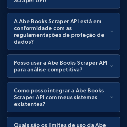
Scraper API?
products using specified keywords
URL, Product id, Title, Images, Final price,
Currency, Discount, Initial price, and more.
A Abe Books Scraper API está em
conformidade com as
regulamentações de proteção de
1.1K+
149+
Comece grátis
dados?
Posso usar a Abe Books Scraper API
Lazada - Products
para análise competitiva?
URL, Title, Rating, Reviews, Initial price, Final
price, Currency, Stock, and more.
Como posso integrar a Abe Books
991+
165+
Comece grátis
Scraper API com meus sistemas
existentes?
Lazada - Products - Discover products by
Quais são os limites de uso da Abe