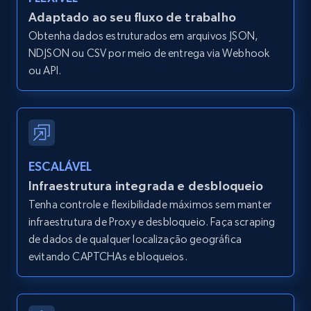
Adaptado ao seu fluxo de trabalho
Amazon products global dataset -
Obtenha dados estruturados em arquivos JSON,
Collecting products by keyword search
NDJSON ou CSV por meio de entrega via Webhook
Title, Seller name, Brand, Description, Initial
ou API.
price, Currency, Availability, Reviews count, and
more.
2.1K+
375+
Comece grátis
ESCALÁVEL
Infraestrutura integrada e desbloqueio
Amazon products global dataset - Collects
Tenha controle e flexibilidade máximos sem manter
products by best sellers category URL
infraestrutura de Proxy e desbloqueio. Faça scraping
de dados de qualquer localização geográfica
Title, Seller name, Brand, Description, Initial
evitando CAPTCHAs e bloqueios.
price, Currency, Availability, Reviews count, and
more.