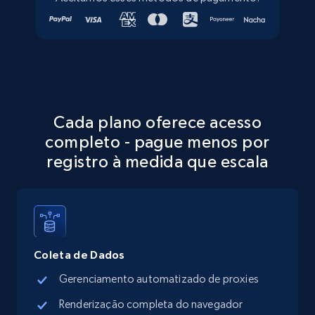
Walmart - products - Discover products by
using sku numbers
URL, Final price, Sku, Currency, Gtin,
Cada plano oferece acesso
Specifications, Image urls, Top reviews, and
more.
completo - pague menos por
registro à medida que escala
5.6K+
876+
Comece grátis
TikTok Shop
Coleta de Dados
URL, Title, Available, Description, Currency, Initial
Gerenciamento automatizado de proxies
price, Final price, Discount percent, and more.
Renderização completa do navegador