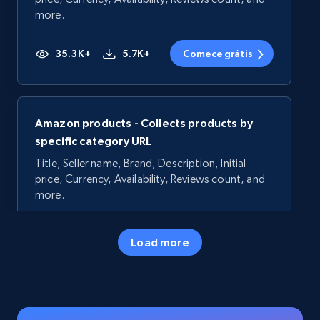
more.
35.3K+
5.7K+
Comece grátis
Amazon products - Collects products by
specific category URL
Title, Seller name, Brand, Description, Initial
price, Currency, Availability, Reviews count, and
more.
35.3K+
5.7K+
Comece grátis
Load more
Amazon products - Collects products by