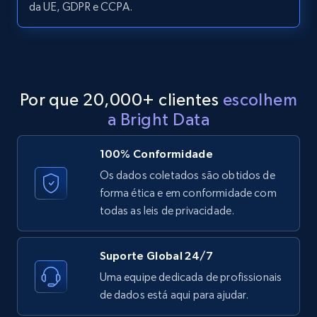
more.
da UE, GDPR e CCPA.
2.1K+
375+
Comece grátis
Por que 20,000+ clientes
escolhem
Etsy
a Bright Data
URL, Product id, Listing inventory id, Title, Rating,
Reviews count shop, Reviews count item, Initial
100% Conformidade
price, and more.
Os dados coletados são obtidos de
forma ética e em conformidade com
1.9K+
323+
Comece grátis
todas as leis de privacidade.
Suporte Global 24/7
Etsy - Collect data on products using
Uma equipe dedicada de profissionais
specified keywords
de dados está aqui para ajudar.
URL, Product id, Listing inventory id, Title, Rating,