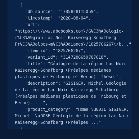
  {

    "db_source": "1785828115059",

    "timestamp": "2026-08-04",

    "url": 
Google Shopping
"https:\/\/www.abebooks.com\/G%C3%A9ologie-
URL, Product id, Title, Product description,
r%C3%A9gion-Lac-Noir-Kaiseregg-Schafberg-
Rating, Reviews count, Images, Variations, and
Pr%C3%A9alpes-m%C3%A9dianes\/1825766267\/b...",

more.
    "item_id": "1825766267",

    "variant_id": "3147286650787018",

    "title": "Géologie de la région Lac Noir-
2.4K+
200+
Comece grátis
Kaiseregg-Schafberg (Préalpes médianes 
plastiques de Fribourg et Berne). Thèse.",

    "description": "GISIGER, Michel.Géologie 
de la région Lac Noir-Kaiseregg-Schafberg 
(Préalpes médianes plastiques de Fribourg et 
Google Shopping - collects products from
Berne). ...",

web using keywords
    "product_category": "Home \u003E GISIGER, 
URL, Product id, Title, Product description,
Michel. \u003E Géologie de la région Lac Noir-
Rating, Reviews count, Images, Variations, and
Kaiseregg-Schafberg (Préalpes ..."

more.
  },

  {
