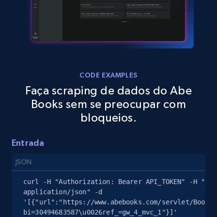
eBay
URL, Product id, Title, Seller name, Seller rating,
Seller reviews, Breadcrumbs, Root category, and
more.
CODE EXAMPLES
Faça scraping de dados do Abe
2.5K+
359+
Comece grátis
Books sem se preocupar com
bloqueios.
eBay - Gather data on products using
Entrada
specified keywords
URL, Product id, Title, Seller name, Seller rating,
JSON
Seller reviews, Breadcrumbs, Root category, and
curl -H "Authorization: Bearer API_TOKEN" -H "Con
more.
application/json" -d 
'[{"url":"https://www.abebooks.com/servlet/BookDe
2.5K+
359+
Comece grátis
bi=30494683587\u0026ref_=gw_4_mvc_1"}]' 