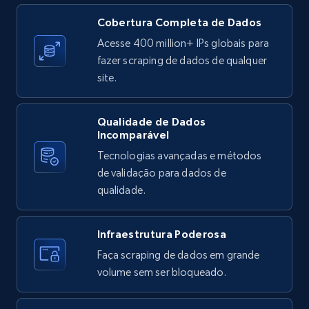
Reviews count shop, Reviews count item, Initial
Cobertura Completa de Dados
price, and more.
Acesse 400 million+ IPs globais para
fazer scraping de dados de qualquer
1.9K+
323+
Comece grátis
site.
Qualidade de Dados
Etsy - Collects data from shop's URL
Incomparável
URL, Product id, Listing inventory id, Title, Rating,
Tecnologias avançadas e métodos
Reviews count shop, Reviews count item, Initial
de validação para dados de
price, and more.
qualidade.
1.9K+
323+
Comece grátis
Infraestrutura Poderosa
Faça scraping de dados em grande
volume sem ser bloqueado.
Amazon products search
Asin, URL, Name, Sponsored, Initial price, Final