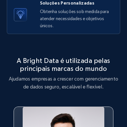
Soluções Personalizadas
price, Currency, Sold, and more.
Obtenha soluções sob medida para
atender necessidades e objetivos
1.6K+
181+
Comece grátis
únicos.
Target
URL, Product id, Title, Product description,
A Bright Data é utilizada pelas
Rating, Reviews count, Initial price, Discount,
principais marcas do mundo
and more.
Ajudamos empresas a crescer com gerenciamento
1.3K+
176+
Comece grátis
de dados seguro, escalável e flexível.
Target - Gather data on products using
specified keywords