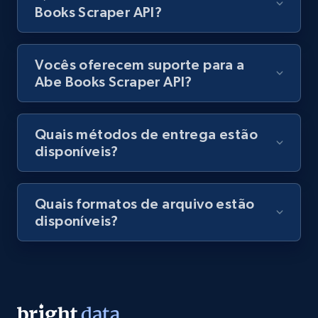
keyword
Books Scraper API?
URL, Title, Rating, Reviews, Initial price, Final
price, Currency, Stock, and more.
Vocês oferecem suporte para a
Abe Books Scraper API?
991+
165+
Comece grátis
Quais métodos de entrega estão
Lazada - Products - Discover products by
disponíveis?
category URL or brand URL
URL, Title, Rating, Reviews, Initial price, Final
Quais formatos de arquivo estão
price, Currency, Stock, and more.
disponíveis?
991+
165+
Comece grátis
Lazada - Products - Discover products by