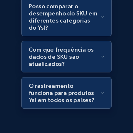
URL, Domain, Marketplace pn, Sku, Other pn,
Posso comparar o
Model number, Gtin ean pn, Product name, and
desempenho do SKU em
more.
diferentes categorias
do Ysl?
991+
162+
Comece agora
Com que frequência os
dados de SKU são
Lazada - Products
atualizados?
URL, Title, Rating, Reviews, Initial price, Final
price, Currency, Stock, and more.
O rastreamento
funciona para produtos
988+
160+
Comece agora
Ysl em todos os países?
Lazada - Products - Discover products by
keyword