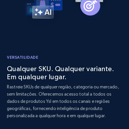
Home Depot US - Discovery products by
specific category URL
URL, Domain, Country code, Model number,
Sku, Product id, Product name, Manufacturer,
and more.
VERSATILIDADE
Qualquer SKU. Qualquer variante.
2.1K+
353+
Comece agora
Em qualquer lugar.
Rastreie SKUs de qualquer região, categoria ou mercado,
sem limitações. Oferecemos acesso total a todos os
Etsy
dados de produtos Ysl em todos os canais e regiões
URL, Product id, Listing inventory id, Title, Rating,
geográficas, fornecendo inteligência de produto
Reviews count shop, Reviews count item, Initial
personalizada a qualquer hora e em qualquer lugar.
price, and more.