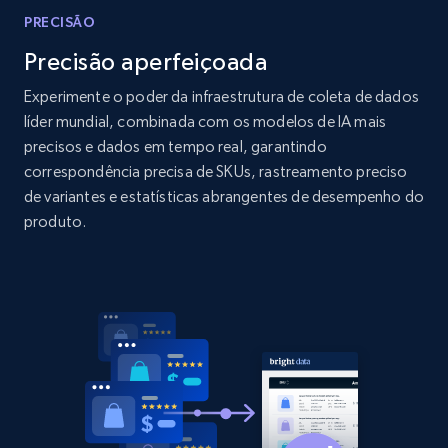
PRECISÃO
Home Depot US - Discover products by
specified URL
Precisão aperfeiçoada
URL, Domain, Country code, Model number,
Experimente o poder da infraestrutura de coleta de dados
Sku, Product id, Product name, Manufacturer,
líder mundial, combinada com os modelos de IA mais
and more.
precisos e dados em tempo real, garantindo
correspondência precisa de SKUs, rastreamento preciso
2.1K+
353+
Comece agora
de variantes e estatísticas abrangentes de desempenho do
produto.
Home Depot US - Discover products by
specified UPC
URL, Domain, Country code, Model number,
Sku, Product id, Product name, Manufacturer,
and more.
2.1K+
353+
Comece agora