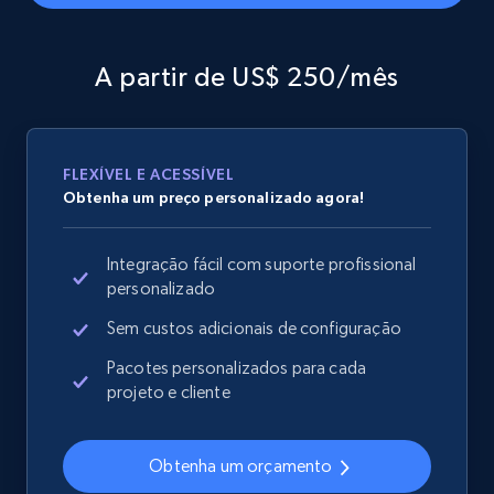
A partir de US$ 250/mês
Amazon products global dataset - Collects
products by specific category URL
Title, Seller name, Brand, Description, Initial
price, Currency, Availability, Reviews count, and
FLEXÍVEL E ACESSÍVEL
more.
Obtenha um preço personalizado agora!
2.1K+
375+
Comece agora
Integração fácil com suporte profissional
personalizado
Sem custos adicionais de configuração
Amazon products global dataset -
Pacotes personalizados para cada
Collecting products by keyword search
projeto e cliente
Title, Seller name, Brand, Description, Initial
price, Currency, Availability, Reviews count, and
Obtenha um orçamento
more.