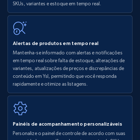
SKUs, variantes e estoque em tempo real.
Title, Seller name, Brand, Description, Initial
price, Currency, Availability, Reviews count, and
more.
35.2K+
5.7K+
Comece agora
Alertas de produtos em tempo real
Mantenha-se informado com alertas e notificações
em tempo real sobre falta de estoque, alterações de
Amazon Reviews
variantes, atualizações de preços e discrepâncias de
URL, Product name, Product rating, Product
conteúdo em Ysl, permitindo que você responda
rating object, Product rating max, Rating,
rapidamente e otimize as listagens.
Author name, Asin, and more.
7.4K+
870+
Comece agora
Painéis de acompanhamento personalizáveis
Personalize o painel de controle de acordo com suas
Walmart - products