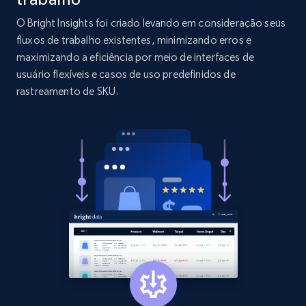
O Bright Insights foi criado levando em consideração seus
1.9K+
322+
Comece agora
fluxos de trabalho existentes, minimizando erros e
maximizando a eficiência por meio de interfaces de
usuário flexíveis e casos de uso predefinidos de
rastreamento de SKU.
Amazon products search
Asin, URL, Name, Sponsored, Initial price, Final
price, Currency, Sold, and more.
1.6K+
181+
Comece agora
Target
URL, Product id, Title, Product description,
Rating, Reviews count, Initial price, Discount,
and more.