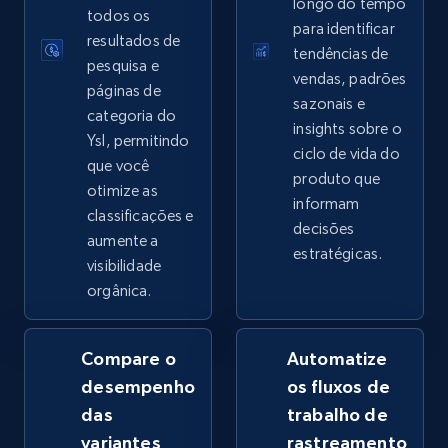
longo do tempo
todos os
para identificar
eBay - Collect records by category
resultados de
tendências de
pesquisa e
URL, Product id, Title, Seller name, Seller rating,
vendas, padrões
páginas de
Seller reviews, Breadcrumbs, Root category, and
sazonais e
more.
categoria do
insights sobre o
Ysl, permitindo
ciclo de vida do
que você
2.5K+
359+
Comece agora
produto que
otimize as
informam
classificações e
decisões
aumente a
estratégicas.
visibilidade
Google Shopping
orgânica.
URL, Product id, Title, Product description,
Rating, Reviews count, Images, Variations, and
more.
Compare o
Automatize
desempenho
os fluxos de
2.4K+
199+
Comece agora
das
trabalho de
variantes
rastreamento