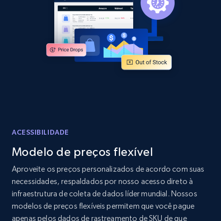
price, Currency, Availability, Reviews count, and
more.
2.1K+
375+
Comece agora
Amazon products global dataset - Collect
products from Brands URLs
Title, Seller name, Brand, Description, Initial
price, Currency, Availability, Reviews count, and
ACESSIBILIDADE
more.
Modelo de preços flexível
Aproveite os preços personalizados de acordo com suas
2.1K+
375+
Comece agora
necessidades, respaldados por nosso acesso direto à
infraestrutura de coleta de dados líder mundial. Nossos
modelos de preços flexíveis permitem que você pague
Home Depot US
apenas pelos dados de rastreamento de SKU de que