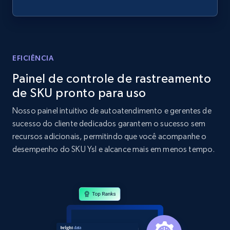
2.1K+
375+
Comece agora
EFICIÊNCIA
Amazon products global dataset - Collects
Painel de controle de rastreamento
products by best sellers category URL
de SKU pronto para uso
Title, Seller name, Brand, Description, Initial
price, Currency, Availability, Reviews count, and
Nosso painel intuitivo de autoatendimento e gerentes de
more.
sucesso do cliente dedicados garantem o sucesso sem
recursos adicionais, permitindo que você acompanhe o
2.1K+
375+
Comece agora
desempenho do SKU Ysl e alcance mais em menos tempo.
Amazon products global dataset - Collect
Amazon products by seller URL
Title, Seller name, Brand, Description, Initial