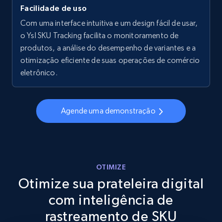
Facilidade de uso
Walmart - products - Collects products by
specific keywords
Com uma interface intuitiva e um design fácil de usar,
o Ysl SKU Tracking facilita o monitoramento de
URL, Final price, Sku, Currency, Gtin,
produtos, a análise do desempenho de variantes e a
Specifications, Image urls, Top reviews, and
more.
otimização eficiente de suas operações de comércio
eletrônico.
5.6K+
875+
Comece agora
Agende uma demonstração
Walmart - products - Discover products by
using sku numbers
URL, Final price, Sku, Currency, Gtin,
OTIMIZE
Specifications, Image urls, Top reviews, and
Otimize sua prateleira digital
more.
com inteligência de
5.6K+
875+
Comece agora
rastreamento de SKU