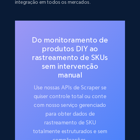
integração em todos os mercados.
Do monitoramento de
produtos DIY ao
rastreamento de SKUs
sem intervenção
manual
Use nossas APIs de Scraper se
quiser controle total ou conte
com nosso serviço gerenciado
para obter dados de
rastreamento de SKU
totalmente estruturados e sem
complicações.