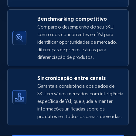
Amazon sellers info
Seller id, URL, Seller name, Description, Detailed
Benchmarking competitivo
info, Stars, Feedbacks, Return policy, and more.
Compare o desempenho do seu SKU
com o dos concorrentes em Ysl para
2.5K+
378+
Comece agora
identificar oportunidades de mercado,
diferenças de preços e áreas para
diferenciação de produtos.
eBay
Sincronização entre canais
URL, Product id, Title, Seller name, Seller rating,
Seller reviews, Breadcrumbs, Root category, and
Garanta a consistência dos dados de
more.
SKU em vários mercados com inteligência
específica de Ysl, que ajuda a manter
informações unificadas sobre os
2.5K+
359+
Comece agora
produtos em todos os canais de vendas.