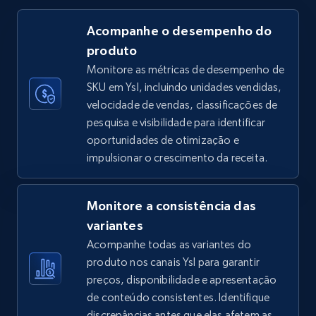
Acompanhe o desempenho do
produto
TikTok Shop
Monitore as métricas de desempenho de
URL, Title, Available, Description, Currency, Initial
SKU em Ysl, incluindo unidades vendidas,
price, Final price, Discount percent, and more.
velocidade de vendas, classificações de
pesquisa e visibilidade para identificar
5.4K+
667+
Comece agora
oportunidades de otimização e
impulsionar o crescimento da receita.
TikTok Shop - category
Monitore a consistência das
URL, Title, Available, Description, Currency, Initial
variantes
price, Final price, Discount percent, and more.
Acompanhe todas as variantes do
produto nos canais Ysl para garantir
5.4K+
667+
Comece agora
preços, disponibilidade e apresentação
de conteúdo consistentes. Identifique
discrepâncias antes que elas afetem as