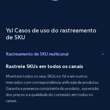
1.3K+
175+
Comece agora
Ysl Casos de uso do rastreamento
Target - Gather data on products using
de SKU
specified keywords
URL, Product id, Title, Product description,
Rating, Reviews count, Initial price, Discount,
Rastreamento de SKU multicanal
and more.
Rastreie SKUs em todos os canais
1.3K+
175+
Comece agora
Monitore todos os seus SKUs no Ysl e em outros
mercados com correspondência unificada de produtos.
Garanta a presença consistente do produto, a precisão
Target - Discover products by category url
dos preços e a qualidade do conteúdo em todos os
URL, Product id, Title, Product description,
canais.
Rating, Reviews count, Initial price, Discount,