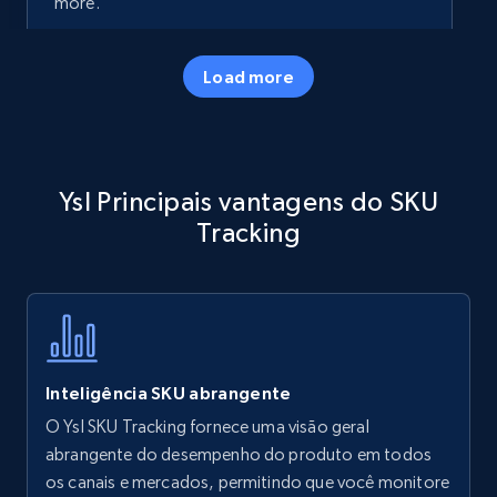
more.
35.2K+
5.7K+
Comece agora
Load more
Amazon products - Collects products by
Ysl Principais vantagens do SKU
specific keywords
Tracking
Title, Seller name, Brand, Description, Initial
price, Currency, Availability, Reviews count, and
more.
35.2K+
5.7K+
Comece agora
Inteligência SKU abrangente
O Ysl SKU Tracking fornece uma visão geral
Amazon products - find products by using
abrangente do desempenho do produto em todos
upc numbers
os canais e mercados, permitindo que você monitore