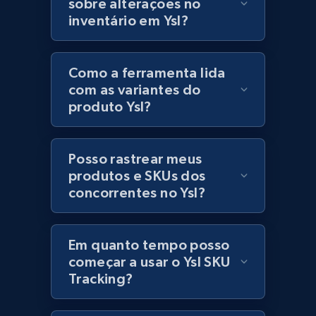
sobre alterações no
Model number, Gtin ean pn, Product name, and
inventário em Ysl?
more.
991+
162+
Comece agora
Como a ferramenta lida
com as variantes do
produto Ysl?
Lowes.com - Gather data on products using
specified keywords
Posso rastrear meus
URL, Domain, Marketplace pn, Sku, Other pn,
produtos e SKUs dos
Model number, Gtin ean pn, Product name, and
concorrentes no Ysl?
more.
991+
162+
Comece agora
Em quanto tempo posso
começar a usar o Ysl SKU
Tracking?
Lowes.com - Collect records by category