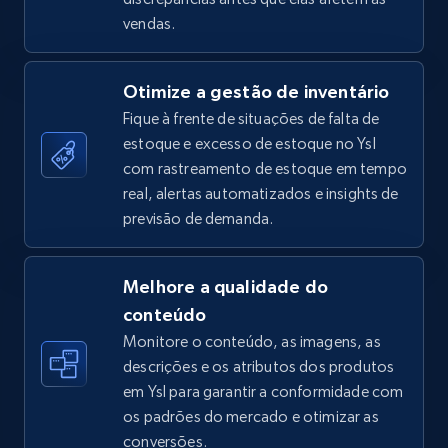
vendas.
TikTok Shop - Collect TikTok shop products
by keywords search
Otimize a gestão de inventário
URL, Title, Available, Description, Currency, Initial
price, Final price, Discount percent, and more.
Fique à frente de situações de falta de
estoque e excesso de estoque no Ysl
com rastreamento de estoque em tempo
5.4K+
667+
Comece agora
real, alertas automatizados e insights de
previsão de demanda.
TikTok Shop - discover records by shop url
Melhore a qualidade do
URL, Title, Available, Description, Currency, Initial
conteúdo
price, Final price, Discount percent, and more.
Monitore o conteúdo, as imagens, as
descrições e os atributos dos produtos
5.4K+
667+
Comece agora
em Ysl para garantir a conformidade com
os padrões do mercado e otimizar as
conversões.