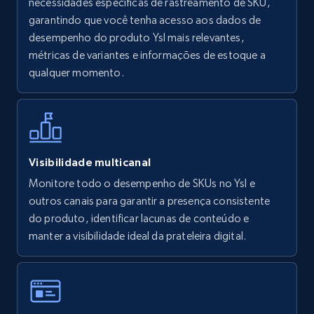
necessidades específicas de rastreamento de SKU,
URL, Final price, Sku, Currency, Gtin,
garantindo que você tenha acesso aos dados de
Specifications, Image urls, Top reviews, and
desempenho do produto Ysl mais relevantes,
more.
métricas de variantes e informações de estoque a
qualquer momento.
5.6K+
875+
Comece agora
Walmart - products - Find new products by
Visibilidade multicanal
using specific category URL
Monitore todo o desempenho de SKUs no Ysl e
URL, Final price, Sku, Currency, Gtin,
outros canais para garantir a presença consistente
Specifications, Image urls, Top reviews, and
do produto, identificar lacunas de conteúdo e
more.
manter a visibilidade ideal da prateleira digital.
5.6K+
875+
Comece agora