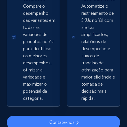
Compare o
Automatize o
Google Shopping - collects products from
desempenho
rastreamento de
web using keywords
das variantes em
SKUs no Ysl com
todas as
alertas
URL, Product id, Title, Product description,
variações de
simplificados,
Rating, Reviews count, Images, Variations, and
more.
produtos no Ysl
relatórios de
para identificar
desempenho e
os melhores
fluxos de
2.4K+
199+
Comece agora
desempenhos,
trabalho de
otimizar a
otimização para
variedade e
maior eficiência e
maximizar o
tomada de
Amazon products global dataset
potencial da
decisão mais
Title, Seller name, Brand, Description, Initial
categoria.
rápida.
price, Currency, Availability, Reviews count, and
more.
2.1K+
375+
Comece agora
Contate-nos