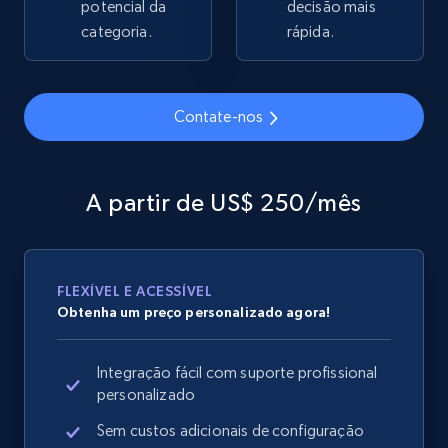
potencial da
decisão mais
2.1K+
categoria.
355+
Comece agora
rápida.
Contate-nos
Home Depot US - Gather data on products
using specified keywords
URL, Domain, Country code, Model number,
A partir de US$ 250/mês
Sku, Product id, Product name, Manufacturer,
and more.
2.1K+
355+
Comece agora
FLEXÍVEL E ACESSÍVEL
Obtenha um preço personalizado agora!
Integração fácil com suporte profissional
Home Depot US - Discover products by
personalizado
specified URL
Sem custos adicionais de configuração
URL, Domain, Country code, Model number,