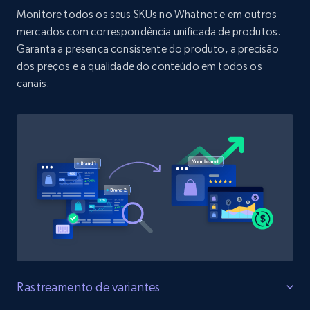
URL, Product id, Title, Product description,
Monitore todos os seus SKUs no Whatnot e em outros
Rating, Reviews count, Initial price, Discount,
mercados com correspondência unificada de produtos.
and more.
Garanta a presença consistente do produto, a precisão
dos preços e a qualidade do conteúdo em todos os
1.3K+
175+
Comece agora
canais.
Target - Discover products by specified
UPC
URL, Product id, Title, Product description,
Rating, Reviews count, Initial price, Discount,
and more.
1.3K+
175+
Comece agora
Rastreamento de variantes