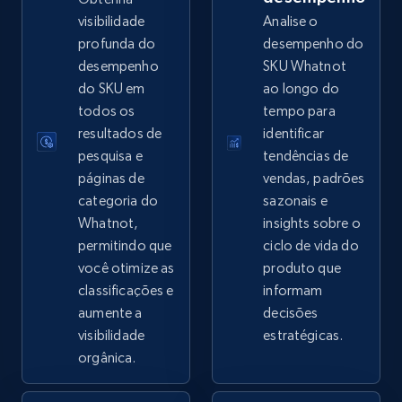
visibilidade
Analise o
profunda do
desempenho do
desempenho
SKU Whatnot
eBay - Collect records by category
do SKU em
ao longo do
URL, Product id, Title, Seller name, Seller rating,
todos os
tempo para
Seller reviews, Breadcrumbs, Root category, and
resultados de
identificar
more.
pesquisa e
tendências de
páginas de
vendas, padrões
2.5K+
359+
Comece agora
categoria do
sazonais e
Whatnot,
insights sobre o
permitindo que
ciclo de vida do
você otimize as
produto que
Google Shopping
classificações e
informam
URL, Product id, Title, Product description,
aumente a
decisões
Rating, Reviews count, Images, Variations, and
visibilidade
estratégicas.
more.
orgânica.
2.4K+
199+
Comece agora