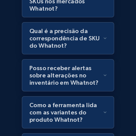
SKUs nos mercados
Lowes.com
Whatnot?
URL, Domain, Marketplace pn, Sku, Other pn,
Model number, Gtin ean pn, Product name, and
more.
Qual é a precisão da
correspondência de SKU
991+
162+
Comece agora
do Whatnot?
Posso receber alertas
Lowes.com - Gather data on products using
sobre alterações no
specified keywords
inventário em Whatnot?
URL, Domain, Marketplace pn, Sku, Other pn,
Model number, Gtin ean pn, Product name, and
more.
Como a ferramenta lida
com as variantes do
991+
162+
Comece agora
produto Whatnot?