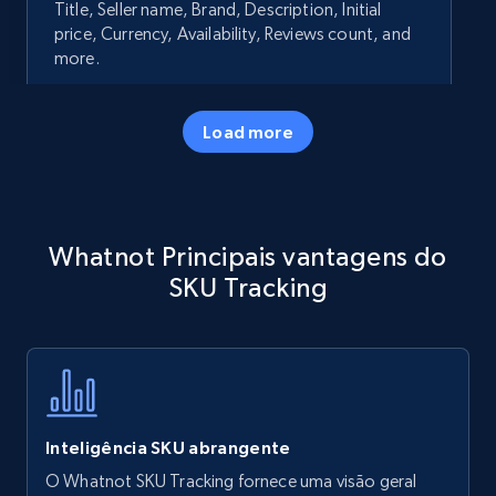
Title, Seller name, Brand, Description, Initial
price, Currency, Availability, Reviews count, and
more.
35.2K+
5.7K+
Comece agora
Load more
Amazon products - Collects products by
Whatnot Principais vantagens do
specific keywords
SKU Tracking
Title, Seller name, Brand, Description, Initial
price, Currency, Availability, Reviews count, and
more.
35.2K+
5.7K+
Comece agora
Inteligência SKU abrangente
O Whatnot SKU Tracking fornece uma visão geral