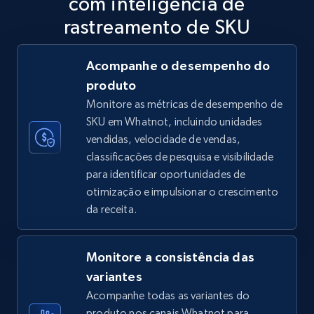
com inteligência de
5.6K+
875+
Comece agora
rastreamento de SKU
Acompanhe o desempenho do
produto
TikTok Shop
Monitore as métricas de desempenho de
URL, Title, Available, Description, Currency, Initial
SKU em Whatnot, incluindo unidades
price, Final price, Discount percent, and more.
vendidas, velocidade de vendas,
classificações de pesquisa e visibilidade
5.4K+
668+
Comece agora
para identificar oportunidades de
otimização e impulsionar o crescimento
da receita.
TikTok Shop - category
URL, Title, Available, Description, Currency, Initial
Monitore a consistência das
price, Final price, Discount percent, and more.
variantes
Acompanhe todas as variantes do
5.4K+
668+
Comece agora
produto nos canais Whatnot para