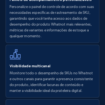
Personalize o painel de controle de acordo com suas
Walmart - products
necessidades específicas de rastreamento de SKU,
URL, Final price, Sku, Currency, Gtin,
garantindo que você tenha acesso aos dados de
Specifications, Image urls, Top reviews, and
desempenho do produto Whatnot mais relevantes,
more.
métricas de variantes e informações de estoque a
qualquer momento.
5.6K+
875+
Comece agora
Walmart - products - Find new products by
Visibilidade multicanal
using specific category URL
Monitore todo o desempenho de SKUs no Whatnot
URL, Final price, Sku, Currency, Gtin,
e outros canais para garantir a presença consistente
Specifications, Image urls, Top reviews, and
do produto, identificar lacunas de conteúdo e
more.
manter a visibilidade ideal da prateleira digital.
5.6K+
875+
Comece agora