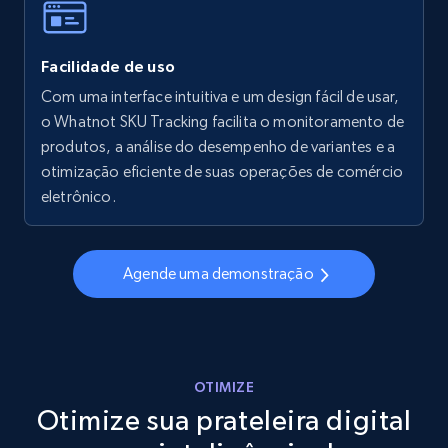
Facilidade de uso
Walmart - products - Collects products by
specific keywords
Com uma interface intuitiva e um design fácil de usar,
o Whatnot SKU Tracking facilita o monitoramento de
URL, Final price, Sku, Currency, Gtin,
produtos, a análise do desempenho de variantes e a
Specifications, Image urls, Top reviews, and
more.
otimização eficiente de suas operações de comércio
eletrônico.
5.6K+
875+
Comece agora
Agende uma demonstração
Walmart - products - Discover products by
using sku numbers
URL, Final price, Sku, Currency, Gtin,
OTIMIZE
Specifications, Image urls, Top reviews, and
Otimize sua prateleira digital
more.