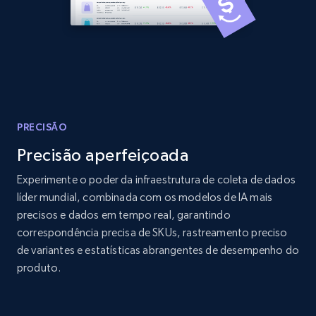
Amazon products global dataset - Collects
products by best sellers category URL
Title, Seller name, Brand, Description, Initial
price, Currency, Availability, Reviews count, and
more.
PRECISÃO
Precisão aperfeiçoada
2.1K+
375+
Comece agora
Experimente o poder da infraestrutura de coleta de dados
líder mundial, combinada com os modelos de IA mais
precisos e dados em tempo real, garantindo
Amazon products global dataset - Collect
correspondência precisa de SKUs, rastreamento preciso
Amazon products by seller URL
de variantes e estatísticas abrangentes de desempenho do
produto.
Title, Seller name, Brand, Description, Initial
price, Currency, Availability, Reviews count, and
more.