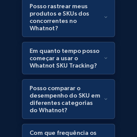
Posso rastrear meus
Lowes.com - Collect records by category
produtos e SKUs dos
URL, Domain, Marketplace pn, Sku, Other pn,
concorrentes no
Model number, Gtin ean pn, Product name, and
Whatnot?
more.
Em quanto tempo posso
991+
162+
Comece agora
começar a usar o
Whatnot SKU Tracking?
Lazada - Products
Posso comparar o
URL, Title, Rating, Reviews, Initial price, Final
desempenho do SKU em
price, Currency, Stock, and more.
diferentes categorias
do Whatnot?
988+
160+
Comece agora
Com que frequência os