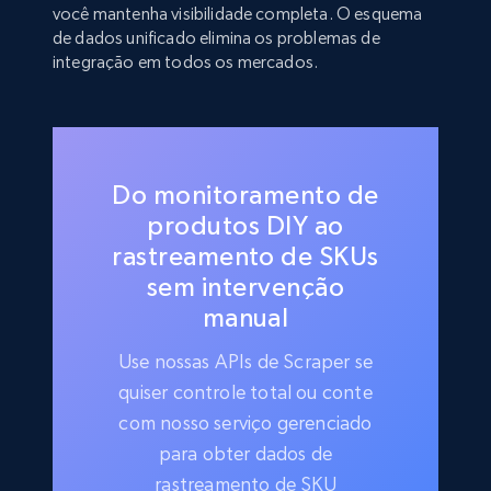
você mantenha visibilidade completa. O esquema
de dados unificado elimina os problemas de
integração em todos os mercados.
Do monitoramento de
produtos DIY ao
rastreamento de SKUs
sem intervenção
manual
Use nossas APIs de Scraper se
quiser controle total ou conte
com nosso serviço gerenciado
para obter dados de
rastreamento de SKU