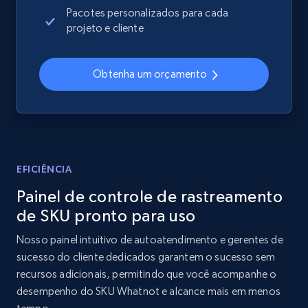
Sku, Product id, Product name, Manufacturer,
Pacotes personalizados para cada
and more.
projeto e cliente
2.1K+
355+
Comece agora
Obtenha um orçamento
Home Depot US - Discover products by
specified UPC
URL, Domain, Country code, Model number,
EFICIÊNCIA
Sku, Product id, Product name, Manufacturer,
Painel de controle de rastreamento
and more.
de SKU pronto para uso
2.1K+
355+
Comece agora
Nosso painel intuitivo de autoatendimento e gerentes de
sucesso do cliente dedicados garantem o sucesso sem
recursos adicionais, permitindo que você acompanhe o
desempenho do SKU Whatnot e alcance mais em menos
Home Depot US - Discovery products by