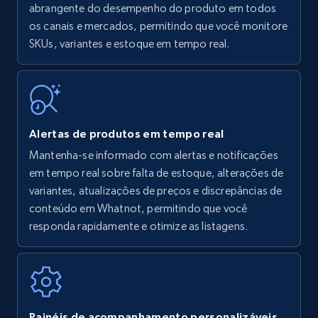
Amazon products - find products by using
abrangente do desempenho do produto em todos
upc numbers
os canais e mercados, permitindo que você monitore
SKUs, variantes e estoque em tempo real.
Title, Seller name, Brand, Description, Initial
price, Currency, Availability, Reviews count, and
more.
35.2K+
5.7K+
Comece agora
Alertas de produtos em tempo real
Mantenha-se informado com alertas e notificações
em tempo real sobre falta de estoque, alterações de
Amazon Reviews
variantes, atualizações de preços e discrepâncias de
URL, Product name, Product rating, Product
conteúdo em Whatnot, permitindo que você
rating object, Product rating max, Rating,
responda rapidamente e otimize as listagens.
Author name, Asin, and more.
7.4K+
870+
Comece agora
Painéis de acompanhamento personalizáveis