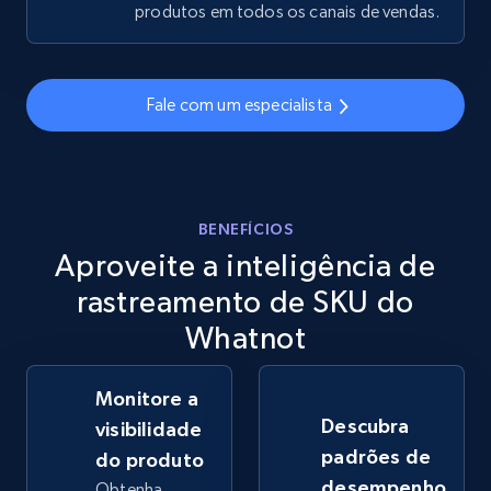
produtos em todos os canais de vendas.
eBay - Gather data on products using
specified keywords
Fale com um especialista
URL, Product id, Title, Seller name, Seller rating,
Seller reviews, Breadcrumbs, Root category, and
more.
BENEFÍCIOS
2.5K+
359+
Comece agora
Aproveite a inteligência de
rastreamento de SKU do
Whatnot
eBay - Collect products from shops on eBay
URL, Product id, Title, Seller name, Seller rating,
Monitore a
Seller reviews, Breadcrumbs, Root category, and
more.
Descubra
visibilidade
padrões de
do produto
2.5K+
359+
Comece agora
desempenho
Obtenha