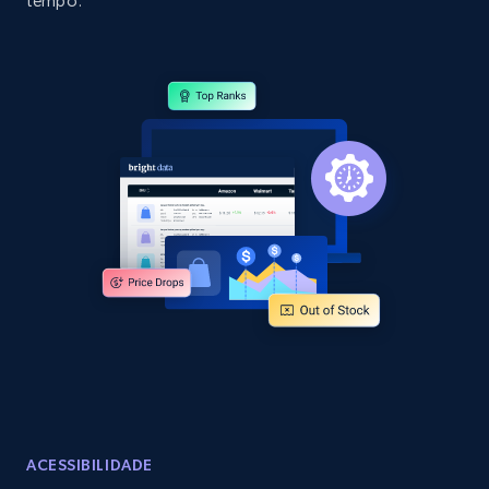
tempo.
specific category URL
URL, Domain, Country code, Model number,
Sku, Product id, Product name, Manufacturer,
and more.
2.1K+
355+
Comece agora
Amazon products global dataset
Title, Seller name, Brand, Description, Initial
price, Currency, Availability, Reviews count, and
more.
2.1K+
375+
Comece agora
ACESSIBILIDADE