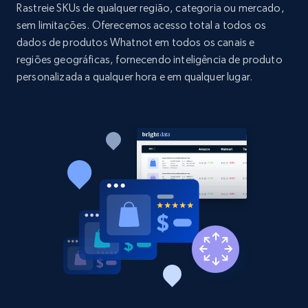
price, and more.
Rastreie SKUs de qualquer região, categoria ou mercado,
sem limitações. Oferecemos acesso total a todos os
dados de produtos Whatnot em todos os canais e
1.9K+
322+
Comece agora
regiões geográficas, fornecendo inteligência de produto
personalizada a qualquer hora e em qualquer lugar.
Etsy - Collect data on products using
specified keywords
URL, Product id, Listing inventory id, Title, Rating,
Reviews count shop, Reviews count item, Initial
price, and more.
1.9K+
322+
Comece agora
Etsy - Collects data from shop's URL
URL, Product id, Listing inventory id, Title, Rating,