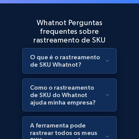
Best Buy products
URL, Product id, Title, Images, Final price,
Whatnot Perguntas
Currency, Discount, Initial price, and more.
frequentes sobre
rastreamento de SKU
1.1K+
149+
Comece agora
O que é o rastreamento
de SKU Whatnot?
Best Buy products - Collect data on
products using specified keywords
URL, Product id, Title, Images, Final price,
Como o rastreamento
Currency, Discount, Initial price, and more.
de SKU do Whatnot
ajuda minha empresa?
1.1K+
149+
Comece agora
A ferramenta pode
rastrear todos os meus