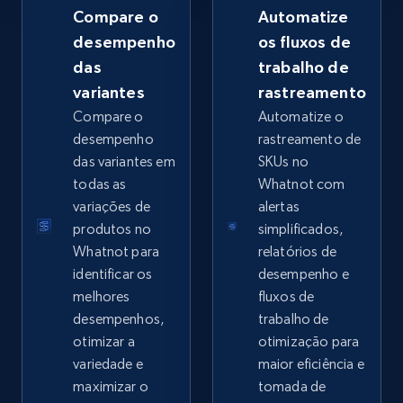
Compare o
Automatize
desempenho
os fluxos de
das
trabalho de
Google Shopping - collects products from
variantes
rastreamento
web using keywords
Compare o
Automatize o
URL, Product id, Title, Product description,
desempenho
rastreamento de
Rating, Reviews count, Images, Variations, and
das variantes em
SKUs no
more.
todas as
Whatnot com
variações de
alertas
2.4K+
199+
Comece agora
produtos no
simplificados,
Whatnot para
relatórios de
identificar os
desempenho e
melhores
fluxos de
Home Depot US
desempenhos,
trabalho de
URL, Domain, Country code, Model number,
otimizar a
otimização para
Sku, Product id, Product name, Manufacturer,
variedade e
maior eficiência e
and more.
maximizar o
tomada de