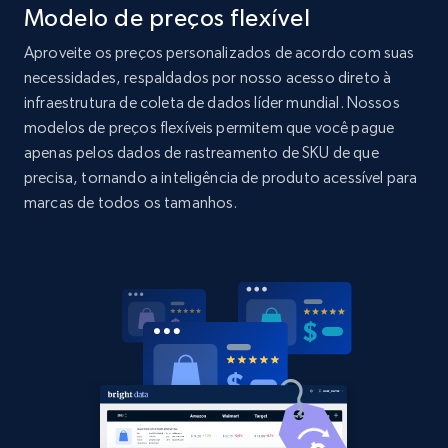
Modelo de preços flexível
Amazon products global dataset - Collects
products by specific category URL
Aproveite os preços personalizados de acordo com suas
Title, Seller name, Brand, Description, Initial
necessidades, respaldados por nosso acesso direto à
price, Currency, Availability, Reviews count, and
infraestrutura de coleta de dados líder mundial. Nossos
more.
modelos de preços flexíveis permitem que você pague
apenas pelos dados de rastreamento de SKU de que
2.1K+
375+
Comece agora
precisa, tornando a inteligência de produto acessível para
marcas de todos os tamanhos.
Amazon products global dataset -
Collecting products by keyword search
Title, Seller name, Brand, Description, Initial
price, Currency, Availability, Reviews count, and
more.
2.1K+
375+
Comece agora