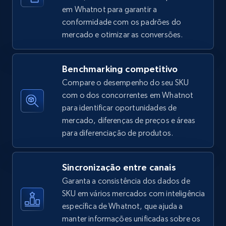
em Whatnot para garantir a
conformidade com os padrões do
mercado e otimizar as conversões.
Amazon sellers info
Seller id, URL, Seller name, Description, Detailed
info, Stars, Feedbacks, Return policy, and more.
Benchmarking competitivo
Compare o desempenho do seu SKU
2.5K+
378+
Comece agora
com o dos concorrentes em Whatnot
para identificar oportunidades de
mercado, diferenças de preços e áreas
para diferenciação de produtos.
eBay
URL, Product id, Title, Seller name, Seller rating,
Sincronização entre canais
Seller reviews, Breadcrumbs, Root category, and
more.
Garanta a consistência dos dados de
SKU em vários mercados com inteligência
específica de Whatnot, que ajuda a
2.5K+
359+
Comece agora
manter informações unificadas sobre os