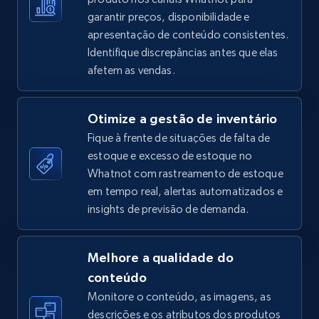
garantir preços, disponibilidade e
apresentação de conteúdo consistentes.
Identifique discrepâncias antes que elas
TikTok Shop - Collect TikTok shop products
afetem as vendas.
by keywords search
URL, Title, Available, Description, Currency, Initial
Otimize a gestão de inventário
price, Final price, Discount percent, and more.
Fique à frente de situações de falta de
estoque e excesso de estoque no
5.4K+
668+
Comece agora
Whatnot com rastreamento de estoque
em tempo real, alertas automatizados e
insights de previsão de demanda.
TikTok Shop - discover records by shop url
URL, Title, Available, Description, Currency, Initial
Melhore a qualidade do
price, Final price, Discount percent, and more.
conteúdo
Monitore o conteúdo, as imagens, as
5.4K+
668+
Comece agora
descrições e os atributos dos produtos