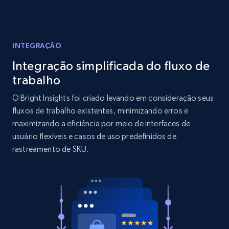
Reviews count shop, Reviews count item, Initial
price, and more.
INTEGRAÇÃO
1.9K+
322+
Comece agora
Integração simplificada do fluxo de
trabalho
O Bright Insights foi criado levando em consideração seus
Amazon products search
fluxos de trabalho existentes, minimizando erros e
Asin, URL, Name, Sponsored, Initial price, Final
maximizando a eficiência por meio de interfaces de
price, Currency, Sold, and more.
usuário flexíveis e casos de uso predefinidos de
rastreamento de SKU.
1.6K+
181+
Comece agora
Target
URL, Product id, Title, Product description,