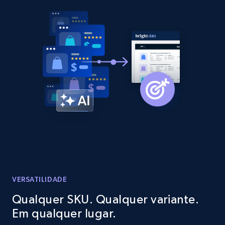
2.1K+
375+
Comece agora
Amazon products global dataset - Collect
products from Brands URLs
Title, Seller name, Brand, Description, Initial
price, Currency, Availability, Reviews count, and
more.
2.1K+
375+
Comece agora
VERSATILIDADE
Etsy
Qualquer SKU. Qualquer variante.
URL, Product id, Listing inventory id, Title, Rating,
Em qualquer lugar.
Reviews count shop, Reviews count item, Initial