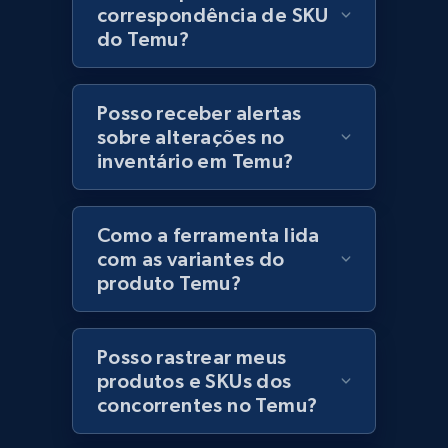
price, Currency, Stock, and more.
correspondência de SKU
do Temu?
991+
165+
Comece agora
Posso receber alertas
sobre alterações no
Lazada - Products - Discover products by
inventário em Temu?
keyword
URL, Title, Rating, Reviews, Initial price, Final
Como a ferramenta lida
price, Currency, Stock, and more.
com as variantes do
produto Temu?
991+
165+
Comece agora
Posso rastrear meus
produtos e SKUs dos
Lazada - Products - Discover products by
concorrentes no Temu?
category URL or brand URL
URL, Title, Rating, Reviews, Initial price, Final