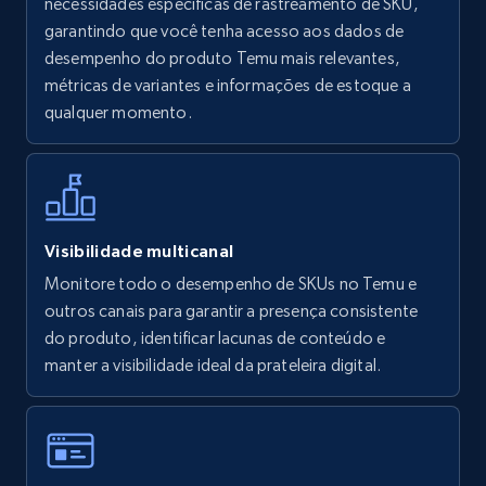
necessidades específicas de rastreamento de SKU,
URL, Final price, Sku, Currency, Gtin,
garantindo que você tenha acesso aos dados de
Specifications, Image urls, Top reviews, and
desempenho do produto Temu mais relevantes,
more.
métricas de variantes e informações de estoque a
qualquer momento.
5.6K+
876+
Comece agora
Walmart - products - Find new products by
Visibilidade multicanal
using specific category URL
Monitore todo o desempenho de SKUs no Temu e
URL, Final price, Sku, Currency, Gtin,
outros canais para garantir a presença consistente
Specifications, Image urls, Top reviews, and
do produto, identificar lacunas de conteúdo e
more.
manter a visibilidade ideal da prateleira digital.
5.6K+
876+
Comece agora