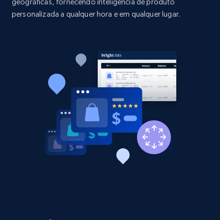
geográficas, fornecendo inteligência de produto
1.9K+
323+
Comece agora
personalizada a qualquer hora e em qualquer lugar.
Etsy - Collect data on products using
specified keywords
URL, Product id, Listing inventory id, Title, Rating,
Reviews count shop, Reviews count item, Initial
price, and more.
1.9K+
323+
Comece agora
Etsy - Collects data from shop's URL
URL, Product id, Listing inventory id, Title, Rating,
Reviews count shop, Reviews count item, Initial
price, and more.