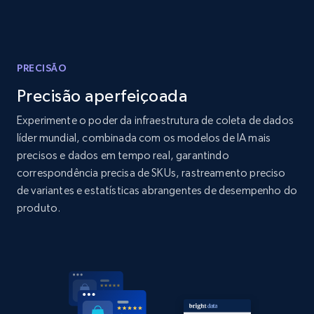
Amazon products global dataset - Collects
products by best sellers category URL
Title, Seller name, Brand, Description, Initial
PRECISÃO
price, Currency, Availability, Reviews count, and
more.
Precisão aperfeiçoada
Experimente o poder da infraestrutura de coleta de dados
2.1K+
375+
Comece agora
líder mundial, combinada com os modelos de IA mais
precisos e dados em tempo real, garantindo
correspondência precisa de SKUs, rastreamento preciso
de variantes e estatísticas abrangentes de desempenho do
Amazon products global dataset - Collect
produto.
Amazon products by seller URL
Title, Seller name, Brand, Description, Initial
price, Currency, Availability, Reviews count, and
more.
2.1K+
375+
Comece agora