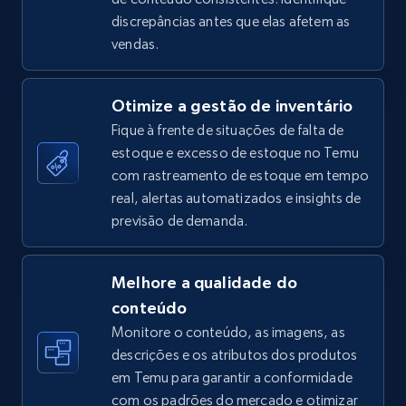
discrepâncias antes que elas afetem as
TikTok Shop - Collect TikTok shop products
vendas.
by keywords search
URL, Title, Available, Description, Currency, Initial
Otimize a gestão de inventário
price, Final price, Discount percent, and more.
Fique à frente de situações de falta de
estoque e excesso de estoque no Temu
5.4K+
668+
Comece agora
com rastreamento de estoque em tempo
real, alertas automatizados e insights de
previsão de demanda.
TikTok Shop - discover records by shop url
URL, Title, Available, Description, Currency, Initial
Melhore a qualidade do
price, Final price, Discount percent, and more.
conteúdo
Monitore o conteúdo, as imagens, as
5.4K+
668+
Comece agora
descrições e os atributos dos produtos
em Temu para garantir a conformidade
com os padrões do mercado e otimizar