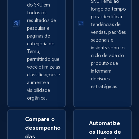
SKU Temu ao
do SKU em
longo do tempo
eBay - Collect records by category
todos os
para identificar
resultados de
URL, Product id, Title, Seller name, Seller rating,
tendências de
pesquisa e
Seller reviews, Breadcrumbs, Root category, and
vendas, padrões
more.
páginas de
sazonais e
categoria do
insights sobre o
Temu,
2.5K+
359+
Comece agora
ciclo de vida do
permitindo que
produto que
você otimize as
informam
classificações e
decisões
aumente a
Google Shopping
estratégicas.
visibilidade
URL, Product id, Title, Product description,
orgânica.
Rating, Reviews count, Images, Variations, and
more.
Compare o
Automatize
2.4K+
200+
Comece agora
desempenho
os fluxos de
das