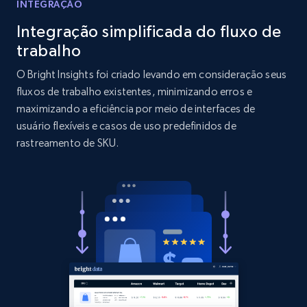
INTEGRAÇÃO
Integração simplificada do fluxo de
1.9K+
323+
Comece agora
trabalho
O Bright Insights foi criado levando em consideração seus
fluxos de trabalho existentes, minimizando erros e
Amazon products search
maximizando a eficiência por meio de interfaces de
Asin, URL, Name, Sponsored, Initial price, Final
usuário flexíveis e casos de uso predefinidos de
price, Currency, Sold, and more.
rastreamento de SKU.
1.6K+
181+
Comece agora
Target
URL, Product id, Title, Product description,
Rating, Reviews count, Initial price, Discount,
and more.