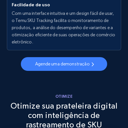
Facilidade de uso
Walmart - products - Collects products by
specific keywords
Com uma interface intuitiva e um design fácil de usar,
o Temu SKU Tracking facilita o monitoramento de
URL, Final price, Sku, Currency, Gtin,
produtos, a análise do desempenho de variantes e a
Specifications, Image urls, Top reviews, and
more.
otimização eficiente de suas operações de comércio
eletrônico.
5.6K+
876+
Comece agora
Agende uma demonstração
Walmart - products - Discover products by
using sku numbers
URL, Final price, Sku, Currency, Gtin,
OTIMIZE
Specifications, Image urls, Top reviews, and
Otimize sua prateleira digital
more.
com inteligência de
5.6K+
876+
Comece agora
rastreamento de SKU