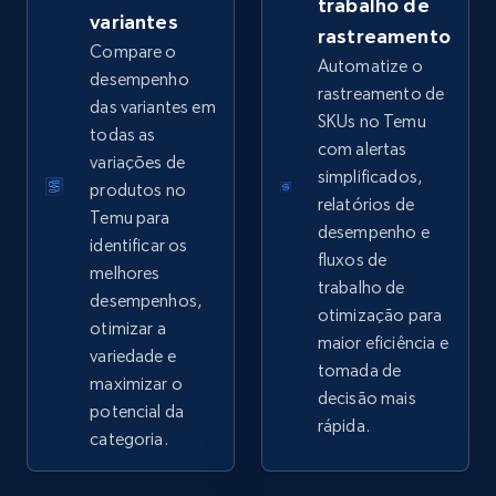
trabalho de
variantes
rastreamento
Google Shopping - collects products from
Compare o
Automatize o
web using keywords
desempenho
rastreamento de
das variantes em
URL, Product id, Title, Product description,
SKUs no Temu
todas as
Rating, Reviews count, Images, Variations, and
com alertas
more.
variações de
simplificados,
produtos no
relatórios de
Temu para
2.4K+
200+
Comece agora
desempenho e
identificar os
fluxos de
melhores
trabalho de
desempenhos,
otimização para
otimizar a
Home Depot US
maior eficiência e
variedade e
URL, Domain, Country code, Model number,
tomada de
maximizar o
Sku, Product id, Product name, Manufacturer,
decisão mais
potencial da
and more.
rápida.
categoria.
2.1K+
355+
Comece agora