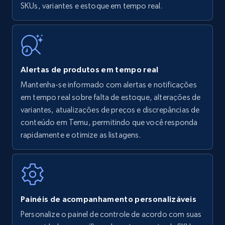
SKUs, variantes e estoque em tempo real.
Title, Seller name, Brand, Description, Initial
price, Currency, Availability, Reviews count, and
more.
35.3K+
5.7K+
Comece agora
Alertas de produtos em tempo real
Mantenha-se informado com alertas e notificações
em tempo real sobre falta de estoque, alterações de
Amazon Reviews
variantes, atualizações de preços e discrepâncias de
URL, Product name, Product rating, Product
conteúdo em Temu, permitindo que você responda
rating object, Product rating max, Rating,
rapidamente e otimize as listagens.
Author name, Asin, and more.
7.4K+
871+
Comece agora
Painéis de acompanhamento personalizáveis
Personalize o painel de controle de acordo com suas
Walmart - products