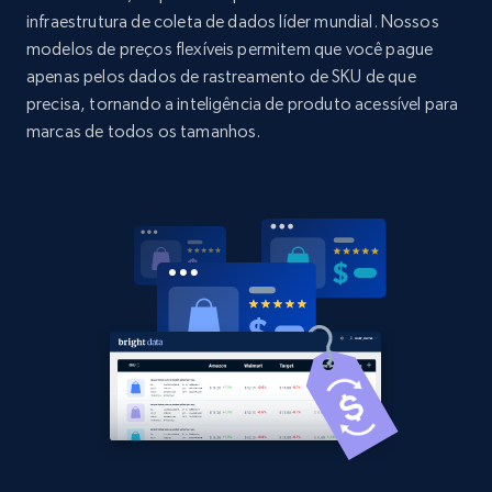
infraestrutura de coleta de dados líder mundial. Nossos
Title, Seller name, Brand, Description, Initial
modelos de preços flexíveis permitem que você pague
price, Currency, Availability, Reviews count, and
more.
apenas pelos dados de rastreamento de SKU de que
precisa, tornando a inteligência de produto acessível para
marcas de todos os tamanhos.
2.1K+
375+
Comece agora
Amazon products global dataset -
Collecting products by keyword search
Title, Seller name, Brand, Description, Initial
price, Currency, Availability, Reviews count, and
more.
2.1K+
375+
Comece agora