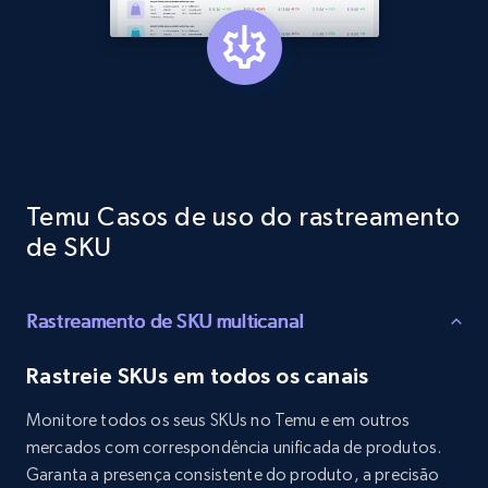
1.3K+
175+
Comece agora
Target - Gather data on products using
specified keywords
URL, Product id, Title, Product description,
Temu Casos de uso do rastreamento
Rating, Reviews count, Initial price, Discount,
de SKU
and more.
1.3K+
175+
Comece agora
Rastreamento de SKU multicanal
Rastreie SKUs em todos os canais
Target - Discover products by category url
Monitore todos os seus SKUs no Temu e em outros
URL, Product id, Title, Product description,
mercados com correspondência unificada de produtos.
Rating, Reviews count, Initial price, Discount,
Garanta a presença consistente do produto, a precisão