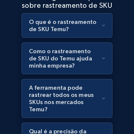
sobre rastreamento de SKU
Currency, Discount, Initial price, and more.
O que é o rastreamento
1.1K+
149+
Comece agora
de SKU Temu?
Como o rastreamento
Best Buy products - Collect data on
de SKU do Temu ajuda
products using specified keywords
minha empresa?
URL, Product id, Title, Images, Final price,
Currency, Discount, Initial price, and more.
A ferramenta pode
1.1K+
149+
Comece agora
rastrear todos os meus
SKUs nos mercados
Temu?
Lazada - Products
URL, Title, Rating, Reviews, Initial price, Final
Qual é a precisão da