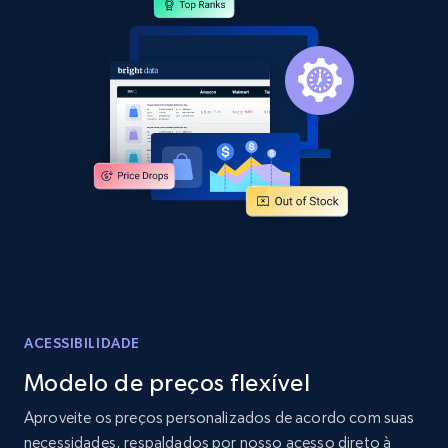
Sku, Product id, Product name, Manufacturer,
and more.
2.1K+
355+
Comece agora
Amazon products global dataset
Title, Seller name, Brand, Description, Initial
price, Currency, Availability, Reviews count, and
more.
2.1K+
375+
Comece agora
ACESSIBILIDADE
Modelo de preços flexível
Amazon products global dataset - Collects
Aproveite os preços personalizados de acordo com suas
products by specific category URL
necessidades, respaldados por nosso acesso direto à