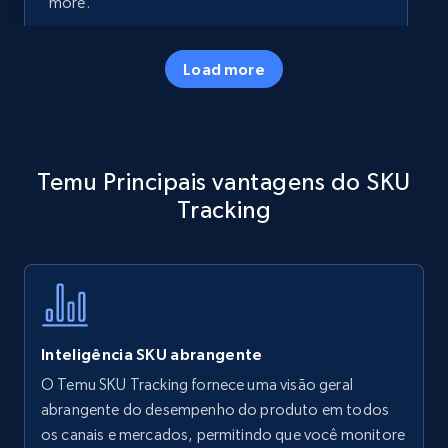
more.
35.3K+
5.7K+
Comece agora
Load more
Amazon products - Collects products by
Temu Principais vantagens do SKU
specific keywords
Tracking
Title, Seller name, Brand, Description, Initial
price, Currency, Availability, Reviews count, and
more.
35.3K+
5.7K+
Comece agora
Inteligência SKU abrangente
O Temu SKU Tracking fornece uma visão geral
Amazon products - find products by using
abrangente do desempenho do produto em todos
upc numbers
os canais e mercados, permitindo que você monitore