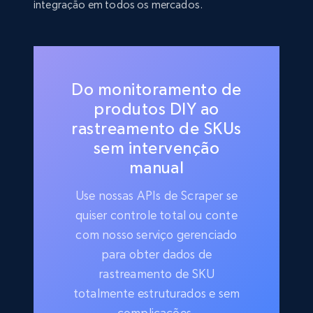
integração em todos os mercados.
Do monitoramento de
produtos DIY ao
rastreamento de SKUs
sem intervenção
manual
Use nossas APIs de Scraper se
quiser controle total ou conte
com nosso serviço gerenciado
para obter dados de
rastreamento de SKU
totalmente estruturados e sem
complicações.