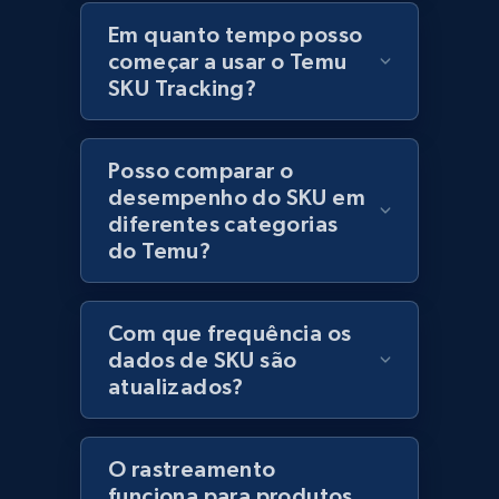
price, Currency, Stock, and more.
Em quanto tempo posso
começar a usar o Temu
991+
165+
Comece agora
SKU Tracking?
Posso comparar o
Lazada - Products - Discover products by
desempenho do SKU em
seller URL
diferentes categorias
do Temu?
URL, Title, Rating, Reviews, Initial price, Final
price, Currency, Stock, and more.
Com que frequência os
991+
165+
Comece agora
dados de SKU são
atualizados?
Lazada - Products - Discover products by
O rastreamento
brand URL
funciona para produtos