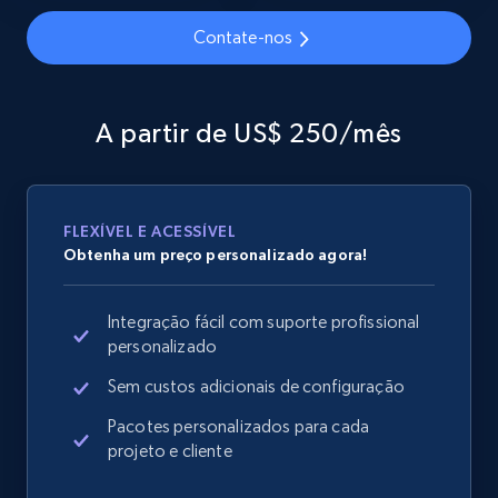
Contate-nos
Home Depot US - Gather data on products
using specified keywords
A partir de US$ 250/mês
URL, Domain, Country code, Model number,
Sku, Product id, Product name, Manufacturer,
and more.
FLEXÍVEL E ACESSÍVEL
Obtenha um preço personalizado agora!
2.1K+
355+
Comece agora
Integração fácil com suporte profissional
personalizado
Home Depot US - Discover products by
Sem custos adicionais de configuração
specified URL
Pacotes personalizados para cada
URL, Domain, Country code, Model number,
projeto e cliente
Sku, Product id, Product name, Manufacturer,
and more.