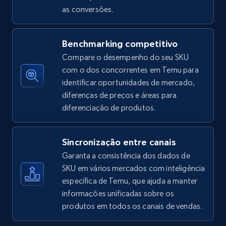
as conversões.
Amazon sellers info
Seller id, URL, Seller name, Description, Detailed
info, Stars, Feedbacks, Return policy, and more.
Benchmarking competitivo
Compare o desempenho do seu SKU
2.5K+
378+
Comece agora
com o dos concorrentes em Temu para
identificar oportunidades de mercado,
diferenças de preços e áreas para
diferenciação de produtos.
eBay
URL, Product id, Title, Seller name, Seller rating,
Sincronização entre canais
Seller reviews, Breadcrumbs, Root category, and
more.
Garanta a consistência dos dados de
SKU em vários mercados com inteligência
específica de Temu, que ajuda a manter
2.5K+
359+
Comece agora
informações unificadas sobre os
produtos em todos os canais de vendas.