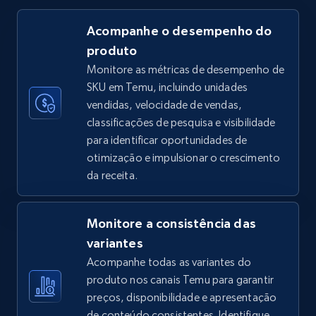
Acompanhe o desempenho do
produto
TikTok Shop
Monitore as métricas de desempenho de
URL, Title, Available, Description, Currency, Initial
SKU em Temu, incluindo unidades
price, Final price, Discount percent, and more.
vendidas, velocidade de vendas,
classificações de pesquisa e visibilidade
5.4K+
668+
Comece agora
para identificar oportunidades de
otimização e impulsionar o crescimento
da receita.
TikTok Shop - category
URL, Title, Available, Description, Currency, Initial
Monitore a consistência das
price, Final price, Discount percent, and more.
variantes
Acompanhe todas as variantes do
5.4K+
668+
Comece agora
produto nos canais Temu para garantir
preços, disponibilidade e apresentação
de conteúdo consistentes. Identifique