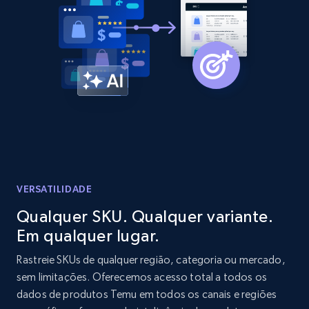
Amazon products global dataset - Collect
products from Brands URLs
Title, Seller name, Brand, Description, Initial
price, Currency, Availability, Reviews count, and
more.
2.1K+
375+
Comece agora
VERSATILIDADE
Qualquer SKU. Qualquer variante.
Etsy
Em qualquer lugar.
URL, Product id, Listing inventory id, Title, Rating,
Rastreie SKUs de qualquer região, categoria ou mercado,
Reviews count shop, Reviews count item, Initial
sem limitações. Oferecemos acesso total a todos os
price, and more.
dados de produtos Temu em todos os canais e regiões