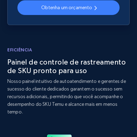
Obtenha um orçamento
2.1K+
355+
Comece agora
Home Depot US - Discover products by
specified UPC
EFICIÊNCIA
URL, Domain, Country code, Model number,
Painel de controle de rastreamento
Sku, Product id, Product name, Manufacturer,
de SKU pronto para uso
and more.
Nosso painel intuitivo de autoatendimento e gerentes de
2.1K+
355+
Comece agora
sucesso do cliente dedicados garantem o sucesso sem
recursos adicionais, permitindo que você acompanhe o
desempenho do SKU Temu e alcance mais em menos
tempo.
Home Depot US - Discovery products by
specific category URL
URL, Domain, Country code, Model number,