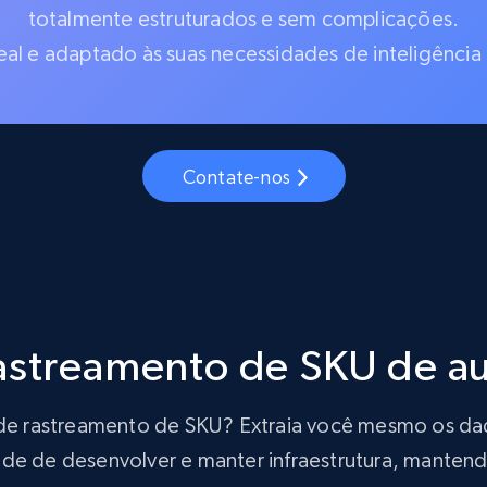
totalmente estruturados e sem complicações.
al e adaptado às suas necessidades de inteligência
Contate-nos
rastreamento de SKU de 
ão de rastreamento de SKU? Extraia você mesmo os d
de de desenvolver e manter infraestrutura, mantendo 