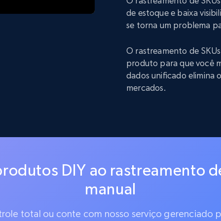
O rastreamento de SKUs 
de estoque e baixa visibi
se torna um problema pa
O rastreamento de SKUs
produto para que você m
dados unificado elimina
mercados.
rodutos DIY ao rastreamento d
manual
ntrole total ou conte com nosso serviço gerenciado