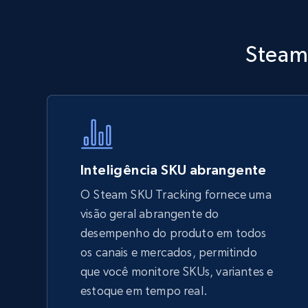
Walmart - products - Discover
Steam 
products by using sku numbers
URL, Final price, Sku, Currency, Gtin,
Specifications, Image urls, Top reviews, and
more.
5.6K+
875+
Comece agora
Inteligência SKU abrangente
O Steam SKU Tracking fornece uma
visão geral abrangente do
TikTok Shop - Collect TikTok shop
desempenho do produto em todos
products by keywords search
os canais e mercados, permitindo
URL, Title, Available, Description, Currency, Initial
que você monitore SKUs, variantes e
price, Final price, Discount percent, and more.
estoque em tempo real.