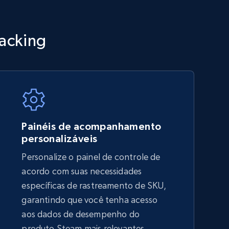
TikTok Shop - category
racking
URL, Title, Available, Description, Currency, Initial
price, Final price, Discount percent, and more.
5.4K+
668+
Comece agora
Painéis de acompanhamento
personalizáveis
Personalize o painel de controle de
Amazon sellers info
acordo com suas necessidades
Seller id, URL, Seller name, Description, Detailed
específicas de rastreamento de SKU,
info, Stars, Feedbacks, Return policy, and more.
garantindo que você tenha acesso
aos dados de desempenho do
produto Steam mais relevantes,