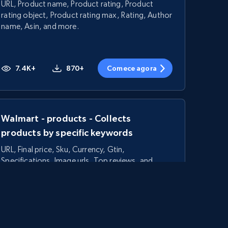
URL, Product name, Product rating, Product
rating object, Product rating max, Rating, Author
name, Asin, and more.
7.4K+
870+
Comece agora
Walmart - products - Collects
products by specific keywords
URL, Final price, Sku, Currency, Gtin,
Specifications, Image urls, Top reviews, and
more.
5.6K+
875+
Comece agora