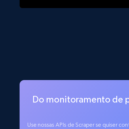
Do monitoramento de p
Use nossas APIs de Scraper se quiser co