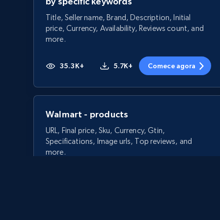
by specific keywords
Title, Seller name, Brand, Description, Initial
price, Currency, Availability, Reviews count, and
more.
35.3K+
5.7K+
Comece agora
Walmart - products
URL, Final price, Sku, Currency, Gtin,
Specifications, Image urls, Top reviews, and
more.
5.6K+
875+
Comece agora