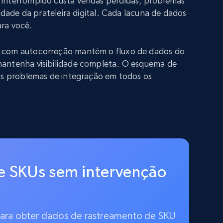
interrompido custa vendas perdidas, problemas
lidade da prateleira digital. Cada lacuna de dados
ra você.
 com autocorreção mantém o fluxo de dados do
antenha visibilidade completa. O esquema de
 os problemas de integração em todos os
e SKUs sem intervenção
 para obter dados de rastreamento de SKU