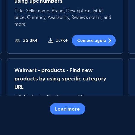
using upc numbers
Title, Seller name, Brand, Description, Initial
price, Currency, Availability, Reviews count, and
more.
35.3K+
5.7K+
Comece agora
Walmart - products - Find new
products by using specific category
URL
URL, Final price, Sku, Currency, Gtin,
Specifications, Image urls, Top reviews, and
Load more
more.
5.6K+
875+
Comece agora