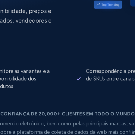
rtir de
Começa a partir de
collected
B
$0.9/IP
datacenter
onibilidade, preços e
rtir de
ados, vendedores e
Proxies ISP
eer
Mais de 700.000 proxies residenciais
estáticos totalmente compatíveis
de
itore as variantes e a
Correspondência pre
ponibilidade dos
de SKUs entre canais
dutos
CONFIANÇA DE 20,000+ CLIENTES EM TODO O MUNDO
mércio eletrônico, bem como pelas principais marcas, vare
obre a plataforma de coleta de dados da web mais confi