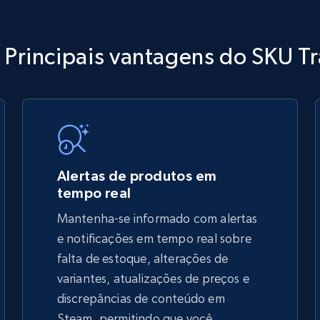
TikTok Shop
Principais vantagens do SKU T
URL, Title, Available, Description, Currency, Initial
price, Final price, Discount percent, and more.
5.4K+
668+
Comece agora
Alertas de produtos em
tempo real
Mantenha-se informado com alertas
TikTok Shop - discover records by shop
e notificações em tempo real sobre
url
falta de estoque, alterações de
variantes, atualizações de preços e
URL, Title, Available, Description, Currency, Initial
price, Final price, Discount percent, and more.
discrepâncias de conteúdo em
Steam, permitindo que você