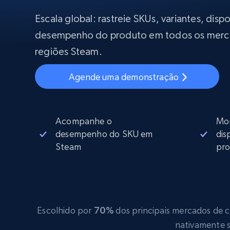
Começa a pa
$5
$2.5/G
50% OFF
Escala global: rastreie SKUs, variantes, disp
Começa a pa
Proxies ISP
desempenho do produto em todos os merc
INFRAESTRUTURA PROXY
$1.3/IP
regiões Steam.
Proxies residenciais
50% OFF
400M+ IPs globais de dispositivos p
Agende uma demonstração
reais
Proxies de datacenter
Proxies confiáveis e de alta velocida
para extração eficiente de dados
Acompanhe o
Mon
desempenho do SKU em
dis
Steam
pro
Escolhido por
70%
dos principais mercados de co
nativamente s