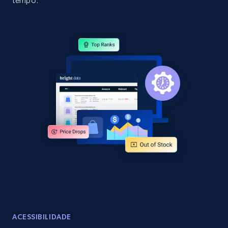
tempo.
specific category URL
URL, Domain, Country code, Model number,
Sku, Product id, Product name, Manufacturer,
and more.
2.1K+
355+
Comece agora
Amazon products global dataset
Title, Seller name, Brand, Description, Initial
price, Currency, Availability, Reviews count, and
more.
2.1K+
375+
Comece agora
ACESSIBILIDADE