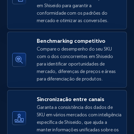
em Shiseido para garantir a
conformidade com os padrões do
mercado e otimizar as conversões.
Amazon sellers info
Seller id, URL, Seller name, Description, Detailed
info, Stars, Feedbacks, Return policy, and more.
Benchmarking competitivo
Compare o desempenho do seu SKU
2.5K+
378+
Comece agora
com o dos concorrentes em Shiseido
para identificar oportunidades de
mercado, diferenças de preços e áreas
para diferenciação de produtos.
eBay
URL, Product id, Title, Seller name, Seller rating,
Sincronização entre canais
Seller reviews, Breadcrumbs, Root category, and
more.
Garanta a consistência dos dados de
SKU em vários mercados com inteligência
específica de Shiseido, que ajuda a
2.5K+
359+
Comece agora
manter informações unificadas sobre os