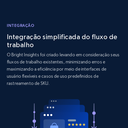
Reviews count shop, Reviews count item, Initial
price, and more.
INTEGRAÇÃO
1.9K+
323+
Comece agora
Integração simplificada do fluxo de
trabalho
O Bright Insights foi criado levando em consideração seus
Amazon products search
fluxos de trabalho existentes, minimizando erros e
Asin, URL, Name, Sponsored, Initial price, Final
maximizando a eficiência por meio de interfaces de
price, Currency, Sold, and more.
usuário flexíveis e casos de uso predefinidos de
rastreamento de SKU.
1.6K+
181+
Comece agora
Target
URL, Product id, Title, Product description,