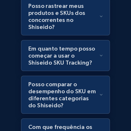
category URL or brand URL
Posso rastrear meus
produtos e SKUs dos
URL, Title, Rating, Reviews, Initial price, Final
concorrentes no
price, Currency, Stock, and more.
Shiseido?
991+
165+
Comece agora
Em quanto tempo posso
começar a usar o
Shiseido SKU Tracking?
Lazada - Products - Discover products by
seller URL
URL, Title, Rating, Reviews, Initial price, Final
Posso comparar o
price, Currency, Stock, and more.
desempenho do SKU em
diferentes categorias
991+
165+
Comece agora
do Shiseido?
Com que frequência os