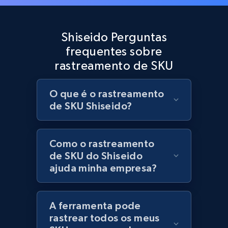
Best Buy products
URL, Product id, Title, Images, Final price,
Shiseido Perguntas
Currency, Discount, Initial price, and more.
frequentes sobre
rastreamento de SKU
1.1K+
149+
Comece agora
O que é o rastreamento
de SKU Shiseido?
Best Buy products - Collect data on
products using specified keywords
URL, Product id, Title, Images, Final price,
Como o rastreamento
Currency, Discount, Initial price, and more.
de SKU do Shiseido
ajuda minha empresa?
1.1K+
149+
Comece agora
A ferramenta pode
rastrear todos os meus