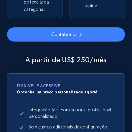
potencial da
rápida.
2.1K+
categoria.
355+
Comece agora
Contate-nos
Home Depot US - Gather data on products
using specified keywords
URL, Domain, Country code, Model number,
A partir de US$ 250/mês
Sku, Product id, Product name, Manufacturer,
and more.
2.1K+
355+
Comece agora
FLEXÍVEL E ACESSÍVEL
Obtenha um preço personalizado agora!
Integração fácil com suporte profissional
Home Depot US - Discover products by
personalizado
specified URL
Sem custos adicionais de configuração
URL, Domain, Country code, Model number,