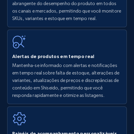
Amazon products - find products by using
abrangente do desempenho do produto em todos
upc numbers
os canais e mercados, permitindo que você monitore
SKUs, variantes e estoque em tempo real.
Title, Seller name, Brand, Description, Initial
price, Currency, Availability, Reviews count, and
more.
35.3K+
5.7K+
Comece agora
Alertas de produtos em tempo real
Mantenha-se informado com alertas e notificações
em tempo real sobre falta de estoque, alterações de
Amazon Reviews
variantes, atualizações de preços e discrepâncias de
URL, Product name, Product rating, Product
conteúdo em Shiseido, permitindo que você
rating object, Product rating max, Rating,
responda rapidamente e otimize as listagens.
Author name, Asin, and more.
7.4K+
872+
Comece agora
Painéis de acompanhamento personalizáveis