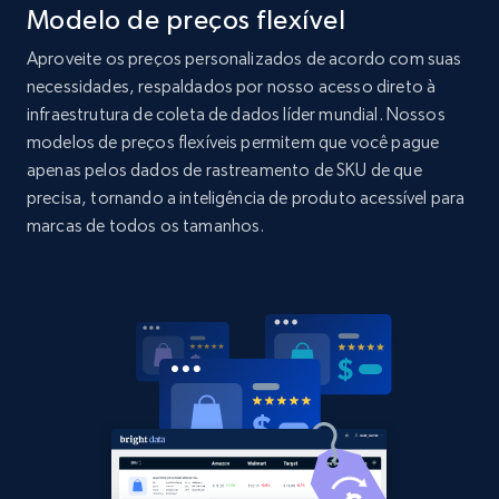
Modelo de preços flexível
Amazon products global dataset - Collects
products by specific category URL
Aproveite os preços personalizados de acordo com suas
Title, Seller name, Brand, Description, Initial
necessidades, respaldados por nosso acesso direto à
price, Currency, Availability, Reviews count, and
infraestrutura de coleta de dados líder mundial. Nossos
more.
modelos de preços flexíveis permitem que você pague
apenas pelos dados de rastreamento de SKU de que
2.1K+
375+
Comece agora
precisa, tornando a inteligência de produto acessível para
marcas de todos os tamanhos.
Amazon products global dataset -
Collecting products by keyword search
Title, Seller name, Brand, Description, Initial
price, Currency, Availability, Reviews count, and
more.
2.1K+
375+
Comece agora