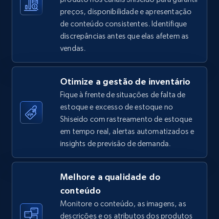
preços, disponibilidade e apresentação
de conteúdo consistentes. Identifique
discrepâncias antes que elas afetem as
TikTok Shop - Collect TikTok shop products
vendas.
by keywords search
URL, Title, Available, Description, Currency, Initial
Otimize a gestão de inventário
price, Final price, Discount percent, and more.
Fique à frente de situações de falta de
estoque e excesso de estoque no
5.4K+
668+
Comece agora
Shiseido com rastreamento de estoque
em tempo real, alertas automatizados e
insights de previsão de demanda.
TikTok Shop - discover records by shop url
URL, Title, Available, Description, Currency, Initial
Melhore a qualidade do
price, Final price, Discount percent, and more.
conteúdo
Monitore o conteúdo, as imagens, as
5.4K+
668+
Comece agora
descrições e os atributos dos produtos