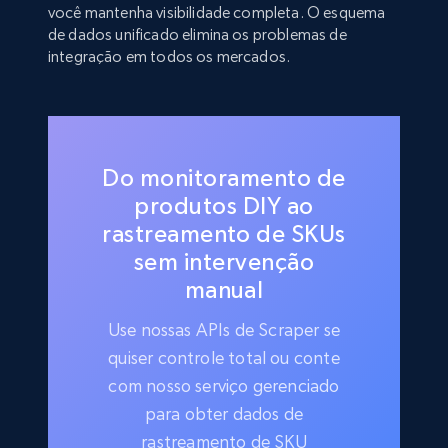
você mantenha visibilidade completa. O esquema
de dados unificado elimina os problemas de
integração em todos os mercados.
Do monitoramento de
produtos DIY ao
rastreamento de SKUs
sem intervenção
manual
Use nossas APIs de Scraper se
quiser controle total ou conte
com nosso serviço gerenciado
para obter dados de
rastreamento de SKU