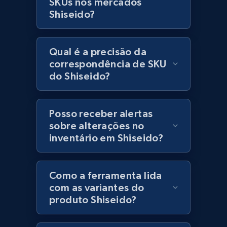
SKUs nos mercados
Lazada - Products
Shiseido?
URL, Title, Rating, Reviews, Initial price, Final
price, Currency, Stock, and more.
Qual é a precisão da
991+
165+
Comece agora
correspondência de SKU
do Shiseido?
Lazada - Products - Discover products by
Posso receber alertas
keyword
sobre alterações no
URL, Title, Rating, Reviews, Initial price, Final
inventário em Shiseido?
price, Currency, Stock, and more.
991+
165+
Comece agora
Como a ferramenta lida
com as variantes do
produto Shiseido?
Lazada - Products - Discover products by