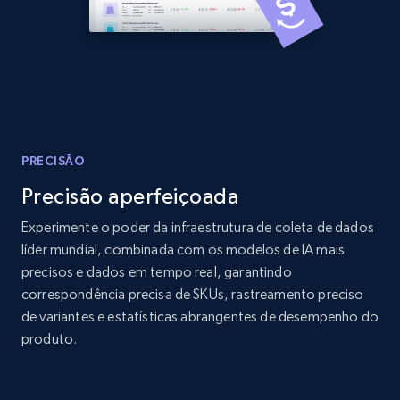
Amazon products global dataset - Collects
products by best sellers category URL
Title, Seller name, Brand, Description, Initial
price, Currency, Availability, Reviews count, and
more.
PRECISÃO
Precisão aperfeiçoada
2.1K+
375+
Comece agora
Experimente o poder da infraestrutura de coleta de dados
líder mundial, combinada com os modelos de IA mais
precisos e dados em tempo real, garantindo
Amazon products global dataset - Collect
correspondência precisa de SKUs, rastreamento preciso
Amazon products by seller URL
de variantes e estatísticas abrangentes de desempenho do
produto.
Title, Seller name, Brand, Description, Initial
price, Currency, Availability, Reviews count, and
more.