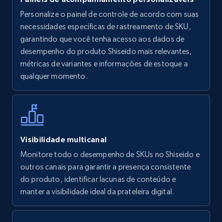
Personalize o painel de controle de acordo com suas
Walmart - products
necessidades específicas de rastreamento de SKU,
URL, Final price, Sku, Currency, Gtin,
garantindo que você tenha acesso aos dados de
Specifications, Image urls, Top reviews, and
desempenho do produto Shiseido mais relevantes,
more.
métricas de variantes e informações de estoque a
qualquer momento.
5.6K+
877+
Comece agora
Walmart - products - Find new products by
Visibilidade multicanal
using specific category URL
Monitore todo o desempenho de SKUs no Shiseido e
URL, Final price, Sku, Currency, Gtin,
outros canais para garantir a presença consistente
Specifications, Image urls, Top reviews, and
do produto, identificar lacunas de conteúdo e
more.
manter a visibilidade ideal da prateleira digital.
5.6K+
877+
Comece agora