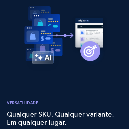
2.1K+
375+
Comece agora
Amazon products global dataset - Collect
products from Brands URLs
Title, Seller name, Brand, Description, Initial
price, Currency, Availability, Reviews count, and
more.
2.1K+
375+
Comece agora
VERSATILIDADE
Etsy
Qualquer SKU. Qualquer variante.
URL, Product id, Listing inventory id, Title, Rating,
Em qualquer lugar.
Reviews count shop, Reviews count item, Initial