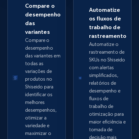
Compare o
Automatize
desempenho
os fluxos de
das
trabalho de
Google Shopping - collects products from
variantes
rastreamento
web using keywords
Compare o
Automatize o
URL, Product id, Title, Product description,
desempenho
rastreamento de
Rating, Reviews count, Images, Variations, and
das variantes em
SKUs no Shiseido
more.
todas as
com alertas
variações de
simplificados,
2.4K+
202+
Comece agora
produtos no
relatórios de
Shiseido para
desempenho e
identificar os
fluxos de
melhores
trabalho de
Home Depot US
desempenhos,
otimização para
URL, Domain, Country code, Model number,
otimizar a
maior eficiência e
Sku, Product id, Product name, Manufacturer,
variedade e
tomada de
and more.
maximizar o
decisão mais