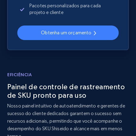
Sku, Product id, Product name, Manufacturer,
Pacotes personalizados para cada
and more.
projeto e cliente
2.1K+
355+
Comece agora
Obtenha um orçamento
Home Depot US - Discover products by
specified UPC
URL, Domain, Country code, Model number,
EFICIÊNCIA
Sku, Product id, Product name, Manufacturer,
Painel de controle de rastreamento
and more.
de SKU pronto para uso
2.1K+
355+
Comece agora
Nosso painel intuitivo de autoatendimento e gerentes de
sucesso do cliente dedicados garantem o sucesso sem
recursos adicionais, permitindo que você acompanhe o
desempenho do SKU Shiseido e alcance mais em menos
Home Depot US - Discovery products by