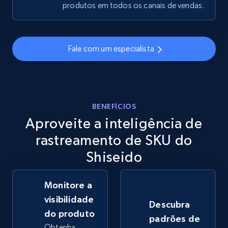
produtos em todos os canais de vendas.
eBay - Gather data on products using
specified keywords
Fale com um especialista
URL, Product id, Title, Seller name, Seller rating,
Seller reviews, Breadcrumbs, Root category, and
more.
BENEFÍCIOS
2.5K+
359+
Comece agora
Aproveite a inteligência de
rastreamento de SKU do
Shiseido
eBay - Collect products from shops on eBay
URL, Product id, Title, Seller name, Seller rating,
Monitore a
Seller reviews, Breadcrumbs, Root category, and
more.
visibilidade
Descubra
do produto
padrões de
2.5K+
359+
Comece agora
Obtenha