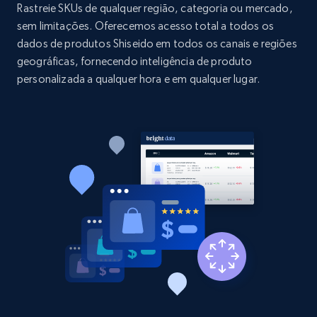
price, and more.
Rastreie SKUs de qualquer região, categoria ou mercado,
sem limitações. Oferecemos acesso total a todos os
dados de produtos Shiseido em todos os canais e regiões
1.9K+
323+
Comece agora
geográficas, fornecendo inteligência de produto
personalizada a qualquer hora e em qualquer lugar.
Etsy - Collect data on products using
specified keywords
URL, Product id, Listing inventory id, Title, Rating,
Reviews count shop, Reviews count item, Initial
price, and more.
1.9K+
323+
Comece agora
Etsy - Collects data from shop's URL
URL, Product id, Listing inventory id, Title, Rating,