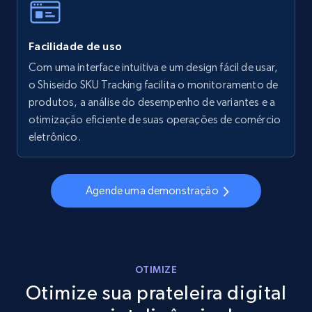
Facilidade de uso
Walmart - products - Collects products by
specific keywords
Com uma interface intuitiva e um design fácil de usar,
o Shiseido SKU Tracking facilita o monitoramento de
URL, Final price, Sku, Currency, Gtin,
produtos, a análise do desempenho de variantes e a
Specifications, Image urls, Top reviews, and
more.
otimização eficiente de suas operações de comércio
eletrônico.
5.6K+
877+
Comece agora
Agende uma demonstração
Walmart - products - Discover products by
using sku numbers
URL, Final price, Sku, Currency, Gtin,
OTIMIZE
Specifications, Image urls, Top reviews, and
Otimize sua prateleira digital
more.