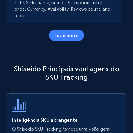
Title, Seller name, Brand, Description, Initial
price, Currency, Availability, Reviews count, and
more.
35.3K+
5.7K+
Comece agora
Load more
Amazon products - Collects products by
Shiseido Principais vantagens do
specific keywords
SKU Tracking
Title, Seller name, Brand, Description, Initial
price, Currency, Availability, Reviews count, and
more.
35.3K+
5.7K+
Comece agora
Inteligência SKU abrangente
O Shiseido SKU Tracking fornece uma visão geral