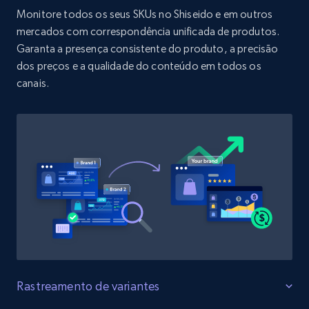
URL, Product id, Title, Product description,
Monitore todos os seus SKUs no Shiseido e em outros
Rating, Reviews count, Initial price, Discount,
mercados com correspondência unificada de produtos.
and more.
Garanta a presença consistente do produto, a precisão
dos preços e a qualidade do conteúdo em todos os
1.3K+
176+
Comece agora
canais.
Target - Discover products by specified
UPC
URL, Product id, Title, Product description,
Rating, Reviews count, Initial price, Discount,
and more.
1.3K+
176+
Comece agora
Rastreamento de variantes