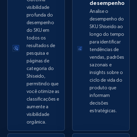
desempenho
visibilidade
Analise o
profunda do
desempenho do
desempenho
SKU Shiseido ao
eBay - Collect records by category
do SKU em
longo do tempo
URL, Product id, Title, Seller name, Seller rating,
todos os
para identificar
Seller reviews, Breadcrumbs, Root category, and
resultados de
tendências de
more.
pesquisa e
vendas, padrões
páginas de
sazonais e
2.5K+
359+
Comece agora
categoria do
insights sobre o
Shiseido,
ciclo de vida do
permitindo que
produto que
você otimize as
informam
Google Shopping
classificações e
decisões
URL, Product id, Title, Product description,
aumente a
estratégicas.
Rating, Reviews count, Images, Variations, and
visibilidade
more.
orgânica.
2.4K+
202+
Comece agora