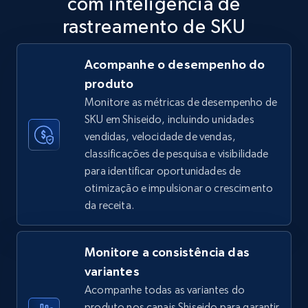
com inteligência de
5.6K+
877+
Comece agora
rastreamento de SKU
Acompanhe o desempenho do
produto
TikTok Shop
Monitore as métricas de desempenho de
URL, Title, Available, Description, Currency, Initial
SKU em Shiseido, incluindo unidades
price, Final price, Discount percent, and more.
vendidas, velocidade de vendas,
classificações de pesquisa e visibilidade
5.4K+
668+
Comece agora
para identificar oportunidades de
otimização e impulsionar o crescimento
da receita.
TikTok Shop - category
URL, Title, Available, Description, Currency, Initial
Monitore a consistência das
price, Final price, Discount percent, and more.
variantes
Acompanhe todas as variantes do
5.4K+
668+
Comece agora
produto nos canais Shiseido para garantir