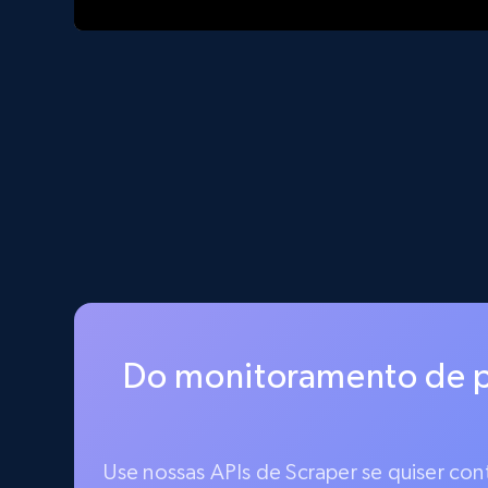
Do monitoramento de p
Use nossas APIs de Scraper se quiser co