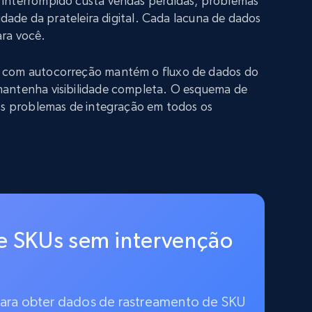
interrompido custa vendas perdidas, problemas
lidade da prateleira digital. Cada lacuna de dados
ra você.
 com autocorreção mantém o fluxo de dados do
antenha visibilidade completa. O esquema de
 os problemas de integração em todos os
e SKUs sem intervenção
 para obter dados de rastreamento de SKU