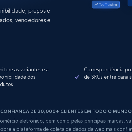
rtir de
Começa a partir de
collected
B
$0.9/IP
datacenter
onibilidade, preços e
rtir de
ados, vendedores e
Proxies ISP
eer
Mais de 700.000 proxies residenciais
estáticos totalmente compatíveis
de
itore as variantes e a
Correspondência pre
ponibilidade dos
de SKUs entre canais
dutos
CONFIANÇA DE 20,000+ CLIENTES EM TODO O MUNDO
mércio eletrônico, bem como pelas principais marcas, vare
obre a plataforma de coleta de dados da web mais confi