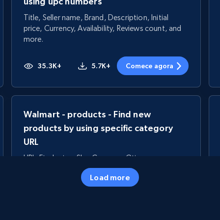
using upc numbers
Title, Seller name, Brand, Description, Initial
price, Currency, Availability, Reviews count, and
more.
35.3K+
5.7K+
Comece agora
Walmart - products - Find new
products by using specific category
URL
URL, Final price, Sku, Currency, Gtin,
Specifications, Image urls, Top reviews, and
Load more
more.
5.6K+
875+
Comece agora