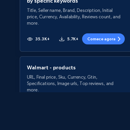
by specific keywords
Title, Seller name, Brand, Description, Initial
price, Currency, Availability, Reviews count, and
more.
35.3K+
5.7K+
Comece agora
Walmart - products
URL, Final price, Sku, Currency, Gtin,
Specifications, Image urls, Top reviews, and
more.
5.6K+
875+
Comece agora