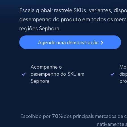
Começa a pa
$5
$2.5/G
50% OFF
Escala global: rastreie SKUs, variantes, disp
Começa a pa
Proxies ISP
desempenho do produto em todos os merc
INFRAESTRUTURA PROXY
$1.3/IP
regiões Sephora.
Proxies residenciais
50% OFF
400M+ IPs globais de dispositivos p
Agende uma demonstração
reais
Proxies de datacenter
Proxies confiáveis e de alta velocida
para extração eficiente de dados
Acompanhe o
Mon
desempenho do SKU em
dis
Sephora
pro
Escolhido por
70%
dos principais mercados de co
nativamente s