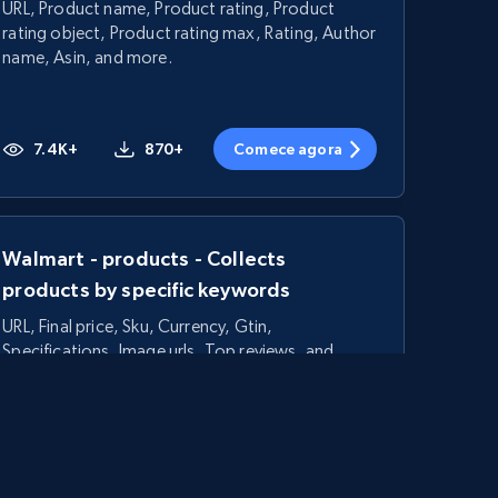
URL, Product name, Product rating, Product
rating object, Product rating max, Rating, Author
name, Asin, and more.
7.4K+
870+
Comece agora
Walmart - products - Collects
products by specific keywords
URL, Final price, Sku, Currency, Gtin,
Specifications, Image urls, Top reviews, and
more.
5.6K+
875+
Comece agora