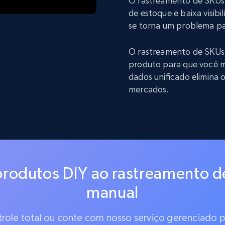
O rastreamento de SKUs 
de estoque e baixa visibi
se torna um problema pa
O rastreamento de SKUs
produto para que você m
dados unificado elimina
mercados.
rodutos DIY ao rastreamento d
manual
ntrole total ou conte com nosso serviço gerenciado