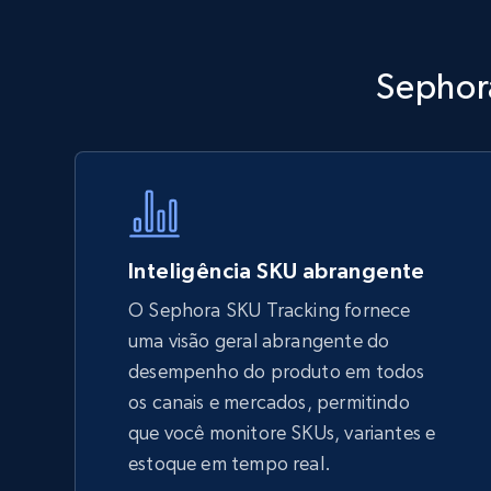
Walmart - products - Discover
Sephora
products by using sku numbers
URL, Final price, Sku, Currency, Gtin,
Specifications, Image urls, Top reviews, and
more.
5.6K+
875+
Comece agora
Inteligência SKU abrangente
O Sephora SKU Tracking fornece
uma visão geral abrangente do
TikTok Shop - Collect TikTok shop
desempenho do produto em todos
products by keywords search
os canais e mercados, permitindo
URL, Title, Available, Description, Currency, Initial
que você monitore SKUs, variantes e
price, Final price, Discount percent, and more.
estoque em tempo real.