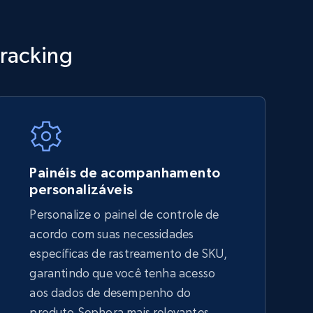
TikTok Shop - category
Tracking
URL, Title, Available, Description, Currency, Initial
price, Final price, Discount percent, and more.
5.4K+
668+
Comece agora
Painéis de acompanhamento
personalizáveis
Personalize o painel de controle de
Amazon sellers info
acordo com suas necessidades
Seller id, URL, Seller name, Description, Detailed
específicas de rastreamento de SKU,
info, Stars, Feedbacks, Return policy, and more.
garantindo que você tenha acesso
aos dados de desempenho do
produto Sephora mais relevantes,