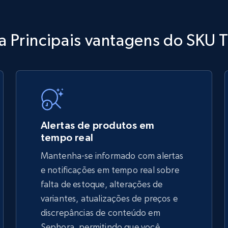
TikTok Shop
 Principais vantagens do SKU 
URL, Title, Available, Description, Currency, Initial
price, Final price, Discount percent, and more.
5.4K+
668+
Comece agora
Alertas de produtos em
tempo real
Mantenha-se informado com alertas
TikTok Shop - discover records by shop
e notificações em tempo real sobre
url
falta de estoque, alterações de
variantes, atualizações de preços e
URL, Title, Available, Description, Currency, Initial
price, Final price, Discount percent, and more.
discrepâncias de conteúdo em
Sephora, permitindo que você