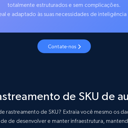
totalmente estruturados e sem complicações.
al e adaptado às suas necessidades de inteligência
Contate-nos
rastreamento de SKU de 
ão de rastreamento de SKU? Extraia você mesmo os d
de de desenvolver e manter infraestrutura, mantendo 