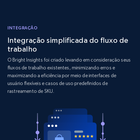
Reviews count shop, Reviews count item, Initial
price, and more.
INTEGRAÇÃO
1.9K+
323+
Comece agora
Integração simplificada do fluxo de
trabalho
O Bright Insights foi criado levando em consideração seus
Amazon products search
fluxos de trabalho existentes, minimizando erros e
Asin, URL, Name, Sponsored, Initial price, Final
maximizando a eficiência por meio de interfaces de
price, Currency, Sold, and more.
usuário flexíveis e casos de uso predefinidos de
rastreamento de SKU.
1.6K+
181+
Comece agora
Target
URL, Product id, Title, Product description,