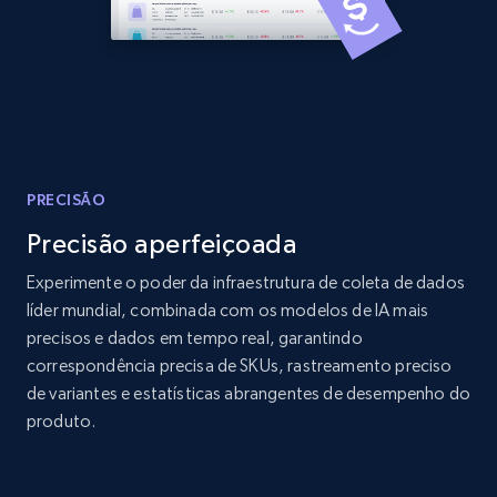
Amazon products global dataset - Collects
products by best sellers category URL
Title, Seller name, Brand, Description, Initial
price, Currency, Availability, Reviews count, and
more.
PRECISÃO
Precisão aperfeiçoada
2.1K+
375+
Comece agora
Experimente o poder da infraestrutura de coleta de dados
líder mundial, combinada com os modelos de IA mais
precisos e dados em tempo real, garantindo
Amazon products global dataset - Collect
correspondência precisa de SKUs, rastreamento preciso
Amazon products by seller URL
de variantes e estatísticas abrangentes de desempenho do
produto.
Title, Seller name, Brand, Description, Initial
price, Currency, Availability, Reviews count, and
more.