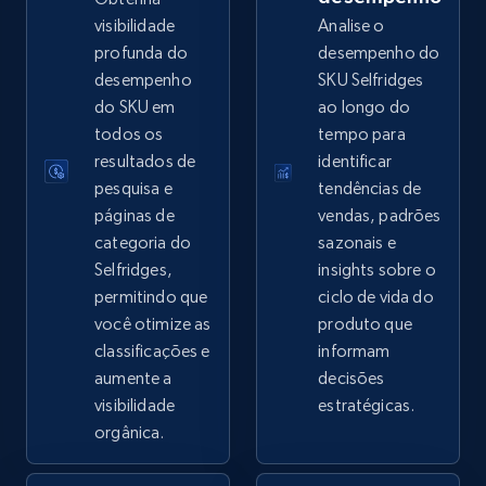
visibilidade
Analise o
profunda do
desempenho do
desempenho
SKU Selfridges
eBay - Collect records by category
do SKU em
ao longo do
URL, Product id, Title, Seller name, Seller rating,
todos os
tempo para
Seller reviews, Breadcrumbs, Root category, and
resultados de
identificar
more.
pesquisa e
tendências de
páginas de
vendas, padrões
2.5K+
359+
Comece agora
categoria do
sazonais e
Selfridges,
insights sobre o
permitindo que
ciclo de vida do
você otimize as
produto que
Google Shopping
classificações e
informam
URL, Product id, Title, Product description,
aumente a
decisões
Rating, Reviews count, Images, Variations, and
visibilidade
estratégicas.
more.
orgânica.
2.4K+
202+
Comece agora