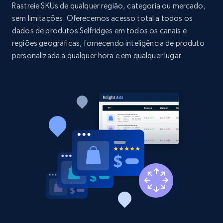
price, and more.
Rastreie SKUs de qualquer região, categoria ou mercado,
sem limitações. Oferecemos acesso total a todos os
dados de produtos Selfridges em todos os canais e
1.9K+
323+
Comece agora
regiões geográficas, fornecendo inteligência de produto
personalizada a qualquer hora e em qualquer lugar.
Etsy - Collect data on products using
specified keywords
URL, Product id, Listing inventory id, Title, Rating,
Reviews count shop, Reviews count item, Initial
price, and more.
1.9K+
323+
Comece agora
Etsy - Collects data from shop's URL
URL, Product id, Listing inventory id, Title, Rating,