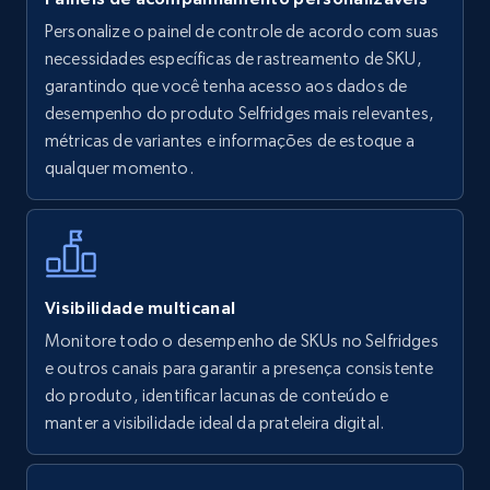
Personalize o painel de controle de acordo com suas
Walmart - products
necessidades específicas de rastreamento de SKU,
URL, Final price, Sku, Currency, Gtin,
garantindo que você tenha acesso aos dados de
Specifications, Image urls, Top reviews, and
desempenho do produto Selfridges mais relevantes,
more.
métricas de variantes e informações de estoque a
qualquer momento.
5.6K+
878+
Comece agora
Walmart - products - Find new products by
Visibilidade multicanal
using specific category URL
Monitore todo o desempenho de SKUs no Selfridges
URL, Final price, Sku, Currency, Gtin,
e outros canais para garantir a presença consistente
Specifications, Image urls, Top reviews, and
do produto, identificar lacunas de conteúdo e
more.
manter a visibilidade ideal da prateleira digital.
5.6K+
878+
Comece agora