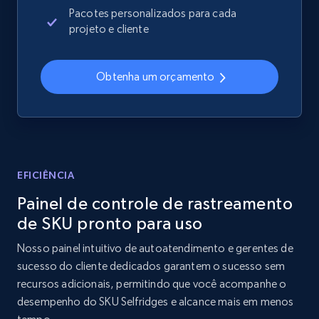
Sku, Product id, Product name, Manufacturer,
Pacotes personalizados para cada
and more.
projeto e cliente
2.1K+
355+
Comece agora
Obtenha um orçamento
Home Depot US - Discover products by
specified UPC
URL, Domain, Country code, Model number,
EFICIÊNCIA
Sku, Product id, Product name, Manufacturer,
Painel de controle de rastreamento
and more.
de SKU pronto para uso
2.1K+
355+
Comece agora
Nosso painel intuitivo de autoatendimento e gerentes de
sucesso do cliente dedicados garantem o sucesso sem
recursos adicionais, permitindo que você acompanhe o
desempenho do SKU Selfridges e alcance mais em menos
Home Depot US - Discovery products by