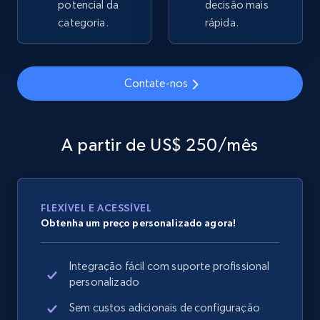
potencial da
decisão mais
2.1K+
categoria.
355+
Comece agora
rápida.
Contate-nos
Home Depot US - Gather data on products
using specified keywords
URL, Domain, Country code, Model number,
A partir de US$ 250/mês
Sku, Product id, Product name, Manufacturer,
and more.
2.1K+
355+
Comece agora
FLEXÍVEL E ACESSÍVEL
Obtenha um preço personalizado agora!
Integração fácil com suporte profissional
Home Depot US - Discover products by
personalizado
specified URL
Sem custos adicionais de configuração
URL, Domain, Country code, Model number,