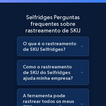
Best Buy products
URL, Product id, Title, Images, Final price,
Selfridges Perguntas
Currency, Discount, Initial price, and more.
frequentes sobre
rastreamento de SKU
1.1K+
149+
Comece agora
O que é o rastreamento
de SKU Selfridges?
Best Buy products - Collect data on
products using specified keywords
URL, Product id, Title, Images, Final price,
Como o rastreamento
Currency, Discount, Initial price, and more.
de SKU do Selfridges
ajuda minha empresa?
1.1K+
149+
Comece agora
A ferramenta pode
rastrear todos os meus