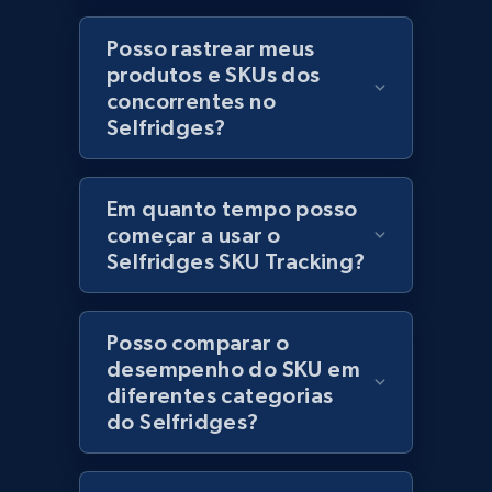
category URL or brand URL
Posso rastrear meus
URL, Title, Rating, Reviews, Initial price, Final
produtos e SKUs dos
price, Currency, Stock, and more.
concorrentes no
Selfridges?
992+
165+
Comece agora
Em quanto tempo posso
começar a usar o
Lazada - Products - Discover products by
Selfridges SKU Tracking?
seller URL
URL, Title, Rating, Reviews, Initial price, Final
price, Currency, Stock, and more.
Posso comparar o
desempenho do SKU em
992+
165+
Comece agora
diferentes categorias
do Selfridges?