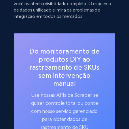
você mantenha visibilidade completa. O esquema
de dados unificado elimina os problemas de
integração em todos os mercados.
Do monitoramento de
produtos DIY ao
rastreamento de SKUs
sem intervenção
manual
Use nossas APIs de Scraper se
quiser controle total ou conte
com nosso serviço gerenciado
para obter dados de
rastreamento de SKU