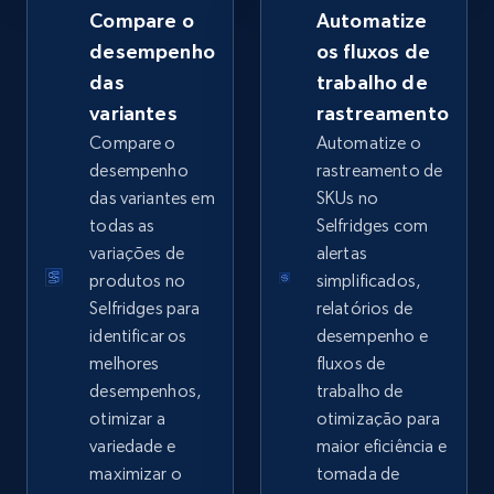
Compare o
Automatize
desempenho
os fluxos de
das
trabalho de
Google Shopping - collects products from
variantes
rastreamento
web using keywords
Compare o
Automatize o
URL, Product id, Title, Product description,
desempenho
rastreamento de
Rating, Reviews count, Images, Variations, and
das variantes em
SKUs no
more.
todas as
Selfridges com
variações de
alertas
2.4K+
202+
Comece agora
produtos no
simplificados,
Selfridges para
relatórios de
identificar os
desempenho e
melhores
fluxos de
Home Depot US
desempenhos,
trabalho de
URL, Domain, Country code, Model number,
otimizar a
otimização para
Sku, Product id, Product name, Manufacturer,
variedade e
maior eficiência e
and more.
maximizar o
tomada de