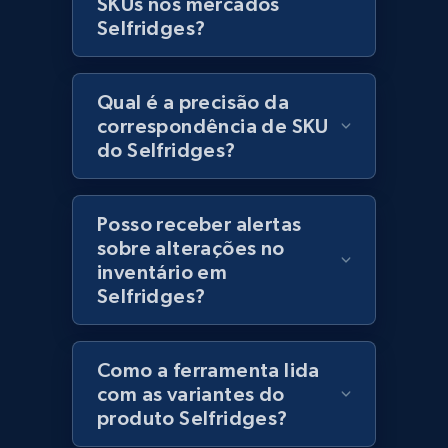
SKUs nos mercados
Lazada - Products
Selfridges?
URL, Title, Rating, Reviews, Initial price, Final
price, Currency, Stock, and more.
Qual é a precisão da
992+
165+
Comece agora
correspondência de SKU
do Selfridges?
Lazada - Products - Discover products by
Posso receber alertas
keyword
sobre alterações no
URL, Title, Rating, Reviews, Initial price, Final
inventário em
price, Currency, Stock, and more.
Selfridges?
992+
165+
Comece agora
Como a ferramenta lida
com as variantes do
produto Selfridges?
Lazada - Products - Discover products by