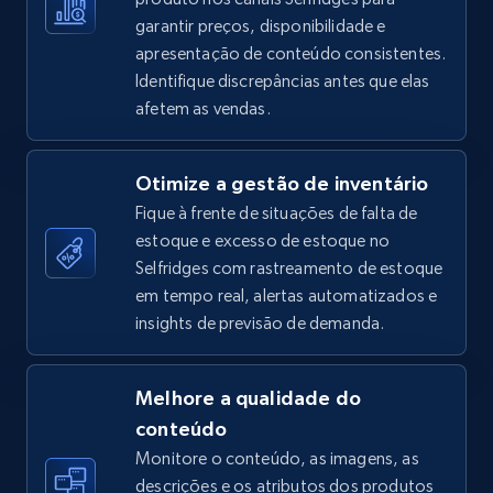
garantir preços, disponibilidade e
apresentação de conteúdo consistentes.
Identifique discrepâncias antes que elas
TikTok Shop - Collect TikTok shop products
afetem as vendas.
by keywords search
URL, Title, Available, Description, Currency, Initial
Otimize a gestão de inventário
price, Final price, Discount percent, and more.
Fique à frente de situações de falta de
estoque e excesso de estoque no
5.4K+
668+
Comece agora
Selfridges com rastreamento de estoque
em tempo real, alertas automatizados e
insights de previsão de demanda.
TikTok Shop - discover records by shop url
URL, Title, Available, Description, Currency, Initial
Melhore a qualidade do
price, Final price, Discount percent, and more.
conteúdo
Monitore o conteúdo, as imagens, as
5.4K+
668+
Comece agora
descrições e os atributos dos produtos