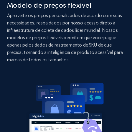
Modelo de preços flexível
Amazon products global dataset - Collects
products by specific category URL
Aproveite os preços personalizados de acordo com suas
Title, Seller name, Brand, Description, Initial
necessidades, respaldados por nosso acesso direto à
price, Currency, Availability, Reviews count, and
infraestrutura de coleta de dados líder mundial. Nossos
more.
modelos de preços flexíveis permitem que você pague
apenas pelos dados de rastreamento de SKU de que
2.1K+
375+
Comece agora
precisa, tornando a inteligência de produto acessível para
marcas de todos os tamanhos.
Amazon products global dataset -
Collecting products by keyword search
Title, Seller name, Brand, Description, Initial
price, Currency, Availability, Reviews count, and
more.
2.1K+
375+
Comece agora