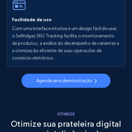
Facilidade de uso
Walmart - products - Collects products by
specific keywords
Com uma interface intuitiva e um design fácil de usar,
o Selfridges SKU Tracking facilita o monitoramento
URL, Final price, Sku, Currency, Gtin,
de produtos, a análise do desempenho de variantes e
Specifications, Image urls, Top reviews, and
more.
a otimização eficiente de suas operações de
comércio eletrônico.
5.6K+
878+
Comece agora
Agende uma demonstração
Walmart - products - Discover products by
using sku numbers
URL, Final price, Sku, Currency, Gtin,
OTIMIZE
Specifications, Image urls, Top reviews, and
Otimize sua prateleira digital
more.