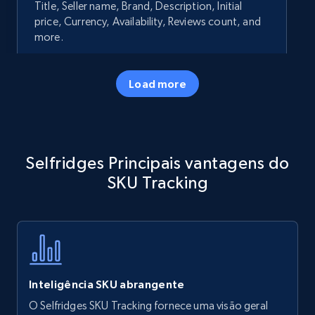
Title, Seller name, Brand, Description, Initial
price, Currency, Availability, Reviews count, and
more.
35.3K+
5.7K+
Comece agora
Load more
Amazon products - Collects products by
Selfridges Principais vantagens do
specific keywords
SKU Tracking
Title, Seller name, Brand, Description, Initial
price, Currency, Availability, Reviews count, and
more.
35.3K+
5.7K+
Comece agora
Inteligência SKU abrangente
O Selfridges SKU Tracking fornece uma visão geral