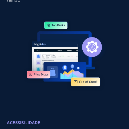
tempo.
specific category URL
URL, Domain, Country code, Model number,
Sku, Product id, Product name, Manufacturer,
and more.
2.1K+
355+
Comece agora
Amazon products global dataset
Title, Seller name, Brand, Description, Initial
price, Currency, Availability, Reviews count, and
more.
2.1K+
375+
Comece agora
ACESSIBILIDADE