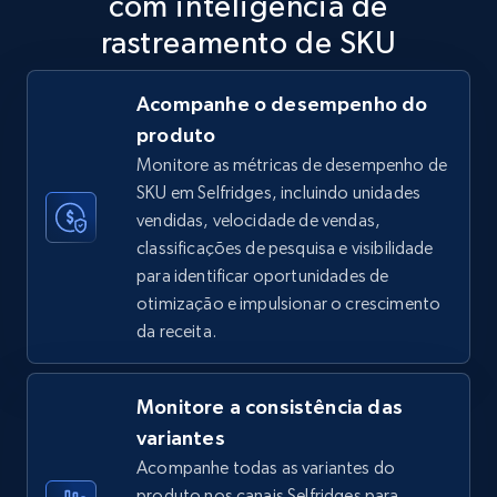
com inteligência de
5.6K+
878+
Comece agora
rastreamento de SKU
Acompanhe o desempenho do
produto
TikTok Shop
Monitore as métricas de desempenho de
URL, Title, Available, Description, Currency, Initial
SKU em Selfridges, incluindo unidades
price, Final price, Discount percent, and more.
vendidas, velocidade de vendas,
classificações de pesquisa e visibilidade
5.4K+
668+
Comece agora
para identificar oportunidades de
otimização e impulsionar o crescimento
da receita.
TikTok Shop - category
URL, Title, Available, Description, Currency, Initial
Monitore a consistência das
price, Final price, Discount percent, and more.
variantes
Acompanhe todas as variantes do
5.4K+
668+
Comece agora
produto nos canais Selfridges para