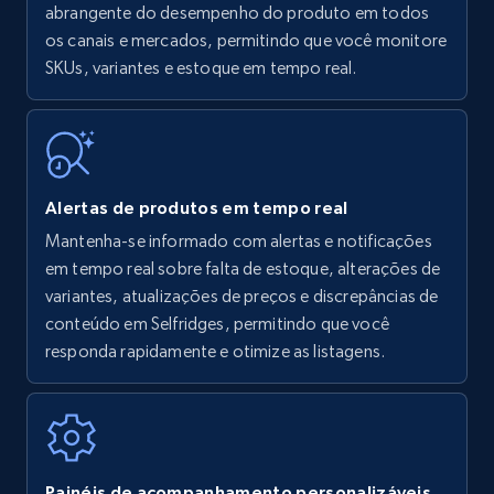
Amazon products - find products by using
abrangente do desempenho do produto em todos
upc numbers
os canais e mercados, permitindo que você monitore
SKUs, variantes e estoque em tempo real.
Title, Seller name, Brand, Description, Initial
price, Currency, Availability, Reviews count, and
more.
35.3K+
5.7K+
Comece agora
Alertas de produtos em tempo real
Mantenha-se informado com alertas e notificações
em tempo real sobre falta de estoque, alterações de
Amazon Reviews
variantes, atualizações de preços e discrepâncias de
URL, Product name, Product rating, Product
conteúdo em Selfridges, permitindo que você
rating object, Product rating max, Rating,
responda rapidamente e otimize as listagens.
Author name, Asin, and more.
7.4K+
872+
Comece agora
Painéis de acompanhamento personalizáveis