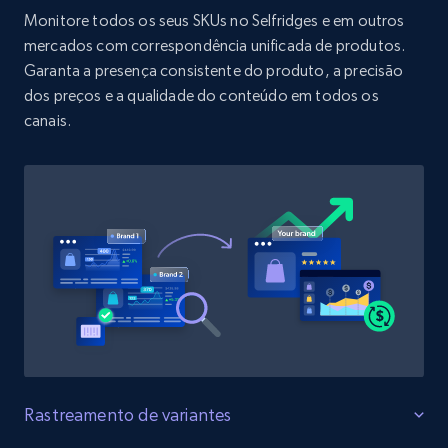
URL, Product id, Title, Product description,
Monitore todos os seus SKUs no Selfridges e em outros
Rating, Reviews count, Initial price, Discount,
mercados com correspondência unificada de produtos.
and more.
Garanta a presença consistente do produto, a precisão
dos preços e a qualidade do conteúdo em todos os
1.3K+
176+
Comece agora
canais.
Target - Discover products by specified
UPC
URL, Product id, Title, Product description,
Rating, Reviews count, Initial price, Discount,
and more.
1.3K+
176+
Comece agora
Rastreamento de variantes