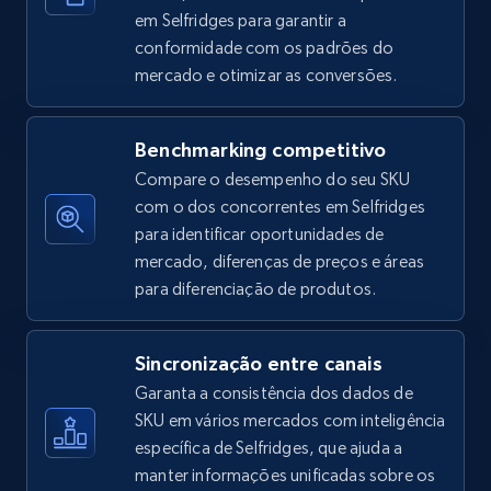
em Selfridges para garantir a
conformidade com os padrões do
mercado e otimizar as conversões.
Amazon sellers info
Seller id, URL, Seller name, Description, Detailed
info, Stars, Feedbacks, Return policy, and more.
Benchmarking competitivo
Compare o desempenho do seu SKU
2.5K+
378+
Comece agora
com o dos concorrentes em Selfridges
para identificar oportunidades de
mercado, diferenças de preços e áreas
para diferenciação de produtos.
eBay
URL, Product id, Title, Seller name, Seller rating,
Sincronização entre canais
Seller reviews, Breadcrumbs, Root category, and
more.
Garanta a consistência dos dados de
SKU em vários mercados com inteligência
específica de Selfridges, que ajuda a
2.5K+
359+
Comece agora
manter informações unificadas sobre os