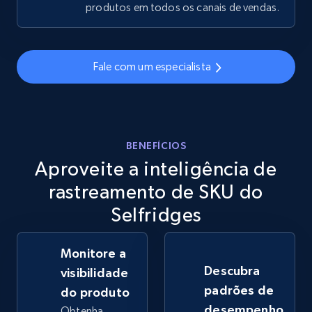
produtos em todos os canais de vendas.
eBay - Gather data on products using
specified keywords
Fale com um especialista
URL, Product id, Title, Seller name, Seller rating,
Seller reviews, Breadcrumbs, Root category, and
more.
BENEFÍCIOS
2.5K+
359+
Comece agora
Aproveite a inteligência de
rastreamento de SKU do
Selfridges
eBay - Collect products from shops on eBay
URL, Product id, Title, Seller name, Seller rating,
Monitore a
Seller reviews, Breadcrumbs, Root category, and
more.
Descubra
visibilidade
padrões de
do produto
2.5K+
359+
Comece agora
desempenho
Obtenha