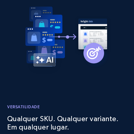
2.1K+
375+
Comece agora
Amazon products global dataset - Collect
products from Brands URLs
Title, Seller name, Brand, Description, Initial
price, Currency, Availability, Reviews count, and
more.
2.1K+
375+
Comece agora
VERSATILIDADE
Etsy
Qualquer SKU. Qualquer variante.
URL, Product id, Listing inventory id, Title, Rating,
Em qualquer lugar.
Reviews count shop, Reviews count item, Initial