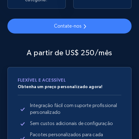
2.1K+
375+
Comece agora
Contate-nos
Amazon products global dataset - Collects
products by specific category URL
A partir de US$ 250/mês
Title, Seller name, Brand, Description, Initial
price, Currency, Availability, Reviews count, and
more.
FLEXÍVEL E ACESSÍVEL
Obtenha um preço personalizado agora!
2.1K+
375+
Comece agora
Integração fácil com suporte profissional
personalizado
Amazon products global dataset -
Sem custos adicionais de configuração
Collecting products by keyword search
Pacotes personalizados para cada
Title, Seller name, Brand, Description, Initial