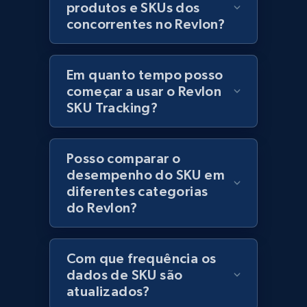
produtos e SKUs dos
concorrentes no Revlon?
Lowes.com - Collect records by category
URL, Domain, Marketplace pn, Sku, Other pn,
Model number, Gtin ean pn, Product name, and
Em quanto tempo posso
more.
começar a usar o Revlon
SKU Tracking?
991+
162+
Comece agora
Posso comparar o
desempenho do SKU em
Lazada - Products
diferentes categorias
URL, Title, Rating, Reviews, Initial price, Final
do Revlon?
price, Currency, Stock, and more.
988+
160+
Comece agora
Com que frequência os
dados de SKU são
atualizados?