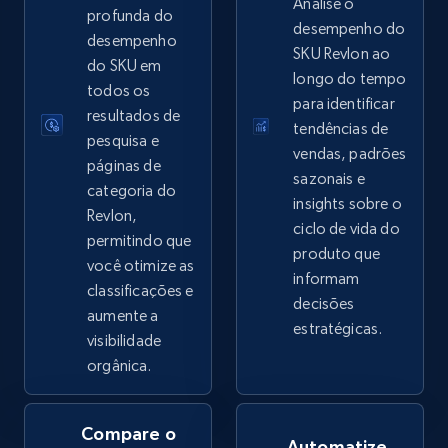
Analise o
profunda do
desempenho do
desempenho
SKU Revlon ao
do SKU em
longo do tempo
eBay - Collect records by category
todos os
para identificar
resultados de
URL, Product id, Title, Seller name, Seller rating,
tendências de
pesquisa e
Seller reviews, Breadcrumbs, Root category, and
vendas, padrões
more.
páginas de
sazonais e
categoria do
insights sobre o
Revlon,
2.5K+
359+
Comece agora
ciclo de vida do
permitindo que
produto que
você otimize as
informam
classificações e
decisões
aumente a
Google Shopping
estratégicas.
visibilidade
URL, Product id, Title, Product description,
orgânica.
Rating, Reviews count, Images, Variations, and
more.
Compare o
Automatize
2.4K+
199+
Comece agora