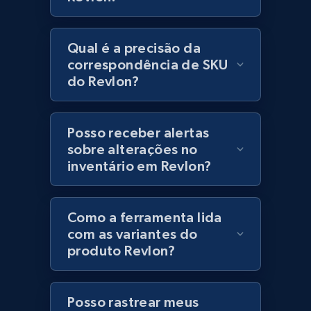
Lowes.com
URL, Domain, Marketplace pn, Sku, Other pn,
Model number, Gtin ean pn, Product name, and
Qual é a precisão da
more.
correspondência de SKU
do Revlon?
991+
162+
Comece agora
Posso receber alertas
sobre alterações no
Lowes.com - Gather data on products using
inventário em Revlon?
specified keywords
URL, Domain, Marketplace pn, Sku, Other pn,
Model number, Gtin ean pn, Product name, and
Como a ferramenta lida
more.
com as variantes do
produto Revlon?
991+
162+
Comece agora
Posso rastrear meus