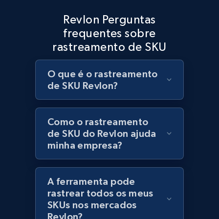
Best Buy products
Revlon Perguntas
URL, Product id, Title, Images, Final price,
frequentes sobre
Currency, Discount, Initial price, and more.
rastreamento de SKU
1.1K+
149+
Comece agora
O que é o rastreamento
de SKU Revlon?
Best Buy products - Collect data on
products using specified keywords
Como o rastreamento
de SKU do Revlon ajuda
URL, Product id, Title, Images, Final price,
minha empresa?
Currency, Discount, Initial price, and more.
1.1K+
149+
Comece agora
A ferramenta pode
rastrear todos os meus
SKUs nos mercados
Revlon?