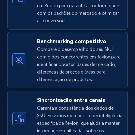
em Revlon para garantir a conformidade
com os padrões do mercado e otimizar
as conversões.
Amazon sellers info
Seller id, URL, Seller name, Description, Detailed
info, Stars, Feedbacks, Return policy, and more.
Benchmarking competitivo
Compare o desempenho do seu SKU
2.5K+
378+
Comece agora
com o dos concorrentes em Revlon para
identificar oportunidades de mercado,
diferenças de preços e áreas para
diferenciação de produtos.
eBay
URL, Product id, Title, Seller name, Seller rating,
Sincronização entre canais
Seller reviews, Breadcrumbs, Root category, and
more.
Garanta a consistência dos dados de
SKU em vários mercados com inteligência
específica de Revlon, que ajuda a manter
2.5K+
359+
Comece agora
informações unificadas sobre os