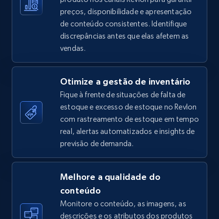
preços, disponibilidade e apresentação
de conteúdo consistentes. Identifique
discrepâncias antes que elas afetem as
TikTok Shop - Collect TikTok shop products
vendas.
by keywords search
URL, Title, Available, Description, Currency, Initial
Otimize a gestão de inventário
price, Final price, Discount percent, and more.
Fique à frente de situações de falta de
estoque e excesso de estoque no Revlon
5.4K+
667+
Comece agora
com rastreamento de estoque em tempo
real, alertas automatizados e insights de
previsão de demanda.
TikTok Shop - discover records by shop url
URL, Title, Available, Description, Currency, Initial
Melhore a qualidade do
price, Final price, Discount percent, and more.
conteúdo
Monitore o conteúdo, as imagens, as
5.4K+
667+
Comece agora
descrições e os atributos dos produtos