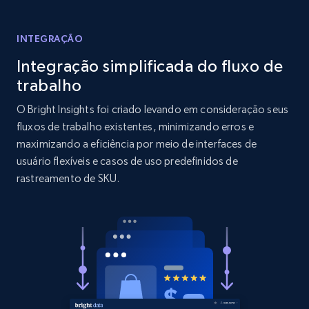
Reviews count shop, Reviews count item, Initial
price, and more.
INTEGRAÇÃO
Integração simplificada do fluxo de
1.9K+
322+
Comece agora
trabalho
O Bright Insights foi criado levando em consideração seus
fluxos de trabalho existentes, minimizando erros e
Amazon products search
maximizando a eficiência por meio de interfaces de
Asin, URL, Name, Sponsored, Initial price, Final
usuário flexíveis e casos de uso predefinidos de
price, Currency, Sold, and more.
rastreamento de SKU.
1.6K+
181+
Comece agora
Target
URL, Product id, Title, Product description,