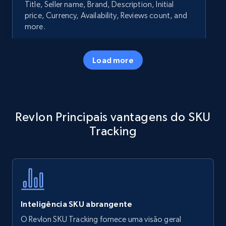
Title, Seller name, Brand, Description, Initial
price, Currency, Availability, Reviews count, and
more.
35.2K+
5.7K+
Comece agora
Load more
Amazon products - Collects products by
Revlon Principais vantagens do SKU
specific keywords
Tracking
Title, Seller name, Brand, Description, Initial
price, Currency, Availability, Reviews count, and
more.
35.2K+
5.7K+
Comece agora
Inteligência SKU abrangente
O Revlon SKU Tracking fornece uma visão geral