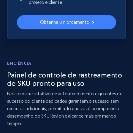
projeto e cliente
price, Currency, Availability, Reviews count, and
more.
Obtenha um orçamento
2.1K+
375+
Comece agora
Amazon products global dataset - Collects
products by best sellers category URL
EFICIÊNCIA
Title, Seller name, Brand, Description, Initial
Painel de controle de rastreamento
price, Currency, Availability, Reviews count, and
de SKU pronto para uso
more.
Nosso painel intuitivo de autoatendimento e gerentes de
2.1K+
375+
Comece agora
sucesso do cliente dedicados garantem o sucesso sem
recursos adicionais, permitindo que você acompanhe o
desempenho do SKU Revlon e alcance mais em menos
tempo.
Amazon products global dataset - Collect