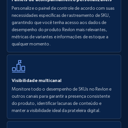
Personalize o painel de controle de acordo com suas
Walmart - products
necessidades específicas de rastreamento de SKU,
URL, Final price, Sku, Currency, Gtin,
garantindo que você tenha acesso aos dados de
Specifications, Image urls, Top reviews, and
desempenho do produto Revlon mais relevantes,
more.
métricas de variantes e informações de estoque a
qualquer momento.
5.6K+
875+
Comece agora
Walmart - products - Find new products by
Visibilidade multicanal
using specific category URL
Monitore todo o desempenho de SKUs no Revlon e
URL, Final price, Sku, Currency, Gtin,
outros canais para garantir a presença consistente
Specifications, Image urls, Top reviews, and
do produto, identificar lacunas de conteúdo e
more.
manter a visibilidade ideal da prateleira digital.
5.6K+
875+
Comece agora