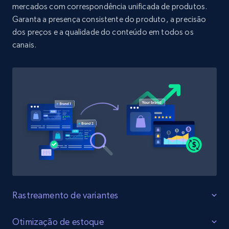
URL, Product id, Title, Product description,
mercados com correspondência unificada de produtos.
Rating, Reviews count, Initial price, Discount,
Garanta a presença consistente do produto, a precisão
and more.
dos preços e a qualidade do conteúdo em todos os
canais.
1.3K+
175+
Comece agora
Target - Discover products by specified
UPC
URL, Product id, Title, Product description,
Rating, Reviews count, Initial price, Discount,
and more.
1.3K+
175+
Comece agora
Rastreamento de variantes
Monitore todas as variantes do produto
Otimização de estoque