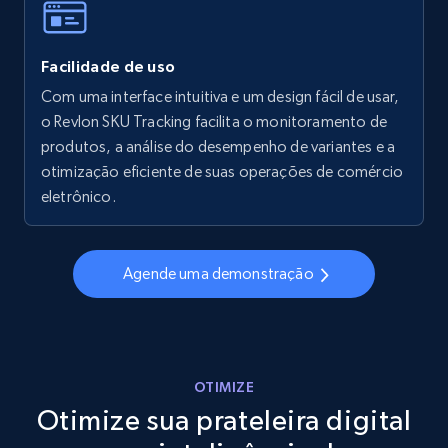
Facilidade de uso
Walmart - products - Collects products by
specific keywords
Com uma interface intuitiva e um design fácil de usar,
o Revlon SKU Tracking facilita o monitoramento de
URL, Final price, Sku, Currency, Gtin,
produtos, a análise do desempenho de variantes e a
Specifications, Image urls, Top reviews, and
more.
otimização eficiente de suas operações de comércio
eletrônico.
5.6K+
875+
Comece agora
Agende uma demonstração
Walmart - products - Discover products by
using sku numbers
URL, Final price, Sku, Currency, Gtin,
OTIMIZE
Specifications, Image urls, Top reviews, and
Otimize sua prateleira digital
more.