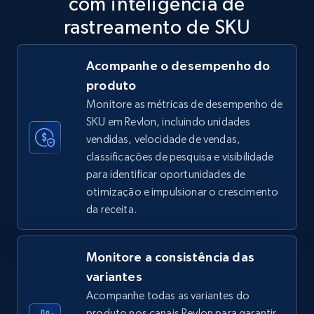
com inteligência de
5.6K+
875+
Comece agora
rastreamento de SKU
Acompanhe o desempenho do
produto
TikTok Shop
Monitore as métricas de desempenho de
URL, Title, Available, Description, Currency, Initial
SKU em Revlon, incluindo unidades
price, Final price, Discount percent, and more.
vendidas, velocidade de vendas,
classificações de pesquisa e visibilidade
5.4K+
667+
Comece agora
para identificar oportunidades de
otimização e impulsionar o crescimento
da receita.
TikTok Shop - category
URL, Title, Available, Description, Currency, Initial
Monitore a consistência das
price, Final price, Discount percent, and more.
variantes
Acompanhe todas as variantes do
5.4K+
667+
Comece agora
produto nos canais Revlon para garantir