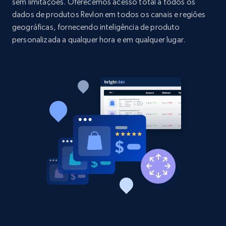
sem limitações. Oferecemos acesso total a todos os
price, and more.
dados de produtos Revlon em todos os canais e regiões
geográficas, fornecendo inteligência de produto
1.9K+
322+
Comece agora
personalizada a qualquer hora e em qualquer lugar.
Etsy - Collect data on products using
specified keywords
URL, Product id, Listing inventory id, Title, Rating,
Reviews count shop, Reviews count item, Initial
price, and more.
1.9K+
322+
Comece agora
Etsy - Collects data from shop's URL
URL, Product id, Listing inventory id, Title, Rating,