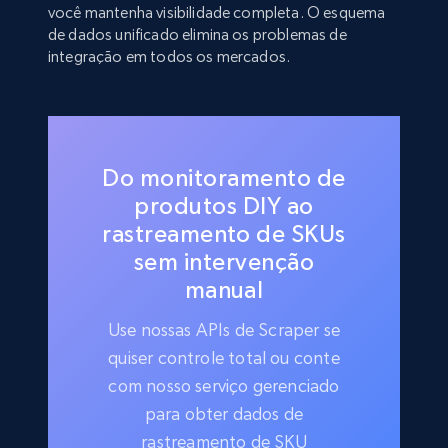
você mantenha visibilidade completa. O esquema
de dados unificado elimina os problemas de
integração em todos os mercados.
Do monitoramento de
produtos DIY ao
rastreamento de SKUs
sem intervenção
manual
Use nossas APIs de Scraper se
quiser controle total ou conte
com nosso serviço gerenciado
para obter dados de
rastreamento de SKU