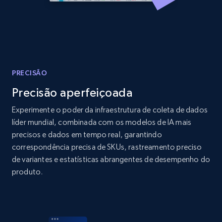
Home Depot US - Discover products by
specified URL
URL, Domain, Country code, Model number,
PRECISÃO
Sku, Product id, Product name, Manufacturer,
and more.
Precisão aperfeiçoada
Experimente o poder da infraestrutura de coleta de dados
2.1K+
353+
Comece agora
líder mundial, combinada com os modelos de IA mais
precisos e dados em tempo real, garantindo
correspondência precisa de SKUs, rastreamento preciso
de variantes e estatísticas abrangentes de desempenho do
Home Depot US - Discover products by
produto.
specified UPC
URL, Domain, Country code, Model number,
Sku, Product id, Product name, Manufacturer,
and more.