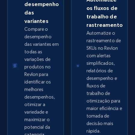
desempenho
os fluxos de
das
trabalho de
variantes
rastreamento
Google Shopping - collects products from
Compare o
Automatize o
web using keywords
desempenho
rastreamento de
das variantes em
URL, Product id, Title, Product description,
SKUs no Revlon
todas as
Rating, Reviews count, Images, Variations, and
com alertas
more.
variações de
simplificados,
produtos no
relatórios de
Revlon para
2.4K+
199+
Comece agora
desempenho e
identificar os
fluxos de
melhores
trabalho de
desempenhos,
otimização para
otimizar a
Amazon products global dataset
maior eficiência e
variedade e
Title, Seller name, Brand, Description, Initial
tomada de
maximizar o
price, Currency, Availability, Reviews count, and
decisão mais
potencial da
more.
rápida.
categoria.