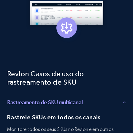
Rating, Reviews count, Initial price, Discount,
and more.
1.3K+
175+
Comece agora
Target - Gather data on products using
specified keywords
URL, Product id, Title, Product description,
Revlon Casos de uso do
Rating, Reviews count, Initial price, Discount,
rastreamento de SKU
and more.
1.3K+
175+
Comece agora
Rastreamento de SKU multicanal
Rastreie SKUs em todos os canais
Target - Discover products by category url
Monitore todos os seus SKUs no Revlon e em outros