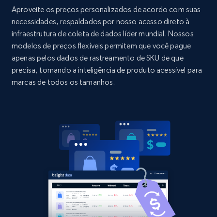
Aproveite os preços personalizados de acordo com suas
Home Depot US
necessidades, respaldados por nosso acesso direto à
infraestrutura de coleta de dados líder mundial. Nossos
URL, Domain, Country code, Model number,
modelos de preços flexíveis permitem que você pague
Sku, Product id, Product name, Manufacturer,
and more.
apenas pelos dados de rastreamento de SKU de que
precisa, tornando a inteligência de produto acessível para
marcas de todos os tamanhos.
2.1K+
353+
Comece agora
Home Depot US - Gather data on products
using specified keywords
URL, Domain, Country code, Model number,
Sku, Product id, Product name, Manufacturer,
and more.
2.1K+
353+
Comece agora