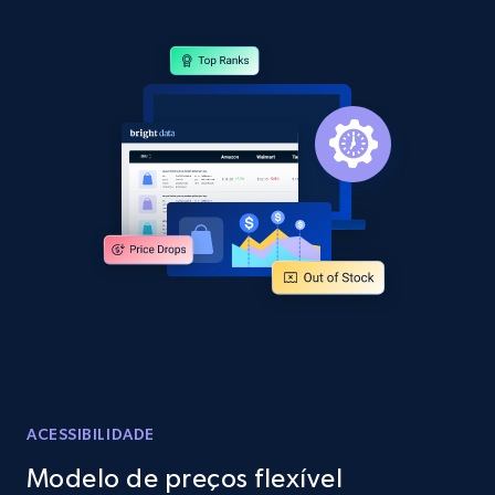
Amazon products by seller URL
Title, Seller name, Brand, Description, Initial
price, Currency, Availability, Reviews count, and
more.
2.1K+
375+
Comece agora
Amazon products global dataset - Collect
products from Brands URLs
Title, Seller name, Brand, Description, Initial
price, Currency, Availability, Reviews count, and
more.
ACESSIBILIDADE
2.1K+
375+
Comece agora
Modelo de preços flexível