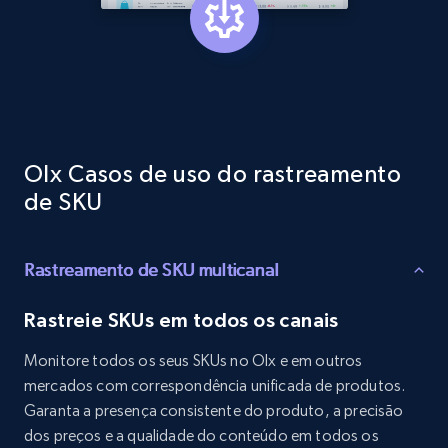
1.3K+
175+
Comece agora
Target - Gather data on products using
specified keywords
Olx Casos de uso do rastreamento
URL, Product id, Title, Product description,
de SKU
Rating, Reviews count, Initial price, Discount,
and more.
Rastreamento de SKU multicanal
1.3K+
175+
Comece agora
Rastreie SKUs em todos os canais
Monitore todos os seus SKUs no Olx e em outros
Target - Discover products by category url
mercados com correspondência unificada de produtos.
URL, Product id, Title, Product description,
Garanta a presença consistente do produto, a precisão
Rating, Reviews count, Initial price, Discount,
dos preços e a qualidade do conteúdo em todos os