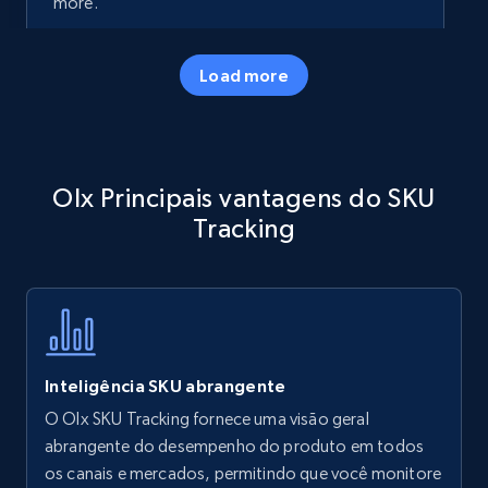
more.
35.3K+
5.7K+
Comece agora
Load more
Amazon products - Collects products by
Olx Principais vantagens do SKU
specific keywords
Tracking
Title, Seller name, Brand, Description, Initial
price, Currency, Availability, Reviews count, and
more.
35.3K+
5.7K+
Comece agora
Inteligência SKU abrangente
O Olx SKU Tracking fornece uma visão geral
Amazon products - find products by using
abrangente do desempenho do produto em todos
upc numbers
os canais e mercados, permitindo que você monitore