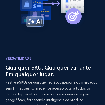
Amazon products global dataset - Collect
products from Brands URLs
Title, Seller name, Brand, Description, Initial
price, Currency, Availability, Reviews count, and
more.
2.1K+
375+
Comece agora
VERSATILIDADE
Qualquer SKU. Qualquer variante.
Em qualquer lugar.
Etsy
Rastreie SKUs de qualquer região, categoria ou mercado,
URL, Product id, Listing inventory id, Title, Rating,
sem limitações. Oferecemos acesso total a todos os
Reviews count shop, Reviews count item, Initial
dados de produtos Olx em todos os canais e regiões
price, and more.
geográficas, fornecendo inteligência de produto