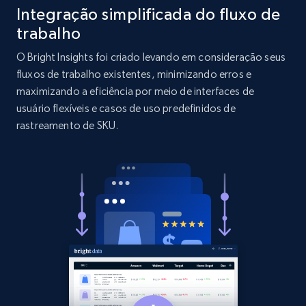
Integração simplificada do fluxo de
trabalho
1.9K+
323+
Comece agora
O Bright Insights foi criado levando em consideração seus
fluxos de trabalho existentes, minimizando erros e
maximizando a eficiência por meio de interfaces de
Amazon products search
usuário flexíveis e casos de uso predefinidos de
Asin, URL, Name, Sponsored, Initial price, Final
rastreamento de SKU.
price, Currency, Sold, and more.
1.6K+
181+
Comece agora
Target
URL, Product id, Title, Product description,
Rating, Reviews count, Initial price, Discount,
and more.