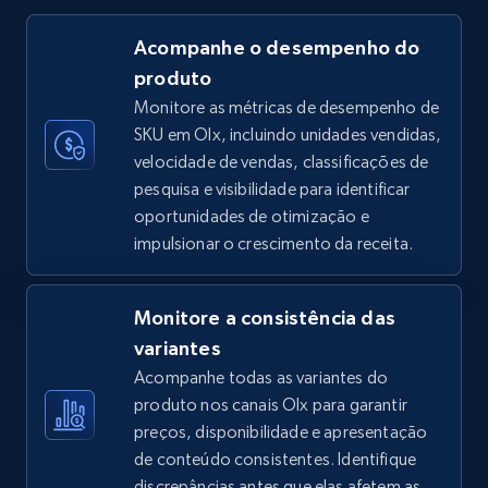
Acompanhe o desempenho do
produto
TikTok Shop
Monitore as métricas de desempenho de
URL, Title, Available, Description, Currency, Initial
SKU em Olx, incluindo unidades vendidas,
price, Final price, Discount percent, and more.
velocidade de vendas, classificações de
pesquisa e visibilidade para identificar
5.4K+
668+
Comece agora
oportunidades de otimização e
impulsionar o crescimento da receita.
TikTok Shop - category
Monitore a consistência das
URL, Title, Available, Description, Currency, Initial
variantes
price, Final price, Discount percent, and more.
Acompanhe todas as variantes do
produto nos canais Olx para garantir
5.4K+
668+
Comece agora
preços, disponibilidade e apresentação
de conteúdo consistentes. Identifique
discrepâncias antes que elas afetem as