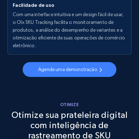
Facilidade de uso
Walmart - products - Collects products by
specific keywords
Com uma interface intuitiva e um design fácil de usar,
o Olx SKU Tracking facilita o monitoramento de
URL, Final price, Sku, Currency, Gtin,
produtos, a análise do desempenho de variantes e a
Specifications, Image urls, Top reviews, and
more.
otimização eficiente de suas operações de comércio
eletrônico.
5.6K+
875+
Comece agora
Agende uma demonstração
Walmart - products - Discover products by
using sku numbers
URL, Final price, Sku, Currency, Gtin,
OTIMIZE
Specifications, Image urls, Top reviews, and
Otimize sua prateleira digital
more.
com inteligência de
5.6K+
875+
Comece agora
rastreamento de SKU