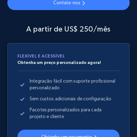
Contate-nos
Home Depot US - Gather data on products
A partir de US$ 250/mês
using specified keywords
URL, Domain, Country code, Model number,
Sku, Product id, Product name, Manufacturer,
and more.
FLEXÍVEL E ACESSÍVEL
Obtenha um preço personalizado agora!
2.1K+
355+
Comece agora
Integração fácil com suporte profissional
personalizado
Sem custos adicionais de configuração
Home Depot US - Discover products by
specified URL
Pacotes personalizados para cada
projeto e cliente
URL, Domain, Country code, Model number,
Sku, Product id, Product name, Manufacturer,
and more.
Obtenha um orçamento