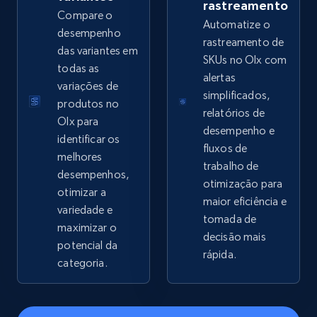
rastreamento
Compare o
Automatize o
Google Shopping - collects products from
desempenho
rastreamento de
web using keywords
das variantes em
SKUs no Olx com
todas as
URL, Product id, Title, Product description,
alertas
variações de
Rating, Reviews count, Images, Variations, and
simplificados,
more.
produtos no
relatórios de
Olx para
desempenho e
identificar os
2.4K+
200+
Comece agora
fluxos de
melhores
trabalho de
desempenhos,
otimização para
otimizar a
maior eficiência e
variedade e
Home Depot US
tomada de
maximizar o
URL, Domain, Country code, Model number,
decisão mais
potencial da
Sku, Product id, Product name, Manufacturer,
rápida.
categoria.
and more.
2.1K+
355+
Comece agora