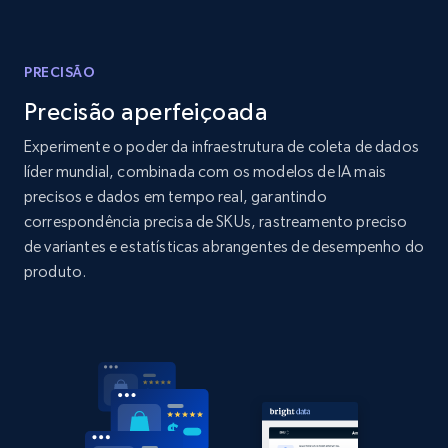
Amazon products global dataset - Collects
products by best sellers category URL
PRECISÃO
Title, Seller name, Brand, Description, Initial
price, Currency, Availability, Reviews count, and
Precisão aperfeiçoada
more.
Experimente o poder da infraestrutura de coleta de dados
líder mundial, combinada com os modelos de IA mais
2.1K+
375+
Comece agora
precisos e dados em tempo real, garantindo
correspondência precisa de SKUs, rastreamento preciso
de variantes e estatísticas abrangentes de desempenho do
produto.
Amazon products global dataset - Collect
Amazon products by seller URL
Title, Seller name, Brand, Description, Initial
price, Currency, Availability, Reviews count, and
more.
2.1K+
375+
Comece agora