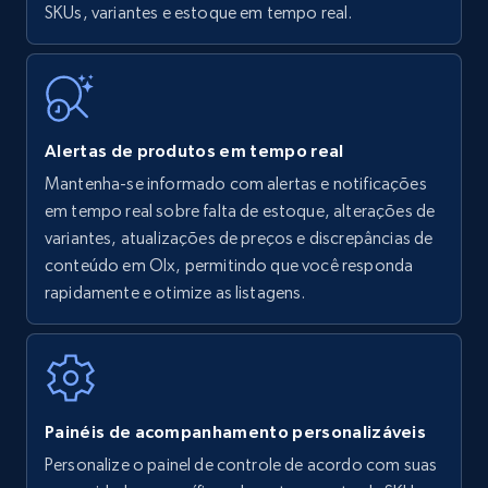
SKUs, variantes e estoque em tempo real.
Title, Seller name, Brand, Description, Initial
price, Currency, Availability, Reviews count, and
more.
35.3K+
5.7K+
Comece agora
Alertas de produtos em tempo real
Mantenha-se informado com alertas e notificações
em tempo real sobre falta de estoque, alterações de
Amazon Reviews
variantes, atualizações de preços e discrepâncias de
URL, Product name, Product rating, Product
conteúdo em Olx, permitindo que você responda
rating object, Product rating max, Rating,
rapidamente e otimize as listagens.
Author name, Asin, and more.
7.4K+
870+
Comece agora
Painéis de acompanhamento personalizáveis
Personalize o painel de controle de acordo com suas
Walmart - products