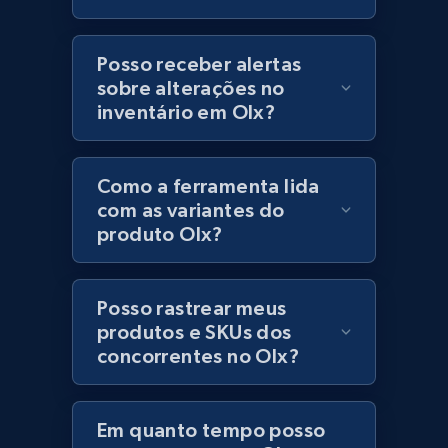
price, Currency, Stock, and more.
Posso receber alertas
991+
165+
Comece agora
sobre alterações no
inventário em Olx?
Lazada - Products - Discover products by
keyword
Como a ferramenta lida
com as variantes do
URL, Title, Rating, Reviews, Initial price, Final
produto Olx?
price, Currency, Stock, and more.
991+
165+
Comece agora
Posso rastrear meus
produtos e SKUs dos
concorrentes no Olx?
Lazada - Products - Discover products by
category URL or brand URL
Em quanto tempo posso
URL, Title, Rating, Reviews, Initial price, Final