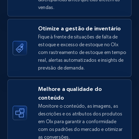
vendas.
TikTok Shop - Collect TikTok shop products
by keywords search
Otimize a gestão de inventário
URL, Title, Available, Description, Currency, Initial
price, Final price, Discount percent, and more.
Fique à frente de situações de falta de
estoque e excesso de estoque no Olx
com rastreamento de estoque em tempo
5.4K+
668+
Comece agora
real, alertas automatizados e insights de
previsão de demanda.
TikTok Shop - discover records by shop url
Melhore a qualidade do
URL, Title, Available, Description, Currency, Initial
conteúdo
price, Final price, Discount percent, and more.
Monitore o conteúdo, as imagens, as
descrições e os atributos dos produtos
5.4K+
668+
Comece agora
em Olx para garantir a conformidade
com os padrões do mercado e otimizar
as conversões.