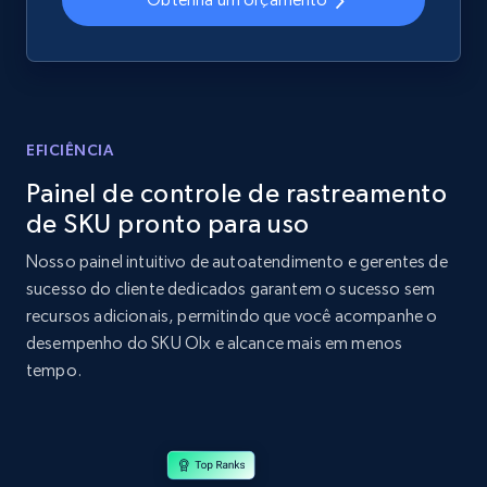
2.1K+
355+
Comece agora
Home Depot US - Discover products by
EFICIÊNCIA
specified UPC
Painel de controle de rastreamento
URL, Domain, Country code, Model number,
de SKU pronto para uso
Sku, Product id, Product name, Manufacturer,
and more.
Nosso painel intuitivo de autoatendimento e gerentes de
sucesso do cliente dedicados garantem o sucesso sem
2.1K+
355+
Comece agora
recursos adicionais, permitindo que você acompanhe o
desempenho do SKU Olx e alcance mais em menos
tempo.
Home Depot US - Discovery products by
specific category URL
URL, Domain, Country code, Model number,