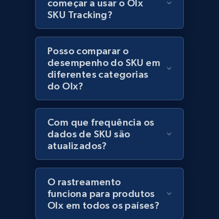
começar a usar o Olx
price, Currency, Stock, and more.
SKU Tracking?
991+
165+
Comece agora
Posso comparar o
desempenho do SKU em
diferentes categorias
Lazada - Products - Discover products by
do Olx?
seller URL
URL, Title, Rating, Reviews, Initial price, Final
Com que frequência os
price, Currency, Stock, and more.
dados de SKU são
atualizados?
991+
165+
Comece agora
O rastreamento
funciona para produtos
Lazada - Products - Discover products by
Olx em todos os países?
brand URL