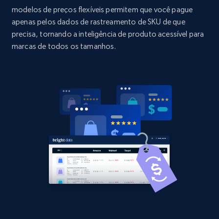
modelos de preços flexíveis permitem que você pague
Title, Seller name, Brand, Description, Initial
apenas pelos dados de rastreamento de SKU de que
price, Currency, Availability, Reviews count, and
more.
precisa, tornando a inteligência de produto acessível para
marcas de todos os tamanhos.
2.1K+
375+
Comece agora
Amazon products global dataset -
Collecting products by keyword search
Title, Seller name, Brand, Description, Initial
price, Currency, Availability, Reviews count, and
more.
2.1K+
375+
Comece agora