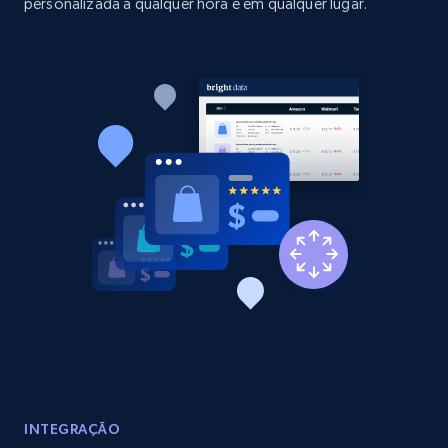
personalizada a qualquer hora e em qualquer lugar.
1.9K+
323+
Comece agora
Etsy - Collect data on products using
specified keywords
URL, Product id, Listing inventory id, Title, Rating,
Reviews count shop, Reviews count item, Initial
price, and more.
1.9K+
323+
Comece agora
Etsy - Collects data from shop's URL
URL, Product id, Listing inventory id, Title, Rating,
Reviews count shop, Reviews count item, Initial
INTEGRAÇÃO
price, and more.