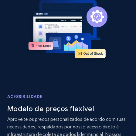
Sku, Product id, Product name, Manufacturer,
and more.
2.1K+
355+
Comece agora
Amazon products global dataset
Title, Seller name, Brand, Description, Initial
price, Currency, Availability, Reviews count, and
more.
ACESSIBILIDADE
2.1K+
375+
Comece agora
Modelo de preços flexível
Aproveite os preços personalizados de acordo com suas
Amazon products global dataset - Collects
necessidades, respaldados por nosso acesso direto à
products by specific category URL
infraestrutura de coleta de dados líder mundial. Nossos