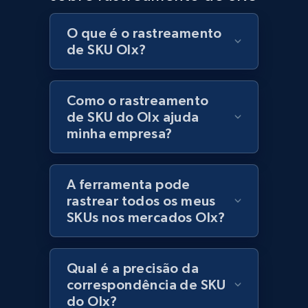
Currency, Discount, Initial price, and more.
O que é o rastreamento
de SKU Olx?
1.1K+
149+
Comece agora
Como o rastreamento
de SKU do Olx ajuda
Best Buy products - Collect data on
minha empresa?
products using specified keywords
URL, Product id, Title, Images, Final price,
Currency, Discount, Initial price, and more.
A ferramenta pode
rastrear todos os meus
1.1K+
149+
Comece agora
SKUs nos mercados Olx?
Qual é a precisão da
Lazada - Products
correspondência de SKU
URL, Title, Rating, Reviews, Initial price, Final
do Olx?