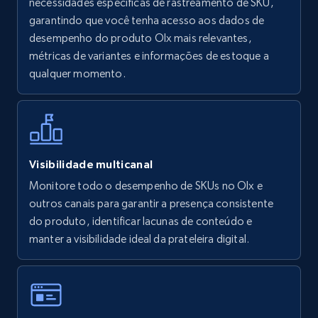
necessidades específicas de rastreamento de SKU,
URL, Final price, Sku, Currency, Gtin,
garantindo que você tenha acesso aos dados de
Specifications, Image urls, Top reviews, and
desempenho do produto Olx mais relevantes,
more.
métricas de variantes e informações de estoque a
qualquer momento.
5.6K+
875+
Comece agora
Walmart - products - Find new products by
Visibilidade multicanal
using specific category URL
Monitore todo o desempenho de SKUs no Olx e
URL, Final price, Sku, Currency, Gtin,
outros canais para garantir a presença consistente
Specifications, Image urls, Top reviews, and
do produto, identificar lacunas de conteúdo e
more.
manter a visibilidade ideal da prateleira digital.
5.6K+
875+
Comece agora