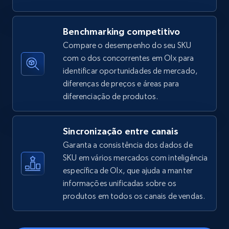
Amazon sellers info
Seller id, URL, Seller name, Description, Detailed
Benchmarking competitivo
info, Stars, Feedbacks, Return policy, and more.
Compare o desempenho do seu SKU
com o dos concorrentes em Olx para
2.5K+
378+
Comece agora
identificar oportunidades de mercado,
diferenças de preços e áreas para
diferenciação de produtos.
eBay
Sincronização entre canais
URL, Product id, Title, Seller name, Seller rating,
Seller reviews, Breadcrumbs, Root category, and
Garanta a consistência dos dados de
more.
SKU em vários mercados com inteligência
específica de Olx, que ajuda a manter
informações unificadas sobre os
2.5K+
359+
Comece agora
produtos em todos os canais de vendas.