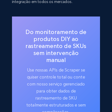
integração em todos os mercados.
Do monitoramento de
produtos DIY ao
rastreamento de SKUs
sem intervenção
manual
Use nossas APIs de Scraper se
quiser controle total ou conte
com nosso serviço gerenciado
para obter dados de
rastreamento de SKU
totalmente estruturados e sem
complicações.