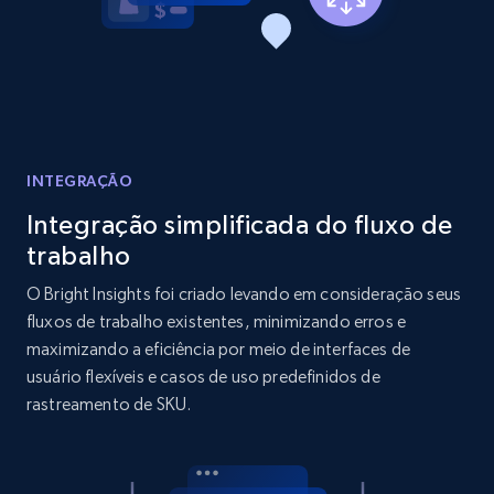
Reviews count shop, Reviews count item, Initial
price, and more.
1.9K+
323+
Comece agora
INTEGRAÇÃO
Amazon products search
Integração simplificada do fluxo de
Asin, URL, Name, Sponsored, Initial price, Final
trabalho
price, Currency, Sold, and more.
O Bright Insights foi criado levando em consideração seus
fluxos de trabalho existentes, minimizando erros e
1.6K+
181+
Comece agora
maximizando a eficiência por meio de interfaces de
usuário flexíveis e casos de uso predefinidos de
rastreamento de SKU.
Target
URL, Product id, Title, Product description,