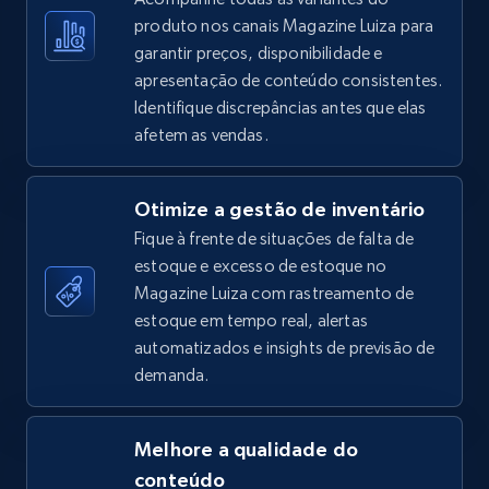
produto nos canais Magazine Luiza para
garantir preços, disponibilidade e
apresentação de conteúdo consistentes.
TikTok Shop - Collect TikTok shop products
Identifique discrepâncias antes que elas
by keywords search
afetem as vendas.
URL, Title, Available, Description, Currency, Initial
price, Final price, Discount percent, and more.
Otimize a gestão de inventário
Fique à frente de situações de falta de
5.4K+
668+
Comece agora
estoque e excesso de estoque no
Magazine Luiza com rastreamento de
estoque em tempo real, alertas
TikTok Shop - discover records by shop url
automatizados e insights de previsão de
demanda.
URL, Title, Available, Description, Currency, Initial
price, Final price, Discount percent, and more.
Melhore a qualidade do
5.4K+
668+
Comece agora
conteúdo