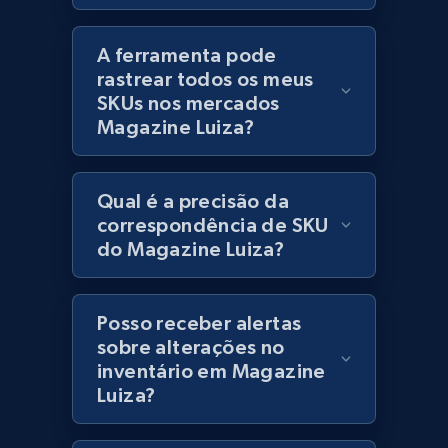
Lazada - Products
URL, Title, Rating, Reviews, Initial price, Final
A ferramenta pode
price, Currency, Stock, and more.
rastrear todos os meus
SKUs nos mercados
991+
165+
Comece agora
Magazine Luiza?
Qual é a precisão da
Lazada - Products - Discover products by
correspondência de SKU
keyword
do Magazine Luiza?
URL, Title, Rating, Reviews, Initial price, Final
price, Currency, Stock, and more.
Posso receber alertas
991+
165+
Comece agora
sobre alterações no
inventário em Magazine
Luiza?
Lazada - Products - Discover products by