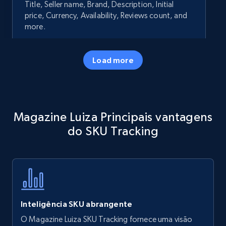
Title, Seller name, Brand, Description, Initial
price, Currency, Availability, Reviews count, and
more.
35.3K+
5.7K+
Comece agora
Load more
Amazon products - Collects products by
Magazine Luiza Principais vantagens
specific keywords
do SKU Tracking
Title, Seller name, Brand, Description, Initial
price, Currency, Availability, Reviews count, and
more.
35.3K+
5.7K+
Comece agora
Inteligência SKU abrangente
O Magazine Luiza SKU Tracking fornece uma visão