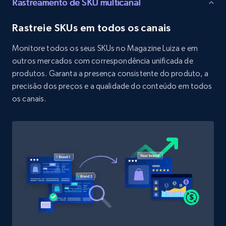
Rastreamento de SKU multicanal
URL, Product id, Title, Product description,
Rating, Reviews count, Initial price, Discount,
Rastreie SKUs em todos os canais
and more.
Monitore todos os seus SKUs no Magazine Luiza e em
1.3K+
175+
Comece agora
outros mercados com correspondência unificada de
produtos. Garanta a presença consistente do produto, a
precisão dos preços e a qualidade do conteúdo em todos
os canais.
Target - Discover products by specified
UPC
URL, Product id, Title, Product description,
Rating, Reviews count, Initial price, Discount,
and more.
1.3K+
175+
Comece agora