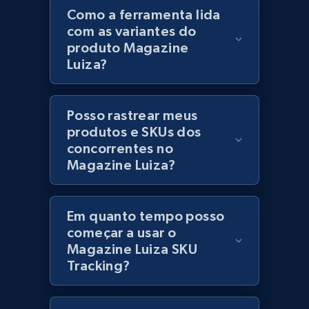
category URL or brand URL
Como a ferramenta lida
com as variantes do
URL, Title, Rating, Reviews, Initial price, Final
produto Magazine
price, Currency, Stock, and more.
Luiza?
991+
165+
Comece agora
Posso rastrear meus
produtos e SKUs dos
concorrentes no
Lazada - Products - Discover products by
Magazine Luiza?
seller URL
URL, Title, Rating, Reviews, Initial price, Final
price, Currency, Stock, and more.
Em quanto tempo posso
começar a usar o
991+
165+
Comece agora
Magazine Luiza SKU
Tracking?