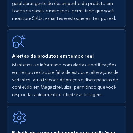
Amazon products - find products by using
geral abrangente do desempenho do produto em
upc numbers
todos os canais e mercados, permitindo que você
monitore SKUs, variantes e estoque em tempo real.
Title, Seller name, Brand, Description, Initial
price, Currency, Availability, Reviews count, and
more.
35.3K+
5.7K+
Comece agora
Alertas de produtos em tempo real
Mantenha-se informado com alertas e notificações
em tempo real sobre falta de estoque, alterações de
Amazon Reviews
variantes, atualizações de preços e discrepâncias de
URL, Product name, Product rating, Product
conteúdo em Magazine Luiza, permitindo que você
rating object, Product rating max, Rating,
responda rapidamente e otimize as listagens.
Author name, Asin, and more.
7.4K+
870+
Comece agora
Painéis de acompanhamento personalizáveis