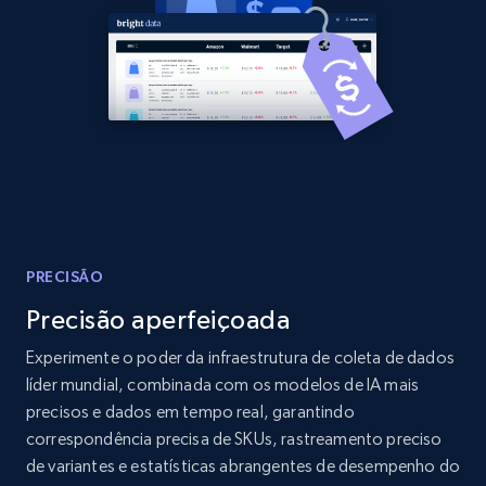
Amazon products global dataset - Collects
products by best sellers category URL
Title, Seller name, Brand, Description, Initial
price, Currency, Availability, Reviews count, and
more.
2.1K+
375+
Comece agora
PRECISÃO
Precisão aperfeiçoada
Amazon products global dataset - Collect
Experimente o poder da infraestrutura de coleta de dados
Amazon products by seller URL
líder mundial, combinada com os modelos de IA mais
precisos e dados em tempo real, garantindo
Title, Seller name, Brand, Description, Initial
correspondência precisa de SKUs, rastreamento preciso
price, Currency, Availability, Reviews count, and
more.
de variantes e estatísticas abrangentes de desempenho do