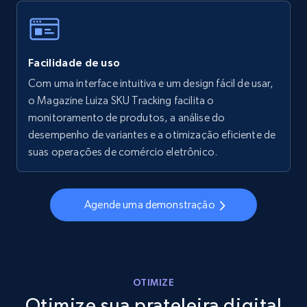
Walmart - products - Collects products by
Facilidade de uso
specific keywords
Com uma interface intuitiva e um design fácil de usar,
URL, Final price, Sku, Currency, Gtin,
o Magazine Luiza SKU Tracking facilita o
Specifications, Image urls, Top reviews, and
more.
monitoramento de produtos, a análise do
desempenho de variantes e a otimização eficiente de
suas operações de comércio eletrônico.
5.6K+
875+
Comece agora
Agende uma demonstração
Walmart - products - Discover products by
using sku numbers
URL, Final price, Sku, Currency, Gtin,
Specifications, Image urls, Top reviews, and
OTIMIZE
more.
Otimize sua prateleira digital