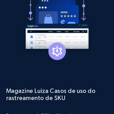
Rating, Reviews count, Initial price, Discount,
and more.
1.3K+
175+
Comece agora
Target - Gather data on products using
specified keywords
URL, Product id, Title, Product description,
Rating, Reviews count, Initial price, Discount,
and more.
1.3K+
175+
Comece agora
Magazine Luiza Casos de uso do
rastreamento de SKU
Target - Discover products by category url