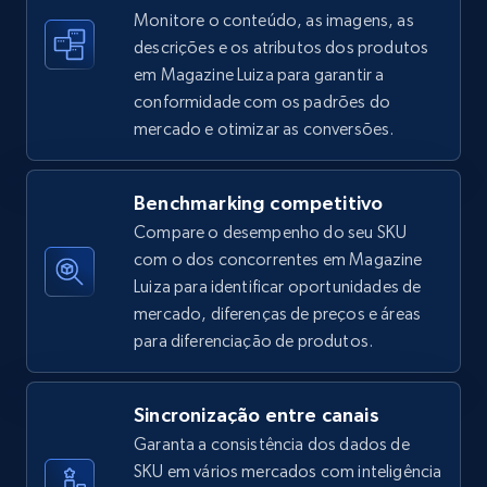
Monitore o conteúdo, as imagens, as
descrições e os atributos dos produtos
em Magazine Luiza para garantir a
Amazon sellers info
conformidade com os padrões do
Seller id, URL, Seller name, Description, Detailed
mercado e otimizar as conversões.
info, Stars, Feedbacks, Return policy, and more.
2.5K+
378+
Comece agora
Benchmarking competitivo
Compare o desempenho do seu SKU
com o dos concorrentes em Magazine
Luiza para identificar oportunidades de
eBay
mercado, diferenças de preços e áreas
URL, Product id, Title, Seller name, Seller rating,
para diferenciação de produtos.
Seller reviews, Breadcrumbs, Root category, and
more.
Sincronização entre canais
Garanta a consistência dos dados de
2.5K+
359+
Comece agora
SKU em vários mercados com inteligência