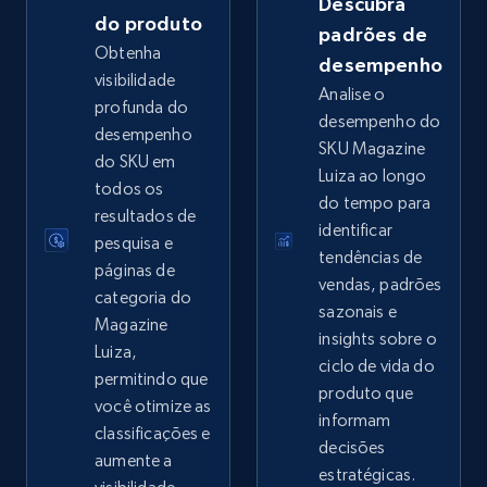
Descubra
do produto
padrões de
Obtenha
desempenho
visibilidade
Analise o
eBay - Collect records by category
profunda do
desempenho do
URL, Product id, Title, Seller name, Seller rating,
desempenho
SKU Magazine
Seller reviews, Breadcrumbs, Root category, and
do SKU em
Luiza ao longo
more.
todos os
do tempo para
resultados de
identificar
2.5K+
359+
Comece agora
pesquisa e
tendências de
páginas de
vendas, padrões
categoria do
sazonais e
Magazine
insights sobre o
Google Shopping
Luiza,
ciclo de vida do
URL, Product id, Title, Product description,
permitindo que
produto que
Rating, Reviews count, Images, Variations, and
você otimize as
informam
more.
classificações e
decisões
aumente a
estratégicas.
2.4K+
200+
Comece agora