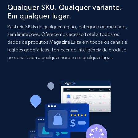
price, and more.
Qualquer SKU. Qualquer variante.
Em qualquer lugar.
1.9K+
323+
Comece agora
Rastreie SKUs de qualquer região, categoria ou mercado,
sem limitações. Oferecemos acesso total a todos os
dados de produtos Magazine Luiza em todos os canais e
regiões geográficas, fornecendo inteligência de produto
Etsy - Collect data on products using
personalizada a qualquer hora e em qualquer lugar.
specified keywords
URL, Product id, Listing inventory id, Title, Rating,
Reviews count shop, Reviews count item, Initial
price, and more.
1.9K+
323+
Comece agora
Etsy - Collects data from shop's URL
URL, Product id, Listing inventory id, Title, Rating,