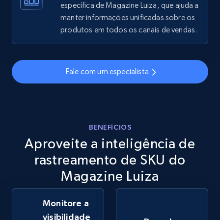
específica de Magazine Luiza, que ajuda a
manter informações unificadas sobre os
eBay - Gather data on products using
produtos em todos os canais de vendas.
specified keywords
URL, Product id, Title, Seller name, Seller rating,
Seller reviews, Breadcrumbs, Root category, and
Fale com um especialista
more.
2.5K+
359+
Comece agora
BENEFÍCIOS
Aproveite a inteligência de
eBay - Collect products from shops on eBay
rastreamento de SKU do
URL, Product id, Title, Seller name, Seller rating,
Magazine Luiza
Seller reviews, Breadcrumbs, Root category, and
more.
Monitore a
visibilidade
2.5K+
359+
Comece agora