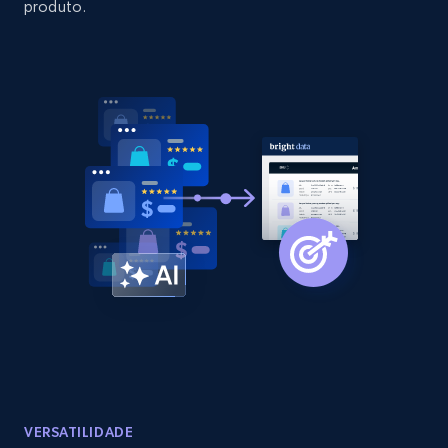
produto.
2.1K+
375+
Comece agora
Amazon products global dataset - Collect
products from Brands URLs
Title, Seller name, Brand, Description, Initial
price, Currency, Availability, Reviews count, and
more.
2.1K+
375+
Comece agora
Etsy
URL, Product id, Listing inventory id, Title, Rating,
VERSATILIDADE
Reviews count shop, Reviews count item, Initial