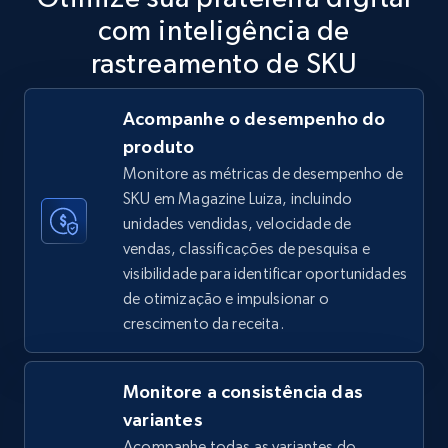
com inteligência de
5.6K+
875+
Comece agora
rastreamento de SKU
Acompanhe o desempenho do
TikTok Shop
produto
URL, Title, Available, Description, Currency, Initial
Monitore as métricas de desempenho de
price, Final price, Discount percent, and more.
SKU em Magazine Luiza, incluindo
unidades vendidas, velocidade de
5.4K+
668+
Comece agora
vendas, classificações de pesquisa e
visibilidade para identificar oportunidades
de otimização e impulsionar o
crescimento da receita.
TikTok Shop - category
URL, Title, Available, Description, Currency, Initial
price, Final price, Discount percent, and more.
Monitore a consistência das
variantes
5.4K+
668+
Comece agora
Acompanhe todas as variantes do