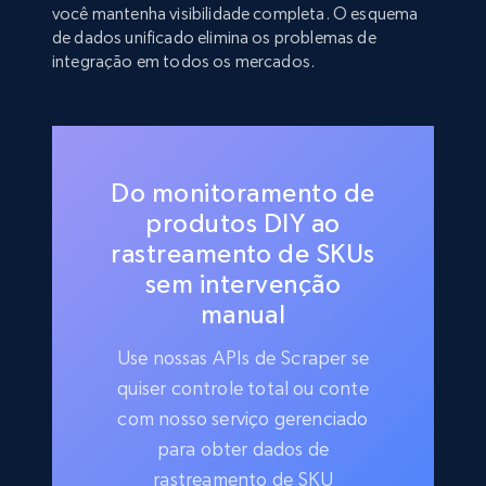
você mantenha visibilidade completa. O esquema
de dados unificado elimina os problemas de
integração em todos os mercados.
Do monitoramento de
produtos DIY ao
rastreamento de SKUs
sem intervenção
manual
Use nossas APIs de Scraper se
quiser controle total ou conte
com nosso serviço gerenciado
para obter dados de
rastreamento de SKU