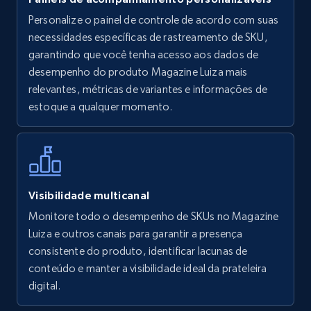
Personalize o painel de controle de acordo com suas
Walmart - products
necessidades específicas de rastreamento de SKU,
URL, Final price, Sku, Currency, Gtin,
garantindo que você tenha acesso aos dados de
Specifications, Image urls, Top reviews, and
desempenho do produto Magazine Luiza mais
more.
relevantes, métricas de variantes e informações de
estoque a qualquer momento.
5.6K+
875+
Comece agora
Walmart - products - Find new products by
Visibilidade multicanal
using specific category URL
Monitore todo o desempenho de SKUs no Magazine
URL, Final price, Sku, Currency, Gtin,
Luiza e outros canais para garantir a presença
Specifications, Image urls, Top reviews, and
consistente do produto, identificar lacunas de
more.
conteúdo e manter a visibilidade ideal da prateleira
digital.
5.6K+
875+
Comece agora