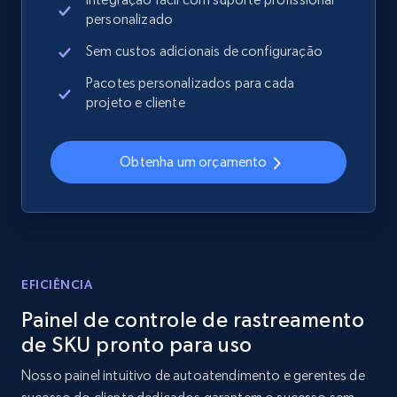
Sku, Product id, Product name, Manufacturer,
personalizado
and more.
Sem custos adicionais de configuração
2.1K+
355+
Comece agora
Pacotes personalizados para cada
projeto e cliente
Obtenha um orçamento
Home Depot US - Discover products by
specified UPC
URL, Domain, Country code, Model number,
Sku, Product id, Product name, Manufacturer,
and more.
EFICIÊNCIA
2.1K+
355+
Comece agora
Painel de controle de rastreamento
de SKU pronto para uso
Nosso painel intuitivo de autoatendimento e gerentes de
Home Depot US - Discovery products by