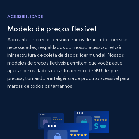
Amazon products global dataset - Collects
products by specific category URL
ACESSIBILIDADE
Title, Seller name, Brand, Description, Initial
Modelo de preços flexível
price, Currency, Availability, Reviews count, and
more.
Aproveite os preços personalizados de acordo com suas
necessidades, respaldados por nosso acesso direto à
2.1K+
375+
Comece agora
infraestrutura de coleta de dados líder mundial. Nossos
modelos de preços flexíveis permitem que você pague
apenas pelos dados de rastreamento de SKU de que
precisa, tornando a inteligência de produto acessível para
Amazon products global dataset -
marcas de todos os tamanhos.
Collecting products by keyword search
Title, Seller name, Brand, Description, Initial
price, Currency, Availability, Reviews count, and
more.
2.1K+
375+
Comece agora