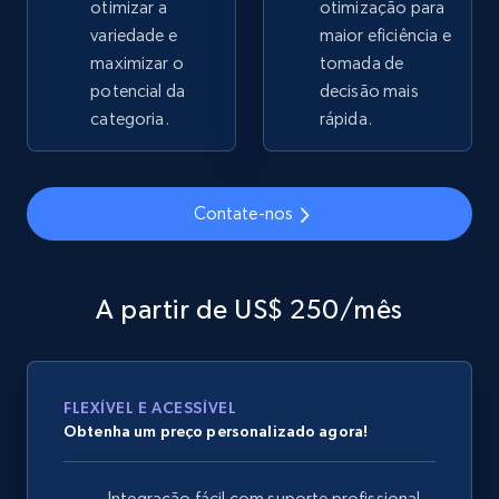
otimizar a
otimização para
2.1K+
variedade e
355+
Comece agora
maior eficiência e
maximizar o
tomada de
potencial da
decisão mais
categoria.
rápida.
Home Depot US - Gather data on products
using specified keywords
URL, Domain, Country code, Model number,
Contate-nos
Sku, Product id, Product name, Manufacturer,
and more.
A partir de US$ 250/mês
2.1K+
355+
Comece agora
FLEXÍVEL E ACESSÍVEL
Home Depot US - Discover products by
Obtenha um preço personalizado agora!
specified URL
URL, Domain, Country code, Model number,
Integração fácil com suporte profissional