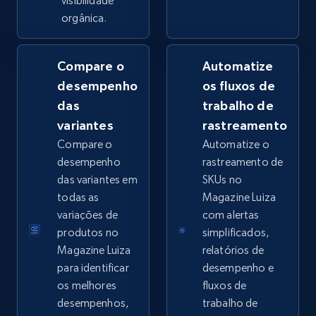
visibilidade
orgânica.
Compare o
Automatize
Google Shopping - collects products from
desempenho
os fluxos de
web using keywords
das
trabalho de
URL, Product id, Title, Product description,
Rating, Reviews count, Images, Variations, and
variantes
rastreamento
more.
Compare o
Automatize o
desempenho
rastreamento de
2.4K+
200+
Comece agora
das variantes em
SKUs no
todas as
Magazine Luiza
variações de
com alertas
produtos no
simplificados,
Home Depot US
Magazine Luiza
relatórios de
URL, Domain, Country code, Model number,
para identificar
desempenho e
Sku, Product id, Product name, Manufacturer,
os melhores
fluxos de
and more.
desempenhos,
trabalho de