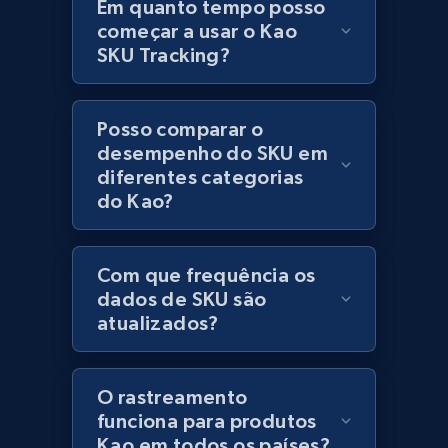
Em quanto tempo posso
price, Currency, Stock, and more.
começar a usar o Kao
SKU Tracking?
991+
165+
Comece agora
Posso comparar o
desempenho do SKU em
Lazada - Products - Discover products by
diferentes categorias
seller URL
do Kao?
URL, Title, Rating, Reviews, Initial price, Final
price, Currency, Stock, and more.
Com que frequência os
dados de SKU são
991+
165+
Comece agora
atualizados?
O rastreamento
Lazada - Products - Discover products by
funciona para produtos
brand URL
Kao em todos os países?