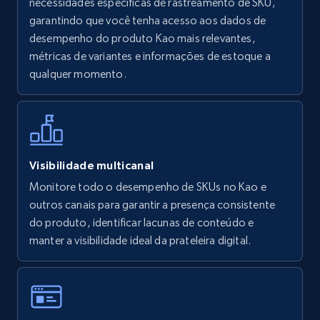
necessidades específicas de rastreamento de SKU,
URL, Final price, Sku, Currency, Gtin,
garantindo que você tenha acesso aos dados de
Specifications, Image urls, Top reviews, and
desempenho do produto Kao mais relevantes,
more.
métricas de variantes e informações de estoque a
qualquer momento.
5.6K+
875+
Comece agora
Walmart - products - Find new products by
Visibilidade multicanal
using specific category URL
Monitore todo o desempenho de SKUs no Kao e
URL, Final price, Sku, Currency, Gtin,
outros canais para garantir a presença consistente
Specifications, Image urls, Top reviews, and
do produto, identificar lacunas de conteúdo e
more.
manter a visibilidade ideal da prateleira digital.
5.6K+
875+
Comece agora