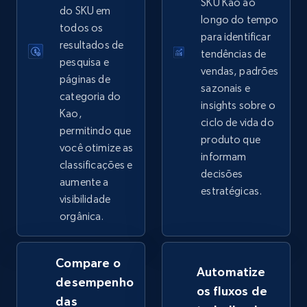
SKU Kao ao
do SKU em
longo do tempo
eBay - Collect records by category
todos os
para identificar
resultados de
URL, Product id, Title, Seller name, Seller rating,
tendências de
pesquisa e
Seller reviews, Breadcrumbs, Root category, and
vendas, padrões
more.
páginas de
sazonais e
categoria do
insights sobre o
Kao,
2.5K+
359+
Comece agora
ciclo de vida do
permitindo que
produto que
você otimize as
informam
classificações e
decisões
aumente a
Google Shopping
estratégicas.
visibilidade
URL, Product id, Title, Product description,
orgânica.
Rating, Reviews count, Images, Variations, and
more.
Compare o
Automatize
2.4K+
200+
Comece agora
desempenho
os fluxos de
das