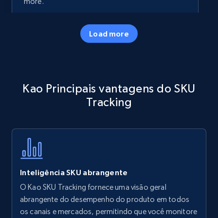
more.
35.3K+
5.7K+
Comece agora
Load more
Amazon products - Collects products by
Kao Principais vantagens do SKU
specific keywords
Tracking
Title, Seller name, Brand, Description, Initial
price, Currency, Availability, Reviews count, and
more.
35.3K+
5.7K+
Comece agora
Inteligência SKU abrangente
O Kao SKU Tracking fornece uma visão geral
Amazon products - find products by using
abrangente do desempenho do produto em todos
upc numbers
os canais e mercados, permitindo que você monitore