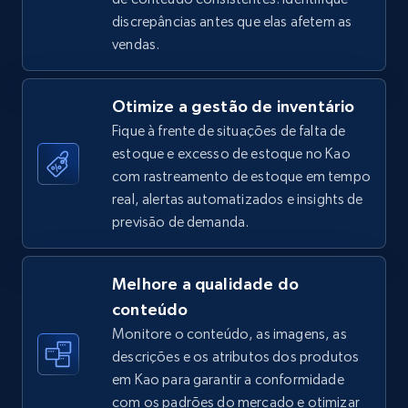
discrepâncias antes que elas afetem as
TikTok Shop - Collect TikTok shop products
vendas.
by keywords search
URL, Title, Available, Description, Currency, Initial
Otimize a gestão de inventário
price, Final price, Discount percent, and more.
Fique à frente de situações de falta de
estoque e excesso de estoque no Kao
5.4K+
668+
Comece agora
com rastreamento de estoque em tempo
real, alertas automatizados e insights de
previsão de demanda.
TikTok Shop - discover records by shop url
URL, Title, Available, Description, Currency, Initial
Melhore a qualidade do
price, Final price, Discount percent, and more.
conteúdo
Monitore o conteúdo, as imagens, as
5.4K+
668+
Comece agora
descrições e os atributos dos produtos
em Kao para garantir a conformidade
com os padrões do mercado e otimizar