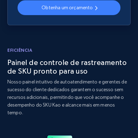
Obtenha um orçamento
2.1K+
355+
Comece agora
Home Depot US - Discover products by
specified UPC
EFICIÊNCIA
URL, Domain, Country code, Model number,
Painel de controle de rastreamento
Sku, Product id, Product name, Manufacturer,
de SKU pronto para uso
and more.
Nosso painel intuitivo de autoatendimento e gerentes de
2.1K+
355+
Comece agora
sucesso do cliente dedicados garantem o sucesso sem
recursos adicionais, permitindo que você acompanhe o
desempenho do SKU Kao e alcance mais em menos
tempo.
Home Depot US - Discovery products by
specific category URL
URL, Domain, Country code, Model number,