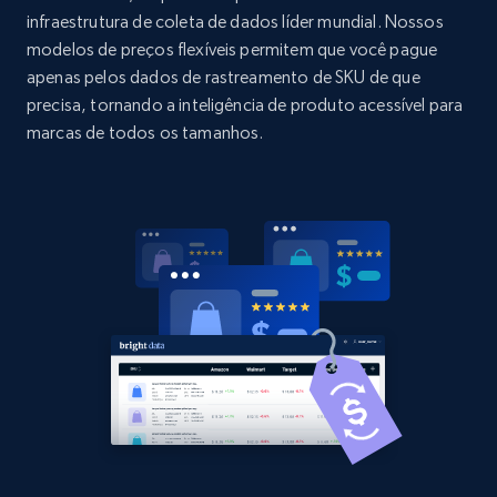
infraestrutura de coleta de dados líder mundial. Nossos
Title, Seller name, Brand, Description, Initial
modelos de preços flexíveis permitem que você pague
price, Currency, Availability, Reviews count, and
more.
apenas pelos dados de rastreamento de SKU de que
precisa, tornando a inteligência de produto acessível para
marcas de todos os tamanhos.
2.1K+
375+
Comece agora
Amazon products global dataset -
Collecting products by keyword search
Title, Seller name, Brand, Description, Initial
price, Currency, Availability, Reviews count, and
more.
2.1K+
375+
Comece agora