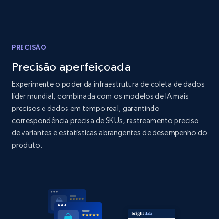
Amazon products global dataset - Collects
products by best sellers category URL
Title, Seller name, Brand, Description, Initial
PRECISÃO
price, Currency, Availability, Reviews count, and
more.
Precisão aperfeiçoada
Experimente o poder da infraestrutura de coleta de dados
2.1K+
375+
Comece agora
líder mundial, combinada com os modelos de IA mais
precisos e dados em tempo real, garantindo
correspondência precisa de SKUs, rastreamento preciso
de variantes e estatísticas abrangentes de desempenho do
Amazon products global dataset - Collect
produto.
Amazon products by seller URL
Title, Seller name, Brand, Description, Initial
price, Currency, Availability, Reviews count, and
more.
2.1K+
375+
Comece agora