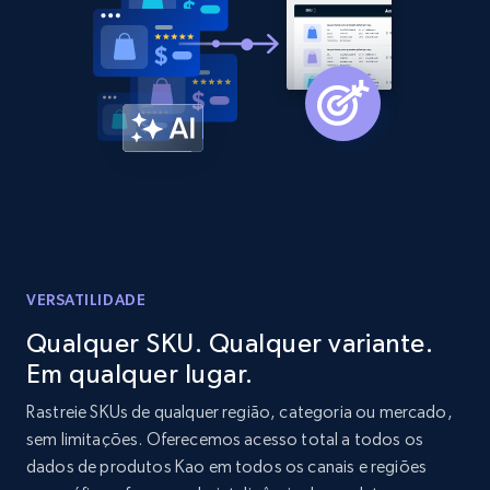
Amazon products global dataset - Collect
products from Brands URLs
Title, Seller name, Brand, Description, Initial
price, Currency, Availability, Reviews count, and
more.
2.1K+
375+
Comece agora
VERSATILIDADE
Qualquer SKU. Qualquer variante.
Etsy
Em qualquer lugar.
URL, Product id, Listing inventory id, Title, Rating,
Rastreie SKUs de qualquer região, categoria ou mercado,
Reviews count shop, Reviews count item, Initial
sem limitações. Oferecemos acesso total a todos os
price, and more.
dados de produtos Kao em todos os canais e regiões