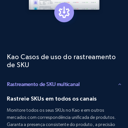
1.3K+
175+
Comece agora
Target - Gather data on products using
specified keywords
URL, Product id, Title, Product description,
Kao Casos de uso do rastreamento
Rating, Reviews count, Initial price, Discount,
de SKU
and more.
1.3K+
175+
Comece agora
Rastreamento de SKU multicanal
Rastreie SKUs em todos os canais
Target - Discover products by category url
Monitore todos os seus SKUs no Kao e em outros
URL, Product id, Title, Product description,
mercados com correspondência unificada de produtos.
Rating, Reviews count, Initial price, Discount,
Garanta a presença consistente do produto, a precisão