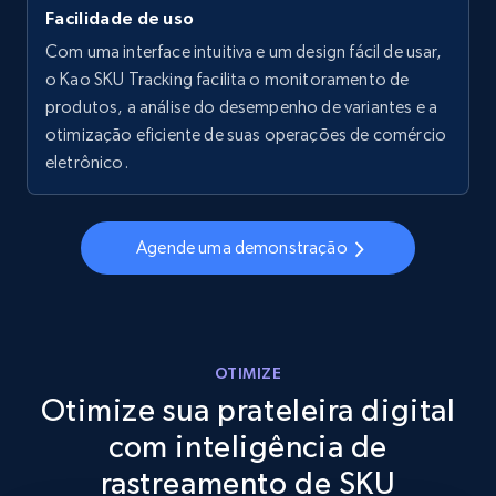
Facilidade de uso
Walmart - products - Collects products by
specific keywords
Com uma interface intuitiva e um design fácil de usar,
o Kao SKU Tracking facilita o monitoramento de
URL, Final price, Sku, Currency, Gtin,
produtos, a análise do desempenho de variantes e a
Specifications, Image urls, Top reviews, and
more.
otimização eficiente de suas operações de comércio
eletrônico.
5.6K+
875+
Comece agora
Agende uma demonstração
Walmart - products - Discover products by
using sku numbers
URL, Final price, Sku, Currency, Gtin,
OTIMIZE
Specifications, Image urls, Top reviews, and
Otimize sua prateleira digital
more.
com inteligência de
5.6K+
875+
Comece agora
rastreamento de SKU