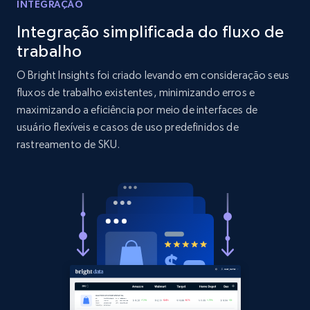
INTEGRAÇÃO
Integração simplificada do fluxo de
1.9K+
323+
Comece agora
trabalho
O Bright Insights foi criado levando em consideração seus
fluxos de trabalho existentes, minimizando erros e
Amazon products search
maximizando a eficiência por meio de interfaces de
Asin, URL, Name, Sponsored, Initial price, Final
usuário flexíveis e casos de uso predefinidos de
price, Currency, Sold, and more.
rastreamento de SKU.
1.6K+
181+
Comece agora
Target
URL, Product id, Title, Product description,
Rating, Reviews count, Initial price, Discount,
and more.