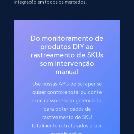
integração em todos os mercados.
Do monitoramento de
produtos DIY ao
rastreamento de SKUs
sem intervenção
manual
Use nossas APIs de Scraper se
quiser controle total ou conte
com nosso serviço gerenciado
para obter dados de
rastreamento de SKU
totalmente estruturados e sem
complicações.