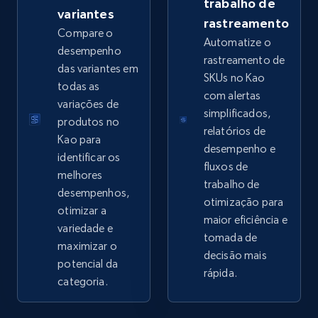
trabalho de
variantes
rastreamento
Google Shopping - collects products from
Compare o
Automatize o
web using keywords
desempenho
rastreamento de
das variantes em
URL, Product id, Title, Product description,
SKUs no Kao
todas as
Rating, Reviews count, Images, Variations, and
com alertas
more.
variações de
simplificados,
produtos no
relatórios de
Kao para
2.4K+
200+
Comece agora
desempenho e
identificar os
fluxos de
melhores
trabalho de
desempenhos,
otimização para
otimizar a
Home Depot US
maior eficiência e
variedade e
URL, Domain, Country code, Model number,
tomada de
maximizar o
Sku, Product id, Product name, Manufacturer,
decisão mais
potencial da
and more.
rápida.
categoria.
2.1K+
355+
Comece agora