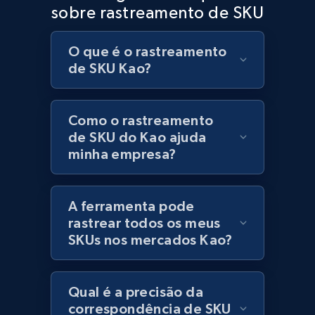
sobre rastreamento de SKU
Currency, Discount, Initial price, and more.
O que é o rastreamento
1.1K+
149+
Comece agora
de SKU Kao?
Como o rastreamento
Best Buy products - Collect data on
de SKU do Kao ajuda
products using specified keywords
minha empresa?
URL, Product id, Title, Images, Final price,
Currency, Discount, Initial price, and more.
A ferramenta pode
1.1K+
149+
Comece agora
rastrear todos os meus
SKUs nos mercados Kao?
Lazada - Products
Qual é a precisão da
URL, Title, Rating, Reviews, Initial price, Final
correspondência de SKU