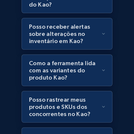
price, Currency, Stock, and more.
do Kao?
991+
165+
Comece agora
Posso receber alertas
sobre alterações no
inventário em Kao?
Lazada - Products - Discover products by
keyword
Como a ferramenta lida
URL, Title, Rating, Reviews, Initial price, Final
com as variantes do
price, Currency, Stock, and more.
produto Kao?
991+
165+
Comece agora
Posso rastrear meus
produtos e SKUs dos
concorrentes no Kao?
Lazada - Products - Discover products by
category URL or brand URL
URL, Title, Rating, Reviews, Initial price, Final