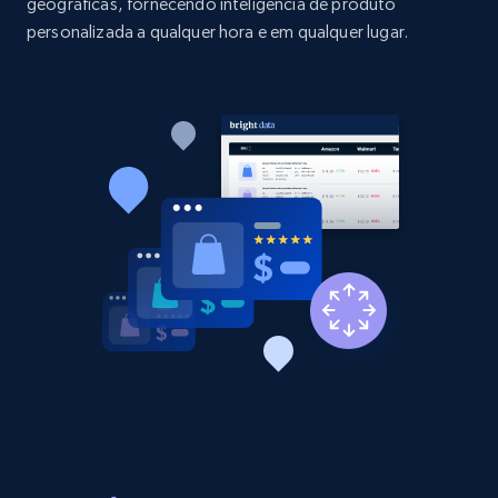
geográficas, fornecendo inteligência de produto
1.9K+
323+
Comece agora
personalizada a qualquer hora e em qualquer lugar.
Etsy - Collect data on products using
specified keywords
URL, Product id, Listing inventory id, Title, Rating,
Reviews count shop, Reviews count item, Initial
price, and more.
1.9K+
323+
Comece agora
Etsy - Collects data from shop's URL
URL, Product id, Listing inventory id, Title, Rating,
Reviews count shop, Reviews count item, Initial
price, and more.