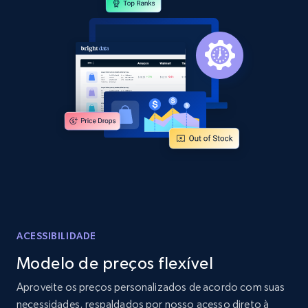
Sku, Product id, Product name, Manufacturer,
and more.
2.1K+
355+
Comece agora
Amazon products global dataset
Title, Seller name, Brand, Description, Initial
price, Currency, Availability, Reviews count, and
more.
2.1K+
375+
Comece agora
ACESSIBILIDADE
Modelo de preços flexível
Amazon products global dataset - Collects
Aproveite os preços personalizados de acordo com suas
products by specific category URL
necessidades, respaldados por nosso acesso direto à