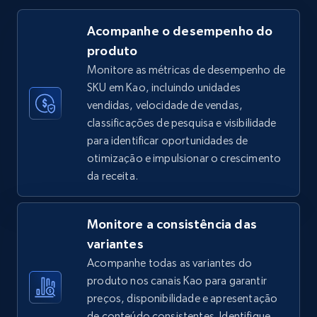
Acompanhe o desempenho do
produto
TikTok Shop
Monitore as métricas de desempenho de
URL, Title, Available, Description, Currency, Initial
SKU em Kao, incluindo unidades
price, Final price, Discount percent, and more.
vendidas, velocidade de vendas,
classificações de pesquisa e visibilidade
5.4K+
668+
Comece agora
para identificar oportunidades de
otimização e impulsionar o crescimento
da receita.
TikTok Shop - category
URL, Title, Available, Description, Currency, Initial
Monitore a consistência das
price, Final price, Discount percent, and more.
variantes
Acompanhe todas as variantes do
5.4K+
668+
Comece agora
produto nos canais Kao para garantir
preços, disponibilidade e apresentação
de conteúdo consistentes. Identifique