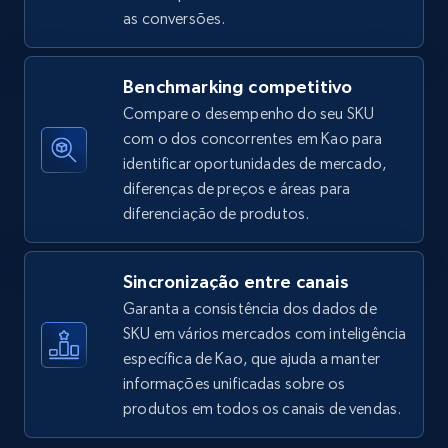
as conversões.
Amazon sellers info
Seller id, URL, Seller name, Description, Detailed
info, Stars, Feedbacks, Return policy, and more.
Benchmarking competitivo
Compare o desempenho do seu SKU
2.5K+
378+
Comece agora
com o dos concorrentes em Kao para
identificar oportunidades de mercado,
diferenças de preços e áreas para
diferenciação de produtos.
eBay
URL, Product id, Title, Seller name, Seller rating,
Sincronização entre canais
Seller reviews, Breadcrumbs, Root category, and
more.
Garanta a consistência dos dados de
SKU em vários mercados com inteligência
específica de Kao, que ajuda a manter
2.5K+
359+
Comece agora
informações unificadas sobre os
produtos em todos os canais de vendas.