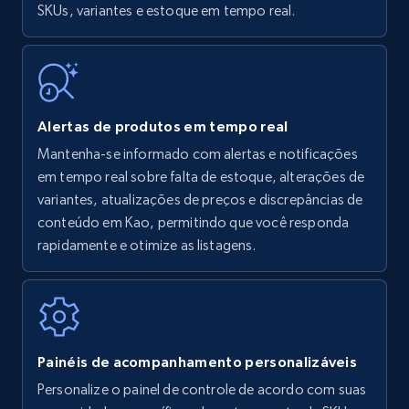
SKUs, variantes e estoque em tempo real.
Title, Seller name, Brand, Description, Initial
price, Currency, Availability, Reviews count, and
more.
35.3K+
5.7K+
Comece agora
Alertas de produtos em tempo real
Mantenha-se informado com alertas e notificações
em tempo real sobre falta de estoque, alterações de
Amazon Reviews
variantes, atualizações de preços e discrepâncias de
URL, Product name, Product rating, Product
conteúdo em Kao, permitindo que você responda
rating object, Product rating max, Rating,
rapidamente e otimize as listagens.
Author name, Asin, and more.
7.4K+
870+
Comece agora
Painéis de acompanhamento personalizáveis
Personalize o painel de controle de acordo com suas
Walmart - products