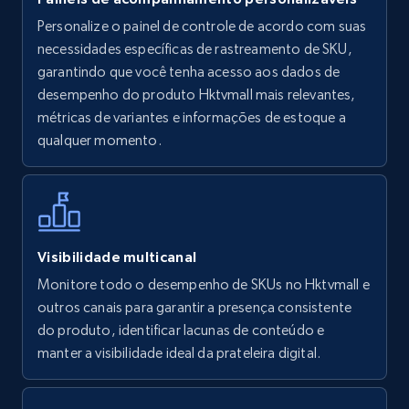
Personalize o painel de controle de acordo com suas
Walmart - products
necessidades específicas de rastreamento de SKU,
URL, Final price, Sku, Currency, Gtin,
garantindo que você tenha acesso aos dados de
Specifications, Image urls, Top reviews, and
desempenho do produto Hktvmall mais relevantes,
more.
métricas de variantes e informações de estoque a
qualquer momento.
5.6K+
875+
Comece agora
Walmart - products - Find new products by
Visibilidade multicanal
using specific category URL
Monitore todo o desempenho de SKUs no Hktvmall e
URL, Final price, Sku, Currency, Gtin,
outros canais para garantir a presença consistente
Specifications, Image urls, Top reviews, and
do produto, identificar lacunas de conteúdo e
more.
manter a visibilidade ideal da prateleira digital.
5.6K+
875+
Comece agora