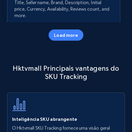
Title, Seller name, Brand, Description, Initial
price, Currency, Availability, Reviews count, and
more.
35.3K+
5.7K+
Comece agora
Load more
Amazon products - Collects products by
Hktvmall Principais vantagens do
specific keywords
SKU Tracking
Title, Seller name, Brand, Description, Initial
price, Currency, Availability, Reviews count, and
more.
35.3K+
5.7K+
Comece agora
Inteligência SKU abrangente
O Hktvmall SKU Tracking fornece uma visão geral