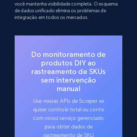
você mantenha visibilidade completa. O esquema
de dados unificado elimina os problemas de
integração em todos os mercados.
Do monitoramento de
produtos DIY ao
rastreamento de SKUs
sem intervenção
manual
Use nossas APIs de Scraper se
quiser controle total ou conte
com nosso serviço gerenciado
para obter dados de
rastreamento de SKU