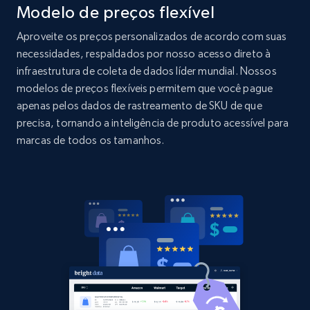
Modelo de preços flexível
Amazon products global dataset - Collects
products by specific category URL
Aproveite os preços personalizados de acordo com suas
Title, Seller name, Brand, Description, Initial
necessidades, respaldados por nosso acesso direto à
price, Currency, Availability, Reviews count, and
infraestrutura de coleta de dados líder mundial. Nossos
more.
modelos de preços flexíveis permitem que você pague
apenas pelos dados de rastreamento de SKU de que
2.1K+
375+
Comece agora
precisa, tornando a inteligência de produto acessível para
marcas de todos os tamanhos.
Amazon products global dataset -
Collecting products by keyword search
Title, Seller name, Brand, Description, Initial
price, Currency, Availability, Reviews count, and
more.
2.1K+
375+
Comece agora