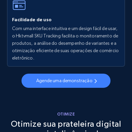
Facilidade de uso
Walmart - products - Collects products by
specific keywords
Com uma interface intuitiva e um design fácil de usar,
o Hktvmall SKU Tracking facilita o monitoramento de
URL, Final price, Sku, Currency, Gtin,
produtos, a análise do desempenho de variantes e a
Specifications, Image urls, Top reviews, and
more.
otimização eficiente de suas operações de comércio
eletrônico.
5.6K+
875+
Comece agora
Agende uma demonstração
Walmart - products - Discover products by
using sku numbers
URL, Final price, Sku, Currency, Gtin,
OTIMIZE
Specifications, Image urls, Top reviews, and
Otimize sua prateleira digital
more.