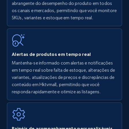
Amazon products - find products by using
abrangente do desempenho do produto em todos
upc numbers
os canais e mercados, permitindo que você monitore
SKUs, variantes e estoque em tempo real.
Title, Seller name, Brand, Description, Initial
price, Currency, Availability, Reviews count, and
more.
35.3K+
5.7K+
Comece agora
Alertas de produtos em tempo real
Mantenha-se informado com alertas e notificações
em tempo real sobre falta de estoque, alterações de
Amazon Reviews
variantes, atualizações de preços e discrepâncias de
URL, Product name, Product rating, Product
conteúdo em Hktvmall, permitindo que você
rating object, Product rating max, Rating,
responda rapidamente e otimize as listagens.
Author name, Asin, and more.
7.4K+
870+
Comece agora
Painéis de acompanhamento personalizáveis