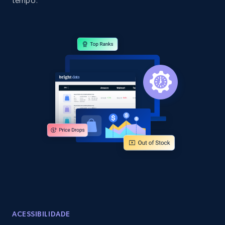
tempo.
specific category URL
URL, Domain, Country code, Model number,
Sku, Product id, Product name, Manufacturer,
and more.
2.1K+
355+
Comece agora
Amazon products global dataset
Title, Seller name, Brand, Description, Initial
price, Currency, Availability, Reviews count, and
more.
2.1K+
375+
Comece agora
ACESSIBILIDADE