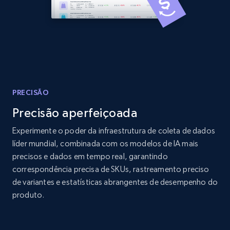
Amazon products global dataset - Collects
products by best sellers category URL
Title, Seller name, Brand, Description, Initial
price, Currency, Availability, Reviews count, and
more.
PRECISÃO
Precisão aperfeiçoada
2.1K+
375+
Comece agora
Experimente o poder da infraestrutura de coleta de dados
líder mundial, combinada com os modelos de IA mais
precisos e dados em tempo real, garantindo
Amazon products global dataset - Collect
correspondência precisa de SKUs, rastreamento preciso
Amazon products by seller URL
de variantes e estatísticas abrangentes de desempenho do
produto.
Title, Seller name, Brand, Description, Initial
price, Currency, Availability, Reviews count, and
more.