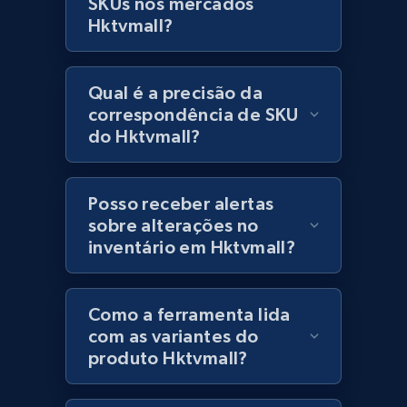
SKUs nos mercados
Lazada - Products
Hktvmall?
URL, Title, Rating, Reviews, Initial price, Final
price, Currency, Stock, and more.
Qual é a precisão da
991+
164+
Comece agora
correspondência de SKU
do Hktvmall?
Lazada - Products - Discover products by
Posso receber alertas
keyword
sobre alterações no
URL, Title, Rating, Reviews, Initial price, Final
inventário em Hktvmall?
price, Currency, Stock, and more.
991+
164+
Comece agora
Como a ferramenta lida
com as variantes do
produto Hktvmall?
Lazada - Products - Discover products by