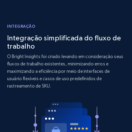
Reviews count shop, Reviews count item, Initial
price, and more.
INTEGRAÇÃO
1.9K+
323+
Comece agora
Integração simplificada do fluxo de
trabalho
O Bright Insights foi criado levando em consideração seus
Amazon products search
fluxos de trabalho existentes, minimizando erros e
Asin, URL, Name, Sponsored, Initial price, Final
maximizando a eficiência por meio de interfaces de
price, Currency, Sold, and more.
usuário flexíveis e casos de uso predefinidos de
rastreamento de SKU.
1.6K+
181+
Comece agora
Target
URL, Product id, Title, Product description,