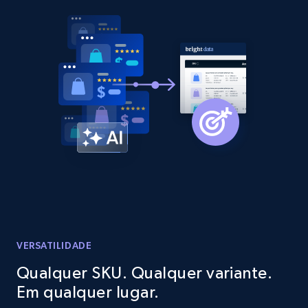
2.1K+
375+
Comece agora
Amazon products global dataset - Collect
products from Brands URLs
Title, Seller name, Brand, Description, Initial
price, Currency, Availability, Reviews count, and
more.
2.1K+
375+
Comece agora
VERSATILIDADE
Etsy
Qualquer SKU. Qualquer variante.
URL, Product id, Listing inventory id, Title, Rating,
Em qualquer lugar.
Reviews count shop, Reviews count item, Initial