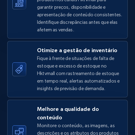
garantir preços, disponibilidade e
apresentação de conteúdo consistentes.
Identifique discrepâncias antes que elas
TikTok Shop - Collect TikTok shop products
afetem as vendas.
by keywords search
URL, Title, Available, Description, Currency, Initial
Otimize a gestão de inventário
price, Final price, Discount percent, and more.
Fique à frente de situações de falta de
estoque e excesso de estoque no
5.4K+
668+
Comece agora
Hktvmall com rastreamento de estoque
em tempo real, alertas automatizados e
insights de previsão de demanda.
TikTok Shop - discover records by shop url
URL, Title, Available, Description, Currency, Initial
Melhore a qualidade do
price, Final price, Discount percent, and more.
conteúdo
Monitore o conteúdo, as imagens, as
5.4K+
668+
Comece agora
descrições e os atributos dos produtos