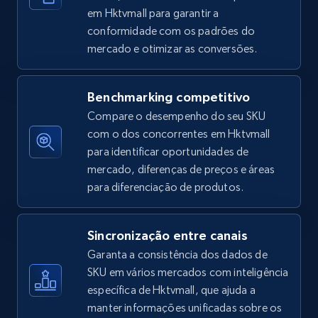
em Hktvmall para garantir a
conformidade com os padrões do
mercado e otimizar as conversões.
Amazon sellers info
Seller id, URL, Seller name, Description, Detailed
info, Stars, Feedbacks, Return policy, and more.
Benchmarking competitivo
Compare o desempenho do seu SKU
2.5K+
378+
Comece agora
com o dos concorrentes em Hktvmall
para identificar oportunidades de
mercado, diferenças de preços e áreas
para diferenciação de produtos.
eBay
URL, Product id, Title, Seller name, Seller rating,
Sincronização entre canais
Seller reviews, Breadcrumbs, Root category, and
more.
Garanta a consistência dos dados de
SKU em vários mercados com inteligência
específica de Hktvmall, que ajuda a
2.5K+
359+
Comece agora
manter informações unificadas sobre os