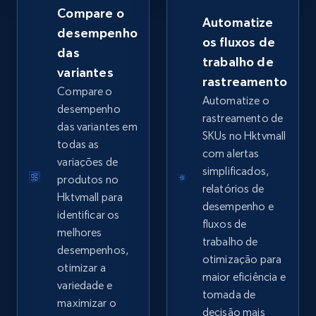
Compare o
Automatize
desempenho
os fluxos de
das
trabalho de
Google Shopping - collects products from
variantes
rastreamento
web using keywords
Compare o
Automatize o
URL, Product id, Title, Product description,
desempenho
rastreamento de
Rating, Reviews count, Images, Variations, and
das variantes em
SKUs no Hktvmall
more.
todas as
com alertas
variações de
simplificados,
2.4K+
199+
Comece agora
produtos no
relatórios de
Hktvmall para
desempenho e
identificar os
fluxos de
melhores
trabalho de
Home Depot US
desempenhos,
otimização para
URL, Domain, Country code, Model number,
otimizar a
maior eficiência e
Sku, Product id, Product name, Manufacturer,
variedade e
tomada de
and more.
maximizar o
decisão mais