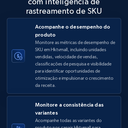
com inteligência de
5.6K+
875+
Comece agora
rastreamento de SKU
Acompanhe o desempenho do
produto
TikTok Shop
Monitore as métricas de desempenho de
URL, Title, Available, Description, Currency, Initial
SKU em Hktvmall, incluindo unidades
price, Final price, Discount percent, and more.
vendidas, velocidade de vendas,
classificações de pesquisa e visibilidade
5.4K+
668+
Comece agora
para identificar oportunidades de
otimização e impulsionar o crescimento
da receita.
TikTok Shop - category
URL, Title, Available, Description, Currency, Initial
Monitore a consistência das
price, Final price, Discount percent, and more.
variantes
Acompanhe todas as variantes do
5.4K+
668+
Comece agora
produto nos canais Hktvmall para