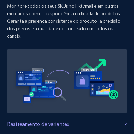
URL, Product id, Title, Product description,
Monitore todos os seus SKUs no Hktvmall e em outros
Rating, Reviews count, Initial price, Discount,
mercados com correspondência unificada de produtos.
and more.
Garanta a presença consistente do produto, a precisão
dos preços e a qualidade do conteúdo em todos os
1.3K+
175+
Comece agora
canais.
Target - Discover products by specified
UPC
URL, Product id, Title, Product description,
Rating, Reviews count, Initial price, Discount,
and more.
1.3K+
175+
Comece agora
Rastreamento de variantes