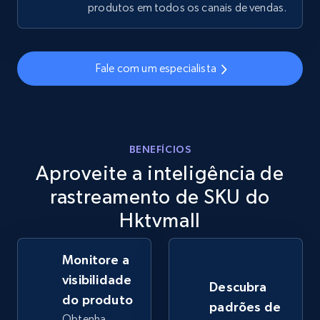
produtos em todos os canais de vendas.
eBay - Gather data on products using
specified keywords
Fale com um especialista
URL, Product id, Title, Seller name, Seller rating,
Seller reviews, Breadcrumbs, Root category, and
more.
BENEFÍCIOS
2.5K+
359+
Comece agora
Aproveite a inteligência de
rastreamento de SKU do
Hktvmall
eBay - Collect products from shops on eBay
URL, Product id, Title, Seller name, Seller rating,
Monitore a
Seller reviews, Breadcrumbs, Root category, and
more.
visibilidade
Descubra
do produto
padrões de
2.5K+
359+
Comece agora
Obtenha