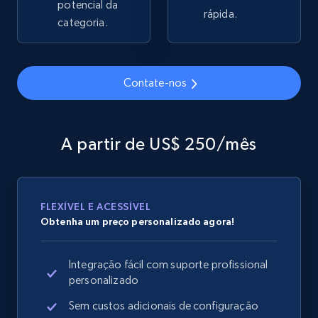
potencial da
rápida.
2.1K+
categoria.
355+
Comece agora
Contate-nos
Home Depot US - Gather data on products
using specified keywords
URL, Domain, Country code, Model number,
A partir de US$ 250/mês
Sku, Product id, Product name, Manufacturer,
and more.
2.1K+
355+
Comece agora
FLEXÍVEL E ACESSÍVEL
Obtenha um preço personalizado agora!
Integração fácil com suporte profissional
Home Depot US - Discover products by
personalizado
specified URL
Sem custos adicionais de configuração
URL, Domain, Country code, Model number,