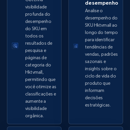
desempenho
visibilidade
Analise o
profunda do
desempenho do
desempenho
SKU Hktvmall ao
eBay - Collect records by category
do SKU em
longo do tempo
URL, Product id, Title, Seller name, Seller rating,
todos os
para identificar
Seller reviews, Breadcrumbs, Root category, and
resultados de
tendências de
more.
pesquisa e
vendas, padrões
páginas de
sazonais e
2.5K+
359+
Comece agora
categoria do
insights sobre o
Hktvmall,
ciclo de vida do
permitindo que
produto que
você otimize as
informam
Google Shopping
classificações e
decisões
URL, Product id, Title, Product description,
aumente a
estratégicas.
Rating, Reviews count, Images, Variations, and
visibilidade
more.
orgânica.
2.4K+
199+
Comece agora