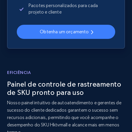
Sku, Product id, Product name, Manufacturer,
Pacotes personalizados para cada
and more.
projeto e cliente
2.1K+
355+
Comece agora
Obtenha um orçamento
Home Depot US - Discover products by
specified UPC
URL, Domain, Country code, Model number,
EFICIÊNCIA
Sku, Product id, Product name, Manufacturer,
Painel de controle de rastreamento
and more.
de SKU pronto para uso
2.1K+
355+
Comece agora
Nosso painel intuitivo de autoatendimento e gerentes de
sucesso do cliente dedicados garantem o sucesso sem
recursos adicionais, permitindo que você acompanhe o
desempenho do SKU Hktvmall e alcance mais em menos
Home Depot US - Discovery products by