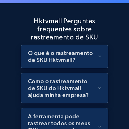
Best Buy products
URL, Product id, Title, Images, Final price,
Hktvmall Perguntas
Currency, Discount, Initial price, and more.
frequentes sobre
rastreamento de SKU
1.1K+
149+
Comece agora
O que é o rastreamento
de SKU Hktvmall?
Best Buy products - Collect data on
products using specified keywords
URL, Product id, Title, Images, Final price,
Como o rastreamento
Currency, Discount, Initial price, and more.
de SKU do Hktvmall
ajuda minha empresa?
1.1K+
149+
Comece agora
A ferramenta pode
rastrear todos os meus