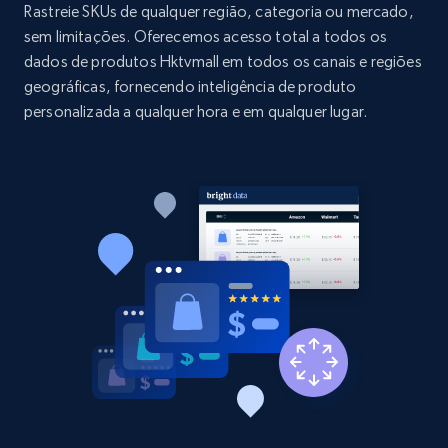
price, and more.
Rastreie SKUs de qualquer região, categoria ou mercado,
sem limitações. Oferecemos acesso total a todos os
dados de produtos Hktvmall em todos os canais e regiões
1.9K+
323+
Comece agora
geográficas, fornecendo inteligência de produto
personalizada a qualquer hora e em qualquer lugar.
Etsy - Collect data on products using
specified keywords
URL, Product id, Listing inventory id, Title, Rating,
Reviews count shop, Reviews count item, Initial
price, and more.
1.9K+
323+
Comece agora
Etsy - Collects data from shop's URL
URL, Product id, Listing inventory id, Title, Rating,