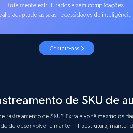
totalmente estruturados e sem complicações.
al e adaptado às suas necessidades de inteligência
Contate-nos
rastreamento de SKU de 
ão de rastreamento de SKU? Extraia você mesmo os d
de de desenvolver e manter infraestrutura, mantendo 