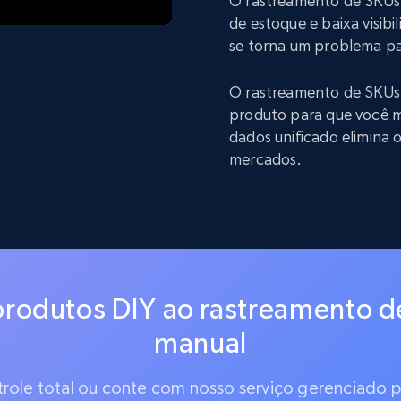
O rastreamento de SKUs 
de estoque e baixa visibi
se torna um problema pa
O rastreamento de SKUs
produto para que você m
dados unificado elimina
mercados.
rodutos DIY ao rastreamento d
manual
ntrole total ou conte com nosso serviço gerenciado