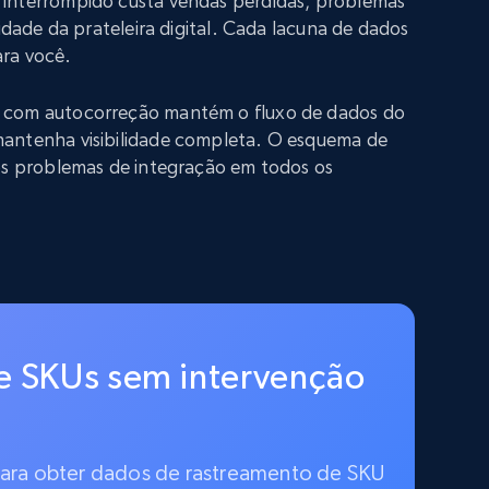
interrompido custa vendas perdidas, problemas
lidade da prateleira digital. Cada lacuna de dados
ra você.
 com autocorreção mantém o fluxo de dados do
antenha visibilidade completa. O esquema de
 os problemas de integração em todos os
e SKUs sem intervenção
 para obter dados de rastreamento de SKU