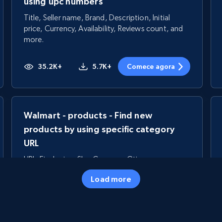
using upc numbers
Title, Seller name, Brand, Description, Initial
price, Currency, Availability, Reviews count, and
more.
35.2K+
5.7K+
Comece agora
Walmart - products - Find new
products by using specific category
URL
URL, Final price, Sku, Currency, Gtin,
Specifications, Image urls, Top reviews, and
Load more
more.
5.6K+
875+
Comece agora