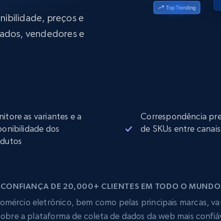
rtir de
Começa a partir de
collected
B
$0.9/IP
datacenter
onibilidade, preços e
rtir de
ados, vendedores e
Proxies ISP
eer
Mais de 700.000 proxies residenciais
estáticos totalmente compatíveis
de
itore as variantes e a
Correspondência pre
ponibilidade dos
de SKUs entre canais
dutos
CONFIANÇA DE 20,000+ CLIENTES EM TODO O MUNDO
mércio eletrônico, bem como pelas principais marcas, vare
obre a plataforma de coleta de dados da web mais confi