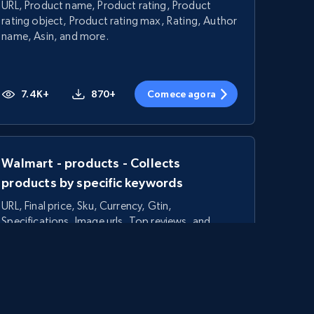
URL, Product name, Product rating, Product
rating object, Product rating max, Rating, Author
name, Asin, and more.
7.4K+
870+
Comece agora
Walmart - products - Collects
products by specific keywords
URL, Final price, Sku, Currency, Gtin,
Specifications, Image urls, Top reviews, and
more.
5.6K+
875+
Comece agora