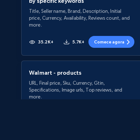
by specific keywords
Title, Seller name, Brand, Description, Initial
price, Currency, Availability, Reviews count, and
more.
35.2K+
5.7K+
Comece agora
Walmart - products
URL, Final price, Sku, Currency, Gtin,
Specifications, Image urls, Top reviews, and
more.
5.6K+
875+
Comece agora