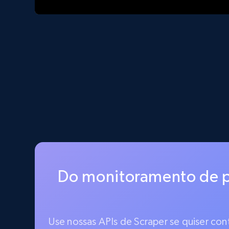
Do monitoramento de p
Use nossas APIs de Scraper se quiser co