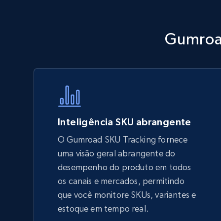
Walmart - products - Discover
Gumroad
products by using sku numbers
URL, Final price, Sku, Currency, Gtin,
Specifications, Image urls, Top reviews, and
more.
5.6K+
875+
Comece agora
Inteligência SKU abrangente
O Gumroad SKU Tracking fornece
uma visão geral abrangente do
TikTok Shop - Collect TikTok shop
desempenho do produto em todos
products by keywords search
os canais e mercados, permitindo
URL, Title, Available, Description, Currency, Initial
que você monitore SKUs, variantes e
price, Final price, Discount percent, and more.
estoque em tempo real.