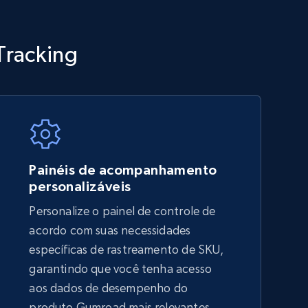
TikTok Shop - category
Tracking
URL, Title, Available, Description, Currency, Initial
price, Final price, Discount percent, and more.
5.4K+
667+
Comece agora
Painéis de acompanhamento
personalizáveis
Personalize o painel de controle de
Amazon sellers info
acordo com suas necessidades
Seller id, URL, Seller name, Description, Detailed
específicas de rastreamento de SKU,
info, Stars, Feedbacks, Return policy, and more.
garantindo que você tenha acesso
aos dados de desempenho do
produto Gumroad mais relevantes,