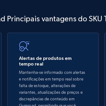
TikTok Shop
 Principais vantagens do SKU 
URL, Title, Available, Description, Currency, Initial
price, Final price, Discount percent, and more.
5.4K+
667+
Comece agora
Alertas de produtos em
tempo real
Mantenha-se informado com alertas
TikTok Shop - discover records by shop
e notificações em tempo real sobre
url
falta de estoque, alterações de
variantes, atualizações de preços e
URL, Title, Available, Description, Currency, Initial
price, Final price, Discount percent, and more.
discrepâncias de conteúdo em
Gumroad, permitindo que você