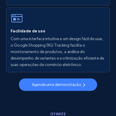
5.6K+
875+
Comece agora
Walmart - products - Collects products by
Facilidade de uso
specific keywords
Com uma interface intuitiva e um design fácil de usar,
URL, Final price, Sku, Currency, Gtin,
o Google Shopping SKU Tracking facilita o
Specifications, Image urls, Top reviews, and
more.
monitoramento de produtos, a análise do
desempenho de variantes e a otimização eficiente de
suas operações de comércio eletrônico.
5.6K+
875+
Comece agora
Agende uma demonstração
Walmart - products - Discover products by
using sku numbers
URL, Final price, Sku, Currency, Gtin,
Specifications, Image urls, Top reviews, and
OTIMIZE