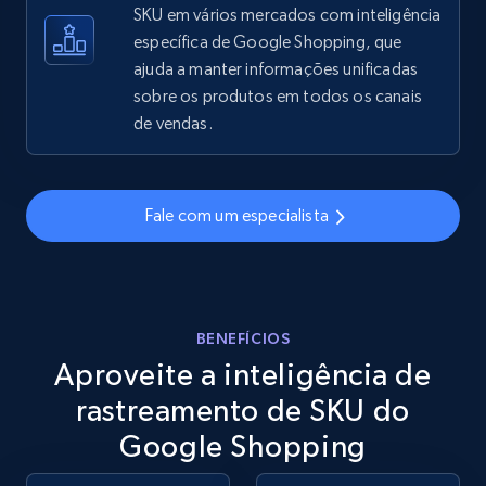
SKU em vários mercados com inteligência
específica de Google Shopping, que
ajuda a manter informações unificadas
eBay - Gather data on products using
sobre os produtos em todos os canais
specified keywords
de vendas.
URL, Product id, Title, Seller name, Seller rating,
Seller reviews, Breadcrumbs, Root category, and
more.
Fale com um especialista
2.5K+
359+
Comece agora
BENEFÍCIOS
Aproveite a inteligência de
eBay - Collect products from shops on eBay
URL, Product id, Title, Seller name, Seller rating,
rastreamento de SKU do
Seller reviews, Breadcrumbs, Root category, and
Google Shopping
more.