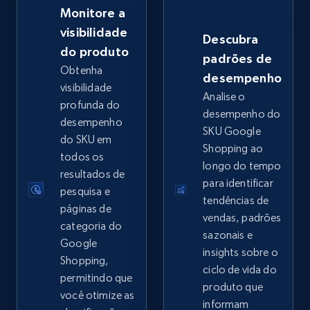
Monitore a
2.5K+
359+
Comece agora
visibilidade
Descubra
do produto
padrões de
Obtenha
desempenho
eBay - Collect records by category
visibilidade
Analise o
URL, Product id, Title, Seller name, Seller rating,
profunda do
desempenho do
Seller reviews, Breadcrumbs, Root category, and
desempenho
SKU Google
more.
do SKU em
Shopping ao
todos os
longo do tempo
2.5K+
359+
Comece agora
resultados de
para identificar
pesquisa e
tendências de
páginas de
vendas, padrões
categoria do
sazonais e
Google Shopping
Google
insights sobre o
URL, Product id, Title, Product description,
Shopping,
ciclo de vida do
Rating, Reviews count, Images, Variations, and
permitindo que
produto que
more.
você otimize as
informam