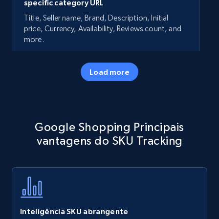
specific category URL
Title, Seller name, Brand, Description, Initial
price, Currency, Availability, Reviews count, and
more.
35.2K+
5.7K+
Comece agora
Load more
Amazon products - Collects products by
Google Shopping Principais
specific keywords
vantagens do SKU Tracking
Title, Seller name, Brand, Description, Initial
price, Currency, Availability, Reviews count, and
more.
35.2K+
5.7K+
Comece agora
Inteligência SKU abrangente