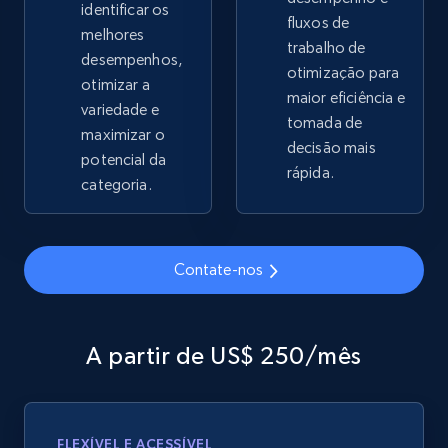
and more.
identificar os
fluxos de
melhores
trabalho de
2.1K+
desempenhos,
353+
Comece agora
otimização para
otimizar a
maior eficiência e
variedade e
tomada de
maximizar o
decisão mais
Home Depot US - Gather data on products
potencial da
rápida.
using specified keywords
categoria.
URL, Domain, Country code, Model number,
Sku, Product id, Product name, Manufacturer,
and more.
Contate-nos
2.1K+
353+
Comece agora
A partir de US$ 250/mês
Home Depot US - Discover products by
specified URL
FLEXÍVEL E ACESSÍVEL