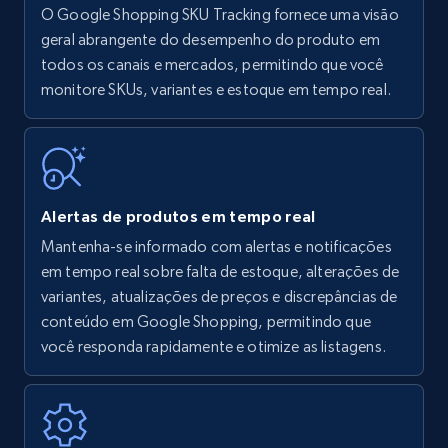
O Google Shopping SKU Tracking fornece uma visão
Amazon products - find products by using
geral abrangente do desempenho do produto em
upc numbers
todos os canais e mercados, permitindo que você
monitore SKUs, variantes e estoque em tempo real.
Title, Seller name, Brand, Description, Initial
price, Currency, Availability, Reviews count, and
more.
35.2K+
5.7K+
Comece agora
Alertas de produtos em tempo real
Mantenha-se informado com alertas e notificações
em tempo real sobre falta de estoque, alterações de
Amazon Reviews
variantes, atualizações de preços e discrepâncias de
URL, Product name, Product rating, Product
conteúdo em Google Shopping, permitindo que
rating object, Product rating max, Rating,
você responda rapidamente e otimize as listagens.
Author name, Asin, and more.
7.4K+
870+
Comece agora