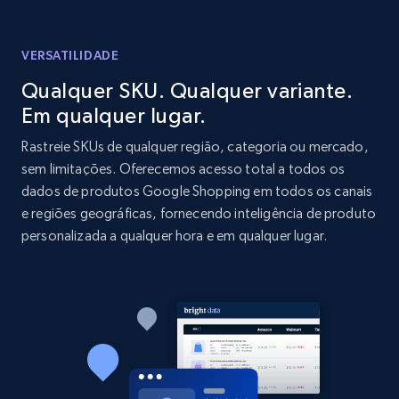
Reviews count shop, Reviews count item, Initial
price, and more.
VERSATILIDADE
1.9K+
322+
Comece agora
Qualquer SKU. Qualquer variante.
Em qualquer lugar.
Rastreie SKUs de qualquer região, categoria ou mercado,
sem limitações. Oferecemos acesso total a todos os
Etsy - Collect data on products using
dados de produtos Google Shopping em todos os canais
specified keywords
e regiões geográficas, fornecendo inteligência de produto
URL, Product id, Listing inventory id, Title, Rating,
personalizada a qualquer hora e em qualquer lugar.
Reviews count shop, Reviews count item, Initial
price, and more.
1.9K+
322+
Comece agora
Etsy - Collects data from shop's URL