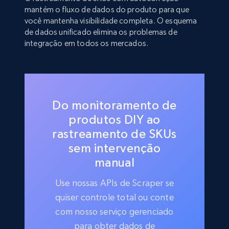
mantém o fluxo de dados do produto para que
você mantenha visibilidade completa. O esquema
de dados unificado elimina os problemas de
integração em todos os mercados.
Do monitoramento de
produtos DIY ao
rastreamento de SKUs
sem intervenção
manual
Use nossas APIs de Scraper se
quiser controle total ou conte
com nosso serviço gerenciado
para obter dados de