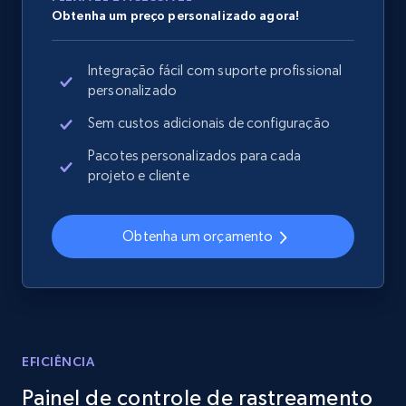
URL, Domain, Country code, Model number,
Obtenha um preço personalizado agora!
Sku, Product id, Product name, Manufacturer,
and more.
Integração fácil com suporte profissional
personalizado
2.1K+
353+
Comece agora
Sem custos adicionais de configuração
Pacotes personalizados para cada
projeto e cliente
Home Depot US - Discover products by
specified UPC
Obtenha um orçamento
URL, Domain, Country code, Model number,
Sku, Product id, Product name, Manufacturer,
and more.
2.1K+
353+
Comece agora
EFICIÊNCIA
Painel de controle de rastreamento