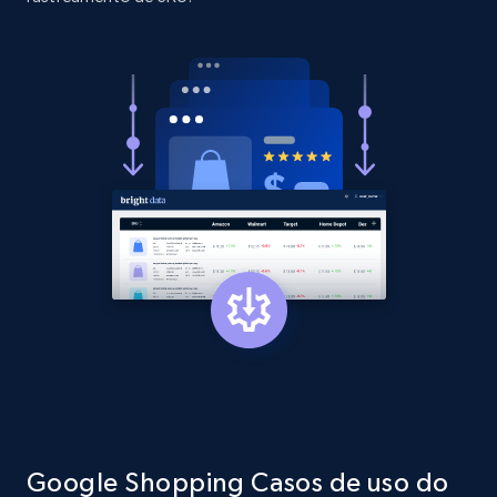
URL, Product id, Title, Product description,
Rating, Reviews count, Initial price, Discount,
and more.
1.3K+
175+
Comece agora
Target - Gather data on products using
specified keywords
URL, Product id, Title, Product description,
Rating, Reviews count, Initial price, Discount,
and more.
1.3K+
175+
Comece agora
Google Shopping Casos de uso do