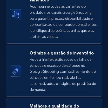
5.4K+
667+
Comece agora
Acompanhe todas as variantes do
produto nos canais Google Shopping
para garantir preços, disponibilidade e
apresentação de conteúdo consistentes.
TikTok Shop - Collect TikTok shop products
Identifique discrepâncias antes que elas
by keywords search
afetem as vendas.
URL, Title, Available, Description, Currency, Initial
price, Final price, Discount percent, and more.
Otimize a gestão de inventário
Fique à frente de situações de falta de
5.4K+
667+
Comece agora
estoque e excesso de estoque no
Google Shopping com rastreamento de
estoque em tempo real, alertas
TikTok Shop - discover records by shop url
automatizados e insights de previsão de
demanda.
URL, Title, Available, Description, Currency, Initial
price, Final price, Discount percent, and more.
Melhore a qualidade do