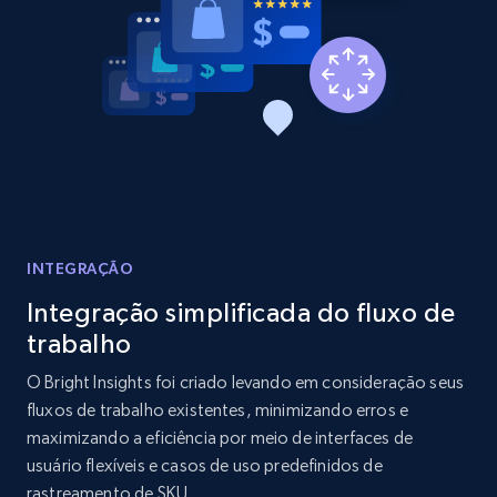
URL, Product id, Listing inventory id, Title, Rating,
Reviews count shop, Reviews count item, Initial
price, and more.
1.9K+
322+
Comece agora
Amazon products search
INTEGRAÇÃO
Asin, URL, Name, Sponsored, Initial price, Final
price, Currency, Sold, and more.
Integração simplificada do fluxo de
trabalho
1.6K+
181+
Comece agora
O Bright Insights foi criado levando em consideração seus
fluxos de trabalho existentes, minimizando erros e
maximizando a eficiência por meio de interfaces de
usuário flexíveis e casos de uso predefinidos de
Target
rastreamento de SKU.