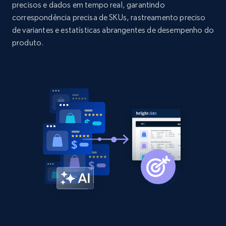
more.
precisos e dados em tempo real, garantindo
correspondência precisa de SKUs, rastreamento preciso
de variantes e estatísticas abrangentes de desempenho do
2.1K+
375+
Comece agora
produto.
Amazon products global dataset - Collect
products from Brands URLs
Title, Seller name, Brand, Description, Initial
price, Currency, Availability, Reviews count, and
more.
2.1K+
375+
Comece agora
Etsy
URL, Product id, Listing inventory id, Title, Rating,