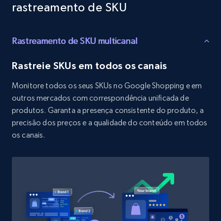
Target - Discover products by category url
rastreamento de SKU
URL, Product id, Title, Product description,
Rating, Reviews count, Initial price, Discount,
Rastreamento de SKU multicanal
and more.
Rastreie SKUs em todos os canais
1.3K+
175+
Comece agora
Monitore todos os seus SKUs no Google Shopping e em
outros mercados com correspondência unificada de
produtos. Garanta a presença consistente do produto, a
Target - Discover products by specified
precisão dos preços e a qualidade do conteúdo em todos
UPC
os canais.
URL, Product id, Title, Product description,
Rating, Reviews count, Initial price, Discount,
and more.
1.3K+
175+
Comece agora