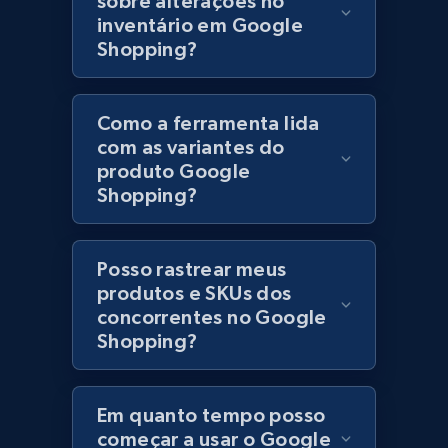
sobre alterações no
inventário em Google
Shopping?
Lowes.com - Collect records by category
URL, Domain, Marketplace pn, Sku, Other pn,
Model number, Gtin ean pn, Product name, and
Como a ferramenta lida
more.
com as variantes do
produto Google
Shopping?
991+
162+
Comece agora
Posso rastrear meus
Lazada - Products
produtos e SKUs dos
concorrentes no Google
URL, Title, Rating, Reviews, Initial price, Final
Shopping?
price, Currency, Stock, and more.
988+
160+
Comece agora
Em quanto tempo posso
começar a usar o Google