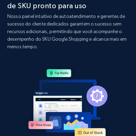
de SKU pronto para uso
Home Depot US - Discovery products by
specific category URL
Nosso painel intuitivo de autoatendimento e gerentes de
URL, Domain, Country code, Model number,
sucesso do cliente dedicados garantem o sucesso sem
Sku, Product id, Product name, Manufacturer,
recursos adicionais, permitindo que você acompanhe o
and more.
desempenho do SKU Google Shopping e alcance mais em
menos tempo.
2.1K+
353+
Comece agora
Amazon products global dataset
Title, Seller name, Brand, Description, Initial
price, Currency, Availability, Reviews count, and
more.
2.1K+
375+
Comece agora