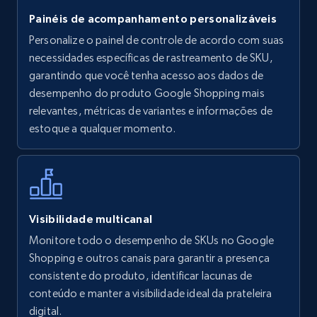
Painéis de acompanhamento personalizáveis
Personalize o painel de controle de acordo com suas
Walmart - products
necessidades específicas de rastreamento de SKU,
URL, Final price, Sku, Currency, Gtin,
garantindo que você tenha acesso aos dados de
Specifications, Image urls, Top reviews, and
desempenho do produto Google Shopping mais
more.
relevantes, métricas de variantes e informações de
estoque a qualquer momento.
5.6K+
875+
Comece agora
Walmart - products - Find new products by
Visibilidade multicanal
using specific category URL
Monitore todo o desempenho de SKUs no Google
URL, Final price, Sku, Currency, Gtin,
Shopping e outros canais para garantir a presença
Specifications, Image urls, Top reviews, and
consistente do produto, identificar lacunas de
more.
conteúdo e manter a visibilidade ideal da prateleira
digital.