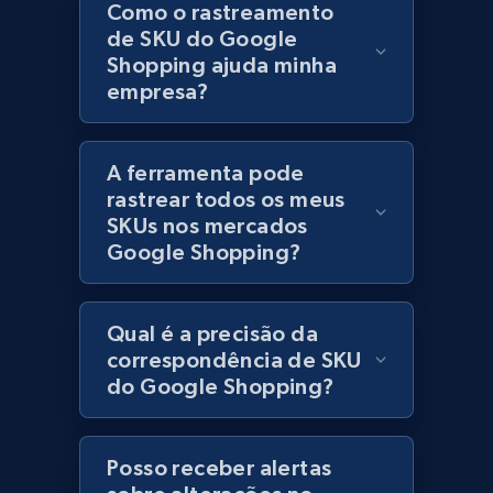
Como o rastreamento
Lowes.com
de SKU do Google
Shopping ajuda minha
URL, Domain, Marketplace pn, Sku, Other pn,
empresa?
Model number, Gtin ean pn, Product name, and
more.
A ferramenta pode
991+
162+
Comece agora
rastrear todos os meus
SKUs nos mercados
Google Shopping?
Lowes.com - Gather data on products using
specified keywords
Qual é a precisão da
URL, Domain, Marketplace pn, Sku, Other pn,
correspondência de SKU
Model number, Gtin ean pn, Product name, and
do Google Shopping?
more.
991+
162+
Comece agora
Posso receber alertas