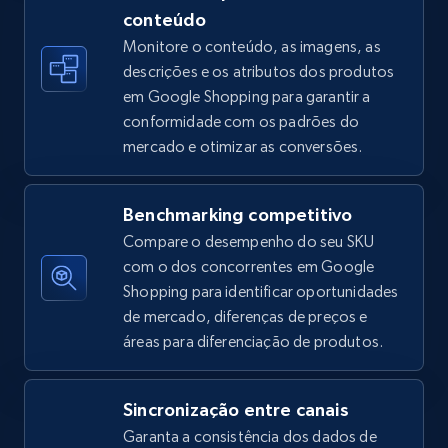
5.4K+
667+
Comece agora
conteúdo
Monitore o conteúdo, as imagens, as
descrições e os atributos dos produtos
em Google Shopping para garantir a
Amazon sellers info
conformidade com os padrões do
Seller id, URL, Seller name, Description, Detailed
mercado e otimizar as conversões.
info, Stars, Feedbacks, Return policy, and more.
2.5K+
378+
Comece agora
Benchmarking competitivo
Compare o desempenho do seu SKU
com o dos concorrentes em Google
Shopping para identificar oportunidades
eBay
de mercado, diferenças de preços e
URL, Product id, Title, Seller name, Seller rating,
áreas para diferenciação de produtos.
Seller reviews, Breadcrumbs, Root category, and
more.
Sincronização entre canais
Garanta a consistência dos dados de
2.5K+
359+
Comece agora