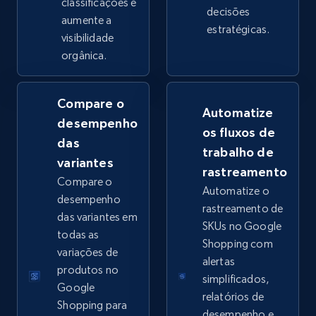
classificações e
decisões
2.4K+
aumente a
199+
Comece agora
estratégicas.
visibilidade
orgânica.
Google Shopping - collects products from
Compare o
web using keywords
Automatize
desempenho
URL, Product id, Title, Product description,
os fluxos de
das
Rating, Reviews count, Images, Variations, and
trabalho de
more.
variantes
rastreamento
Compare o
Automatize o
2.4K+
199+
Comece agora
desempenho
rastreamento de
das variantes em
SKUs no Google
todas as
Shopping com
variações de
alertas
Home Depot US
produtos no
simplificados,
URL, Domain, Country code, Model number,
Google
relatórios de
Sku, Product id, Product name, Manufacturer,
Shopping para
desempenho e