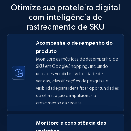
more.
Otimize sua prateleira digital
com inteligência de
5.6K+
875+
Comece agora
rastreamento de SKU
Acompanhe o desempenho do
TikTok Shop
produto
URL, Title, Available, Description, Currency, Initial
Monitore as métricas de desempenho de
price, Final price, Discount percent, and more.
SKU em Google Shopping, incluindo
unidades vendidas, velocidade de
5.4K+
667+
Comece agora
vendas, classificações de pesquisa e
visibilidade para identificar oportunidades
de otimização e impulsionar o
crescimento da receita.
TikTok Shop - category
URL, Title, Available, Description, Currency, Initial
price, Final price, Discount percent, and more.
Monitore a consistência das
variantes