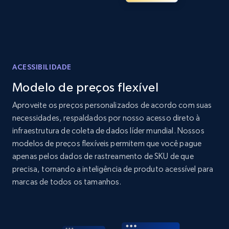
Amazon products global dataset - Collects
products by specific category URL
Title, Seller name, Brand, Description, Initial
price, Currency, Availability, Reviews count, and
ACESSIBILIDADE
more.
Modelo de preços flexível
2.1K+
375+
Comece agora
Aproveite os preços personalizados de acordo com suas
necessidades, respaldados por nosso acesso direto à
infraestrutura de coleta de dados líder mundial. Nossos
modelos de preços flexíveis permitem que você pague
Amazon products global dataset -
apenas pelos dados de rastreamento de SKU de que
Collecting products by keyword search
precisa, tornando a inteligência de produto acessível para
Title, Seller name, Brand, Description, Initial
marcas de todos os tamanhos.
price, Currency, Availability, Reviews count, and
more.