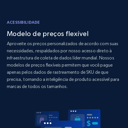
Amazon products global dataset - Collects
products by specific category URL
Title, Seller name, Brand, Description, Initial
ACESSIBILIDADE
price, Currency, Availability, Reviews count, and
Modelo de preços flexível
more.
Aproveite os preços personalizados de acordo com suas
2.1K+
375+
Comece agora
necessidades, respaldados por nosso acesso direto à
infraestrutura de coleta de dados líder mundial. Nossos
modelos de preços flexíveis permitem que você pague
apenas pelos dados de rastreamento de SKU de que
Amazon products global dataset -
precisa, tornando a inteligência de produto acessível para
Collecting products by keyword search
marcas de todos os tamanhos.
Title, Seller name, Brand, Description, Initial
price, Currency, Availability, Reviews count, and
more.
2.1K+
375+
Comece agora