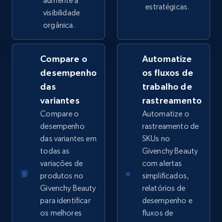
aumente a
estratégicas.
visibilidade
orgânica.
Google Shopping - collects products from
Compare o
Automatize
web using keywords
desempenho
os fluxos de
URL, Product id, Title, Product description,
das
trabalho de
Rating, Reviews count, Images, Variations, and
more.
variantes
rastreamento
Compare o
Automatize o
2.4K+
199+
Comece agora
desempenho
rastreamento de
das variantes em
SKUs no
todas as
Givenchy Beauty
variações de
com alertas
Home Depot US
produtos no
simplificados,
URL, Domain, Country code, Model number,
Givenchy Beauty
relatórios de
Sku, Product id, Product name, Manufacturer,
para identificar
desempenho e
and more.
os melhores
fluxos de