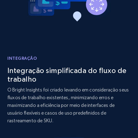
Reviews count shop, Reviews count item, Initial
price, and more.
1.9K+
323+
Comece agora
INTEGRAÇÃO
Amazon products search
Asin, URL, Name, Sponsored, Initial price, Final
Integração simplificada do fluxo de
price, Currency, Sold, and more.
trabalho
O Bright Insights foi criado levando em consideração seus
1.6K+
181+
Comece agora
fluxos de trabalho existentes, minimizando erros e
maximizando a eficiência por meio de interfaces de
usuário flexíveis e casos de uso predefinidos de
rastreamento de SKU.
Target
URL, Product id, Title, Product description,