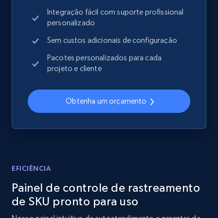
Sku, Product id, Product name, Manufacturer,
Integração fácil com suporte profissional
and more.
personalizado
Sem custos adicionais de configuração
2.1K+
355+
Comece agora
Pacotes personalizados para cada
projeto e cliente
Home Depot US - Discover products by
Obtenha um orçamento
specified UPC
URL, Domain, Country code, Model number,
Sku, Product id, Product name, Manufacturer,
and more.
2.1K+
355+
Comece agora
EFICIÊNCIA
Painel de controle de rastreamento
de SKU pronto para uso
Home Depot US - Discovery products by