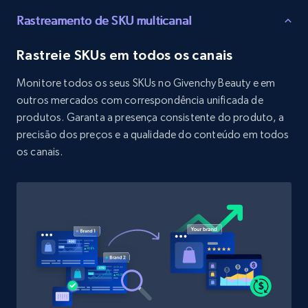
URL, Product id, Title, Product description,
Rastreamento de SKU multicanal
Rating, Reviews count, Initial price, Discount,
and more.
Rastreie SKUs em todos os canais
1.3K+
175+
Comece agora
Monitore todos os seus SKUs no Givenchy Beauty e em
outros mercados com correspondência unificada de
produtos. Garanta a presença consistente do produto, a
precisão dos preços e a qualidade do conteúdo em todos
Target - Discover products by specified
os canais.
UPC
URL, Product id, Title, Product description,
Rating, Reviews count, Initial price, Discount,
and more.
1.3K+
175+
Comece agora