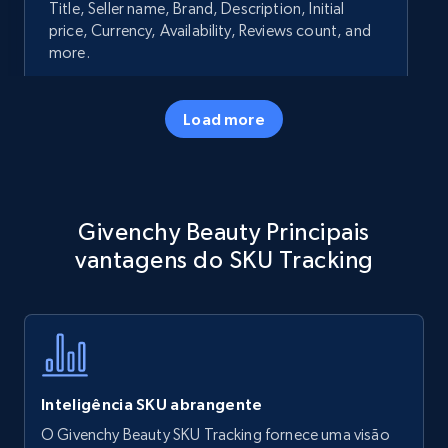
Title, Seller name, Brand, Description, Initial
price, Currency, Availability, Reviews count, and
more.
35.3K+
5.7K+
Comece agora
Load more
Amazon products - Collects products by
Givenchy Beauty Principais
specific keywords
vantagens do SKU Tracking
Title, Seller name, Brand, Description, Initial
price, Currency, Availability, Reviews count, and
more.
35.3K+
5.7K+
Comece agora
Inteligência SKU abrangente
O Givenchy Beauty SKU Tracking fornece uma visão