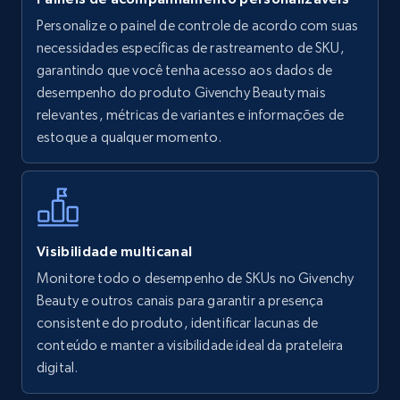
Personalize o painel de controle de acordo com suas
Walmart - products
necessidades específicas de rastreamento de SKU,
URL, Final price, Sku, Currency, Gtin,
garantindo que você tenha acesso aos dados de
Specifications, Image urls, Top reviews, and
desempenho do produto Givenchy Beauty mais
more.
relevantes, métricas de variantes e informações de
estoque a qualquer momento.
5.6K+
875+
Comece agora
Walmart - products - Find new products by
Visibilidade multicanal
using specific category URL
Monitore todo o desempenho de SKUs no Givenchy
URL, Final price, Sku, Currency, Gtin,
Beauty e outros canais para garantir a presença
Specifications, Image urls, Top reviews, and
consistente do produto, identificar lacunas de
more.
conteúdo e manter a visibilidade ideal da prateleira
digital.
5.6K+
875+
Comece agora