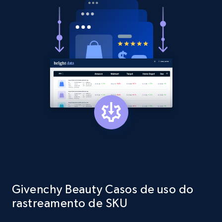
Rating, Reviews count, Initial price, Discount,
and more.
1.3K+
175+
Comece agora
Target - Gather data on products using
specified keywords
URL, Product id, Title, Product description,
Rating, Reviews count, Initial price, Discount,
and more.
1.3K+
175+
Comece agora
Givenchy Beauty Casos de uso do
rastreamento de SKU
Target - Discover products by category url