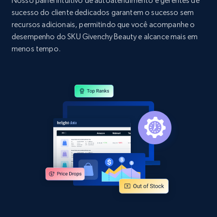
Nosso painel intuitivo de autoatendimento e gerentes de
specific category URL
sucesso do cliente dedicados garantem o sucesso sem
URL, Domain, Country code, Model number,
recursos adicionais, permitindo que você acompanhe o
Sku, Product id, Product name, Manufacturer,
desempenho do SKU Givenchy Beauty e alcance mais em
and more.
menos tempo.
2.1K+
355+
Comece agora
Amazon products global dataset
Title, Seller name, Brand, Description, Initial
price, Currency, Availability, Reviews count, and
more.
2.1K+
375+
Comece agora