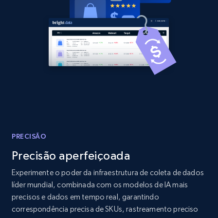
Amazon products global dataset - Collects
products by best sellers category URL
Title, Seller name, Brand, Description, Initial
price, Currency, Availability, Reviews count, and
more.
2.1K+
375+
Comece agora
PRECISÃO
Precisão aperfeiçoada
Amazon products global dataset - Collect
Amazon products by seller URL
Experimente o poder da infraestrutura de coleta de dados
líder mundial, combinada com os modelos de IA mais
Title, Seller name, Brand, Description, Initial
precisos e dados em tempo real, garantindo
price, Currency, Availability, Reviews count, and
more.
correspondência precisa de SKUs, rastreamento preciso