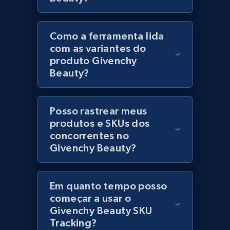
category URL or brand URL
URL, Title, Rating, Reviews, Initial price, Final
Como a ferramenta lida
price, Currency, Stock, and more.
com as variantes do
produto Givenchy
991+
164+
Comece agora
Beauty?
Posso rastrear meus
Lazada - Products - Discover products by
produtos e SKUs dos
seller URL
concorrentes no
URL, Title, Rating, Reviews, Initial price, Final
Givenchy Beauty?
price, Currency, Stock, and more.
991+
164+
Comece agora
Em quanto tempo posso
começar a usar o
Givenchy Beauty SKU
Tracking?