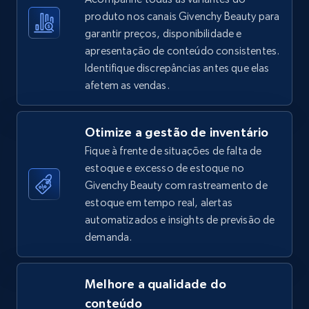
produto nos canais Givenchy Beauty para
garantir preços, disponibilidade e
apresentação de conteúdo consistentes.
TikTok Shop - Collect TikTok shop products
Identifique discrepâncias antes que elas
by keywords search
afetem as vendas.
URL, Title, Available, Description, Currency, Initial
price, Final price, Discount percent, and more.
Otimize a gestão de inventário
Fique à frente de situações de falta de
5.4K+
668+
Comece agora
estoque e excesso de estoque no
Givenchy Beauty com rastreamento de
estoque em tempo real, alertas
TikTok Shop - discover records by shop url
automatizados e insights de previsão de
demanda.
URL, Title, Available, Description, Currency, Initial
price, Final price, Discount percent, and more.
Melhore a qualidade do
5.4K+
668+
Comece agora
conteúdo