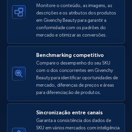
Monitore o conteúdo, as imagens, as
descrições e os atributos dos produtos
em Givenchy Beauty para garantir a
Amazon sellers info
conformidade com os padrões do
Seller id, URL, Seller name, Description, Detailed
mercado e otimizar as conversões.
info, Stars, Feedbacks, Return policy, and more.
2.5K+
378+
Comece agora
Benchmarking competitivo
Compare o desempenho do seu SKU
com o dos concorrentes em Givenchy
Beauty para identificar oportunidades de
eBay
mercado, diferenças de preços e áreas
URL, Product id, Title, Seller name, Seller rating,
para diferenciação de produtos.
Seller reviews, Breadcrumbs, Root category, and
more.
Sincronização entre canais
Garanta a consistência dos dados de
2.5K+
359+
Comece agora
SKU em vários mercados com inteligência