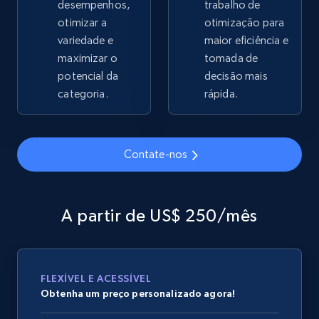
desempenhos,
trabalho de
2.1K+
otimizar a
355+
Comece agora
otimização para
variedade e
maior eficiência e
maximizar o
tomada de
potencial da
decisão mais
Home Depot US - Gather data on products
categoria.
rápida.
using specified keywords
URL, Domain, Country code, Model number,
Sku, Product id, Product name, Manufacturer,
Contate-nos
and more.
2.1K+
355+
Comece agora
A partir de US$ 250/mês
Home Depot US - Discover products by
FLEXÍVEL E ACESSÍVEL
specified URL
Obtenha um preço personalizado agora!
URL, Domain, Country code, Model number,