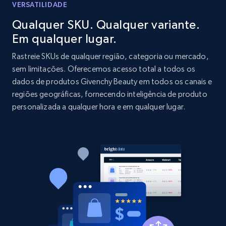
price, and more.
VERSATILIDADE
Qualquer SKU. Qualquer variante.
1.9K+
323+
Comece agora
Em qualquer lugar.
Rastreie SKUs de qualquer região, categoria ou mercado,
sem limitações. Oferecemos acesso total a todos os
dados de produtos Givenchy Beauty em todos os canais e
Etsy - Collect data on products using
regiões geográficas, fornecendo inteligência de produto
specified keywords
personalizada a qualquer hora e em qualquer lugar.
URL, Product id, Listing inventory id, Title, Rating,
Reviews count shop, Reviews count item, Initial
price, and more.
1.9K+
323+
Comece agora
Etsy - Collects data from shop's URL
URL, Product id, Listing inventory id, Title, Rating,