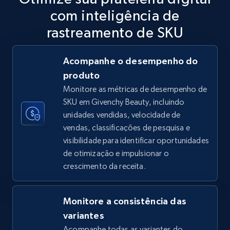
com inteligência de
5.6K+
875+
Comece agora
rastreamento de SKU
Acompanhe o desempenho do
TikTok Shop
produto
URL, Title, Available, Description, Currency, Initial
Monitore as métricas de desempenho de
price, Final price, Discount percent, and more.
SKU em Givenchy Beauty, incluindo
unidades vendidas, velocidade de
5.4K+
668+
Comece agora
vendas, classificações de pesquisa e
visibilidade para identificar oportunidades
de otimização e impulsionar o
crescimento da receita.
TikTok Shop - category
URL, Title, Available, Description, Currency, Initial
price, Final price, Discount percent, and more.
Monitore a consistência das
variantes
5.4K+
668+
Comece agora
Acompanhe todas as variantes do