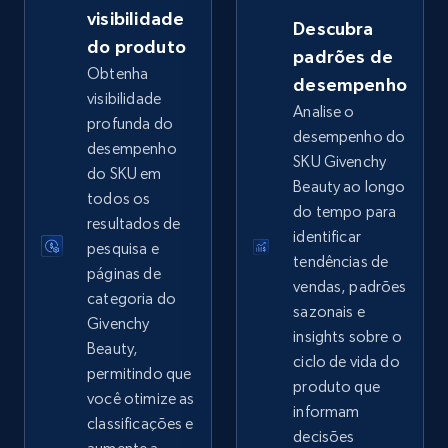
visibilidade
Descubra
do produto
padrões de
Obtenha
desempenho
eBay - Collect records by category
visibilidade
Analise o
URL, Product id, Title, Seller name, Seller rating,
profunda do
desempenho do
Seller reviews, Breadcrumbs, Root category, and
desempenho
SKU Givenchy
more.
do SKU em
Beauty ao longo
todos os
do tempo para
2.5K+
359+
Comece agora
resultados de
identificar
pesquisa e
tendências de
páginas de
vendas, padrões
categoria do
sazonais e
Google Shopping
Givenchy
insights sobre o
URL, Product id, Title, Product description,
Beauty,
ciclo de vida do
Rating, Reviews count, Images, Variations, and
permitindo que
produto que
more.
você otimize as
informam
classificações e
decisões
2.4K+
199+
Comece agora