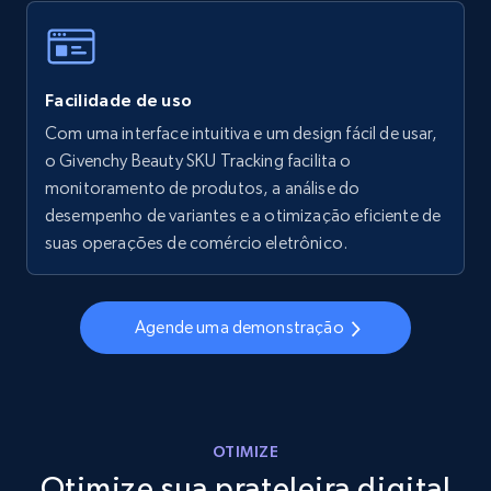
Walmart - products - Collects products by
Facilidade de uso
specific keywords
Com uma interface intuitiva e um design fácil de usar,
URL, Final price, Sku, Currency, Gtin,
o Givenchy Beauty SKU Tracking facilita o
Specifications, Image urls, Top reviews, and
more.
monitoramento de produtos, a análise do
desempenho de variantes e a otimização eficiente de
suas operações de comércio eletrônico.
5.6K+
875+
Comece agora
Agende uma demonstração
Walmart - products - Discover products by
using sku numbers
URL, Final price, Sku, Currency, Gtin,
Specifications, Image urls, Top reviews, and
OTIMIZE
more.
Otimize sua prateleira digital