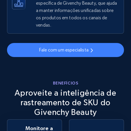
específica de Givenchy Beauty, que ajuda
a manter informações unificadas sobre
eBay - Gather data on products using
os produtos em todos os canais de
specified keywords
vendas.
URL, Product id, Title, Seller name, Seller rating,
Seller reviews, Breadcrumbs, Root category, and
more.
Fale com um especialista
2.5K+
359+
Comece agora
BENEFÍCIOS
Aproveite a inteligência de
eBay - Collect products from shops on eBay
URL, Product id, Title, Seller name, Seller rating,
rastreamento de SKU do
Seller reviews, Breadcrumbs, Root category, and
Givenchy Beauty
more.
Monitore a
2.5K+
359+
Comece agora