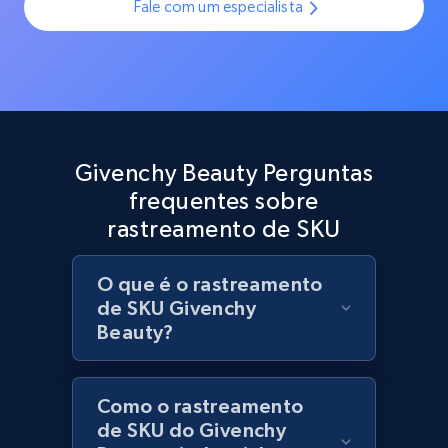
Fale com um especialista
Best Buy products
URL, Product id, Title, Images, Final price,
Currency, Discount, Initial price, and more.
1.1K+
149+
Comece agora
Givenchy Beauty Perguntas
frequentes sobre
Best Buy products - Collect data on
rastreamento de SKU
products using specified keywords
URL, Product id, Title, Images, Final price,
O que é o rastreamento
Currency, Discount, Initial price, and more.
de SKU Givenchy
Beauty?
1.1K+
149+
Comece agora
Como o rastreamento
de SKU do Givenchy