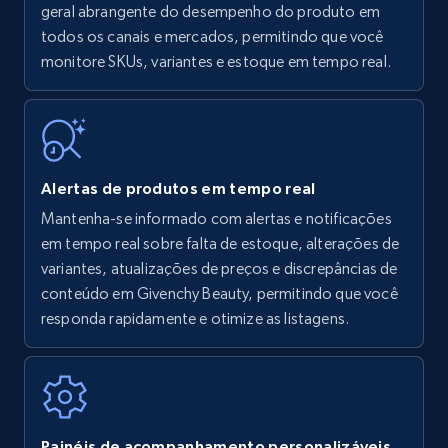
Amazon products - find products by using
geral abrangente do desempenho do produto em
upc numbers
todos os canais e mercados, permitindo que você
monitore SKUs, variantes e estoque em tempo real.
Title, Seller name, Brand, Description, Initial
price, Currency, Availability, Reviews count, and
more.
35.3K+
5.7K+
Comece agora
Alertas de produtos em tempo real
Mantenha-se informado com alertas e notificações
em tempo real sobre falta de estoque, alterações de
Amazon Reviews
variantes, atualizações de preços e discrepâncias de
URL, Product name, Product rating, Product
conteúdo em Givenchy Beauty, permitindo que você
rating object, Product rating max, Rating,
responda rapidamente e otimize as listagens.
Author name, Asin, and more.
7.4K+
870+
Comece agora
Painéis de acompanhamento personalizáveis