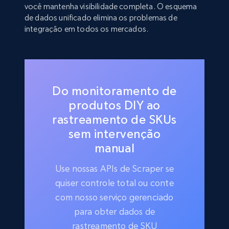
você mantenha visibilidade completa. O esquema
de dados unificado elimina os problemas de
integração em todos os mercados.
Do monitoramento de
produtos DIY ao
rastreamento de SKUs
sem intervenção
manual
Use nossas APIs de Scraper se
quiser controle total ou conte
com nosso serviço gerenciado
para obter dados de
rastreamento de SKU