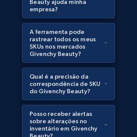
Lazada - Products
Beauty ajuda minha
empresa?
URL, Title, Rating, Reviews, Initial price, Final
price, Currency, Stock, and more.
A ferramenta pode
991+
164+
Comece agora
rastrear todos os meus
SKUs nos mercados
Givenchy Beauty?
Lazada - Products - Discover products by
keyword
Qual é a precisão da
URL, Title, Rating, Reviews, Initial price, Final
correspondência de SKU
price, Currency, Stock, and more.
do Givenchy Beauty?
991+
164+
Comece agora
Posso receber alertas
sobre alterações no
inventário em Givenchy
Lazada - Products - Discover products by
Beauty?