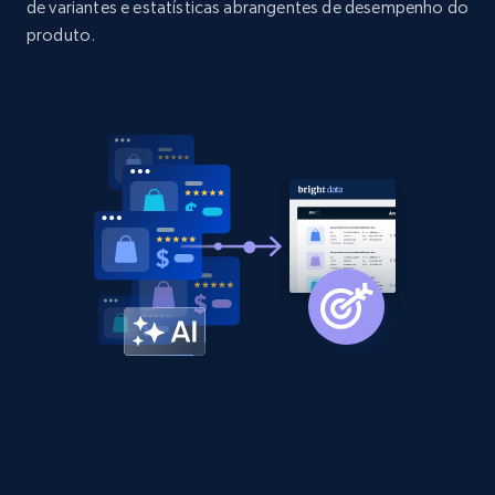
de variantes e estatísticas abrangentes de desempenho do
produto.
2.1K+
375+
Comece agora
Amazon products global dataset - Collect
products from Brands URLs
Title, Seller name, Brand, Description, Initial
price, Currency, Availability, Reviews count, and
more.
2.1K+
375+
Comece agora
Etsy
URL, Product id, Listing inventory id, Title, Rating,
Reviews count shop, Reviews count item, Initial