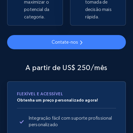
maximizar o
tomada de
2.1K+
potencial da
375+
Comece agora
decisão mais
categoria.
rápida.
Amazon products global dataset - Collects
Contate-nos
products by specific category URL
Title, Seller name, Brand, Description, Initial
price, Currency, Availability, Reviews count, and
A partir de US$ 250/mês
more.
2.1K+
375+
Comece agora
FLEXÍVEL E ACESSÍVEL
Obtenha um preço personalizado agora!
Amazon products global dataset -
Integração fácil com suporte profissional
Collecting products by keyword search
personalizado
Title, Seller name, Brand, Description, Initial