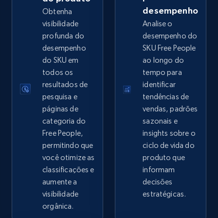
desempenho
Obtenha
visibilidade
Analise o
profunda do
desempenho do
eBay - Collect records by category
desempenho
SKU Free People
URL, Product id, Title, Seller name, Seller rating,
do SKU em
ao longo do
Seller reviews, Breadcrumbs, Root category, and
todos os
tempo para
more.
resultados de
identificar
pesquisa e
tendências de
2.5K+
358+
Comece agora
páginas de
vendas, padrões
categoria do
sazonais e
Free People,
insights sobre o
permitindo que
ciclo de vida do
Google Shopping
você otimize as
produto que
URL, Product id, Title, Product description,
classificações e
informam
Rating, Reviews count, Images, Variations, and
aumente a
decisões
more.
visibilidade
estratégicas.
orgânica.
2.4K+
199+
Comece agora