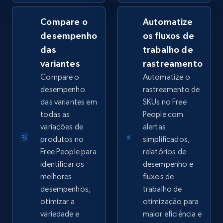
Compare o
Automatize
desempenho
os fluxos de
Google Shopping - collects products from
das
trabalho de
web using keywords
variantes
rastreamento
URL, Product id, Title, Product description,
Compare o
Automatize o
Rating, Reviews count, Images, Variations, and
desempenho
rastreamento de
more.
das variantes em
SKUs no Free
todas as
People com
2.4K+
199+
Comece agora
variações de
alertas
produtos no
simplificados,
Free People para
relatórios de
identificar os
desempenho e
Amazon products global dataset
melhores
fluxos de
Title, Seller name, Brand, Description, Initial
desempenhos,
trabalho de
price, Currency, Availability, Reviews count, and
otimizar a
otimização para
more.
variedade e
maior eficiência e