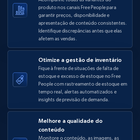
produto nos canais Free People para
garantir preços, disponibilidade e
apresentação de conteúdo consistentes.
TikTok Shop - Collect TikTok shop products
Identifique discrepâncias antes que elas
by keywords search
afetem as vendas.
URL, Title, Available, Description, Currency, Initial
price, Final price, Discount percent, and more.
Otimize a gestão de inventário
Fique à frente de situações de falta de
5.4K+
667+
Comece agora
estoque e excesso de estoque no Free
People com rastreamento de estoque em
tempo real, alertas automatizados e
TikTok Shop - discover records by shop url
insights de previsão de demanda.
URL, Title, Available, Description, Currency, Initial
price, Final price, Discount percent, and more.
Melhore a qualidade do
conteúdo
5.4K+
667+
Comece agora
Monitore o conteúdo, as imagens, as