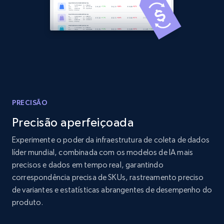
Home Depot US - Discover products by
specified URL
URL, Domain, Country code, Model number,
Sku, Product id, Product name, Manufacturer,
and more.
PRECISÃO
2.1K+
353+
Comece agora
Precisão aperfeiçoada
Experimente o poder da infraestrutura de coleta de dados
líder mundial, combinada com os modelos de IA mais
Home Depot US - Discover products by
precisos e dados em tempo real, garantindo
specified UPC
correspondência precisa de SKUs, rastreamento preciso
de variantes e estatísticas abrangentes de desempenho do
URL, Domain, Country code, Model number,
produto.
Sku, Product id, Product name, Manufacturer,
and more.