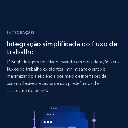
Reviews count shop, Reviews count item, Initial
price, and more.
1.9K+
322+
Comece agora
INTEGRAÇÃO
Integração simplificada do fluxo de
trabalho
Amazon products search
O Bright Insights foi criado levando em consideração seus
Asin, URL, Name, Sponsored, Initial price, Final
fluxos de trabalho existentes, minimizando erros e
price, Currency, Sold, and more.
maximizando a eficiência por meio de interfaces de
usuário flexíveis e casos de uso predefinidos de
1.6K+
180+
Comece agora
rastreamento de SKU.
Target
URL, Product id, Title, Product description,