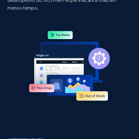
desempenho do SKU Free People e alcance mais em
Amazon products by seller URL
menos tempo.
Title, Seller name, Brand, Description, Initial
price, Currency, Availability, Reviews count, and
more.
2.1K+
375+
Comece agora
Amazon products global dataset - Collect
products from Brands URLs
Title, Seller name, Brand, Description, Initial
price, Currency, Availability, Reviews count, and
more.
2.1K+
375+
Comece agora