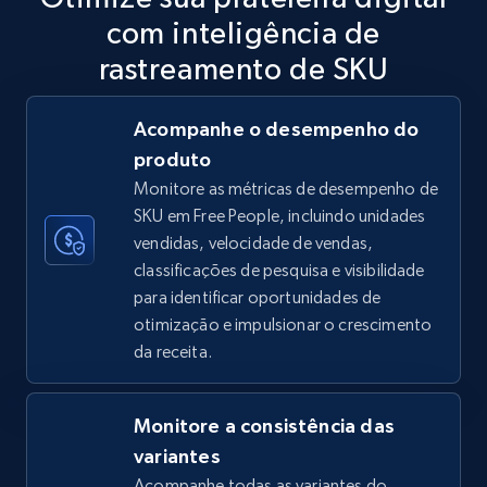
com inteligência de
5.6K+
874+
Comece agora
rastreamento de SKU
Acompanhe o desempenho do
TikTok Shop
produto
URL, Title, Available, Description, Currency, Initial
Monitore as métricas de desempenho de
price, Final price, Discount percent, and more.
SKU em Free People, incluindo unidades
vendidas, velocidade de vendas,
5.4K+
667+
Comece agora
classificações de pesquisa e visibilidade
para identificar oportunidades de
otimização e impulsionar o crescimento
da receita.
TikTok Shop - category
URL, Title, Available, Description, Currency, Initial
price, Final price, Discount percent, and more.
Monitore a consistência das
variantes
5.4K+
667+
Comece agora
Acompanhe todas as variantes do