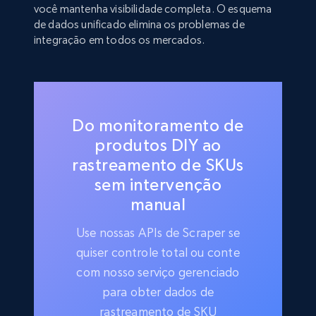
você mantenha visibilidade completa. O esquema
de dados unificado elimina os problemas de
integração em todos os mercados.
Do monitoramento de
produtos DIY ao
rastreamento de SKUs
sem intervenção
manual
Use nossas APIs de Scraper se
quiser controle total ou conte
com nosso serviço gerenciado
para obter dados de
rastreamento de SKU