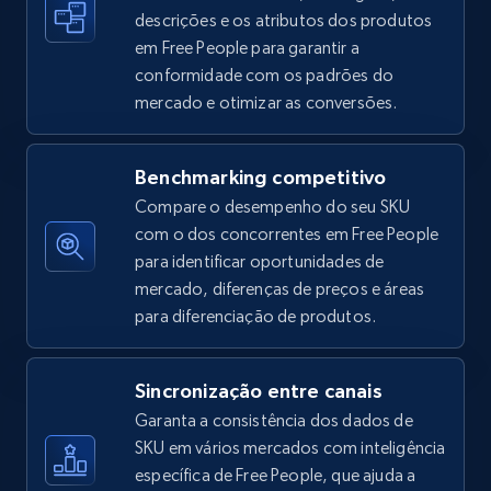
descrições e os atributos dos produtos
em Free People para garantir a
conformidade com os padrões do
Amazon sellers info
mercado e otimizar as conversões.
Seller id, URL, Seller name, Description, Detailed
info, Stars, Feedbacks, Return policy, and more.
Benchmarking competitivo
2.5K+
378+
Comece agora
Compare o desempenho do seu SKU
com o dos concorrentes em Free People
para identificar oportunidades de
mercado, diferenças de preços e áreas
eBay
para diferenciação de produtos.
URL, Product id, Title, Seller name, Seller rating,
Seller reviews, Breadcrumbs, Root category, and
more.
Sincronização entre canais
Garanta a consistência dos dados de
SKU em vários mercados com inteligência
2.5K+
358+
Comece agora
específica de Free People, que ajuda a