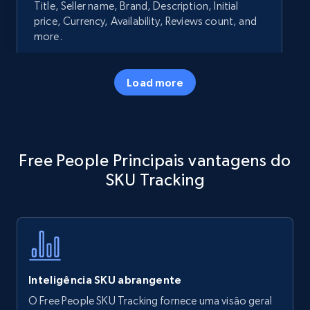
Title, Seller name, Brand, Description, Initial
price, Currency, Availability, Reviews count, and
more.
35.2K+
5.7K+
Comece agora
Load more
Amazon products - Collects products by
Free People Principais vantagens do
specific keywords
SKU Tracking
Title, Seller name, Brand, Description, Initial
price, Currency, Availability, Reviews count, and
more.
35.2K+
5.7K+
Comece agora
Inteligência SKU abrangente
O Free People SKU Tracking fornece uma visão geral