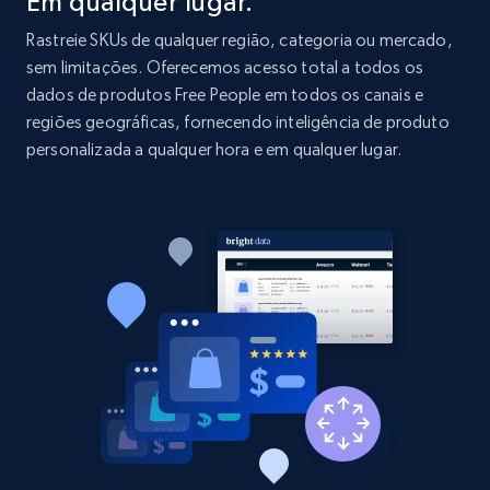
Em qualquer lugar.
price, and more.
Rastreie SKUs de qualquer região, categoria ou mercado,
sem limitações. Oferecemos acesso total a todos os
1.9K+
322+
Comece agora
dados de produtos Free People em todos os canais e
regiões geográficas, fornecendo inteligência de produto
personalizada a qualquer hora e em qualquer lugar.
Etsy - Collect data on products using
specified keywords
URL, Product id, Listing inventory id, Title, Rating,
Reviews count shop, Reviews count item, Initial
price, and more.
1.9K+
322+
Comece agora
Etsy - Collects data from shop's URL
URL, Product id, Listing inventory id, Title, Rating,