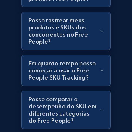
Lowes.com - Collect records by category
URL, Domain, Marketplace pn, Sku, Other pn,
Posso rastrear meus
Model number, Gtin ean pn, Product name, and
produtos e SKUs dos
more.
concorrentes no Free
People?
991+
162+
Comece agora
Em quanto tempo posso
começar a usar o Free
People SKU Tracking?
Lazada - Products
URL, Title, Rating, Reviews, Initial price, Final
price, Currency, Stock, and more.
Posso comparar o
desempenho do SKU em
988+
160+
Comece agora
diferentes categorias
do Free People?