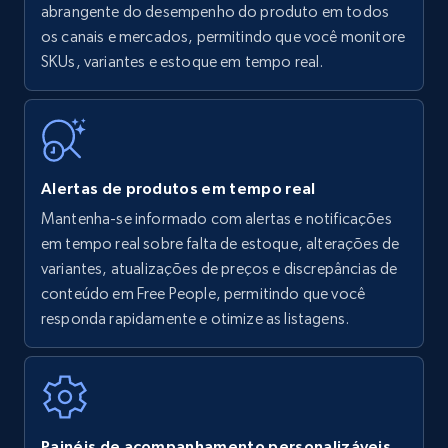
Amazon products - find products by using
abrangente do desempenho do produto em todos
upc numbers
os canais e mercados, permitindo que você monitore
SKUs, variantes e estoque em tempo real.
Title, Seller name, Brand, Description, Initial
price, Currency, Availability, Reviews count, and
more.
35.2K+
5.7K+
Comece agora
Alertas de produtos em tempo real
Mantenha-se informado com alertas e notificações
em tempo real sobre falta de estoque, alterações de
Amazon Reviews
variantes, atualizações de preços e discrepâncias de
URL, Product name, Product rating, Product
conteúdo em Free People, permitindo que você
rating object, Product rating max, Rating,
responda rapidamente e otimize as listagens.
Author name, Asin, and more.
7.4K+
870+
Comece agora
Painéis de acompanhamento personalizáveis