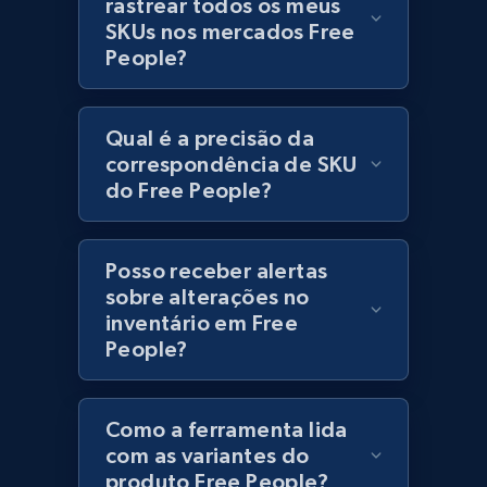
rastrear todos os meus
Lowes.com
SKUs nos mercados Free
URL, Domain, Marketplace pn, Sku, Other pn,
People?
Model number, Gtin ean pn, Product name, and
more.
Qual é a precisão da
991+
162+
Comece agora
correspondência de SKU
do Free People?
Lowes.com - Gather data on products using
Posso receber alertas
specified keywords
sobre alterações no
URL, Domain, Marketplace pn, Sku, Other pn,
inventário em Free
Model number, Gtin ean pn, Product name, and
People?
more.
991+
162+
Comece agora
Como a ferramenta lida
com as variantes do
produto Free People?