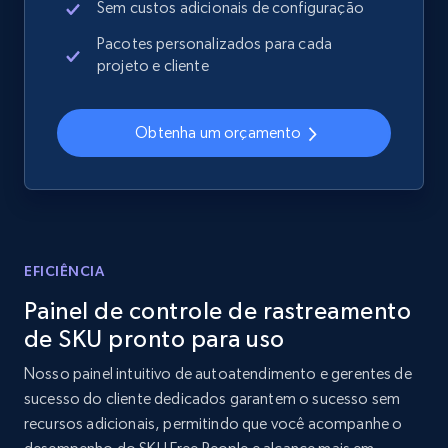
Sem custos adicionais de configuração
price, Currency, Availability, Reviews count, and
more.
Pacotes personalizados para cada
projeto e cliente
2.1K+
375+
Comece agora
Obtenha um orçamento
Amazon products global dataset - Collects
products by best sellers category URL
Title, Seller name, Brand, Description, Initial
price, Currency, Availability, Reviews count, and
EFICIÊNCIA
more.
Painel de controle de rastreamento
de SKU pronto para uso
2.1K+
375+
Comece agora
Nosso painel intuitivo de autoatendimento e gerentes de
sucesso do cliente dedicados garantem o sucesso sem
recursos adicionais, permitindo que você acompanhe o
Amazon products global dataset - Collect