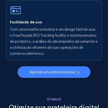
Walmart - products - Collects products by
Facilidade de uso
specific keywords
Com uma interface intuitiva e um design fácil de usar,
URL, Final price, Sku, Currency, Gtin,
o Free People SKU Tracking facilita o monitoramento
Specifications, Image urls, Top reviews, and
more.
de produtos, a análise do desempenho de variantes e
a otimização eficiente de suas operações de
comércio eletrônico.
5.6K+
874+
Comece agora
Agende uma demonstração
Walmart - products - Discover products by
using sku numbers
URL, Final price, Sku, Currency, Gtin,
Specifications, Image urls, Top reviews, and
OTIMIZE
more.
Otimize sua prateleira digital