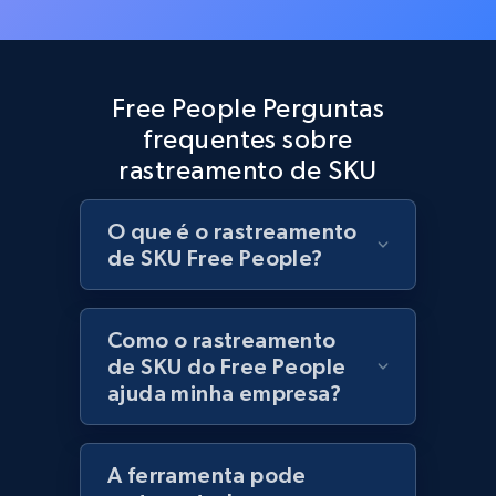
Best Buy products
URL, Product id, Title, Images, Final price,
Currency, Discount, Initial price, and more.
Free People Perguntas
frequentes sobre
1.1K+
148+
Comece agora
rastreamento de SKU
O que é o rastreamento
Best Buy products - Collect data on
de SKU Free People?
products using specified keywords
URL, Product id, Title, Images, Final price,
Currency, Discount, Initial price, and more.
Como o rastreamento
de SKU do Free People
ajuda minha empresa?
1.1K+
148+
Comece agora
A ferramenta pode