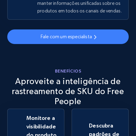
manter informações unificadas sobre os
produtos em todos os canais de vendas.
eBay - Gather data on products using
specified keywords
URL, Product id, Title, Seller name, Seller rating,
Fale com um especialista
Seller reviews, Breadcrumbs, Root category, and
more.
2.5K+
358+
Comece agora
BENEFÍCIOS
Aproveite a inteligência de
rastreamento de SKU do Free
eBay - Collect products from shops on eBay
People
URL, Product id, Title, Seller name, Seller rating,
Seller reviews, Breadcrumbs, Root category, and
more.
Monitore a
Descubra
visibilidade
padrões de
2.5K+
358+
Comece agora
do produto