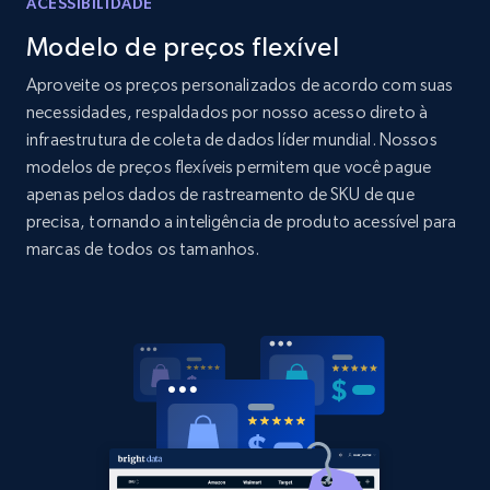
ACESSIBILIDADE
Modelo de preços flexível
Home Depot US
URL, Domain, Country code, Model number,
Aproveite os preços personalizados de acordo com suas
Sku, Product id, Product name, Manufacturer,
necessidades, respaldados por nosso acesso direto à
and more.
infraestrutura de coleta de dados líder mundial. Nossos
modelos de preços flexíveis permitem que você pague
2.1K+
353+
Comece agora
apenas pelos dados de rastreamento de SKU de que
precisa, tornando a inteligência de produto acessível para
marcas de todos os tamanhos.
Home Depot US - Gather data on products
using specified keywords
URL, Domain, Country code, Model number,
Sku, Product id, Product name, Manufacturer,
and more.
2.1K+
353+
Comece agora