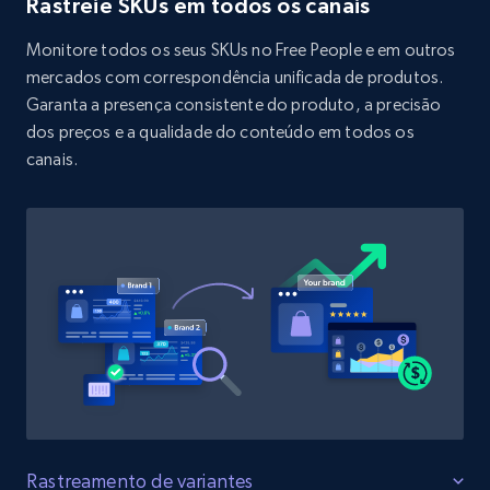
Rastreie SKUs em todos os canais
URL, Product id, Title, Product description,
Rating, Reviews count, Initial price, Discount,
Monitore todos os seus SKUs no Free People e em outros
and more.
mercados com correspondência unificada de produtos.
Garanta a presença consistente do produto, a precisão
1.3K+
175+
Comece agora
dos preços e a qualidade do conteúdo em todos os
canais.
Target - Discover products by specified
UPC
URL, Product id, Title, Product description,
Rating, Reviews count, Initial price, Discount,
and more.
1.3K+
175+
Comece agora
Rastreamento de variantes