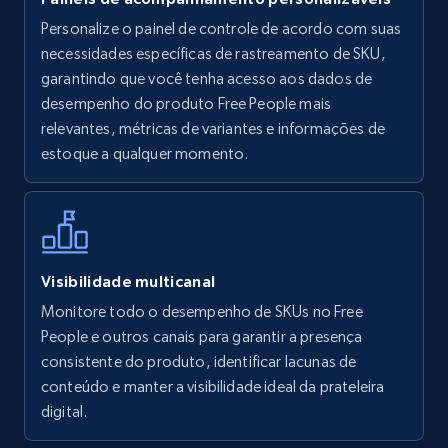
Personalize o painel de controle de acordo com suas
Walmart - products
necessidades específicas de rastreamento de SKU,
URL, Final price, Sku, Currency, Gtin,
garantindo que você tenha acesso aos dados de
Specifications, Image urls, Top reviews, and
desempenho do produto Free People mais
more.
relevantes, métricas de variantes e informações de
estoque a qualquer momento.
5.6K+
874+
Comece agora
Walmart - products - Find new products by
Visibilidade multicanal
using specific category URL
Monitore todo o desempenho de SKUs no Free
URL, Final price, Sku, Currency, Gtin,
People e outros canais para garantir a presença
Specifications, Image urls, Top reviews, and
consistente do produto, identificar lacunas de
more.
conteúdo e manter a visibilidade ideal da prateleira
digital.
5.6K+
874+
Comece agora