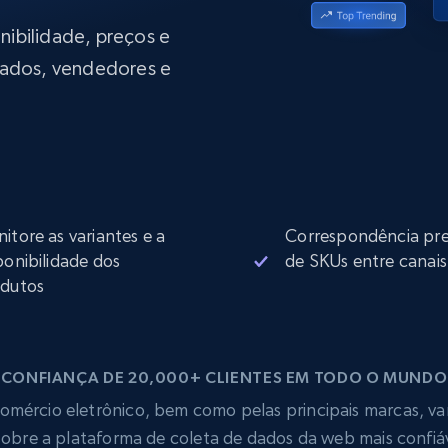
rtir de
Começa a partir de
collected
B
$0.9/IP
datacenter
onibilidade, preços e
rtir de
ados, vendedores e
Proxies ISP
eer
Mais de 700.000 proxies residenciais
estáticos totalmente compatíveis
de
itore as variantes e a
Correspondência pre
ponibilidade dos
de SKUs entre canais
dutos
CONFIANÇA DE 20,000+ CLIENTES EM TODO O MUNDO
mércio eletrônico, bem como pelas principais marcas, vare
obre a plataforma de coleta de dados da web mais confi