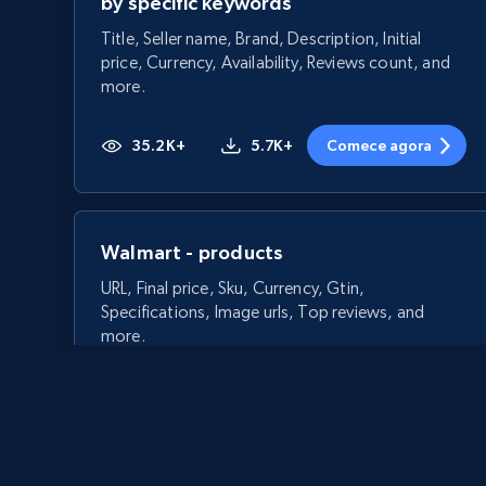
by specific keywords
Title, Seller name, Brand, Description, Initial
price, Currency, Availability, Reviews count, and
more.
35.2K+
5.7K+
Comece agora
Walmart - products
URL, Final price, Sku, Currency, Gtin,
Specifications, Image urls, Top reviews, and
more.
5.6K+
875+
Comece agora