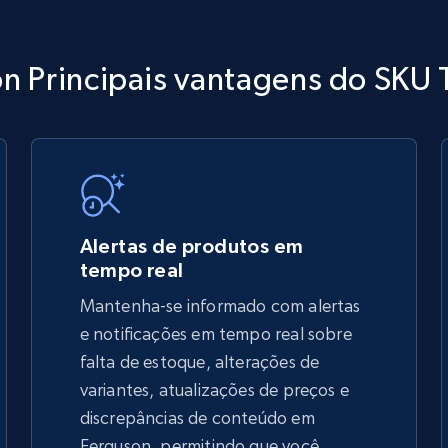
TikTok Shop
n Principais vantagens do SKU 
URL, Title, Available, Description, Currency, Initial
price, Final price, Discount percent, and more.
5.4K+
667+
Comece agora
Alertas de produtos em
tempo real
Mantenha-se informado com alertas
TikTok Shop - discover records by shop
e notificações em tempo real sobre
url
falta de estoque, alterações de
variantes, atualizações de preços e
URL, Title, Available, Description, Currency, Initial
price, Final price, Discount percent, and more.
discrepâncias de conteúdo em
Ferguson, permitindo que você