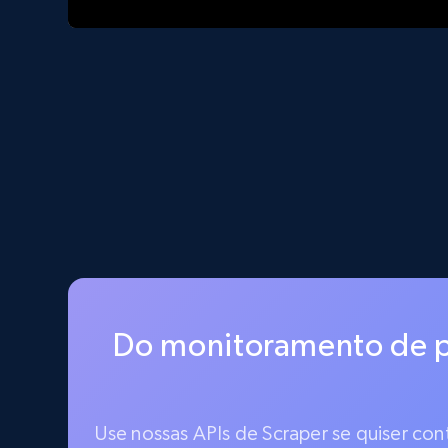
Do monitoramento de p
Use nossas APIs de Scraper se quiser co