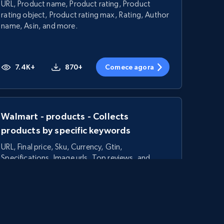
URL, Product name, Product rating, Product
rating object, Product rating max, Rating, Author
name, Asin, and more.
7.4K+
870+
Comece agora
Walmart - products - Collects
products by specific keywords
URL, Final price, Sku, Currency, Gtin,
Specifications, Image urls, Top reviews, and
more.
5.6K+
875+
Comece agora