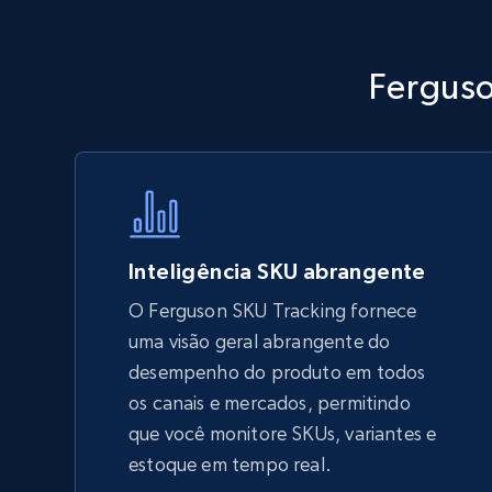
Walmart - products - Discover
Ferguso
products by using sku numbers
URL, Final price, Sku, Currency, Gtin,
Specifications, Image urls, Top reviews, and
more.
5.6K+
875+
Comece agora
Inteligência SKU abrangente
O Ferguson SKU Tracking fornece
uma visão geral abrangente do
TikTok Shop - Collect TikTok shop
desempenho do produto em todos
products by keywords search
os canais e mercados, permitindo
URL, Title, Available, Description, Currency, Initial
que você monitore SKUs, variantes e
price, Final price, Discount percent, and more.
estoque em tempo real.