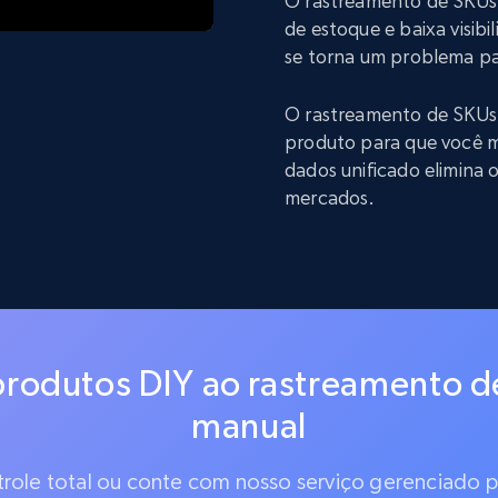
O rastreamento de SKUs 
de estoque e baixa visibi
se torna um problema pa
O rastreamento de SKUs
produto para que você m
dados unificado elimina
mercados.
rodutos DIY ao rastreamento d
manual
ntrole total ou conte com nosso serviço gerenciado