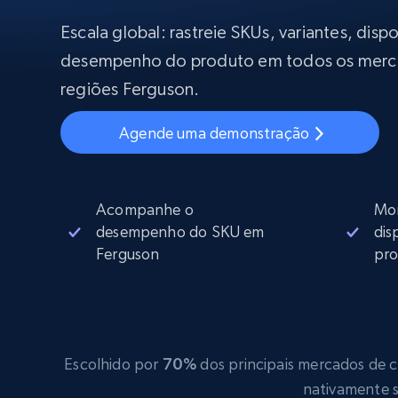
Começa a pa
$5
$2.5/G
50% OFF
Escala global: rastreie SKUs, variantes, disp
Começa a pa
Proxies ISP
desempenho do produto em todos os merc
INFRAESTRUTURA PROXY
$1.3/IP
regiões Ferguson.
Proxies residenciais
50% OFF
400M+ IPs globais de dispositivos p
Agende uma demonstração
reais
Proxies de datacenter
Proxies confiáveis e de alta velocida
para extração eficiente de dados
Acompanhe o
Mon
desempenho do SKU em
dis
Ferguson
pro
Escolhido por
70%
dos principais mercados de co
nativamente s