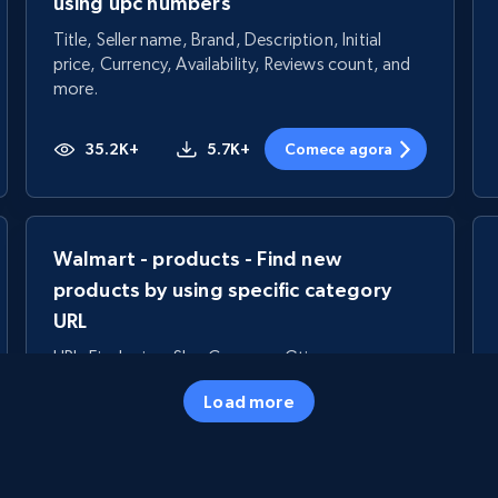
using upc numbers
Title, Seller name, Brand, Description, Initial
price, Currency, Availability, Reviews count, and
more.
35.2K+
5.7K+
Comece agora
Walmart - products - Find new
products by using specific category
URL
URL, Final price, Sku, Currency, Gtin,
Specifications, Image urls, Top reviews, and
Load more
more.
5.6K+
875+
Comece agora