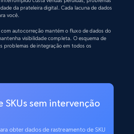
interrompido custa vendas perdidas, problemas
lidade da prateleira digital. Cada lacuna de dados
ra você.
 com autocorreção mantém o fluxo de dados do
antenha visibilidade completa. O esquema de
 os problemas de integração em todos os
e SKUs sem intervenção
 para obter dados de rastreamento de SKU