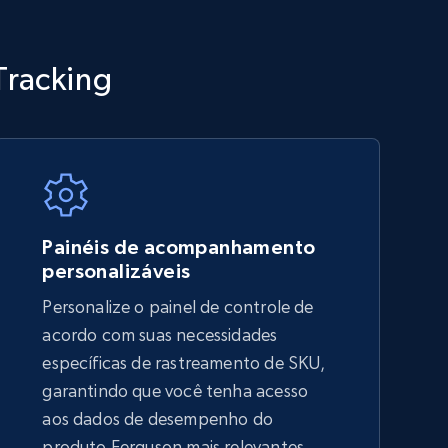
TikTok Shop - category
Tracking
URL, Title, Available, Description, Currency, Initial
price, Final price, Discount percent, and more.
5.4K+
667+
Comece agora
Painéis de acompanhamento
personalizáveis
Personalize o painel de controle de
Amazon sellers info
acordo com suas necessidades
Seller id, URL, Seller name, Description, Detailed
específicas de rastreamento de SKU,
info, Stars, Feedbacks, Return policy, and more.
garantindo que você tenha acesso
aos dados de desempenho do
produto Ferguson mais relevantes,