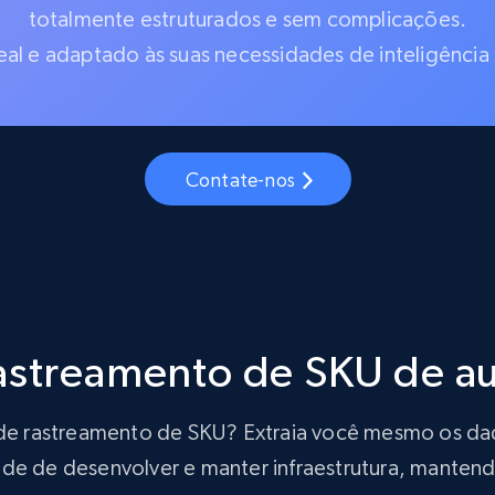
totalmente estruturados e sem complicações.
al e adaptado às suas necessidades de inteligência
Contate-nos
rastreamento de SKU de 
ão de rastreamento de SKU? Extraia você mesmo os d
de de desenvolver e manter infraestrutura, mantendo 