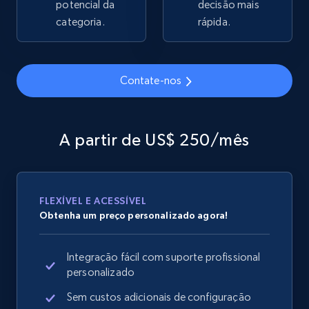
potencial da
decisão mais
2.1K+
categoria.
355+
Comece agora
rápida.
Contate-nos
Home Depot US - Gather data on products
using specified keywords
URL, Domain, Country code, Model number,
A partir de US$ 250/mês
Sku, Product id, Product name, Manufacturer,
and more.
2.1K+
355+
Comece agora
FLEXÍVEL E ACESSÍVEL
Obtenha um preço personalizado agora!
Integração fácil com suporte profissional
Home Depot US - Discover products by
personalizado
specified URL
Sem custos adicionais de configuração
URL, Domain, Country code, Model number,