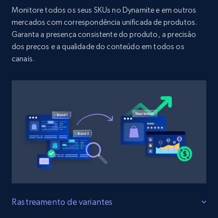
URL, Product id, Title, Product description,
Monitore todos os seus SKUs no Dynamite e em outros
Rating, Reviews count, Initial price, Discount,
mercados com correspondência unificada de produtos.
and more.
Garanta a presença consistente do produto, a precisão
dos preços e a qualidade do conteúdo em todos os
1.3K+
175+
Comece agora
canais.
Target - Discover products by specified
UPC
URL, Product id, Title, Product description,
Rating, Reviews count, Initial price, Discount,
and more.
1.3K+
175+
Comece agora
Rastreamento de variantes