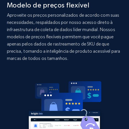
Modelo de preços flexível
Amazon products global dataset - Collects
products by specific category URL
Aproveite os preços personalizados de acordo com suas
Title, Seller name, Brand, Description, Initial
necessidades, respaldados por nosso acesso direto à
price, Currency, Availability, Reviews count, and
infraestrutura de coleta de dados líder mundial. Nossos
more.
modelos de preços flexíveis permitem que você pague
apenas pelos dados de rastreamento de SKU de que
2.1K+
375+
Comece agora
precisa, tornando a inteligência de produto acessível para
marcas de todos os tamanhos.
Amazon products global dataset -
Collecting products by keyword search
Title, Seller name, Brand, Description, Initial
price, Currency, Availability, Reviews count, and
more.
2.1K+
375+
Comece agora