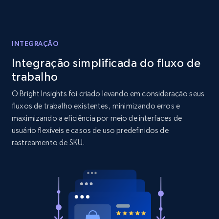
Reviews count shop, Reviews count item, Initial
price, and more.
INTEGRAÇÃO
1.9K+
322+
Comece agora
Integração simplificada do fluxo de
trabalho
O Bright Insights foi criado levando em consideração seus
Amazon products search
fluxos de trabalho existentes, minimizando erros e
Asin, URL, Name, Sponsored, Initial price, Final
maximizando a eficiência por meio de interfaces de
price, Currency, Sold, and more.
usuário flexíveis e casos de uso predefinidos de
rastreamento de SKU.
1.6K+
181+
Comece agora
Target
URL, Product id, Title, Product description,