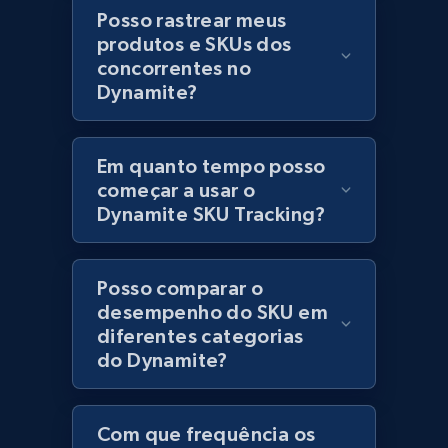
Posso rastrear meus
Lowes.com - Collect records by category
produtos e SKUs dos
URL, Domain, Marketplace pn, Sku, Other pn,
concorrentes no
Model number, Gtin ean pn, Product name, and
Dynamite?
more.
Em quanto tempo posso
991+
162+
Comece agora
começar a usar o
Dynamite SKU Tracking?
Lazada - Products
Posso comparar o
URL, Title, Rating, Reviews, Initial price, Final
desempenho do SKU em
price, Currency, Stock, and more.
diferentes categorias
do Dynamite?
988+
160+
Comece agora
Com que frequência os