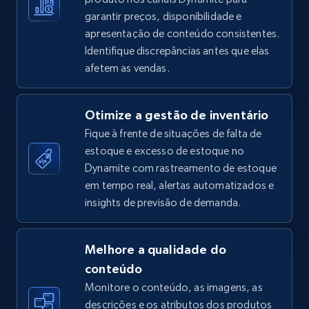
garantir preços, disponibilidade e
apresentação de conteúdo consistentes.
Identifique discrepâncias antes que elas
TikTok Shop - Collect TikTok shop products
afetem as vendas.
by keywords search
URL, Title, Available, Description, Currency, Initial
Otimize a gestão de inventário
price, Final price, Discount percent, and more.
Fique à frente de situações de falta de
estoque e excesso de estoque no
5.4K+
668+
Comece agora
Dynamite com rastreamento de estoque
em tempo real, alertas automatizados e
insights de previsão de demanda.
TikTok Shop - discover records by shop url
URL, Title, Available, Description, Currency, Initial
Melhore a qualidade do
price, Final price, Discount percent, and more.
conteúdo
Monitore o conteúdo, as imagens, as
5.4K+
668+
Comece agora
descrições e os atributos dos produtos