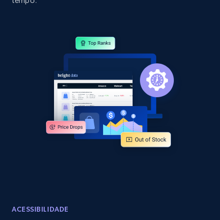
tempo.
specific category URL
URL, Domain, Country code, Model number,
Sku, Product id, Product name, Manufacturer,
and more.
2.1K+
355+
Comece agora
Amazon products global dataset
Title, Seller name, Brand, Description, Initial
price, Currency, Availability, Reviews count, and
more.
2.1K+
375+
Comece agora
ACESSIBILIDADE