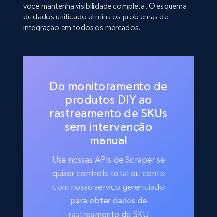
você mantenha visibilidade completa. O esquema
de dados unificado elimina os problemas de
integração em todos os mercados.
Do monitoramento de
produtos DIY ao
rastreamento de SKUs
sem intervenção
manual
Use nossas APIs de Scraper se
quiser controle total ou conte
com nosso serviço gerenciado
para obter dados de
rastreamento de SKU