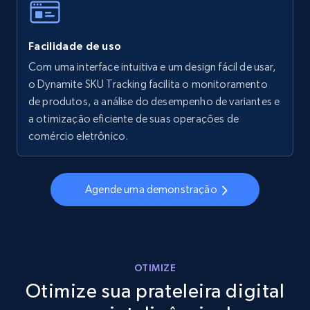
Facilidade de uso
Walmart - products - Collects products by
specific keywords
Com uma interface intuitiva e um design fácil de usar,
o Dynamite SKU Tracking facilita o monitoramento
URL, Final price, Sku, Currency, Gtin,
de produtos, a análise do desempenho de variantes e
Specifications, Image urls, Top reviews, and
more.
a otimização eficiente de suas operações de
comércio eletrônico.
5.6K+
875+
Comece agora
Agende uma demonstração
Walmart - products - Discover products by
using sku numbers
URL, Final price, Sku, Currency, Gtin,
OTIMIZE
Specifications, Image urls, Top reviews, and
Otimize sua prateleira digital
more.