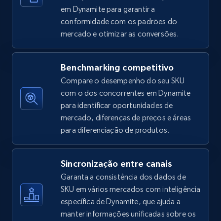
em Dynamite para garantir a
conformidade com os padrões do
mercado e otimizar as conversões.
Amazon sellers info
Seller id, URL, Seller name, Description, Detailed
info, Stars, Feedbacks, Return policy, and more.
Benchmarking competitivo
Compare o desempenho do seu SKU
2.5K+
378+
Comece agora
com o dos concorrentes em Dynamite
para identificar oportunidades de
mercado, diferenças de preços e áreas
para diferenciação de produtos.
eBay
URL, Product id, Title, Seller name, Seller rating,
Sincronização entre canais
Seller reviews, Breadcrumbs, Root category, and
more.
Garanta a consistência dos dados de
SKU em vários mercados com inteligência
específica de Dynamite, que ajuda a
2.5K+
359+
Comece agora
manter informações unificadas sobre os