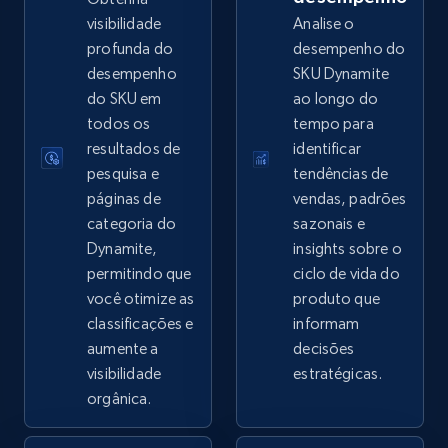
visibilidade
Analise o
profunda do
desempenho do
desempenho
SKU Dynamite
eBay - Collect records by category
do SKU em
ao longo do
URL, Product id, Title, Seller name, Seller rating,
todos os
tempo para
Seller reviews, Breadcrumbs, Root category, and
resultados de
identificar
more.
pesquisa e
tendências de
páginas de
vendas, padrões
2.5K+
359+
Comece agora
categoria do
sazonais e
Dynamite,
insights sobre o
permitindo que
ciclo de vida do
você otimize as
produto que
Google Shopping
classificações e
informam
URL, Product id, Title, Product description,
aumente a
decisões
Rating, Reviews count, Images, Variations, and
visibilidade
estratégicas.
more.
orgânica.
2.4K+
199+
Comece agora