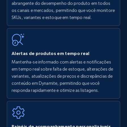
Amazon products - find products by using
abrangente do desempenho do produto em todos
upc numbers
os canais e mercados, permitindo que você monitore
SKUs, variantes e estoque em tempo real.
Title, Seller name, Brand, Description, Initial
price, Currency, Availability, Reviews count, and
more.
35.2K+
5.7K+
Comece agora
Alertas de produtos em tempo real
Mantenha-se informado com alertas e notificações
em tempo real sobre falta de estoque, alterações de
Amazon Reviews
variantes, atualizações de preços e discrepâncias de
URL, Product name, Product rating, Product
conteúdo em Dynamite, permitindo que você
rating object, Product rating max, Rating,
responda rapidamente e otimize as listagens.
Author name, Asin, and more.
7.4K+
870+
Comece agora
Painéis de acompanhamento personalizáveis