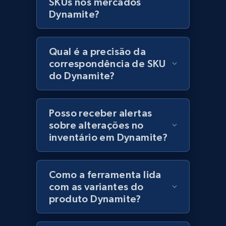
SKUs nos mercados
Lowes.com
Dynamite?
URL, Domain, Marketplace pn, Sku, Other pn,
Model number, Gtin ean pn, Product name, and
more.
Qual é a precisão da
correspondência de SKU
991+
162+
Comece agora
do Dynamite?
Posso receber alertas
Lowes.com - Gather data on products using
sobre alterações no
specified keywords
inventário em Dynamite?
URL, Domain, Marketplace pn, Sku, Other pn,
Model number, Gtin ean pn, Product name, and
more.
Como a ferramenta lida
com as variantes do
991+
162+
Comece agora
produto Dynamite?