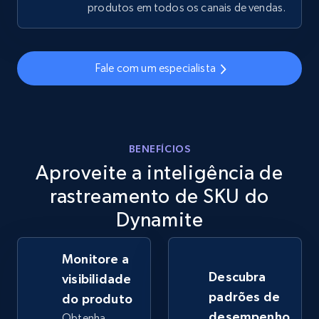
produtos em todos os canais de vendas.
eBay - Gather data on products using
specified keywords
Fale com um especialista
URL, Product id, Title, Seller name, Seller rating,
Seller reviews, Breadcrumbs, Root category, and
more.
BENEFÍCIOS
2.5K+
359+
Comece agora
Aproveite a inteligência de
rastreamento de SKU do
Dynamite
eBay - Collect products from shops on eBay
URL, Product id, Title, Seller name, Seller rating,
Monitore a
Seller reviews, Breadcrumbs, Root category, and
more.
Descubra
visibilidade
padrões de
do produto
2.5K+
359+
Comece agora
desempenho
Obtenha