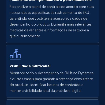
Personalize o painel de controle de acordo com suas
Walmart - products
necessidades específicas de rastreamento de SKU,
URL, Final price, Sku, Currency, Gtin,
garantindo que você tenha acesso aos dados de
Specifications, Image urls, Top reviews, and
desempenho do produto Dynamite mais relevantes,
more.
métricas de variantes e informações de estoque a
qualquer momento.
5.6K+
875+
Comece agora
Walmart - products - Find new products by
Visibilidade multicanal
using specific category URL
Monitore todo o desempenho de SKUs no Dynamite
URL, Final price, Sku, Currency, Gtin,
e outros canais para garantir a presença consistente
Specifications, Image urls, Top reviews, and
do produto, identificar lacunas de conteúdo e
more.
manter a visibilidade ideal da prateleira digital.
5.6K+
875+
Comece agora