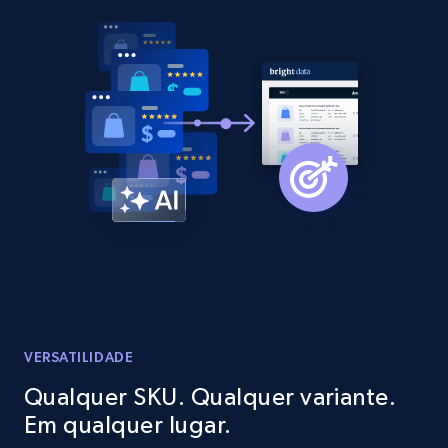
2.1K+
375+
Comece agora
Amazon products global dataset - Collect
products from Brands URLs
Title, Seller name, Brand, Description, Initial
price, Currency, Availability, Reviews count, and
more.
2.1K+
375+
Comece agora
VERSATILIDADE
Etsy
Qualquer SKU. Qualquer variante.
URL, Product id, Listing inventory id, Title, Rating,
Em qualquer lugar.
Reviews count shop, Reviews count item, Initial