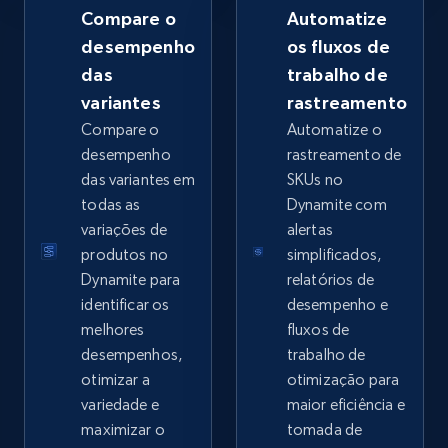
Compare o
Automatize
desempenho
os fluxos de
das
trabalho de
Google Shopping - collects products from
variantes
rastreamento
web using keywords
Compare o
Automatize o
URL, Product id, Title, Product description,
desempenho
rastreamento de
Rating, Reviews count, Images, Variations, and
das variantes em
SKUs no
more.
todas as
Dynamite com
variações de
alertas
2.4K+
199+
Comece agora
produtos no
simplificados,
Dynamite para
relatórios de
identificar os
desempenho e
melhores
fluxos de
Home Depot US
desempenhos,
trabalho de
URL, Domain, Country code, Model number,
otimizar a
otimização para
Sku, Product id, Product name, Manufacturer,
variedade e
maior eficiência e
and more.
maximizar o
tomada de