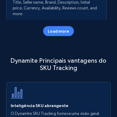
Title, Seller name, Brand, Description, Initial
price, Currency, Availability, Reviews count, and
more.
35.2K+
5.7K+
Comece agora
Load more
Amazon products - Collects products by
Dynamite Principais vantagens do
specific keywords
SKU Tracking
Title, Seller name, Brand, Description, Initial
price, Currency, Availability, Reviews count, and
more.
35.2K+
5.7K+
Comece agora
Inteligência SKU abrangente
O Dynamite SKU Tracking fornece uma visão geral