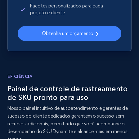
Sku, Product id, Product name, Manufacturer,
Pacotes personalizados para cada
and more.
projeto e cliente
2.1K+
355+
Comece agora
Obtenha um orçamento
Home Depot US - Discover products by
specified UPC
URL, Domain, Country code, Model number,
EFICIÊNCIA
Sku, Product id, Product name, Manufacturer,
Painel de controle de rastreamento
and more.
de SKU pronto para uso
2.1K+
355+
Comece agora
Nosso painel intuitivo de autoatendimento e gerentes de
sucesso do cliente dedicados garantem o sucesso sem
recursos adicionais, permitindo que você acompanhe o
desempenho do SKU Dynamite e alcance mais em menos
Home Depot US - Discovery products by