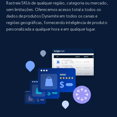
price, and more.
Rastreie SKUs de qualquer região, categoria ou mercado,
sem limitações. Oferecemos acesso total a todos os
dados de produtos Dynamite em todos os canais e
1.9K+
322+
Comece agora
regiões geográficas, fornecendo inteligência de produto
personalizada a qualquer hora e em qualquer lugar.
Etsy - Collect data on products using
specified keywords
URL, Product id, Listing inventory id, Title, Rating,
Reviews count shop, Reviews count item, Initial
price, and more.
1.9K+
322+
Comece agora
Etsy - Collects data from shop's URL
URL, Product id, Listing inventory id, Title, Rating,