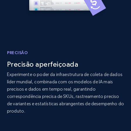
Amazon products global dataset - Collects
products by best sellers category URL
Title, Seller name, Brand, Description, Initial
price, Currency, Availability, Reviews count, and
more.
PRECISÃO
Precisão aperfeiçoada
2.1K+
375+
Comece agora
Experimente o poder da infraestrutura de coleta de dados
líder mundial, combinada com os modelos de IA mais
precisos e dados em tempo real, garantindo
Amazon products global dataset - Collect
correspondência precisa de SKUs, rastreamento preciso
Amazon products by seller URL
de variantes e estatísticas abrangentes de desempenho do
produto.
Title, Seller name, Brand, Description, Initial
price, Currency, Availability, Reviews count, and
more.