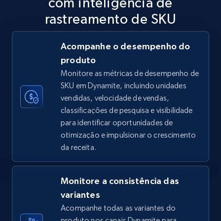
com inteligência de
5.6K+
875+
Comece agora
rastreamento de SKU
Acompanhe o desempenho do
produto
TikTok Shop
Monitore as métricas de desempenho de
URL, Title, Available, Description, Currency, Initial
SKU em Dynamite, incluindo unidades
price, Final price, Discount percent, and more.
vendidas, velocidade de vendas,
classificações de pesquisa e visibilidade
5.4K+
668+
Comece agora
para identificar oportunidades de
otimização e impulsionar o crescimento
da receita.
TikTok Shop - category
URL, Title, Available, Description, Currency, Initial
Monitore a consistência das
price, Final price, Discount percent, and more.
variantes
Acompanhe todas as variantes do
5.4K+
668+
Comece agora
produto nos canais Dynamite para