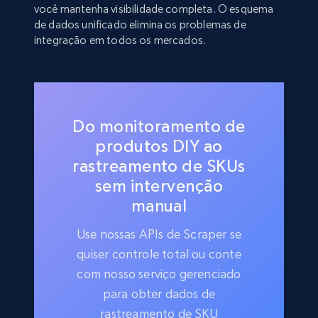
você mantenha visibilidade completa. O esquema
de dados unificado elimina os problemas de
integração em todos os mercados.
Do monitoramento de
produtos DIY ao
rastreamento de SKUs
sem intervenção
manual
Use nossas APIs de Scraper se
quiser controle total ou conte
com nosso serviço gerenciado
para obter dados de
rastreamento de SKU