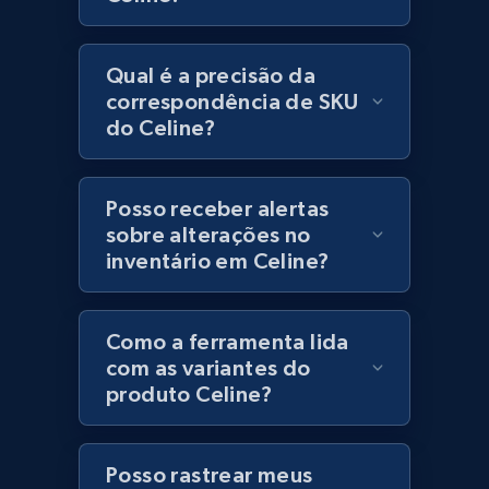
Lazada - Products
URL, Title, Rating, Reviews, Initial price, Final
price, Currency, Stock, and more.
Qual é a precisão da
correspondência de SKU
991+
165+
Comece agora
do Celine?
Posso receber alertas
Lazada - Products - Discover products by
sobre alterações no
keyword
inventário em Celine?
URL, Title, Rating, Reviews, Initial price, Final
price, Currency, Stock, and more.
Como a ferramenta lida
com as variantes do
991+
165+
Comece agora
produto Celine?
Posso rastrear meus
Lazada - Products - Discover products by