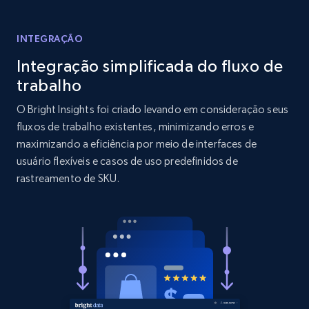
Reviews count shop, Reviews count item, Initial
price, and more.
INTEGRAÇÃO
Integração simplificada do fluxo de
1.9K+
323+
Comece agora
trabalho
O Bright Insights foi criado levando em consideração seus
fluxos de trabalho existentes, minimizando erros e
Amazon products search
maximizando a eficiência por meio de interfaces de
Asin, URL, Name, Sponsored, Initial price, Final
usuário flexíveis e casos de uso predefinidos de
price, Currency, Sold, and more.
rastreamento de SKU.
1.6K+
181+
Comece agora
Target
URL, Product id, Title, Product description,