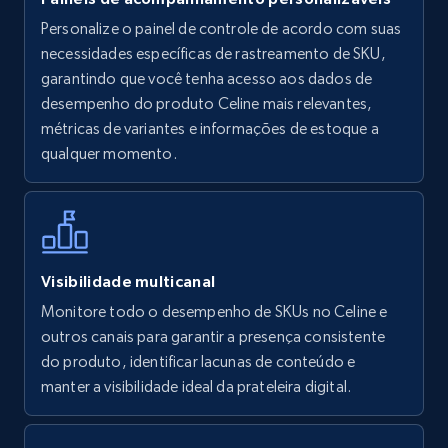
Personalize o painel de controle de acordo com suas
Walmart - products
necessidades específicas de rastreamento de SKU,
URL, Final price, Sku, Currency, Gtin,
garantindo que você tenha acesso aos dados de
Specifications, Image urls, Top reviews, and
desempenho do produto Celine mais relevantes,
more.
métricas de variantes e informações de estoque a
qualquer momento.
5.6K+
876+
Comece agora
Walmart - products - Find new products by
Visibilidade multicanal
using specific category URL
Monitore todo o desempenho de SKUs no Celine e
URL, Final price, Sku, Currency, Gtin,
outros canais para garantir a presença consistente
Specifications, Image urls, Top reviews, and
do produto, identificar lacunas de conteúdo e
more.
manter a visibilidade ideal da prateleira digital.
5.6K+
876+
Comece agora