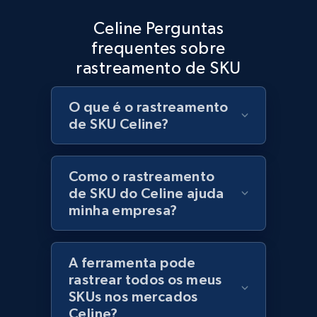
Best Buy products
Celine Perguntas
URL, Product id, Title, Images, Final price,
frequentes sobre
Currency, Discount, Initial price, and more.
rastreamento de SKU
1.1K+
149+
Comece agora
O que é o rastreamento
de SKU Celine?
Best Buy products - Collect data on
products using specified keywords
Como o rastreamento
de SKU do Celine ajuda
URL, Product id, Title, Images, Final price,
minha empresa?
Currency, Discount, Initial price, and more.
1.1K+
149+
Comece agora
A ferramenta pode
rastrear todos os meus
SKUs nos mercados
Celine?