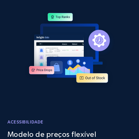
specific category URL
URL, Domain, Country code, Model number,
Sku, Product id, Product name, Manufacturer,
and more.
2.1K+
355+
Comece agora
Amazon products global dataset
Title, Seller name, Brand, Description, Initial
price, Currency, Availability, Reviews count, and
more.
2.1K+
375+
Comece agora
ACESSIBILIDADE
Modelo de preços flexível