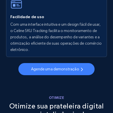
Facilidade de uso
Walmart - products - Collects products by
specific keywords
Com uma interface intuitiva e um design fácil de usar,
o Celine SKU Tracking facilita o monitoramento de
URL, Final price, Sku, Currency, Gtin,
produtos, a análise do desempenho de variantes e a
Specifications, Image urls, Top reviews, and
more.
otimização eficiente de suas operações de comércio
eletrônico.
5.6K+
876+
Comece agora
Agende uma demonstração
Walmart - products - Discover products by
using sku numbers
URL, Final price, Sku, Currency, Gtin,
OTIMIZE
Specifications, Image urls, Top reviews, and
Otimize sua prateleira digital
more.