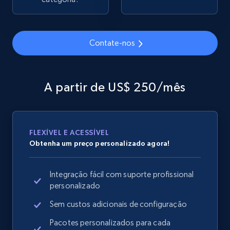
2.1K+
355+
Comece agora
Contate-nos
Home Depot US - Gather data on products
using specified keywords
A partir de US$ 250/mês
URL, Domain, Country code, Model number,
Sku, Product id, Product name, Manufacturer,
and more.
FLEXÍVEL E ACESSÍVEL
Obtenha um preço personalizado agora!
2.1K+
355+
Comece agora
Integração fácil com suporte profissional
personalizado
Home Depot US - Discover products by
Sem custos adicionais de configuração
specified URL
Pacotes personalizados para cada
URL, Domain, Country code, Model number,