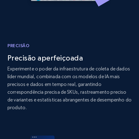
Amazon products global dataset - Collects
products by best sellers category URL
Title, Seller name, Brand, Description, Initial
PRECISÃO
price, Currency, Availability, Reviews count, and
more.
Precisão aperfeiçoada
Experimente o poder da infraestrutura de coleta de dados
2.1K+
375+
Comece agora
líder mundial, combinada com os modelos de IA mais
precisos e dados em tempo real, garantindo
correspondência precisa de SKUs, rastreamento preciso
de variantes e estatísticas abrangentes de desempenho do
Amazon products global dataset - Collect
produto.
Amazon products by seller URL
Title, Seller name, Brand, Description, Initial
price, Currency, Availability, Reviews count, and
more.