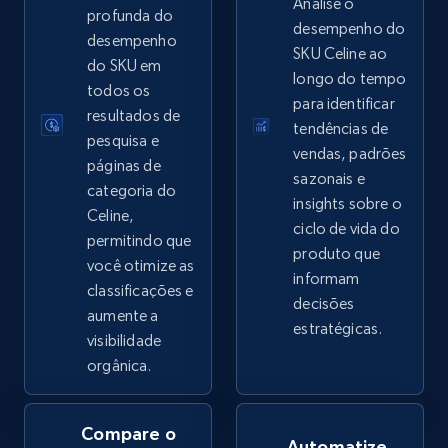
Analise o
profunda do
desempenho do
desempenho
SKU Celine ao
do SKU em
longo do tempo
eBay - Collect records by category
todos os
para identificar
resultados de
URL, Product id, Title, Seller name, Seller rating,
tendências de
pesquisa e
Seller reviews, Breadcrumbs, Root category, and
vendas, padrões
more.
páginas de
sazonais e
categoria do
insights sobre o
Celine,
2.5K+
359+
Comece agora
ciclo de vida do
permitindo que
produto que
você otimize as
informam
classificações e
decisões
aumente a
Google Shopping
estratégicas.
visibilidade
URL, Product id, Title, Product description,
orgânica.
Rating, Reviews count, Images, Variations, and
more.
Compare o
Automatize
2.4K+
200+
Comece agora