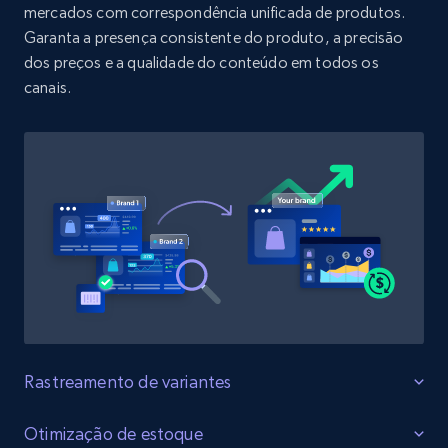
URL, Product id, Title, Product description,
mercados com correspondência unificada de produtos.
Rating, Reviews count, Initial price, Discount,
Garanta a presença consistente do produto, a precisão
and more.
dos preços e a qualidade do conteúdo em todos os
canais.
1.3K+
175+
Comece agora
Target - Discover products by specified
UPC
URL, Product id, Title, Product description,
Rating, Reviews count, Initial price, Discount,
and more.
1.3K+
175+
Comece agora
Rastreamento de variantes
Monitore todas as variantes do produto
Otimização de estoque