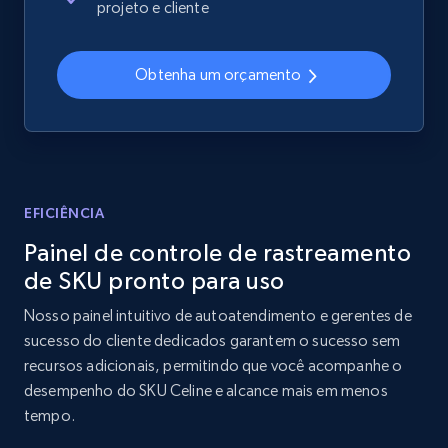
projeto e cliente
Sku, Product id, Product name, Manufacturer,
and more.
Obtenha um orçamento
2.1K+
355+
Comece agora
Home Depot US - Discover products by
specified UPC
EFICIÊNCIA
URL, Domain, Country code, Model number,
Painel de controle de rastreamento
Sku, Product id, Product name, Manufacturer,
de SKU pronto para uso
and more.
Nosso painel intuitivo de autoatendimento e gerentes de
2.1K+
355+
Comece agora
sucesso do cliente dedicados garantem o sucesso sem
recursos adicionais, permitindo que você acompanhe o
desempenho do SKU Celine e alcance mais em menos
tempo.
Home Depot US - Discovery products by