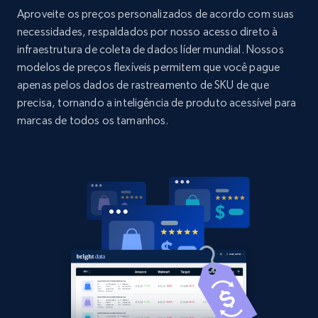
Amazon products global dataset - Collects
Aproveite os preços personalizados de acordo com suas
products by specific category URL
necessidades, respaldados por nosso acesso direto à
infraestrutura de coleta de dados líder mundial. Nossos
Title, Seller name, Brand, Description, Initial
modelos de preços flexíveis permitem que você pague
price, Currency, Availability, Reviews count, and
more.
apenas pelos dados de rastreamento de SKU de que
precisa, tornando a inteligência de produto acessível para
marcas de todos os tamanhos.
2.1K+
375+
Comece agora
Amazon products global dataset -
Collecting products by keyword search
Title, Seller name, Brand, Description, Initial
price, Currency, Availability, Reviews count, and
more.
2.1K+
375+
Comece agora