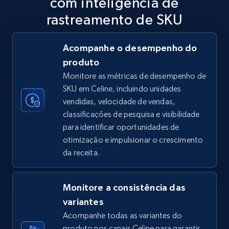
com inteligência de
5.6K+
876+
Comece agora
rastreamento de SKU
Acompanhe o desempenho do
produto
TikTok Shop
Monitore as métricas de desempenho de
URL, Title, Available, Description, Currency, Initial
SKU em Celine, incluindo unidades
price, Final price, Discount percent, and more.
vendidas, velocidade de vendas,
classificações de pesquisa e visibilidade
5.4K+
668+
Comece agora
para identificar oportunidades de
otimização e impulsionar o crescimento
da receita.
TikTok Shop - category
URL, Title, Available, Description, Currency, Initial
Monitore a consistência das
price, Final price, Discount percent, and more.
variantes
Acompanhe todas as variantes do
5.4K+
668+
Comece agora
produto nos canais Celine para garantir