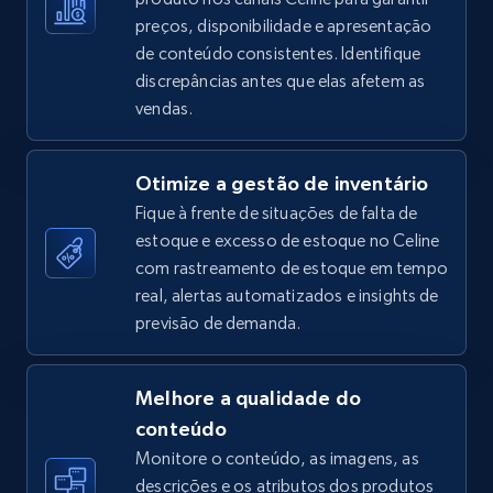
preços, disponibilidade e apresentação
de conteúdo consistentes. Identifique
discrepâncias antes que elas afetem as
TikTok Shop - Collect TikTok shop products
vendas.
by keywords search
URL, Title, Available, Description, Currency, Initial
Otimize a gestão de inventário
price, Final price, Discount percent, and more.
Fique à frente de situações de falta de
estoque e excesso de estoque no Celine
5.4K+
668+
Comece agora
com rastreamento de estoque em tempo
real, alertas automatizados e insights de
previsão de demanda.
TikTok Shop - discover records by shop url
URL, Title, Available, Description, Currency, Initial
Melhore a qualidade do
price, Final price, Discount percent, and more.
conteúdo
Monitore o conteúdo, as imagens, as
5.4K+
668+
Comece agora
descrições e os atributos dos produtos