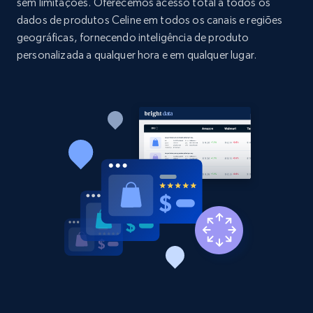
sem limitações. Oferecemos acesso total a todos os
price, and more.
dados de produtos Celine em todos os canais e regiões
geográficas, fornecendo inteligência de produto
1.9K+
323+
Comece agora
personalizada a qualquer hora e em qualquer lugar.
Etsy - Collect data on products using
specified keywords
URL, Product id, Listing inventory id, Title, Rating,
Reviews count shop, Reviews count item, Initial
price, and more.
1.9K+
323+
Comece agora
Etsy - Collects data from shop's URL
URL, Product id, Listing inventory id, Title, Rating,