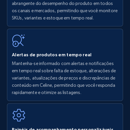
Amazon products - find products by using
abrangente do desempenho do produto em todos
upc numbers
os canais e mercados, permitindo que você monitore
SKUs, variantes e estoque em tempo real.
Title, Seller name, Brand, Description, Initial
price, Currency, Availability, Reviews count, and
more.
35.3K+
5.7K+
Comece agora
Alertas de produtos em tempo real
Mantenha-se informado com alertas e notificações
em tempo real sobre falta de estoque, alterações de
Amazon Reviews
variantes, atualizações de preços e discrepâncias de
URL, Product name, Product rating, Product
conteúdo em Celine, permitindo que você responda
rating object, Product rating max, Rating,
rapidamente e otimize as listagens.
Author name, Asin, and more.
7.4K+
871+
Comece agora
Painéis de acompanhamento personalizáveis