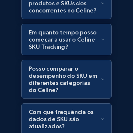
produtos e SKUs dos
category URL or brand URL
concorrentes no Celine?
URL, Title, Rating, Reviews, Initial price, Final
price, Currency, Stock, and more.
Em quanto tempo posso
991+
165+
Comece agora
começar a usar o Celine
SKU Tracking?
Lazada - Products - Discover products by
Posso comparar o
seller URL
desempenho do SKU em
URL, Title, Rating, Reviews, Initial price, Final
diferentes categorias
price, Currency, Stock, and more.
do Celine?
991+
165+
Comece agora
Com que frequência os
dados de SKU são
atualizados?