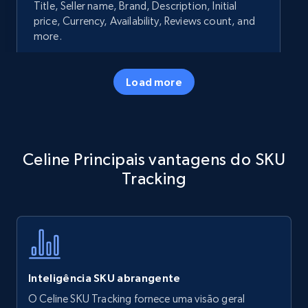
Title, Seller name, Brand, Description, Initial
price, Currency, Availability, Reviews count, and
more.
35.3K+
5.7K+
Comece agora
Load more
Amazon products - Collects products by
Celine Principais vantagens do SKU
specific keywords
Tracking
Title, Seller name, Brand, Description, Initial
price, Currency, Availability, Reviews count, and
more.
35.3K+
5.7K+
Comece agora
Inteligência SKU abrangente
O Celine SKU Tracking fornece uma visão geral