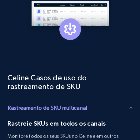
Rating, Reviews count, Initial price, Discount,
and more.
1.3K+
175+
Comece agora
Target - Gather data on products using
specified keywords
URL, Product id, Title, Product description,
Celine Casos de uso do
Rating, Reviews count, Initial price, Discount,
rastreamento de SKU
and more.
1.3K+
175+
Comece agora
Rastreamento de SKU multicanal
Rastreie SKUs em todos os canais
Target - Discover products by category url
Monitore todos os seus SKUs no Celine e em outros