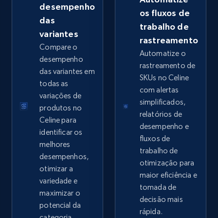
desempenho
os fluxos de
das
trabalho de
variantes
rastreamento
Google Shopping - collects products from
Compare o
Automatize o
web using keywords
desempenho
rastreamento de
das variantes em
URL, Product id, Title, Product description,
SKUs no Celine
todas as
Rating, Reviews count, Images, Variations, and
com alertas
more.
variações de
simplificados,
produtos no
relatórios de
Celine para
2.4K+
200+
Comece agora
desempenho e
identificar os
fluxos de
melhores
trabalho de
desempenhos,
otimização para
otimizar a
Home Depot US
maior eficiência e
variedade e
URL, Domain, Country code, Model number,
tomada de
maximizar o
Sku, Product id, Product name, Manufacturer,
decisão mais
potencial da
and more.
rápida.
categoria.