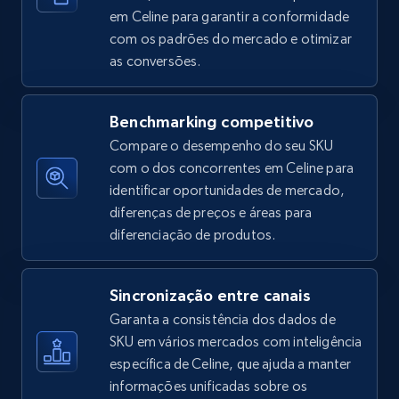
em Celine para garantir a conformidade
com os padrões do mercado e otimizar
as conversões.
Amazon sellers info
Seller id, URL, Seller name, Description, Detailed
info, Stars, Feedbacks, Return policy, and more.
Benchmarking competitivo
Compare o desempenho do seu SKU
2.5K+
378+
Comece agora
com o dos concorrentes em Celine para
identificar oportunidades de mercado,
diferenças de preços e áreas para
diferenciação de produtos.
eBay
URL, Product id, Title, Seller name, Seller rating,
Sincronização entre canais
Seller reviews, Breadcrumbs, Root category, and
more.
Garanta a consistência dos dados de
SKU em vários mercados com inteligência
específica de Celine, que ajuda a manter
2.5K+
359+
Comece agora
informações unificadas sobre os