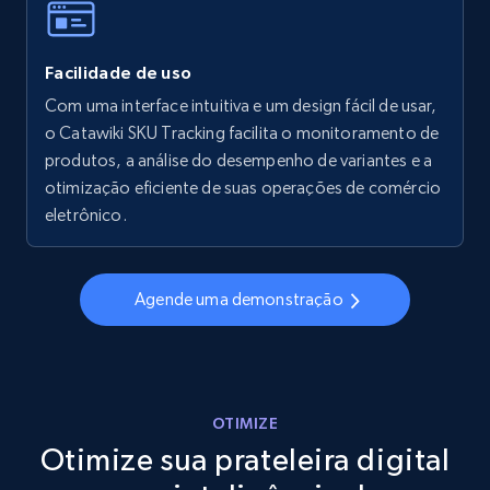
Facilidade de uso
Walmart - products - Collects products by
specific keywords
Com uma interface intuitiva e um design fácil de usar,
o Catawiki SKU Tracking facilita o monitoramento de
URL, Final price, Sku, Currency, Gtin,
produtos, a análise do desempenho de variantes e a
Specifications, Image urls, Top reviews, and
more.
otimização eficiente de suas operações de comércio
eletrônico.
5.6K+
875+
Comece agora
Agende uma demonstração
Walmart - products - Discover products by
using sku numbers
URL, Final price, Sku, Currency, Gtin,
OTIMIZE
Specifications, Image urls, Top reviews, and
Otimize sua prateleira digital
more.