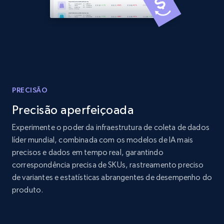
Home Depot US - Discover products by
specified URL
URL, Domain, Country code, Model number,
Sku, Product id, Product name, Manufacturer,
and more.
PRECISÃO
Precisão aperfeiçoada
2.1K+
353+
Comece agora
Experimente o poder da infraestrutura de coleta de dados
líder mundial, combinada com os modelos de IA mais
precisos e dados em tempo real, garantindo
Home Depot US - Discover products by
correspondência precisa de SKUs, rastreamento preciso
specified UPC
de variantes e estatísticas abrangentes de desempenho do
produto.
URL, Domain, Country code, Model number,
Sku, Product id, Product name, Manufacturer,
and more.