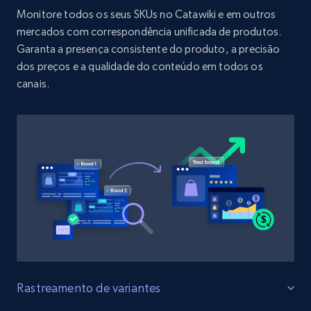
URL, Product id, Title, Product description,
Monitore todos os seus SKUs no Catawiki e em outros
Rating, Reviews count, Initial price, Discount,
mercados com correspondência unificada de produtos.
and more.
Garanta a presença consistente do produto, a precisão
dos preços e a qualidade do conteúdo em todos os
1.3K+
175+
Comece agora
canais.
Target - Discover products by specified
UPC
URL, Product id, Title, Product description,
Rating, Reviews count, Initial price, Discount,
and more.
1.3K+
175+
Comece agora
Rastreamento de variantes