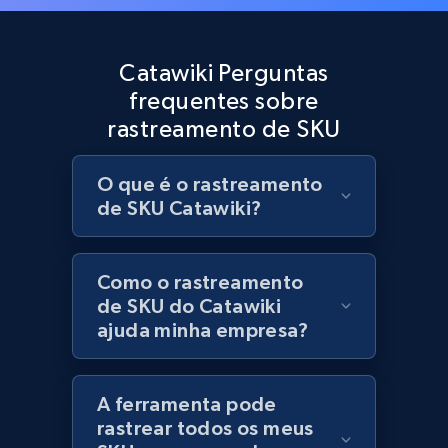
Best Buy products
URL, Product id, Title, Images, Final price,
Catawiki Perguntas
Currency, Discount, Initial price, and more.
frequentes sobre
rastreamento de SKU
1.1K+
149+
Comece agora
O que é o rastreamento
de SKU Catawiki?
Best Buy products - Collect data on
products using specified keywords
URL, Product id, Title, Images, Final price,
Como o rastreamento
Currency, Discount, Initial price, and more.
de SKU do Catawiki
ajuda minha empresa?
1.1K+
149+
Comece agora
A ferramenta pode
rastrear todos os meus