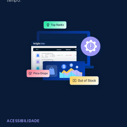
tempo.
Amazon products by seller URL
Title, Seller name, Brand, Description, Initial
price, Currency, Availability, Reviews count, and
more.
2.1K+
375+
Comece agora
Amazon products global dataset - Collect
products from Brands URLs
Title, Seller name, Brand, Description, Initial
price, Currency, Availability, Reviews count, and
more.
2.1K+
375+
Comece agora
ACESSIBILIDADE