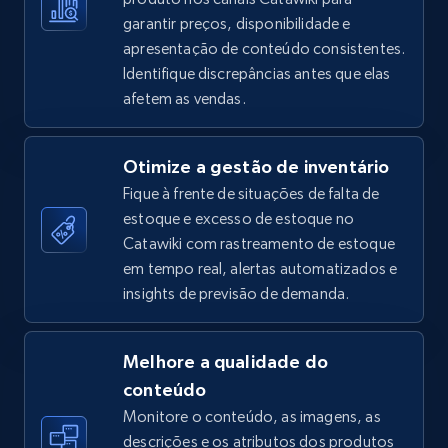
garantir preços, disponibilidade e
apresentação de conteúdo consistentes.
Identifique discrepâncias antes que elas
TikTok Shop - Collect TikTok shop products
afetem as vendas.
by keywords search
URL, Title, Available, Description, Currency, Initial
Otimize a gestão de inventário
price, Final price, Discount percent, and more.
Fique à frente de situações de falta de
estoque e excesso de estoque no
5.4K+
667+
Comece agora
Catawiki com rastreamento de estoque
em tempo real, alertas automatizados e
insights de previsão de demanda.
TikTok Shop - discover records by shop url
URL, Title, Available, Description, Currency, Initial
Melhore a qualidade do
price, Final price, Discount percent, and more.
conteúdo
Monitore o conteúdo, as imagens, as
5.4K+
667+
Comece agora
descrições e os atributos dos produtos