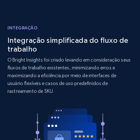
Reviews count shop, Reviews count item, Initial
price, and more.
INTEGRAÇÃO
1.9K+
322+
Comece agora
Integração simplificada do fluxo de
trabalho
O Bright Insights foi criado levando em consideração seus
Amazon products search
fluxos de trabalho existentes, minimizando erros e
Asin, URL, Name, Sponsored, Initial price, Final
maximizando a eficiência por meio de interfaces de
price, Currency, Sold, and more.
usuário flexíveis e casos de uso predefinidos de
rastreamento de SKU.
1.6K+
181+
Comece agora
Target
URL, Product id, Title, Product description,