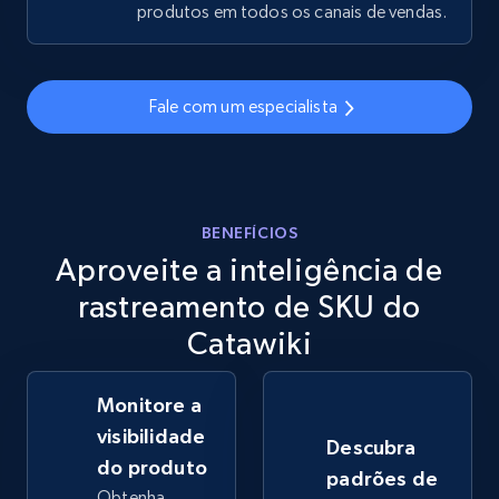
produtos em todos os canais de vendas.
eBay - Gather data on products using
specified keywords
Fale com um especialista
URL, Product id, Title, Seller name, Seller rating,
Seller reviews, Breadcrumbs, Root category, and
more.
BENEFÍCIOS
2.5K+
359+
Comece agora
Aproveite a inteligência de
rastreamento de SKU do
Catawiki
eBay - Collect products from shops on eBay
URL, Product id, Title, Seller name, Seller rating,
Monitore a
Seller reviews, Breadcrumbs, Root category, and
more.
visibilidade
Descubra
do produto
padrões de
2.5K+
359+
Comece agora
Obtenha