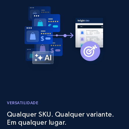
2.1K+
353+
Comece agora
Home Depot US - Discovery products by
specific category URL
URL, Domain, Country code, Model number,
Sku, Product id, Product name, Manufacturer,
and more.
2.1K+
353+
Comece agora
VERSATILIDADE
Etsy
Qualquer SKU. Qualquer variante.
URL, Product id, Listing inventory id, Title, Rating,
Em qualquer lugar.
Reviews count shop, Reviews count item, Initial