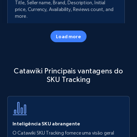
Title, Seller name, Brand, Description, Initial
price, Currency, Availability, Reviews count, and
more.
35.2K+
5.7K+
Comece agora
Load more
Amazon products - Collects products by
Catawiki Principais vantagens do
specific keywords
SKU Tracking
Title, Seller name, Brand, Description, Initial
price, Currency, Availability, Reviews count, and
more.
35.2K+
5.7K+
Comece agora
Inteligência SKU abrangente
O Catawiki SKU Tracking fornece uma visão geral