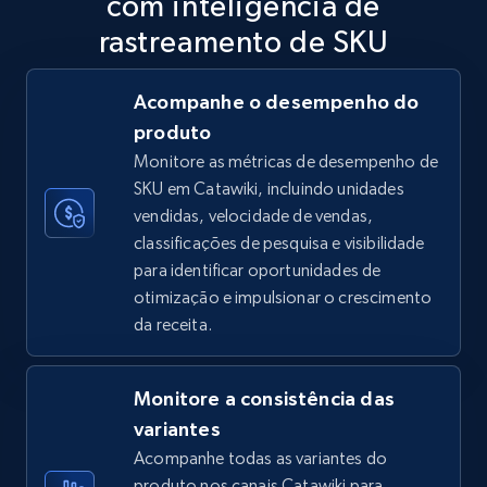
com inteligência de
5.6K+
875+
Comece agora
rastreamento de SKU
Acompanhe o desempenho do
produto
TikTok Shop
Monitore as métricas de desempenho de
URL, Title, Available, Description, Currency, Initial
SKU em Catawiki, incluindo unidades
price, Final price, Discount percent, and more.
vendidas, velocidade de vendas,
classificações de pesquisa e visibilidade
5.4K+
667+
Comece agora
para identificar oportunidades de
otimização e impulsionar o crescimento
da receita.
TikTok Shop - category
URL, Title, Available, Description, Currency, Initial
Monitore a consistência das
price, Final price, Discount percent, and more.
variantes
Acompanhe todas as variantes do
5.4K+
667+
Comece agora
produto nos canais Catawiki para