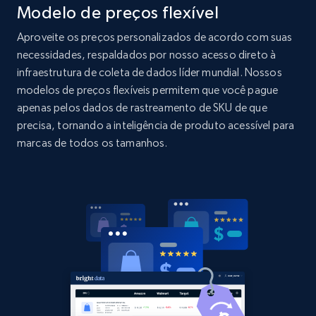
Modelo de preços flexível
Home Depot US
Aproveite os preços personalizados de acordo com suas
URL, Domain, Country code, Model number,
necessidades, respaldados por nosso acesso direto à
Sku, Product id, Product name, Manufacturer,
infraestrutura de coleta de dados líder mundial. Nossos
and more.
modelos de preços flexíveis permitem que você pague
apenas pelos dados de rastreamento de SKU de que
2.1K+
353+
Comece agora
precisa, tornando a inteligência de produto acessível para
marcas de todos os tamanhos.
Home Depot US - Gather data on products
using specified keywords
URL, Domain, Country code, Model number,
Sku, Product id, Product name, Manufacturer,
and more.
2.1K+
353+
Comece agora