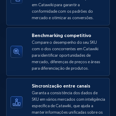
em Catawiki para garantir a
conformidade com os padrões do
mercado e otimizar as conversões.
Amazon sellers info
Seller id, URL, Seller name, Description, Detailed
info, Stars, Feedbacks, Return policy, and more.
Benchmarking competitivo
Compare o desempenho do seu SKU
2.5K+
378+
Comece agora
com o dos concorrentes em Catawiki
para identificar oportunidades de
mercado, diferenças de preços e áreas
para diferenciação de produtos.
eBay
URL, Product id, Title, Seller name, Seller rating,
Sincronização entre canais
Seller reviews, Breadcrumbs, Root category, and
more.
Garanta a consistência dos dados de
SKU em vários mercados com inteligência
específica de Catawiki, que ajuda a
2.5K+
359+
Comece agora
manter informações unificadas sobre os