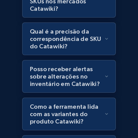
SKUs nos mercados
Lowes.com
Catawiki?
URL, Domain, Marketplace pn, Sku, Other pn,
Model number, Gtin ean pn, Product name, and
more.
Qual é a precisão da
correspondência de SKU
991+
162+
Comece agora
do Catawiki?
Posso receber alertas
Lowes.com - Gather data on products using
sobre alterações no
specified keywords
inventário em Catawiki?
URL, Domain, Marketplace pn, Sku, Other pn,
Model number, Gtin ean pn, Product name, and
more.
Como a ferramenta lida
com as variantes do
991+
162+
Comece agora
produto Catawiki?