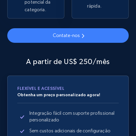
potencial da
rápida.
2.1K+
categoria.
375+
Comece agora
Contate-nos
Amazon products global dataset - Collects
products by specific category URL
Title, Seller name, Brand, Description, Initial
A partir de US$ 250/mês
price, Currency, Availability, Reviews count, and
more.
2.1K+
375+
Comece agora
FLEXÍVEL E ACESSÍVEL
Obtenha um preço personalizado agora!
Integração fácil com suporte profissional
Amazon products global dataset -
personalizado
Collecting products by keyword search
Sem custos adicionais de configuração
Title, Seller name, Brand, Description, Initial