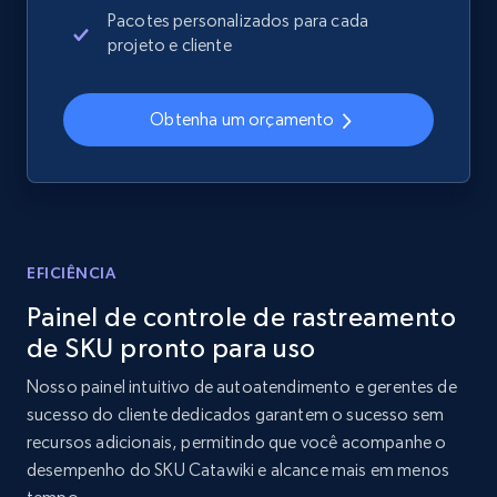
price, Currency, Availability, Reviews count, and
Pacotes personalizados para cada
more.
projeto e cliente
2.1K+
375+
Comece agora
Obtenha um orçamento
Amazon products global dataset - Collects
products by best sellers category URL
Title, Seller name, Brand, Description, Initial
EFICIÊNCIA
price, Currency, Availability, Reviews count, and
Painel de controle de rastreamento
more.
de SKU pronto para uso
2.1K+
375+
Comece agora
Nosso painel intuitivo de autoatendimento e gerentes de
sucesso do cliente dedicados garantem o sucesso sem
recursos adicionais, permitindo que você acompanhe o
desempenho do SKU Catawiki e alcance mais em menos
Amazon products global dataset - Collect