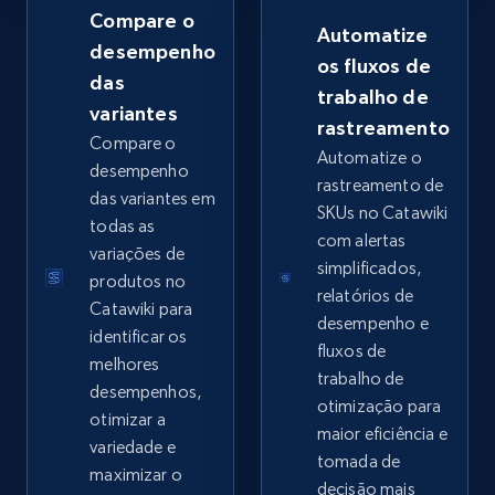
Compare o
Automatize
desempenho
os fluxos de
das
trabalho de
Google Shopping - collects products from
variantes
rastreamento
web using keywords
Compare o
Automatize o
URL, Product id, Title, Product description,
desempenho
rastreamento de
Rating, Reviews count, Images, Variations, and
das variantes em
SKUs no Catawiki
more.
todas as
com alertas
variações de
simplificados,
2.4K+
199+
Comece agora
produtos no
relatórios de
Catawiki para
desempenho e
identificar os
fluxos de
melhores
trabalho de
Amazon products global dataset
desempenhos,
otimização para
Title, Seller name, Brand, Description, Initial
otimizar a
maior eficiência e
price, Currency, Availability, Reviews count, and
variedade e
tomada de
more.
maximizar o
decisão mais