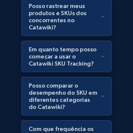
Posso rastrear meus
Lowes.com - Collect records by category
produtos e SKUs dos
URL, Domain, Marketplace pn, Sku, Other pn,
concorrentes no
Model number, Gtin ean pn, Product name, and
Catawiki?
more.
Em quanto tempo posso
991+
162+
Comece agora
começar a usar o
Catawiki SKU Tracking?
Lazada - Products
Posso comparar o
URL, Title, Rating, Reviews, Initial price, Final
desempenho do SKU em
price, Currency, Stock, and more.
diferentes categorias
do Catawiki?
988+
160+
Comece agora
Com que frequência os