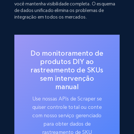
você mantenha visibilidade completa. O esquema
de dados unificado elimina os problemas de
integração em todos os mercados.
Do monitoramento de
produtos DIY ao
rastreamento de SKUs
sem intervenção
manual
Use nossas APIs de Scraper se
quiser controle total ou conte
com nosso serviço gerenciado
para obter dados de
rastreamento de SKU