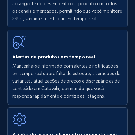
Amazon products - find products by using
abrangente do desempenho do produto em todos
upc numbers
os canais e mercados, permitindo que você monitore
SKUs, variantes e estoque em tempo real.
Title, Seller name, Brand, Description, Initial
price, Currency, Availability, Reviews count, and
more.
35.2K+
5.7K+
Comece agora
Alertas de produtos em tempo real
Mantenha-se informado com alertas e notificações
em tempo real sobre falta de estoque, alterações de
Amazon Reviews
variantes, atualizações de preços e discrepâncias de
URL, Product name, Product rating, Product
conteúdo em Catawiki, permitindo que você
rating object, Product rating max, Rating,
responda rapidamente e otimize as listagens.
Author name, Asin, and more.
7.4K+
870+
Comece agora
Painéis de acompanhamento personalizáveis