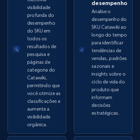
desempenho
visibilidade
Analise o
profunda do
desempenho do
desempenho
SKU Catawiki ao
eBay - Collect records by category
do SKU em
longo do tempo
URL, Product id, Title, Seller name, Seller rating,
todos os
para identificar
Seller reviews, Breadcrumbs, Root category, and
resultados de
tendências de
more.
pesquisa e
vendas, padrões
páginas de
sazonais e
2.5K+
359+
Comece agora
categoria do
insights sobre o
Catawiki,
ciclo de vida do
permitindo que
produto que
você otimize as
informam
Google Shopping
classificações e
decisões
URL, Product id, Title, Product description,
aumente a
estratégicas.
Rating, Reviews count, Images, Variations, and
visibilidade
more.
orgânica.
2.4K+
199+
Comece agora