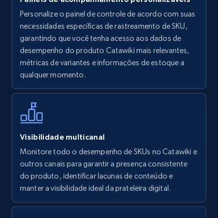
Personalize o painel de controle de acordo com suas
Walmart - products
necessidades específicas de rastreamento de SKU,
URL, Final price, Sku, Currency, Gtin,
garantindo que você tenha acesso aos dados de
Specifications, Image urls, Top reviews, and
desempenho do produto Catawiki mais relevantes,
more.
métricas de variantes e informações de estoque a
qualquer momento.
5.6K+
875+
Comece agora
Walmart - products - Find new products by
Visibilidade multicanal
using specific category URL
Monitore todo o desempenho de SKUs no Catawiki e
URL, Final price, Sku, Currency, Gtin,
outros canais para garantir a presença consistente
Specifications, Image urls, Top reviews, and
do produto, identificar lacunas de conteúdo e
more.
manter a visibilidade ideal da prateleira digital.
5.6K+
875+
Comece agora