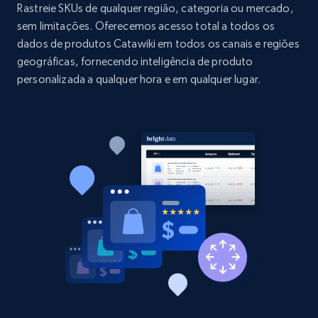
price, and more.
Rastreie SKUs de qualquer região, categoria ou mercado,
sem limitações. Oferecemos acesso total a todos os
dados de produtos Catawiki em todos os canais e regiões
1.9K+
322+
Comece agora
geográficas, fornecendo inteligência de produto
personalizada a qualquer hora e em qualquer lugar.
Etsy - Collect data on products using
specified keywords
URL, Product id, Listing inventory id, Title, Rating,
Reviews count shop, Reviews count item, Initial
price, and more.
1.9K+
322+
Comece agora
Etsy - Collects data from shop's URL
URL, Product id, Listing inventory id, Title, Rating,