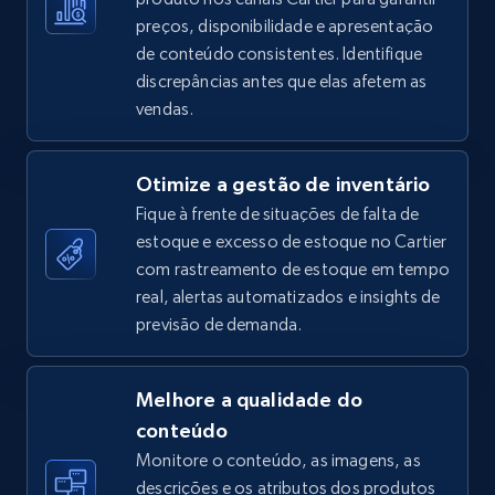
preços, disponibilidade e apresentação
de conteúdo consistentes. Identifique
discrepâncias antes que elas afetem as
TikTok Shop - Collect TikTok shop products
vendas.
by keywords search
URL, Title, Available, Description, Currency, Initial
Otimize a gestão de inventário
price, Final price, Discount percent, and more.
Fique à frente de situações de falta de
estoque e excesso de estoque no Cartier
5.4K+
668+
Comece agora
com rastreamento de estoque em tempo
real, alertas automatizados e insights de
previsão de demanda.
TikTok Shop - discover records by shop url
URL, Title, Available, Description, Currency, Initial
Melhore a qualidade do
price, Final price, Discount percent, and more.
conteúdo
Monitore o conteúdo, as imagens, as
5.4K+
668+
Comece agora
descrições e os atributos dos produtos