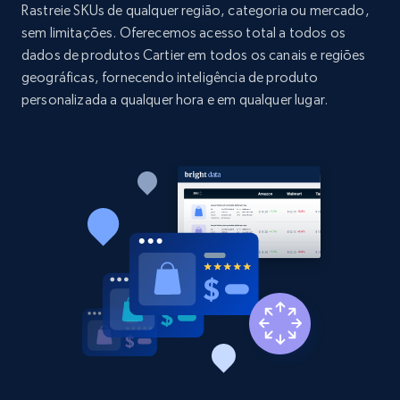
price, and more.
Rastreie SKUs de qualquer região, categoria ou mercado,
sem limitações. Oferecemos acesso total a todos os
dados de produtos Cartier em todos os canais e regiões
1.9K+
323+
Comece agora
geográficas, fornecendo inteligência de produto
personalizada a qualquer hora e em qualquer lugar.
Etsy - Collect data on products using
specified keywords
URL, Product id, Listing inventory id, Title, Rating,
Reviews count shop, Reviews count item, Initial
price, and more.
1.9K+
323+
Comece agora
Etsy - Collects data from shop's URL
URL, Product id, Listing inventory id, Title, Rating,