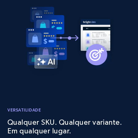
2.1K+
375+
Comece agora
Amazon products global dataset - Collect
products from Brands URLs
Title, Seller name, Brand, Description, Initial
price, Currency, Availability, Reviews count, and
more.
2.1K+
375+
Comece agora
VERSATILIDADE
Etsy
Qualquer SKU. Qualquer variante.
URL, Product id, Listing inventory id, Title, Rating,
Em qualquer lugar.
Reviews count shop, Reviews count item, Initial