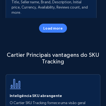
Title, Seller name, Brand, Description, Initial
price, Currency, Availability, Reviews count, and
more.
35.3K+
5.7K+
Comece agora
Load more
Amazon products - Collects products by
Cartier Principais vantagens do SKU
specific keywords
Tracking
Title, Seller name, Brand, Description, Initial
price, Currency, Availability, Reviews count, and
more.
35.3K+
5.7K+
Comece agora
Inteligência SKU abrangente
O Cartier SKU Tracking fornece uma visão geral