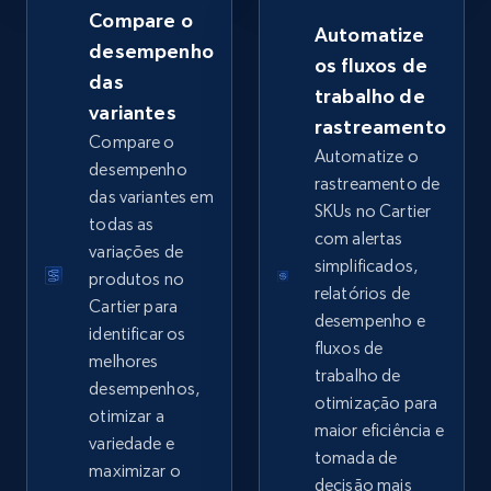
Compare o
Automatize
desempenho
os fluxos de
das
trabalho de
Google Shopping - collects products from
variantes
rastreamento
web using keywords
Compare o
Automatize o
URL, Product id, Title, Product description,
desempenho
rastreamento de
Rating, Reviews count, Images, Variations, and
das variantes em
SKUs no Cartier
more.
todas as
com alertas
variações de
simplificados,
2.4K+
202+
Comece agora
produtos no
relatórios de
Cartier para
desempenho e
identificar os
fluxos de
melhores
trabalho de
Home Depot US
desempenhos,
otimização para
URL, Domain, Country code, Model number,
otimizar a
maior eficiência e
Sku, Product id, Product name, Manufacturer,
variedade e
tomada de
and more.
maximizar o
decisão mais