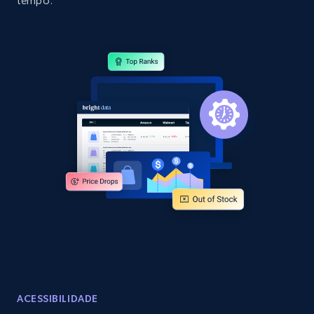
tempo.
specific category URL
URL, Domain, Country code, Model number,
Sku, Product id, Product name, Manufacturer,
and more.
2.1K+
355+
Comece agora
Amazon products global dataset
Title, Seller name, Brand, Description, Initial
price, Currency, Availability, Reviews count, and
more.
2.1K+
375+
Comece agora
ACESSIBILIDADE