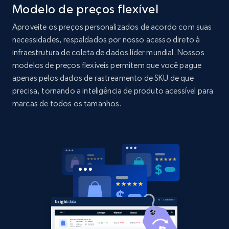
Modelo de preços flexível
Amazon products global dataset - Collects
products by specific category URL
Aproveite os preços personalizados de acordo com suas
Title, Seller name, Brand, Description, Initial
necessidades, respaldados por nosso acesso direto à
price, Currency, Availability, Reviews count, and
infraestrutura de coleta de dados líder mundial. Nossos
more.
modelos de preços flexíveis permitem que você pague
apenas pelos dados de rastreamento de SKU de que
2.1K+
375+
Comece agora
precisa, tornando a inteligência de produto acessível para
marcas de todos os tamanhos.
Amazon products global dataset -
Collecting products by keyword search
Title, Seller name, Brand, Description, Initial
price, Currency, Availability, Reviews count, and
more.
2.1K+
375+
Comece agora