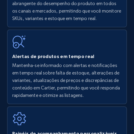
Amazon products - find products by using
abrangente do desempenho do produto em todos
upc numbers
os canais e mercados, permitindo que você monitore
SKUs, variantes e estoque em tempo real.
Title, Seller name, Brand, Description, Initial
price, Currency, Availability, Reviews count, and
more.
35.3K+
5.7K+
Comece agora
Alertas de produtos em tempo real
Mantenha-se informado com alertas e notificações
em tempo real sobre falta de estoque, alterações de
Amazon Reviews
variantes, atualizações de preços e discrepâncias de
URL, Product name, Product rating, Product
conteúdo em Cartier, permitindo que você responda
rating object, Product rating max, Rating,
rapidamente e otimize as listagens.
Author name, Asin, and more.
7.4K+
872+
Comece agora
Painéis de acompanhamento personalizáveis