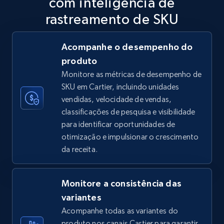
com inteligência de
5.6K+
877+
Comece agora
rastreamento de SKU
Acompanhe o desempenho do
produto
TikTok Shop
Monitore as métricas de desempenho de
URL, Title, Available, Description, Currency, Initial
SKU em Cartier, incluindo unidades
price, Final price, Discount percent, and more.
vendidas, velocidade de vendas,
classificações de pesquisa e visibilidade
5.4K+
668+
Comece agora
para identificar oportunidades de
otimização e impulsionar o crescimento
da receita.
TikTok Shop - category
URL, Title, Available, Description, Currency, Initial
Monitore a consistência das
price, Final price, Discount percent, and more.
variantes
Acompanhe todas as variantes do
5.4K+
668+
Comece agora
produto nos canais Cartier para garantir