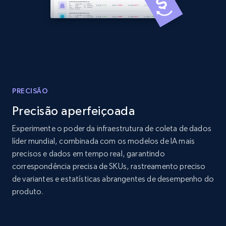
Amazon products global dataset - Collects
products by best sellers category URL
Title, Seller name, Brand, Description, Initial
price, Currency, Availability, Reviews count, and
more.
PRECISÃO
Precisão aperfeiçoada
2.1K+
375+
Comece agora
Experimente o poder da infraestrutura de coleta de dados
líder mundial, combinada com os modelos de IA mais
precisos e dados em tempo real, garantindo
Amazon products global dataset - Collect
correspondência precisa de SKUs, rastreamento preciso
Amazon products by seller URL
de variantes e estatísticas abrangentes de desempenho do
produto.
Title, Seller name, Brand, Description, Initial
price, Currency, Availability, Reviews count, and
more.