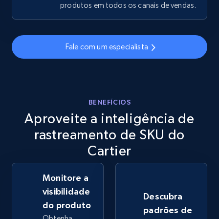
produtos em todos os canais de vendas.
eBay - Gather data on products using
specified keywords
Fale com um especialista
URL, Product id, Title, Seller name, Seller rating,
Seller reviews, Breadcrumbs, Root category, and
more.
BENEFÍCIOS
2.5K+
359+
Comece agora
Aproveite a inteligência de
rastreamento de SKU do
Cartier
eBay - Collect products from shops on eBay
URL, Product id, Title, Seller name, Seller rating,
Monitore a
Seller reviews, Breadcrumbs, Root category, and
more.
visibilidade
Descubra
do produto
padrões de
2.5K+
359+
Comece agora
Obtenha