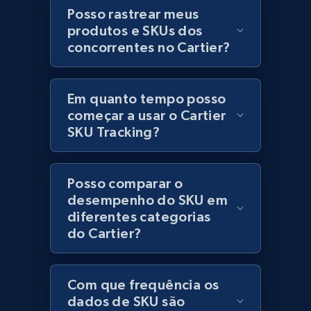
category URL or brand URL
Posso rastrear meus
produtos e SKUs dos
URL, Title, Rating, Reviews, Initial price, Final
concorrentes no Cartier?
price, Currency, Stock, and more.
991+
165+
Comece agora
Em quanto tempo posso
começar a usar o Cartier
SKU Tracking?
Lazada - Products - Discover products by
seller URL
Posso comparar o
URL, Title, Rating, Reviews, Initial price, Final
desempenho do SKU em
price, Currency, Stock, and more.
diferentes categorias
do Cartier?
991+
165+
Comece agora
Com que frequência os
dados de SKU são