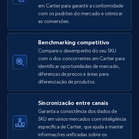
em Cartier para garantir a conformidade
com os padrões do mercado e otimizar
as conversões.
Amazon sellers info
Seller id, URL, Seller name, Description, Detailed
info, Stars, Feedbacks, Return policy, and more.
Benchmarking competitivo
Compare o desempenho do seu SKU
2.5K+
378+
Comece agora
com o dos concorrentes em Cartier para
identificar oportunidades de mercado,
diferenças de preços e áreas para
diferenciação de produtos.
eBay
URL, Product id, Title, Seller name, Seller rating,
Sincronização entre canais
Seller reviews, Breadcrumbs, Root category, and
more.
Garanta a consistência dos dados de
SKU em vários mercados com inteligência
específica de Cartier, que ajuda a manter
2.5K+
359+
Comece agora
informações unificadas sobre os