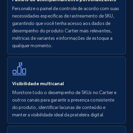
Personalize o painel de controle de acordo com suas
Walmart - products
necessidades específicas de rastreamento de SKU,
URL, Final price, Sku, Currency, Gtin,
garantindo que você tenha acesso aos dados de
Specifications, Image urls, Top reviews, and
desempenho do produto Cartier mais relevantes,
more.
métricas de variantes e informações de estoque a
qualquer momento.
5.6K+
877+
Comece agora
Walmart - products - Find new products by
Visibilidade multicanal
using specific category URL
Monitore todo o desempenho de SKUs no Cartier e
URL, Final price, Sku, Currency, Gtin,
outros canais para garantir a presença consistente
Specifications, Image urls, Top reviews, and
do produto, identificar lacunas de conteúdo e
more.
manter a visibilidade ideal da prateleira digital.
5.6K+
877+
Comece agora