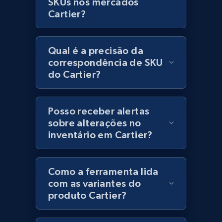
SKUs nos mercados
Lazada - Products
Cartier?
URL, Title, Rating, Reviews, Initial price, Final
price, Currency, Stock, and more.
Qual é a precisão da
991+
165+
Comece agora
correspondência de SKU
do Cartier?
Lazada - Products - Discover products by
Posso receber alertas
keyword
sobre alterações no
URL, Title, Rating, Reviews, Initial price, Final
inventário em Cartier?
price, Currency, Stock, and more.
991+
165+
Comece agora
Como a ferramenta lida
com as variantes do
produto Cartier?
Lazada - Products - Discover products by