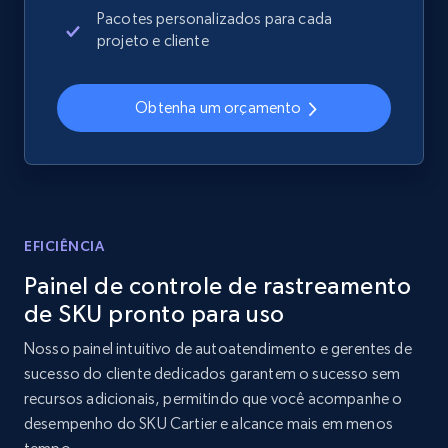
Sku, Product id, Product name, Manufacturer,
Pacotes personalizados para cada
and more.
projeto e cliente
2.1K+
355+
Comece agora
Obtenha um orçamento
Home Depot US - Discover products by
specified UPC
URL, Domain, Country code, Model number,
EFICIÊNCIA
Sku, Product id, Product name, Manufacturer,
Painel de controle de rastreamento
and more.
de SKU pronto para uso
2.1K+
355+
Comece agora
Nosso painel intuitivo de autoatendimento e gerentes de
sucesso do cliente dedicados garantem o sucesso sem
recursos adicionais, permitindo que você acompanhe o
desempenho do SKU Cartier e alcance mais em menos
Home Depot US - Discovery products by