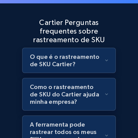
Best Buy products
URL, Product id, Title, Images, Final price,
Cartier Perguntas
Currency, Discount, Initial price, and more.
frequentes sobre
rastreamento de SKU
1.1K+
149+
Comece agora
O que é o rastreamento
de SKU Cartier?
Best Buy products - Collect data on
products using specified keywords
URL, Product id, Title, Images, Final price,
Como o rastreamento
Currency, Discount, Initial price, and more.
de SKU do Cartier ajuda
minha empresa?
1.1K+
149+
Comece agora
A ferramenta pode
rastrear todos os meus