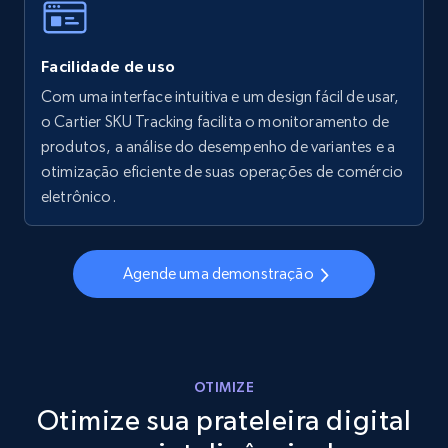
Facilidade de uso
Walmart - products - Collects products by
specific keywords
Com uma interface intuitiva e um design fácil de usar,
o Cartier SKU Tracking facilita o monitoramento de
URL, Final price, Sku, Currency, Gtin,
produtos, a análise do desempenho de variantes e a
Specifications, Image urls, Top reviews, and
more.
otimização eficiente de suas operações de comércio
eletrônico.
5.6K+
877+
Comece agora
Agende uma demonstração
Walmart - products - Discover products by
using sku numbers
URL, Final price, Sku, Currency, Gtin,
OTIMIZE
Specifications, Image urls, Top reviews, and
Otimize sua prateleira digital
more.