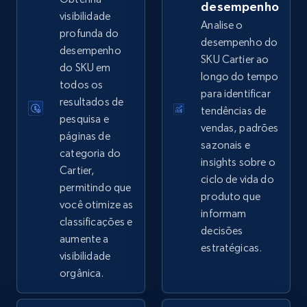
desempenho
visibilidade
Analise o
profunda do
desempenho do
desempenho
SKU Cartier ao
eBay - Collect records by category
do SKU em
longo do tempo
URL, Product id, Title, Seller name, Seller rating,
todos os
para identificar
Seller reviews, Breadcrumbs, Root category, and
resultados de
tendências de
more.
pesquisa e
vendas, padrões
páginas de
sazonais e
2.5K+
359+
Comece agora
categoria do
insights sobre o
Cartier,
ciclo de vida do
permitindo que
produto que
você otimize as
informam
Google Shopping
classificações e
decisões
URL, Product id, Title, Product description,
aumente a
estratégicas.
Rating, Reviews count, Images, Variations, and
visibilidade
more.
orgânica.
2.4K+
202+
Comece agora