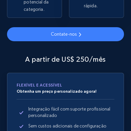
potencial da
rápida.
2.1K+
categoria.
355+
Comece agora
Contate-nos
Home Depot US - Gather data on products
using specified keywords
URL, Domain, Country code, Model number,
A partir de US$ 250/mês
Sku, Product id, Product name, Manufacturer,
and more.
2.1K+
355+
Comece agora
FLEXÍVEL E ACESSÍVEL
Obtenha um preço personalizado agora!
Integração fácil com suporte profissional
Home Depot US - Discover products by
personalizado
specified URL
Sem custos adicionais de configuração
URL, Domain, Country code, Model number,