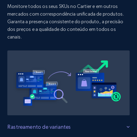
URL, Product id, Title, Product description,
Monitore todos os seus SKUs no Cartier e em outros
Rating, Reviews count, Initial price, Discount,
mercados com correspondência unificada de produtos.
and more.
Garanta a presença consistente do produto, a precisão
dos preços e a qualidade do conteúdo em todos os
1.3K+
176+
Comece agora
canais.
Target - Discover products by specified
UPC
URL, Product id, Title, Product description,
Rating, Reviews count, Initial price, Discount,
and more.
1.3K+
176+
Comece agora
Rastreamento de variantes