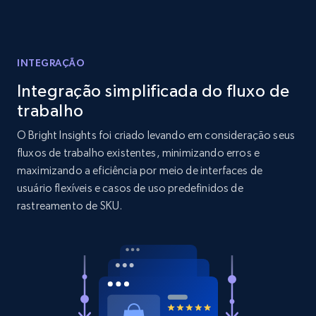
Reviews count shop, Reviews count item, Initial
price, and more.
INTEGRAÇÃO
1.9K+
323+
Comece agora
Integração simplificada do fluxo de
trabalho
O Bright Insights foi criado levando em consideração seus
Amazon products search
fluxos de trabalho existentes, minimizando erros e
Asin, URL, Name, Sponsored, Initial price, Final
maximizando a eficiência por meio de interfaces de
price, Currency, Sold, and more.
usuário flexíveis e casos de uso predefinidos de
rastreamento de SKU.
1.6K+
181+
Comece agora
Target
URL, Product id, Title, Product description,