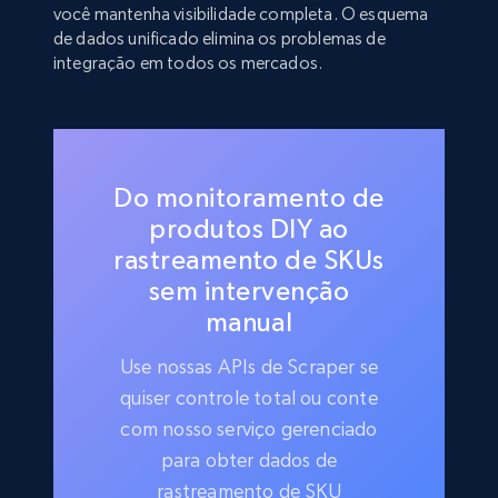
você mantenha visibilidade completa. O esquema
de dados unificado elimina os problemas de
integração em todos os mercados.
Do monitoramento de
produtos DIY ao
rastreamento de SKUs
sem intervenção
manual
Use nossas APIs de Scraper se
quiser controle total ou conte
com nosso serviço gerenciado
para obter dados de
rastreamento de SKU