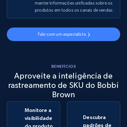
manter informações unificadas sobre os
produtos em todos os canais de vendas.
eBay - Gather data on products using
specified keywords
URL, Product id, Title, Seller name, Seller rating,
Fale com um especialista
Seller reviews, Breadcrumbs, Root category, and
more.
2.5K+
359+
Comece agora
BENEFÍCIOS
Aproveite a inteligência de
rastreamento de SKU do Bobbi
eBay - Collect products from shops on eBay
Brown
URL, Product id, Title, Seller name, Seller rating,
Seller reviews, Breadcrumbs, Root category, and
more.
Monitore a
Descubra
visibilidade
padrões de
2.5K+
359+
Comece agora
do produto