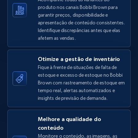
produto nos canais Bobbi Brown para
garantir preços, disponibilidade e
apresentação de conteúdo consistentes.
TikTok Shop - Collect TikTok shop products
Identifique discrepâncias antes que elas
by keywords search
afetem as vendas.
URL, Title, Available, Description, Currency, Initial
price, Final price, Discount percent, and more.
Otimize a gestão de inventário
Fique à frente de situações de falta de
5.4K+
668+
Comece agora
estoque e excesso de estoque no Bobbi
Brown com rastreamento de estoque em
tempo real, alertas automatizados e
TikTok Shop - discover records by shop url
insights de previsão de demanda.
URL, Title, Available, Description, Currency, Initial
price, Final price, Discount percent, and more.
Melhore a qualidade do
conteúdo
5.4K+
668+
Comece agora
Monitore o conteúdo, as imagens, as