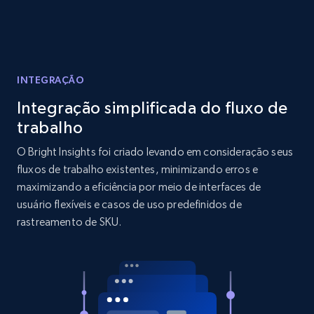
Reviews count shop, Reviews count item, Initial
price, and more.
1.9K+
323+
Comece agora
INTEGRAÇÃO
Integração simplificada do fluxo de
trabalho
Amazon products search
O Bright Insights foi criado levando em consideração seus
Asin, URL, Name, Sponsored, Initial price, Final
fluxos de trabalho existentes, minimizando erros e
price, Currency, Sold, and more.
maximizando a eficiência por meio de interfaces de
usuário flexíveis e casos de uso predefinidos de
1.6K+
181+
Comece agora
rastreamento de SKU.
Target
URL, Product id, Title, Product description,