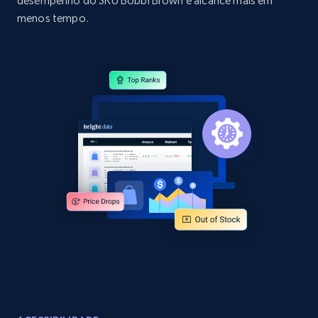
desempenho do SKU Bobbi Brown e alcance mais em
specific category URL
menos tempo.
URL, Domain, Country code, Model number,
Sku, Product id, Product name, Manufacturer,
and more.
2.1K+
355+
Comece agora
Amazon products global dataset
Title, Seller name, Brand, Description, Initial
price, Currency, Availability, Reviews count, and
more.
2.1K+
375+
Comece agora