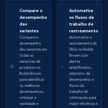
Compare o
Automatize
desempenho
os fluxos de
Google Shopping - collects products from
das
trabalho de
web using keywords
variantes
rastreamento
URL, Product id, Title, Product description,
Compare o
Automatize o
Rating, Reviews count, Images, Variations, and
desempenho
rastreamento de
more.
das variantes em
SKUs no Bobbi
todas as
Brown com
2.4K+
200+
Comece agora
variações de
alertas
produtos no
simplificados,
Bobbi Brown
relatórios de
para identificar
desempenho e
Home Depot US
os melhores
fluxos de
URL, Domain, Country code, Model number,
desempenhos,
trabalho de
Sku, Product id, Product name, Manufacturer,
otimizar a
otimização para
and more.
variedade e
maior eficiência e