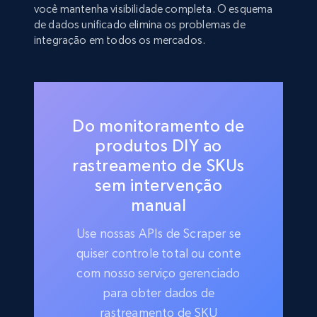
você mantenha visibilidade completa. O esquema
de dados unificado elimina os problemas de
integração em todos os mercados.
Do monitoramento de
produtos DIY ao
rastreamento de SKUs
sem intervenção
manual
Use nossas APIs de Scraper se
quiser controle total ou conte
com nosso serviço gerenciado
para obter dados de
rastreamento de SKU