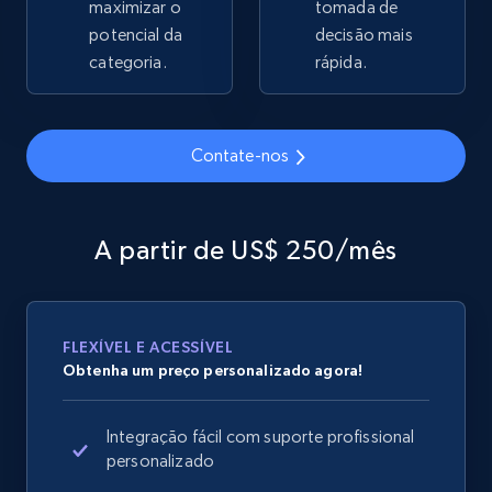
maximizar o
tomada de
2.1K+
potencial da
355+
Comece agora
decisão mais
categoria.
rápida.
Home Depot US - Gather data on products
Contate-nos
using specified keywords
URL, Domain, Country code, Model number,
Sku, Product id, Product name, Manufacturer,
A partir de US$ 250/mês
and more.
2.1K+
355+
Comece agora
FLEXÍVEL E ACESSÍVEL
Obtenha um preço personalizado agora!
Home Depot US - Discover products by
Integração fácil com suporte profissional
specified URL
personalizado
URL, Domain, Country code, Model number,