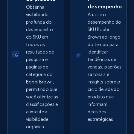
desempenho
Obtenha
visibilidade
Analise o
profunda do
desempenho do
eBay - Collect records by category
desempenho
SKU Bobbi
URL, Product id, Title, Seller name, Seller rating,
do SKU em
Brown ao longo
Seller reviews, Breadcrumbs, Root category, and
todos os
do tempo para
more.
resultados de
identificar
pesquisa e
tendências de
2.5K+
359+
Comece agora
páginas de
vendas, padrões
categoria do
sazonais e
Bobbi Brown,
insights sobre o
permitindo que
ciclo de vida do
Google Shopping
você otimize as
produto que
URL, Product id, Title, Product description,
classificações e
informam
Rating, Reviews count, Images, Variations, and
aumente a
decisões
more.
visibilidade
estratégicas.
orgânica.
2.4K+
200+
Comece agora