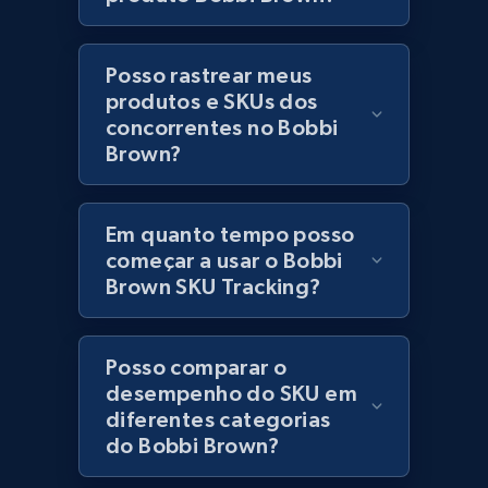
category URL or brand URL
URL, Title, Rating, Reviews, Initial price, Final
Posso rastrear meus
price, Currency, Stock, and more.
produtos e SKUs dos
concorrentes no Bobbi
991+
165+
Comece agora
Brown?
Em quanto tempo posso
Lazada - Products - Discover products by
começar a usar o Bobbi
seller URL
Brown SKU Tracking?
URL, Title, Rating, Reviews, Initial price, Final
price, Currency, Stock, and more.
Posso comparar o
991+
165+
Comece agora
desempenho do SKU em
diferentes categorias
do Bobbi Brown?