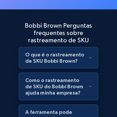
Best Buy products
URL, Product id, Title, Images, Final price,
Currency, Discount, Initial price, and more.
Bobbi Brown Perguntas
frequentes sobre
1.1K+
149+
Comece agora
rastreamento de SKU
O que é o rastreamento
Best Buy products - Collect data on
de SKU Bobbi Brown?
products using specified keywords
URL, Product id, Title, Images, Final price,
Currency, Discount, Initial price, and more.
Como o rastreamento
de SKU do Bobbi Brown
ajuda minha empresa?
1.1K+
149+
Comece agora
A ferramenta pode