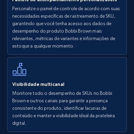
Personalize o painel de controle de acordo com suas
Walmart - products
necessidades específicas de rastreamento de SKU,
URL, Final price, Sku, Currency, Gtin,
garantindo que você tenha acesso aos dados de
Specifications, Image urls, Top reviews, and
desempenho do produto Bobbi Brown mais
more.
relevantes, métricas de variantes e informações de
estoque a qualquer momento.
5.6K+
875+
Comece agora
Walmart - products - Find new products by
Visibilidade multicanal
using specific category URL
Monitore todo o desempenho de SKUs no Bobbi
URL, Final price, Sku, Currency, Gtin,
Brown e outros canais para garantir a presença
Specifications, Image urls, Top reviews, and
consistente do produto, identificar lacunas de
more.
conteúdo e manter a visibilidade ideal da prateleira
digital.
5.6K+
875+
Comece agora