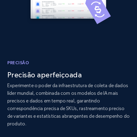
Amazon products global dataset - Collects
products by best sellers category URL
Title, Seller name, Brand, Description, Initial
price, Currency, Availability, Reviews count, and
more.
PRECISÃO
2.1K+
375+
Comece agora
Precisão aperfeiçoada
Experimente o poder da infraestrutura de coleta de dados
líder mundial, combinada com os modelos de IA mais
Amazon products global dataset - Collect
precisos e dados em tempo real, garantindo
Amazon products by seller URL
correspondência precisa de SKUs, rastreamento preciso
de variantes e estatísticas abrangentes de desempenho do
Title, Seller name, Brand, Description, Initial
produto.
price, Currency, Availability, Reviews count, and
more.