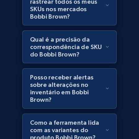
rastrear todos os meus
Lazada - Products
SKUs nos mercados
URL, Title, Rating, Reviews, Initial price, Final
Bobbi Brown?
price, Currency, Stock, and more.
991+
165+
Comece agora
Qual é a precisão da
correspondência de SKU
do Bobbi Brown?
Lazada - Products - Discover products by
keyword
Posso receber alertas
URL, Title, Rating, Reviews, Initial price, Final
sobre alterações no
price, Currency, Stock, and more.
inventário em Bobbi
Brown?
991+
165+
Comece agora
Como a ferramenta lida
com as variantes do
Lazada - Products - Discover products by
produto Bobbi Brown?