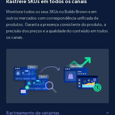
Rastreie SKUs em todos os canais
URL, Product id, Title, Product description,
Rating, Reviews count, Initial price, Discount,
Monitore todos os seus SKUs no Bobbi Brown e em
and more.
outros mercados com correspondência unificada de
produtos. Garanta a presença consistente do produto, a
1.3K+
175+
Comece agora
precisão dos preços e a qualidade do conteúdo em todos
os canais.
Target - Discover products by specified
UPC
URL, Product id, Title, Product description,
Rating, Reviews count, Initial price, Discount,
and more.
1.3K+
175+
Comece agora
Rastreamento de variantes