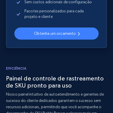
Sem custos adicionais de configuração
Sku, Product id, Product name, Manufacturer,
and more.
Pacotes personalizados para cada
projeto e cliente
2.1K+
355+
Comece agora
Obtenha um orçamento
Home Depot US - Discover products by
specified UPC
URL, Domain, Country code, Model number,
Sku, Product id, Product name, Manufacturer,
EFICIÊNCIA
and more.
Painel de controle de rastreamento
de SKU pronto para uso
2.1K+
355+
Comece agora
Nosso painel intuitivo de autoatendimento e gerentes de
sucesso do cliente dedicados garantem o sucesso sem
recursos adicionais, permitindo que você acompanhe o
Home Depot US - Discovery products by