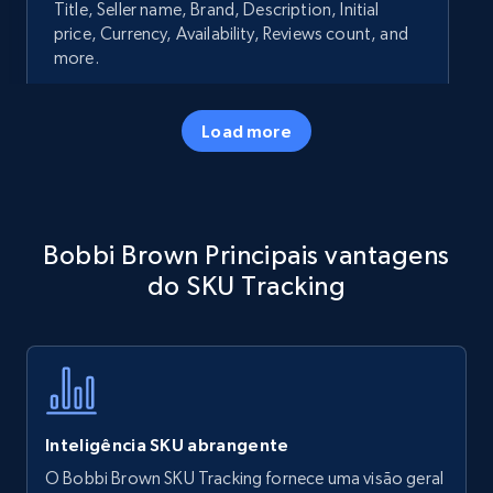
Title, Seller name, Brand, Description, Initial
price, Currency, Availability, Reviews count, and
more.
35.3K+
5.7K+
Comece agora
Load more
Amazon products - Collects products by
Bobbi Brown Principais vantagens
specific keywords
do SKU Tracking
Title, Seller name, Brand, Description, Initial
price, Currency, Availability, Reviews count, and
more.
35.3K+
5.7K+
Comece agora
Inteligência SKU abrangente
O Bobbi Brown SKU Tracking fornece uma visão geral