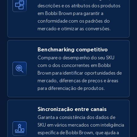
descrições e os atributos dos produtos
em Bobbi Brown para garantir a
conformidade com os padrões do
Amazon sellers info
mercado e otimizar as conversões.
Seller id, URL, Seller name, Description, Detailed
info, Stars, Feedbacks, Return policy, and more.
Benchmarking competitivo
2.5K+
378+
Comece agora
Compare o desempenho do seu SKU
com o dos concorrentes em Bobbi
Brown para identificar oportunidades de
mercado, diferenças de preços e áreas
eBay
para diferenciação de produtos.
URL, Product id, Title, Seller name, Seller rating,
Seller reviews, Breadcrumbs, Root category, and
more.
Sincronização entre canais
Garanta a consistência dos dados de
SKU em vários mercados com inteligência
2.5K+
359+
Comece agora
específica de Bobbi Brown, que ajuda a