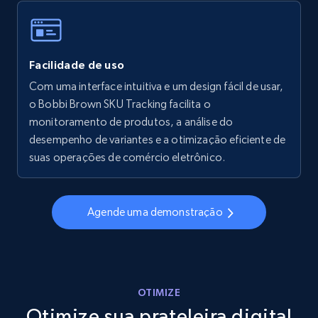
Walmart - products - Collects products by
Facilidade de uso
specific keywords
Com uma interface intuitiva e um design fácil de usar,
URL, Final price, Sku, Currency, Gtin,
o Bobbi Brown SKU Tracking facilita o
Specifications, Image urls, Top reviews, and
more.
monitoramento de produtos, a análise do
desempenho de variantes e a otimização eficiente de
suas operações de comércio eletrônico.
5.6K+
875+
Comece agora
Agende uma demonstração
Walmart - products - Discover products by
using sku numbers
URL, Final price, Sku, Currency, Gtin,
Specifications, Image urls, Top reviews, and
OTIMIZE
more.
Otimize sua prateleira digital