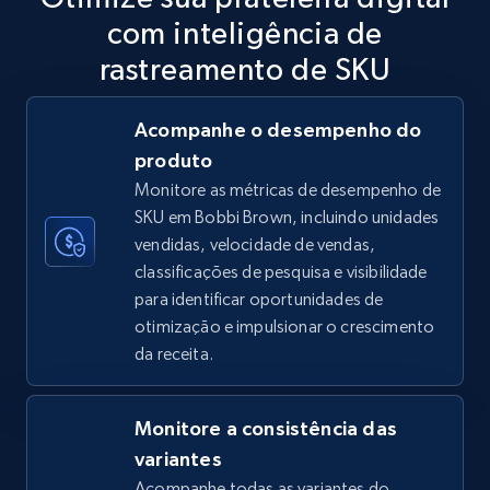
com inteligência de
5.6K+
875+
Comece agora
rastreamento de SKU
Acompanhe o desempenho do
TikTok Shop
produto
URL, Title, Available, Description, Currency, Initial
Monitore as métricas de desempenho de
price, Final price, Discount percent, and more.
SKU em Bobbi Brown, incluindo unidades
vendidas, velocidade de vendas,
5.4K+
668+
Comece agora
classificações de pesquisa e visibilidade
para identificar oportunidades de
otimização e impulsionar o crescimento
da receita.
TikTok Shop - category
URL, Title, Available, Description, Currency, Initial
price, Final price, Discount percent, and more.
Monitore a consistência das
variantes
5.4K+
668+
Comece agora
Acompanhe todas as variantes do