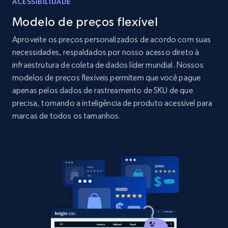
ACESSIBILIDADE
Amazon products global dataset - Collects
Modelo de preços flexível
products by specific category URL
Title, Seller name, Brand, Description, Initial
Aproveite os preços personalizados de acordo com suas
price, Currency, Availability, Reviews count, and
necessidades, respaldados por nosso acesso direto à
more.
infraestrutura de coleta de dados líder mundial. Nossos
modelos de preços flexíveis permitem que você pague
2.1K+
375+
Comece agora
apenas pelos dados de rastreamento de SKU de que
precisa, tornando a inteligência de produto acessível para
marcas de todos os tamanhos.
Amazon products global dataset -
Collecting products by keyword search
Title, Seller name, Brand, Description, Initial
price, Currency, Availability, Reviews count, and
more.
2.1K+
375+
Comece agora