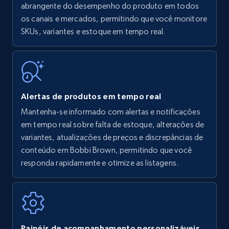
Amazon products - find products by using
abrangente do desempenho do produto em todos
upc numbers
os canais e mercados, permitindo que você monitore
SKUs, variantes e estoque em tempo real.
Title, Seller name, Brand, Description, Initial
price, Currency, Availability, Reviews count, and
more.
35.3K+
5.7K+
Comece agora
Alertas de produtos em tempo real
Mantenha-se informado com alertas e notificações
em tempo real sobre falta de estoque, alterações de
Amazon Reviews
variantes, atualizações de preços e discrepâncias de
URL, Product name, Product rating, Product
conteúdo em Bobbi Brown, permitindo que você
rating object, Product rating max, Rating,
responda rapidamente e otimize as listagens.
Author name, Asin, and more.
7.4K+
870+
Comece agora
Painéis de acompanhamento personalizáveis