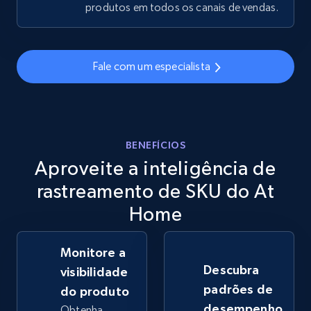
produtos em todos os canais de vendas.
eBay - Gather data on products using
specified keywords
Fale com um especialista
URL, Product id, Title, Seller name, Seller rating,
Seller reviews, Breadcrumbs, Root category, and
more.
BENEFÍCIOS
2.5K+
359+
Comece agora
Aproveite a inteligência de
rastreamento de SKU do At
Home
eBay - Collect products from shops on eBay
URL, Product id, Title, Seller name, Seller rating,
Monitore a
Seller reviews, Breadcrumbs, Root category, and
more.
Descubra
visibilidade
padrões de
do produto
2.5K+
359+
Comece agora
desempenho
Obtenha