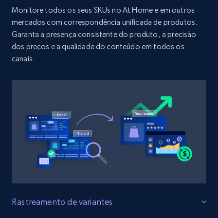
URL, Product id, Title, Product description,
Monitore todos os seus SKUs no At Home e em outros
Rating, Reviews count, Initial price, Discount,
mercados com correspondência unificada de produtos.
and more.
Garanta a presença consistente do produto, a precisão
dos preços e a qualidade do conteúdo em todos os
1.3K+
175+
Comece agora
canais.
Target - Discover products by specified
UPC
URL, Product id, Title, Product description,
Rating, Reviews count, Initial price, Discount,
and more.
1.3K+
175+
Comece agora
Rastreamento de variantes