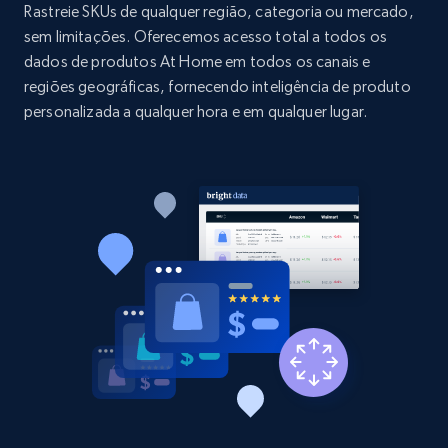
price, and more.
Rastreie SKUs de qualquer região, categoria ou mercado,
sem limitações. Oferecemos acesso total a todos os
dados de produtos At Home em todos os canais e
1.9K+
323+
Comece agora
regiões geográficas, fornecendo inteligência de produto
personalizada a qualquer hora e em qualquer lugar.
Etsy - Collect data on products using
specified keywords
URL, Product id, Listing inventory id, Title, Rating,
Reviews count shop, Reviews count item, Initial
price, and more.
1.9K+
323+
Comece agora
Etsy - Collects data from shop's URL
URL, Product id, Listing inventory id, Title, Rating,