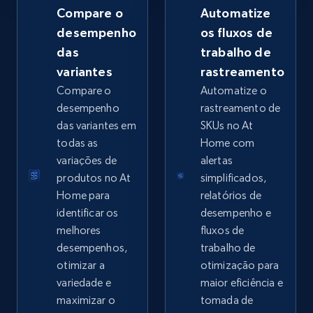
Compare o
Automatize
desempenho
os fluxos de
das
trabalho de
Google Shopping - collects products from
variantes
rastreamento
web using keywords
Compare o
Automatize o
URL, Product id, Title, Product description,
desempenho
rastreamento de
Rating, Reviews count, Images, Variations, and
das variantes em
SKUs no At
more.
todas as
Home com
variações de
alertas
2.4K+
200+
Comece agora
produtos no At
simplificados,
Home para
relatórios de
identificar os
desempenho e
melhores
fluxos de
Home Depot US
desempenhos,
trabalho de
URL, Domain, Country code, Model number,
otimizar a
otimização para
Sku, Product id, Product name, Manufacturer,
variedade e
maior eficiência e
and more.
maximizar o
tomada de