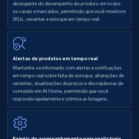
Amazon products - find products by using
abrangente do desempenho do produto em todos
upc numbers
os canais e mercados, permitindo que você monitore
SKUs, variantes e estoque em tempo real.
Title, Seller name, Brand, Description, Initial
price, Currency, Availability, Reviews count, and
more.
35.3K+
5.7K+
Comece agora
Alertas de produtos em tempo real
Mantenha-se informado com alertas e notificações
em tempo real sobre falta de estoque, alterações de
Amazon Reviews
variantes, atualizações de preços e discrepâncias de
URL, Product name, Product rating, Product
conteúdo em At Home, permitindo que você
rating object, Product rating max, Rating,
responda rapidamente e otimize as listagens.
Author name, Asin, and more.
7.4K+
870+
Comece agora
Painéis de acompanhamento personalizáveis