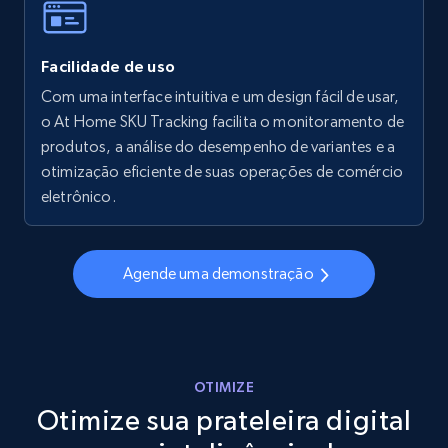
Facilidade de uso
Walmart - products - Collects products by
specific keywords
Com uma interface intuitiva e um design fácil de usar,
o At Home SKU Tracking facilita o monitoramento de
URL, Final price, Sku, Currency, Gtin,
produtos, a análise do desempenho de variantes e a
Specifications, Image urls, Top reviews, and
more.
otimização eficiente de suas operações de comércio
eletrônico.
5.6K+
875+
Comece agora
Agende uma demonstração
Walmart - products - Discover products by
using sku numbers
URL, Final price, Sku, Currency, Gtin,
OTIMIZE
Specifications, Image urls, Top reviews, and
Otimize sua prateleira digital
more.