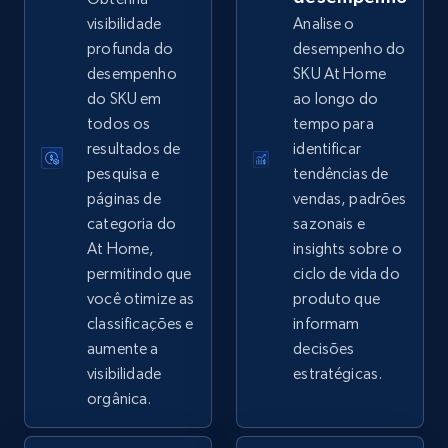
visibilidade
Analise o
profunda do
desempenho do
desempenho
SKU At Home
eBay - Collect records by category
do SKU em
ao longo do
URL, Product id, Title, Seller name, Seller rating,
todos os
tempo para
Seller reviews, Breadcrumbs, Root category, and
resultados de
identificar
more.
pesquisa e
tendências de
páginas de
vendas, padrões
2.5K+
359+
Comece agora
categoria do
sazonais e
At Home,
insights sobre o
permitindo que
ciclo de vida do
você otimize as
produto que
Google Shopping
classificações e
informam
URL, Product id, Title, Product description,
aumente a
decisões
Rating, Reviews count, Images, Variations, and
visibilidade
estratégicas.
more.
orgânica.
2.4K+
200+
Comece agora