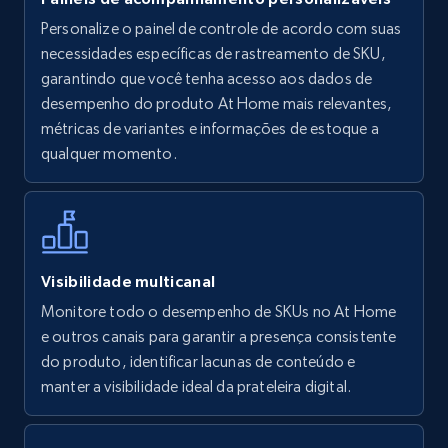
Personalize o painel de controle de acordo com suas
Walmart - products
necessidades específicas de rastreamento de SKU,
URL, Final price, Sku, Currency, Gtin,
garantindo que você tenha acesso aos dados de
Specifications, Image urls, Top reviews, and
desempenho do produto At Home mais relevantes,
more.
métricas de variantes e informações de estoque a
qualquer momento.
5.6K+
875+
Comece agora
Walmart - products - Find new products by
Visibilidade multicanal
using specific category URL
Monitore todo o desempenho de SKUs no At Home
URL, Final price, Sku, Currency, Gtin,
e outros canais para garantir a presença consistente
Specifications, Image urls, Top reviews, and
do produto, identificar lacunas de conteúdo e
more.
manter a visibilidade ideal da prateleira digital.
5.6K+
875+
Comece agora