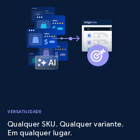
2.1K+
375+
Comece agora
Amazon products global dataset - Collect
products from Brands URLs
Title, Seller name, Brand, Description, Initial
price, Currency, Availability, Reviews count, and
more.
2.1K+
375+
Comece agora
VERSATILIDADE
Etsy
Qualquer SKU. Qualquer variante.
URL, Product id, Listing inventory id, Title, Rating,
Em qualquer lugar.
Reviews count shop, Reviews count item, Initial