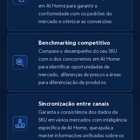
em At Home para garantir a
conformidade com os padrões do
mercado e otimizar as conversões.
Amazon sellers info
Seller id, URL, Seller name, Description, Detailed
info, Stars, Feedbacks, Return policy, and more.
Benchmarking competitivo
Compare o desempenho do seu SKU
2.5K+
378+
Comece agora
com o dos concorrentes em At Home
para identificar oportunidades de
mercado, diferenças de preços e áreas
para diferenciação de produtos.
eBay
URL, Product id, Title, Seller name, Seller rating,
Sincronização entre canais
Seller reviews, Breadcrumbs, Root category, and
more.
Garanta a consistência dos dados de
SKU em vários mercados com inteligência
específica de At Home, que ajuda a
2.5K+
359+
Comece agora
manter informações unificadas sobre os