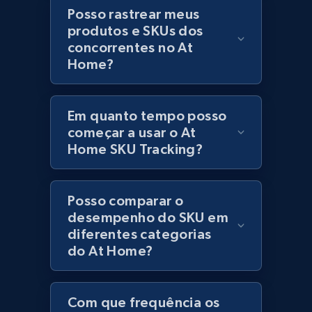
category URL or brand URL
Posso rastrear meus
produtos e SKUs dos
URL, Title, Rating, Reviews, Initial price, Final
concorrentes no At
price, Currency, Stock, and more.
Home?
991+
165+
Comece agora
Em quanto tempo posso
começar a usar o At
Home SKU Tracking?
Lazada - Products - Discover products by
seller URL
URL, Title, Rating, Reviews, Initial price, Final
Posso comparar o
price, Currency, Stock, and more.
desempenho do SKU em
diferentes categorias
991+
165+
Comece agora
do At Home?
Com que frequência os