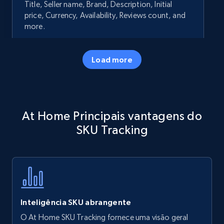
Title, Seller name, Brand, Description, Initial
price, Currency, Availability, Reviews count, and
more.
35.3K+
5.7K+
Comece agora
Load more
Amazon products - Collects products by
At Home Principais vantagens do
specific keywords
SKU Tracking
Title, Seller name, Brand, Description, Initial
price, Currency, Availability, Reviews count, and
more.
35.3K+
5.7K+
Comece agora
Inteligência SKU abrangente
O At Home SKU Tracking fornece uma visão geral