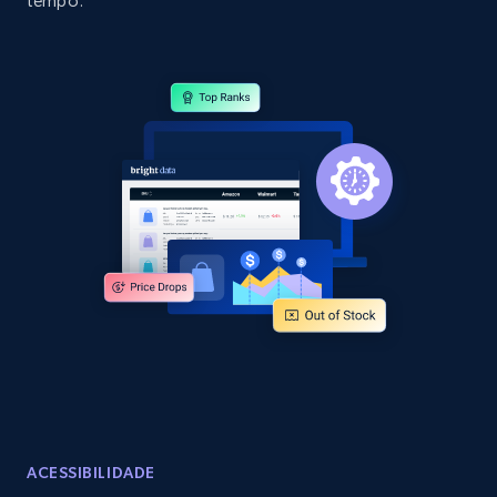
tempo.
specific category URL
URL, Domain, Country code, Model number,
Sku, Product id, Product name, Manufacturer,
and more.
2.1K+
355+
Comece agora
Amazon products global dataset
Title, Seller name, Brand, Description, Initial
price, Currency, Availability, Reviews count, and
more.
2.1K+
375+
Comece agora
ACESSIBILIDADE