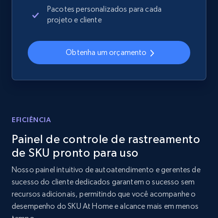
Sku, Product id, Product name, Manufacturer,
Pacotes personalizados para cada
and more.
projeto e cliente
2.1K+
355+
Comece agora
Obtenha um orçamento
Home Depot US - Discover products by
specified UPC
URL, Domain, Country code, Model number,
EFICIÊNCIA
Sku, Product id, Product name, Manufacturer,
Painel de controle de rastreamento
and more.
de SKU pronto para uso
2.1K+
355+
Comece agora
Nosso painel intuitivo de autoatendimento e gerentes de
sucesso do cliente dedicados garantem o sucesso sem
recursos adicionais, permitindo que você acompanhe o
desempenho do SKU At Home e alcance mais em menos
Home Depot US - Discovery products by