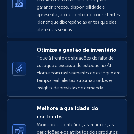
garantir preços, disponibilidade e
apresentação de conteúdo consistentes.
Identifique discrepâncias antes que elas
TikTok Shop - Collect TikTok shop products
afetem as vendas.
by keywords search
URL, Title, Available, Description, Currency, Initial
Otimize a gestão de inventário
price, Final price, Discount percent, and more.
Fique à frente de situações de falta de
estoque e excesso de estoque no At
5.4K+
668+
Comece agora
Home com rastreamento de estoque em
tempo real, alertas automatizados e
insights de previsão de demanda.
TikTok Shop - discover records by shop url
URL, Title, Available, Description, Currency, Initial
Melhore a qualidade do
price, Final price, Discount percent, and more.
conteúdo
Monitore o conteúdo, as imagens, as
5.4K+
668+
Comece agora
descrições e os atributos dos produtos