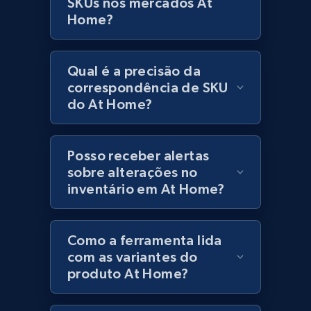
SKUs nos mercados At
Lazada - Products
Home?
URL, Title, Rating, Reviews, Initial price, Final
price, Currency, Stock, and more.
Qual é a precisão da
991+
165+
Comece agora
correspondência de SKU
do At Home?
Lazada - Products - Discover products by
Posso receber alertas
keyword
sobre alterações no
URL, Title, Rating, Reviews, Initial price, Final
inventário em At Home?
price, Currency, Stock, and more.
991+
165+
Comece agora
Como a ferramenta lida
com as variantes do
produto At Home?
Lazada - Products - Discover products by