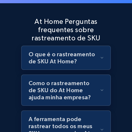
Best Buy products
URL, Product id, Title, Images, Final price,
At Home Perguntas
Currency, Discount, Initial price, and more.
frequentes sobre
rastreamento de SKU
1.1K+
149+
Comece agora
O que é o rastreamento
de SKU At Home?
Best Buy products - Collect data on
products using specified keywords
URL, Product id, Title, Images, Final price,
Como o rastreamento
Currency, Discount, Initial price, and more.
de SKU do At Home
ajuda minha empresa?
1.1K+
149+
Comece agora
A ferramenta pode
rastrear todos os meus