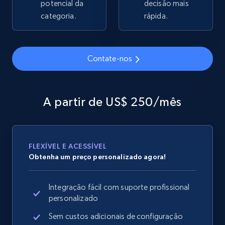
potencial da
decisão mais
2.1K+
categoria.
355+
Comece agora
rápida.
Contate-nos
Home Depot US - Gather data on products
using specified keywords
URL, Domain, Country code, Model number,
A partir de US$ 250/mês
Sku, Product id, Product name, Manufacturer,
and more.
2.1K+
355+
Comece agora
FLEXÍVEL E ACESSÍVEL
Obtenha um preço personalizado agora!
Integração fácil com suporte profissional
Home Depot US - Discover products by
personalizado
specified URL
Sem custos adicionais de configuração
URL, Domain, Country code, Model number,