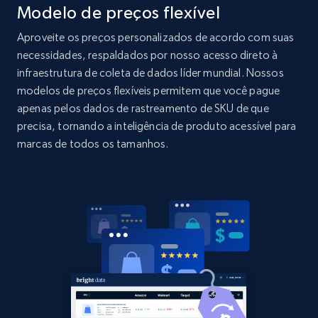
Modelo de preços flexível
Amazon products global dataset - Collects
products by specific category URL
Aproveite os preços personalizados de acordo com suas
Title, Seller name, Brand, Description, Initial
necessidades, respaldados por nosso acesso direto à
price, Currency, Availability, Reviews count, and
infraestrutura de coleta de dados líder mundial. Nossos
more.
modelos de preços flexíveis permitem que você pague
apenas pelos dados de rastreamento de SKU de que
2.1K+
375+
Comece agora
precisa, tornando a inteligência de produto acessível para
marcas de todos os tamanhos.
Amazon products global dataset -
Collecting products by keyword search
Title, Seller name, Brand, Description, Initial
price, Currency, Availability, Reviews count, and
more.
2.1K+
375+
Comece agora