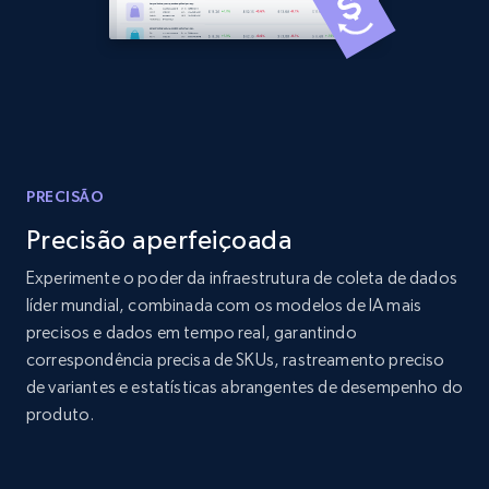
Amazon products global dataset - Collects
products by best sellers category URL
Title, Seller name, Brand, Description, Initial
price, Currency, Availability, Reviews count, and
more.
PRECISÃO
Precisão aperfeiçoada
2.1K+
375+
Comece agora
Experimente o poder da infraestrutura de coleta de dados
líder mundial, combinada com os modelos de IA mais
precisos e dados em tempo real, garantindo
Amazon products global dataset - Collect
correspondência precisa de SKUs, rastreamento preciso
Amazon products by seller URL
de variantes e estatísticas abrangentes de desempenho do
produto.
Title, Seller name, Brand, Description, Initial
price, Currency, Availability, Reviews count, and
more.