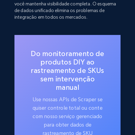
você mantenha visibilidade completa. O esquema
de dados unificado elimina os problemas de
integração em todos os mercados.
Do monitoramento de
produtos DIY ao
rastreamento de SKUs
sem intervenção
manual
Use nossas APIs de Scraper se
quiser controle total ou conte
com nosso serviço gerenciado
para obter dados de
rastreamento de SKU