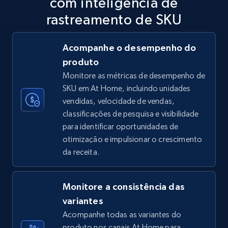
com inteligência de
5.6K+
875+
Comece agora
rastreamento de SKU
Acompanhe o desempenho do
produto
TikTok Shop
Monitore as métricas de desempenho de
URL, Title, Available, Description, Currency, Initial
SKU em At Home, incluindo unidades
price, Final price, Discount percent, and more.
vendidas, velocidade de vendas,
classificações de pesquisa e visibilidade
5.4K+
668+
Comece agora
para identificar oportunidades de
otimização e impulsionar o crescimento
da receita.
TikTok Shop - category
URL, Title, Available, Description, Currency, Initial
Monitore a consistência das
price, Final price, Discount percent, and more.
variantes
Acompanhe todas as variantes do
5.4K+
668+
Comece agora
produto nos canais At Home para