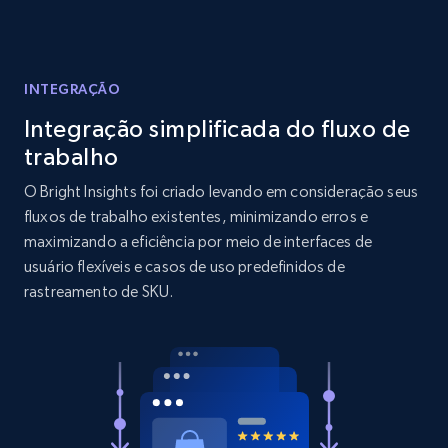
Reviews count shop, Reviews count item, Initial
price, and more.
INTEGRAÇÃO
1.9K+
323+
Comece agora
Integração simplificada do fluxo de
trabalho
O Bright Insights foi criado levando em consideração seus
Amazon products search
fluxos de trabalho existentes, minimizando erros e
Asin, URL, Name, Sponsored, Initial price, Final
maximizando a eficiência por meio de interfaces de
price, Currency, Sold, and more.
usuário flexíveis e casos de uso predefinidos de
rastreamento de SKU.
1.6K+
181+
Comece agora
Target
URL, Product id, Title, Product description,