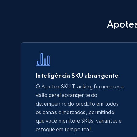
Walmart - products - Discover
Apotea
products by using sku numbers
URL, Final price, Sku, Currency, Gtin,
Specifications, Image urls, Top reviews, and
more.
5.6K+
875+
Comece agora
Inteligência SKU abrangente
O Apotea SKU Tracking fornece uma
visão geral abrangente do
TikTok Shop - Collect TikTok shop
desempenho do produto em todos
products by keywords search
os canais e mercados, permitindo
URL, Title, Available, Description, Currency, Initial
que você monitore SKUs, variantes e
price, Final price, Discount percent, and more.
estoque em tempo real.