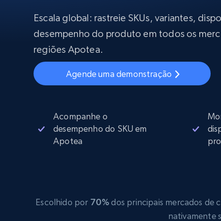
Começa a pa
$5
$2.5/G
50% OFF
Escala global: rastreie SKUs, variantes, disp
Começa a pa
Proxies ISP
desempenho do produto em todos os merc
INFRAESTRUTURA PROXY
$1.3/IP
regiões Apotea.
Proxies residenciais
50% OFF
400M+ IPs globais de dispositivos p
Agende uma demonstração
reais
Proxies de datacenter
Proxies confiáveis e de alta velocida
para extração eficiente de dados
Acompanhe o
Mon
desempenho do SKU em
dis
Apotea
pro
Escolhido por
70%
dos principais mercados de co
nativamente s