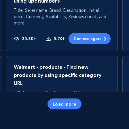
using upc numbers
Title, Seller name, Brand, Description, Initial
price, Currency, Availability, Reviews count, and
more.
35.3K+
5.7K+
Comece agora
Walmart - products - Find new
products by using specific category
URL
URL, Final price, Sku, Currency, Gtin,
Specifications, Image urls, Top reviews, and
Load more
more.
5.6K+
875+
Comece agora