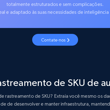
totalmente estruturados e sem complicações.
al e adaptado às suas necessidades de inteligência
Contate-nos
rastreamento de SKU de 
ão de rastreamento de SKU? Extraia você mesmo os d
de de desenvolver e manter infraestrutura, mantendo 