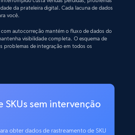
interrompido custa vendas perdidas, problemas
lidade da prateleira digital. Cada lacuna de dados
ra você.
 com autocorreção mantém o fluxo de dados do
antenha visibilidade completa. O esquema de
 os problemas de integração em todos os
e SKUs sem intervenção
 para obter dados de rastreamento de SKU