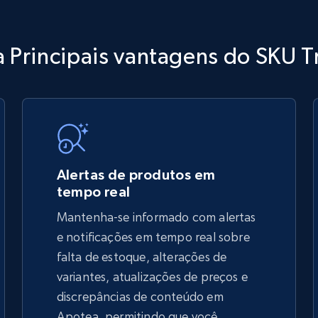
TikTok Shop
 Principais vantagens do SKU T
URL, Title, Available, Description, Currency, Initial
price, Final price, Discount percent, and more.
5.4K+
668+
Comece agora
Alertas de produtos em
tempo real
Mantenha-se informado com alertas
TikTok Shop - discover records by shop
e notificações em tempo real sobre
url
falta de estoque, alterações de
variantes, atualizações de preços e
URL, Title, Available, Description, Currency, Initial
price, Final price, Discount percent, and more.
discrepâncias de conteúdo em
Apotea, permitindo que você