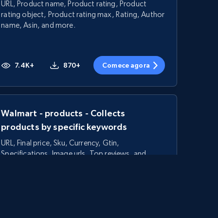
URL, Product name, Product rating, Product
rating object, Product rating max, Rating, Author
name, Asin, and more.
7.4K+
870+
Comece agora
Walmart - products - Collects
products by specific keywords
URL, Final price, Sku, Currency, Gtin,
Specifications, Image urls, Top reviews, and
more.
5.6K+
875+
Comece agora