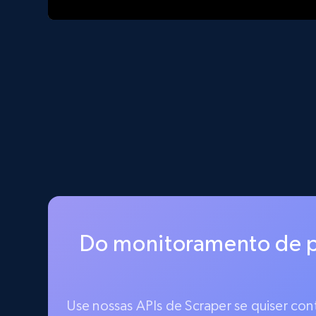
Do monitoramento de p
Use nossas APIs de Scraper se quiser co