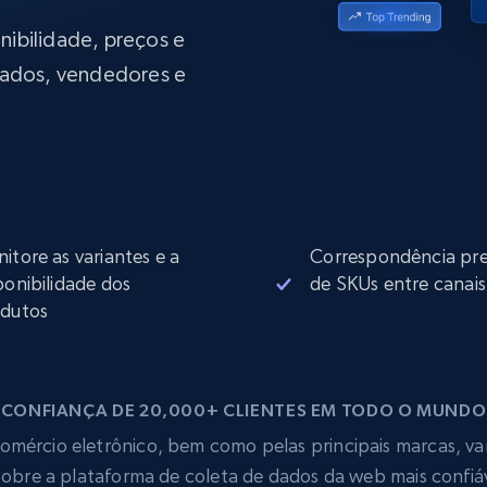
rtir de
Começa a partir de
collected
B
$0.9/IP
datacenter
onibilidade, preços e
rtir de
ados, vendedores e
Proxies ISP
eer
Mais de 700.000 proxies residenciais
estáticos totalmente compatíveis
de
itore as variantes e a
Correspondência pre
ponibilidade dos
de SKUs entre canais
dutos
CONFIANÇA DE 20,000+ CLIENTES EM TODO O MUNDO
mércio eletrônico, bem como pelas principais marcas, vare
obre a plataforma de coleta de dados da web mais confi