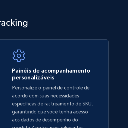
TikTok Shop - category
racking
URL, Title, Available, Description, Currency, Initial
price, Final price, Discount percent, and more.
5.4K+
668+
Comece agora
Painéis de acompanhamento
personalizáveis
Personalize o painel de controle de
Amazon sellers info
acordo com suas necessidades
Seller id, URL, Seller name, Description, Detailed
específicas de rastreamento de SKU,
info, Stars, Feedbacks, Return policy, and more.
garantindo que você tenha acesso
aos dados de desempenho do
produto Apotea mais relevantes,