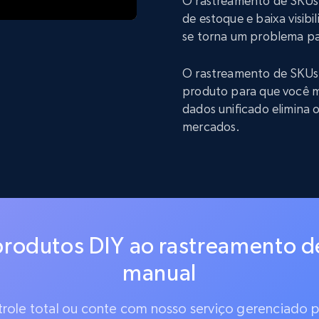
O rastreamento de SKUs 
de estoque e baixa visibi
se torna um problema pa
O rastreamento de SKUs
produto para que você m
dados unificado elimina
mercados.
rodutos DIY ao rastreamento d
manual
ntrole total ou conte com nosso serviço gerenciado