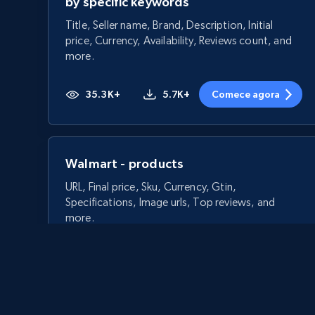
by specific keywords
Title, Seller name, Brand, Description, Initial
price, Currency, Availability, Reviews count, and
more.
35.3K+
5.7K+
Comece agora
Walmart - products
URL, Final price, Sku, Currency, Gtin,
Specifications, Image urls, Top reviews, and
more.
5.6K+
875+
Comece agora