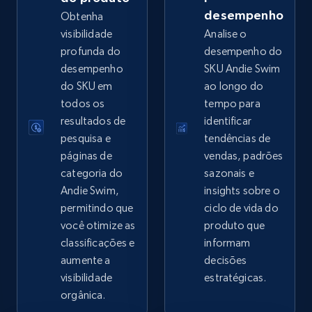
desempenho
Obtenha
visibilidade
Analise o
profunda do
desempenho do
eBay - Collect records by category
desempenho
SKU Andie Swim
URL, Product id, Title, Seller name, Seller rating,
do SKU em
ao longo do
Seller reviews, Breadcrumbs, Root category, and
todos os
tempo para
more.
resultados de
identificar
pesquisa e
tendências de
2.5K+
359+
Comece agora
páginas de
vendas, padrões
categoria do
sazonais e
Andie Swim,
insights sobre o
permitindo que
ciclo de vida do
Google Shopping
você otimize as
produto que
URL, Product id, Title, Product description,
classificações e
informam
Rating, Reviews count, Images, Variations, and
aumente a
decisões
more.
visibilidade
estratégicas.
orgânica.
2.4K+
199+
Comece agora