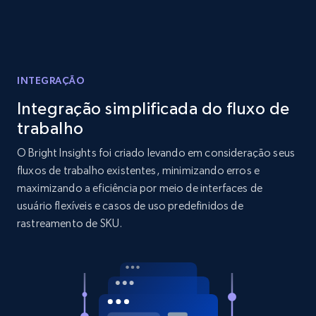
Reviews count shop, Reviews count item, Initial
price, and more.
1.9K+
322+
Comece agora
INTEGRAÇÃO
Integração simplificada do fluxo de
trabalho
Amazon products search
O Bright Insights foi criado levando em consideração seus
Asin, URL, Name, Sponsored, Initial price, Final
fluxos de trabalho existentes, minimizando erros e
price, Currency, Sold, and more.
maximizando a eficiência por meio de interfaces de
usuário flexíveis e casos de uso predefinidos de
1.6K+
181+
Comece agora
rastreamento de SKU.
Target
URL, Product id, Title, Product description,