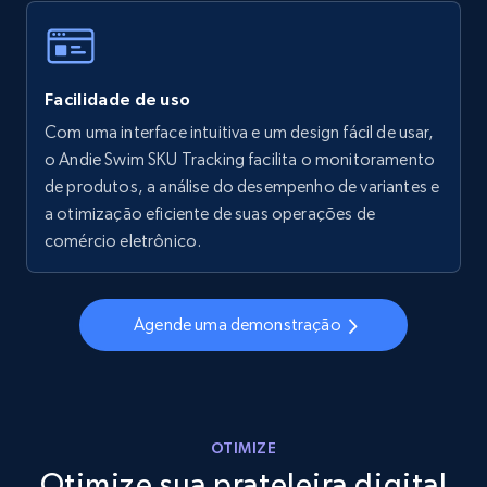
Walmart - products - Collects products by
Facilidade de uso
specific keywords
Com uma interface intuitiva e um design fácil de usar,
URL, Final price, Sku, Currency, Gtin,
o Andie Swim SKU Tracking facilita o monitoramento
Specifications, Image urls, Top reviews, and
more.
de produtos, a análise do desempenho de variantes e
a otimização eficiente de suas operações de
comércio eletrônico.
5.6K+
875+
Comece agora
Agende uma demonstração
Walmart - products - Discover products by
using sku numbers
URL, Final price, Sku, Currency, Gtin,
Specifications, Image urls, Top reviews, and
OTIMIZE
more.
Otimize sua prateleira digital