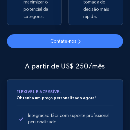
maximizar o
tomada de
2.1K+
potencial da
375+
Comece agora
decisão mais
categoria.
rápida.
Amazon products global dataset - Collects
Contate-nos
products by specific category URL
Title, Seller name, Brand, Description, Initial
price, Currency, Availability, Reviews count, and
A partir de US$ 250/mês
more.
2.1K+
375+
Comece agora
FLEXÍVEL E ACESSÍVEL
Obtenha um preço personalizado agora!
Amazon products global dataset -
Integração fácil com suporte profissional
Collecting products by keyword search
personalizado
Title, Seller name, Brand, Description, Initial