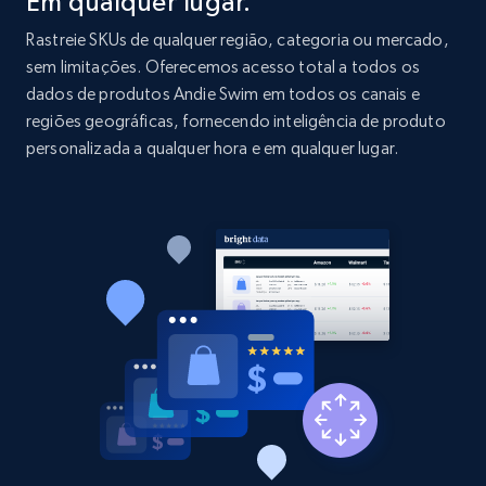
Em qualquer lugar.
price, and more.
Rastreie SKUs de qualquer região, categoria ou mercado,
sem limitações. Oferecemos acesso total a todos os
1.9K+
322+
Comece agora
dados de produtos Andie Swim em todos os canais e
regiões geográficas, fornecendo inteligência de produto
personalizada a qualquer hora e em qualquer lugar.
Etsy - Collect data on products using
specified keywords
URL, Product id, Listing inventory id, Title, Rating,
Reviews count shop, Reviews count item, Initial
price, and more.
1.9K+
322+
Comece agora
Etsy - Collects data from shop's URL
URL, Product id, Listing inventory id, Title, Rating,