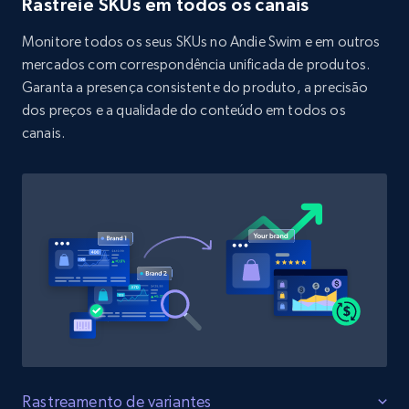
Rastreie SKUs em todos os canais
URL, Product id, Title, Product description,
Rating, Reviews count, Initial price, Discount,
Monitore todos os seus SKUs no Andie Swim e em outros
and more.
mercados com correspondência unificada de produtos.
Garanta a presença consistente do produto, a precisão
1.3K+
175+
Comece agora
dos preços e a qualidade do conteúdo em todos os
canais.
Target - Discover products by specified
UPC
URL, Product id, Title, Product description,
Rating, Reviews count, Initial price, Discount,
and more.
1.3K+
175+
Comece agora
Rastreamento de variantes