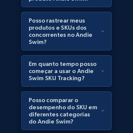
Lowes.com - Collect records by category
URL, Domain, Marketplace pn, Sku, Other pn,
Posso rastrear meus
Model number, Gtin ean pn, Product name, and
produtos e SKUs dos
more.
concorrentes no Andie
Swim?
991+
162+
Comece agora
Em quanto tempo posso
começar a usar o Andie
Swim SKU Tracking?
Lazada - Products
URL, Title, Rating, Reviews, Initial price, Final
price, Currency, Stock, and more.
Posso comparar o
desempenho do SKU em
988+
160+
Comece agora
diferentes categorias
do Andie Swim?