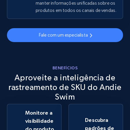
manter informações unificadas sobre os
produtos em todos os canais de vendas.
eBay - Gather data on products using
specified keywords
URL, Product id, Title, Seller name, Seller rating,
Fale com um especialista
Seller reviews, Breadcrumbs, Root category, and
more.
2.5K+
359+
Comece agora
BENEFÍCIOS
Aproveite a inteligência de
rastreamento de SKU do Andie
eBay - Collect products from shops on eBay
Swim
URL, Product id, Title, Seller name, Seller rating,
Seller reviews, Breadcrumbs, Root category, and
more.
Monitore a
Descubra
visibilidade
padrões de
2.5K+
359+
Comece agora
do produto