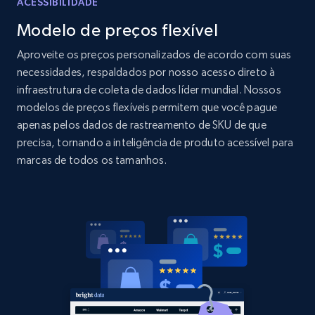
ACESSIBILIDADE
Modelo de preços flexível
Home Depot US
URL, Domain, Country code, Model number,
Aproveite os preços personalizados de acordo com suas
Sku, Product id, Product name, Manufacturer,
necessidades, respaldados por nosso acesso direto à
and more.
infraestrutura de coleta de dados líder mundial. Nossos
modelos de preços flexíveis permitem que você pague
2.1K+
353+
Comece agora
apenas pelos dados de rastreamento de SKU de que
precisa, tornando a inteligência de produto acessível para
marcas de todos os tamanhos.
Home Depot US - Gather data on products
using specified keywords
URL, Domain, Country code, Model number,
Sku, Product id, Product name, Manufacturer,
and more.
2.1K+
353+
Comece agora