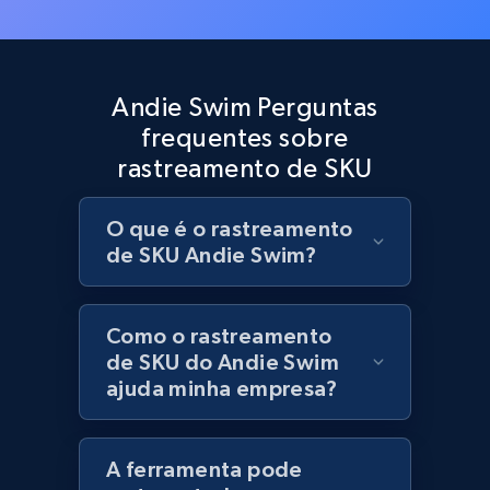
Best Buy products
URL, Product id, Title, Images, Final price,
Currency, Discount, Initial price, and more.
Andie Swim Perguntas
frequentes sobre
1.1K+
149+
Comece agora
rastreamento de SKU
O que é o rastreamento
Best Buy products - Collect data on
de SKU Andie Swim?
products using specified keywords
URL, Product id, Title, Images, Final price,
Currency, Discount, Initial price, and more.
Como o rastreamento
de SKU do Andie Swim
ajuda minha empresa?
1.1K+
149+
Comece agora
A ferramenta pode