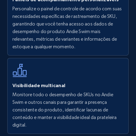
Personalize o painel de controle de acordo com suas
Walmart - products
necessidades específicas de rastreamento de SKU,
URL, Final price, Sku, Currency, Gtin,
garantindo que você tenha acesso aos dados de
Specifications, Image urls, Top reviews, and
desempenho do produto Andie Swim mais
more.
relevantes, métricas de variantes e informações de
estoque a qualquer momento.
5.6K+
875+
Comece agora
Walmart - products - Find new products by
Visibilidade multicanal
using specific category URL
Monitore todo o desempenho de SKUs no Andie
URL, Final price, Sku, Currency, Gtin,
Swim e outros canais para garantir a presença
Specifications, Image urls, Top reviews, and
consistente do produto, identificar lacunas de
more.
conteúdo e manter a visibilidade ideal da prateleira
digital.
5.6K+
875+
Comece agora