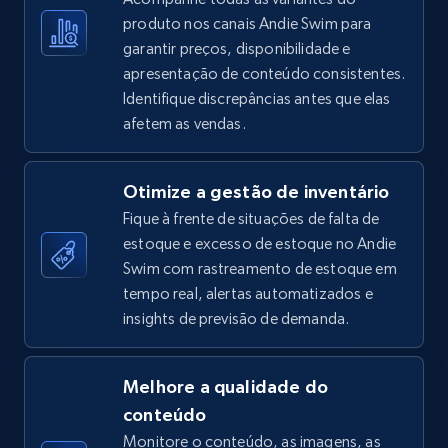
produto nos canais Andie Swim para
garantir preços, disponibilidade e
apresentação de conteúdo consistentes.
TikTok Shop - Collect TikTok shop products
Identifique discrepâncias antes que elas
by keywords search
afetem as vendas.
URL, Title, Available, Description, Currency, Initial
price, Final price, Discount percent, and more.
Otimize a gestão de inventário
Fique à frente de situações de falta de
5.4K+
667+
Comece agora
estoque e excesso de estoque no Andie
Swim com rastreamento de estoque em
tempo real, alertas automatizados e
TikTok Shop - discover records by shop url
insights de previsão de demanda.
URL, Title, Available, Description, Currency, Initial
price, Final price, Discount percent, and more.
Melhore a qualidade do
conteúdo
5.4K+
667+
Comece agora
Monitore o conteúdo, as imagens, as