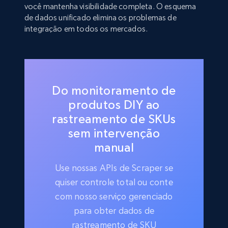
você mantenha visibilidade completa. O esquema
de dados unificado elimina os problemas de
integração em todos os mercados.
Do monitoramento de
produtos DIY ao
rastreamento de SKUs
sem intervenção
manual
Use nossas APIs de Scraper se
quiser controle total ou conte
com nosso serviço gerenciado
para obter dados de
rastreamento de SKU