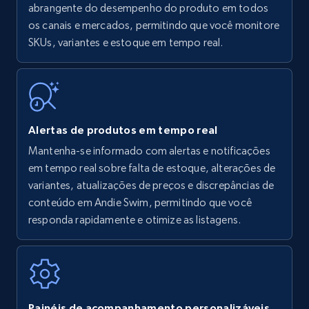
Amazon products - find products by using
abrangente do desempenho do produto em todos
upc numbers
os canais e mercados, permitindo que você monitore
SKUs, variantes e estoque em tempo real.
Title, Seller name, Brand, Description, Initial
price, Currency, Availability, Reviews count, and
more.
35.2K+
5.7K+
Comece agora
Alertas de produtos em tempo real
Mantenha-se informado com alertas e notificações
em tempo real sobre falta de estoque, alterações de
Amazon Reviews
variantes, atualizações de preços e discrepâncias de
URL, Product name, Product rating, Product
conteúdo em Andie Swim, permitindo que você
rating object, Product rating max, Rating,
responda rapidamente e otimize as listagens.
Author name, Asin, and more.
7.4K+
870+
Comece agora
Painéis de acompanhamento personalizáveis