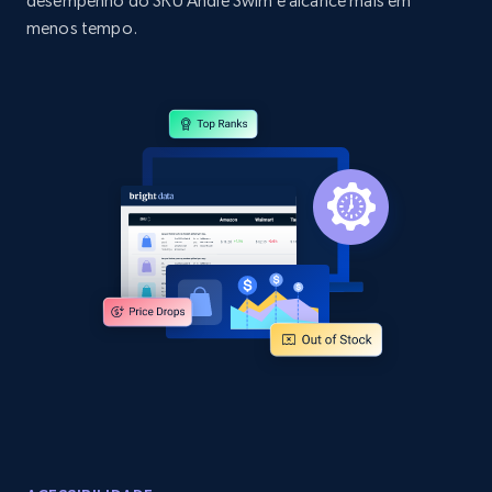
desempenho do SKU Andie Swim e alcance mais em
Amazon products by seller URL
menos tempo.
Title, Seller name, Brand, Description, Initial
price, Currency, Availability, Reviews count, and
more.
2.1K+
375+
Comece agora
Amazon products global dataset - Collect
products from Brands URLs
Title, Seller name, Brand, Description, Initial
price, Currency, Availability, Reviews count, and
more.
2.1K+
375+
Comece agora