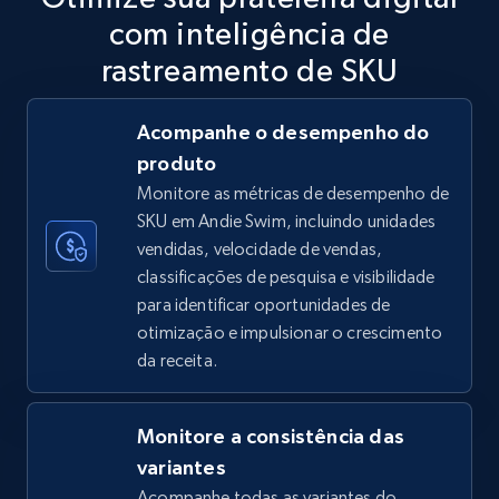
com inteligência de
5.6K+
875+
Comece agora
rastreamento de SKU
Acompanhe o desempenho do
TikTok Shop
produto
URL, Title, Available, Description, Currency, Initial
Monitore as métricas de desempenho de
price, Final price, Discount percent, and more.
SKU em Andie Swim, incluindo unidades
vendidas, velocidade de vendas,
5.4K+
667+
Comece agora
classificações de pesquisa e visibilidade
para identificar oportunidades de
otimização e impulsionar o crescimento
da receita.
TikTok Shop - category
URL, Title, Available, Description, Currency, Initial
price, Final price, Discount percent, and more.
Monitore a consistência das
variantes
5.4K+
667+
Comece agora
Acompanhe todas as variantes do