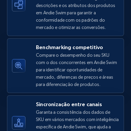
descrições e os atributos dos produtos
em Andie Swim para garantir a
conformidade com os padrões do
Amazon sellers info
mercado e otimizar as conversões.
Seller id, URL, Seller name, Description, Detailed
info, Stars, Feedbacks, Return policy, and more.
Benchmarking competitivo
2.5K+
378+
Comece agora
Compare o desempenho do seu SKU
com o dos concorrentes em Andie Swim
para identificar oportunidades de
mercado, diferenças de preços e áreas
eBay
para diferenciação de produtos.
URL, Product id, Title, Seller name, Seller rating,
Seller reviews, Breadcrumbs, Root category, and
more.
Sincronização entre canais
Garanta a consistência dos dados de
SKU em vários mercados com inteligência
2.5K+
359+
Comece agora
específica de Andie Swim, que ajuda a