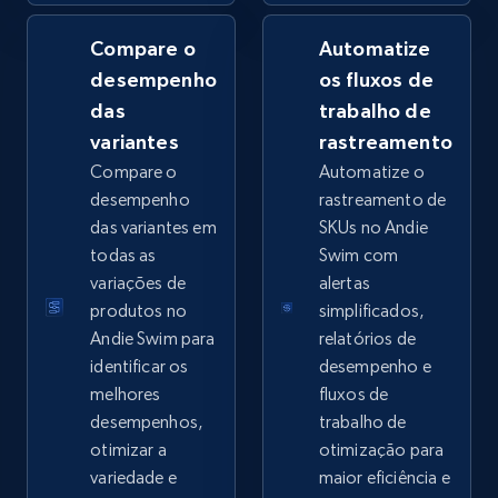
Compare o
Automatize
desempenho
os fluxos de
Google Shopping - collects products from
das
trabalho de
web using keywords
variantes
rastreamento
URL, Product id, Title, Product description,
Compare o
Automatize o
Rating, Reviews count, Images, Variations, and
desempenho
rastreamento de
more.
das variantes em
SKUs no Andie
todas as
Swim com
2.4K+
199+
Comece agora
variações de
alertas
produtos no
simplificados,
Andie Swim para
relatórios de
identificar os
desempenho e
Amazon products global dataset
melhores
fluxos de
Title, Seller name, Brand, Description, Initial
desempenhos,
trabalho de
price, Currency, Availability, Reviews count, and
otimizar a
otimização para
more.
variedade e
maior eficiência e