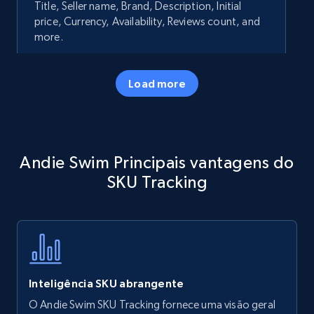
Title, Seller name, Brand, Description, Initial
price, Currency, Availability, Reviews count, and
more.
35.2K+
5.7K+
Comece agora
Load more
Amazon products - Collects products by
Andie Swim Principais vantagens do
specific keywords
SKU Tracking
Title, Seller name, Brand, Description, Initial
price, Currency, Availability, Reviews count, and
more.
35.2K+
5.7K+
Comece agora
Inteligência SKU abrangente
O Andie Swim SKU Tracking fornece uma visão geral