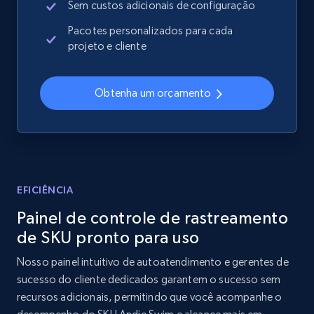
Sem custos adicionais de configuração
price, Currency, Availability, Reviews count, and
more.
Pacotes personalizados para cada
projeto e cliente
2.1K+
375+
Comece agora
Obtenha um orçamento
Amazon products global dataset - Collects
products by best sellers category URL
Title, Seller name, Brand, Description, Initial
price, Currency, Availability, Reviews count, and
EFICIÊNCIA
more.
Painel de controle de rastreamento
de SKU pronto para uso
2.1K+
375+
Comece agora
Nosso painel intuitivo de autoatendimento e gerentes de
sucesso do cliente dedicados garantem o sucesso sem
recursos adicionais, permitindo que você acompanhe o
Amazon products global dataset - Collect