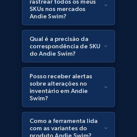
rastrear todos os meus
Lowes.com
SKUs nos mercados
URL, Domain, Marketplace pn, Sku, Other pn,
Andie Swim?
Model number, Gtin ean pn, Product name, and
more.
Qual é a precisão da
991+
162+
Comece agora
correspondência de SKU
do Andie Swim?
Lowes.com - Gather data on products using
Posso receber alertas
specified keywords
sobre alterações no
URL, Domain, Marketplace pn, Sku, Other pn,
inventário em Andie
Model number, Gtin ean pn, Product name, and
Swim?
more.
991+
162+
Comece agora
Como a ferramenta lida
com as variantes do
produto Andie Swim?