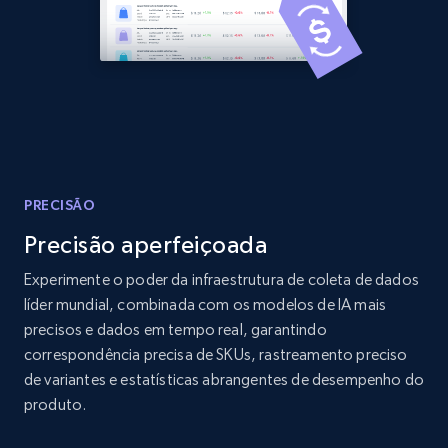
Home Depot US - Discover products by
specified URL
URL, Domain, Country code, Model number,
Sku, Product id, Product name, Manufacturer,
and more.
PRECISÃO
2.1K+
353+
Comece agora
Precisão aperfeiçoada
Experimente o poder da infraestrutura de coleta de dados
líder mundial, combinada com os modelos de IA mais
Home Depot US - Discover products by
precisos e dados em tempo real, garantindo
specified UPC
correspondência precisa de SKUs, rastreamento preciso
de variantes e estatísticas abrangentes de desempenho do
URL, Domain, Country code, Model number,
produto.
Sku, Product id, Product name, Manufacturer,
and more.