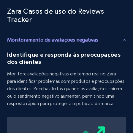
Target
Zara Casos de uso do Reviews
URL, Product id, Title, Product description,
Rating, Reviews count, Initial price, Discount,
Tracker
and more.
Monitoramento de avaliações negativas
1.3K+
175+
Comece agora
Identifique e responda às preocupações
dos clientes
Target - Gather data on products using
Monitore avaliações negativas em tempo real no Zara
specified keywords
para identificar problemas com produtos e preocupações
URL, Product id, Title, Product description,
dos clientes. Receba alertas quando as avaliações caírem
Rating, Reviews count, Initial price, Discount,
ou o sentimento negativo aumentar, permitindo uma
and more.
resposta rápida para proteger a reputação da marca.
1.3K+
175+
Comece agora