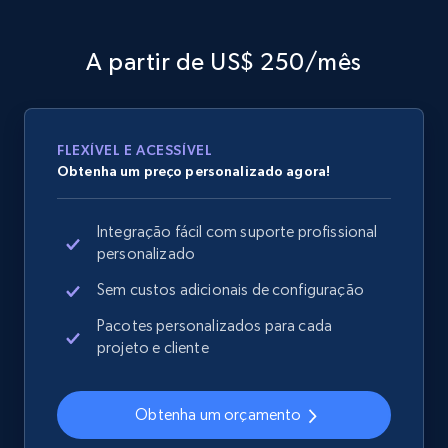
Sku, Product id, Product name, Manufacturer,
and more.
A partir de US$ 250/mês
2.1K+
355+
Comece agora
FLEXÍVEL E ACESSÍVEL
Obtenha um preço personalizado agora!
Home Depot US - Gather data on products
using specified keywords
Integração fácil com suporte profissional
URL, Domain, Country code, Model number,
personalizado
Sku, Product id, Product name, Manufacturer,
and more.
Sem custos adicionais de configuração
Pacotes personalizados para cada
2.1K+
355+
Comece agora
projeto e cliente
Obtenha um orçamento
Home Depot US - Discover products by