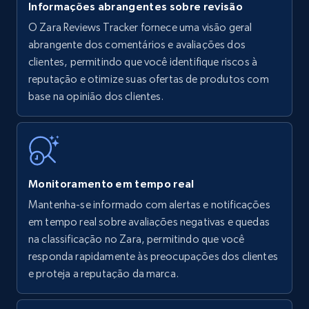
Informações abrangentes sobre revisão
O Zara Reviews Tracker fornece uma visão geral
Amazon products - find products by using
abrangente dos comentários e avaliações dos
upc numbers
clientes, permitindo que você identifique riscos à
reputação e otimize suas ofertas de produtos com
Title, Seller name, Brand, Description, Initial
base na opinião dos clientes.
price, Currency, Availability, Reviews count, and
more.
35.3K+
5.7K+
Comece agora
Monitoramento em tempo real
Mantenha-se informado com alertas e notificações
Amazon Reviews
em tempo real sobre avaliações negativas e quedas
URL, Product name, Product rating, Product
na classificação no Zara, permitindo que você
rating object, Product rating max, Rating,
responda rapidamente às preocupações dos clientes
Author name, Asin, and more.
e proteja a reputação da marca.
7.4K+
870+
Comece agora