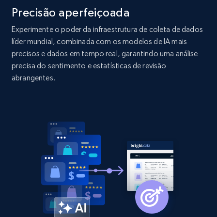
Precisão aperfeiçoada
2.1K+
375+
Comece agora
Experimente o poder da infraestrutura de coleta de dados
líder mundial, combinada com os modelos de IA mais
precisos e dados em tempo real, garantindo uma análise
Amazon products global dataset - Collects
precisa do sentimento e estatísticas de revisão
products by best sellers category URL
abrangentes.
Title, Seller name, Brand, Description, Initial
price, Currency, Availability, Reviews count, and
more.
2.1K+
375+
Comece agora
Amazon products global dataset - Collect
Amazon products by seller URL
Title, Seller name, Brand, Description, Initial