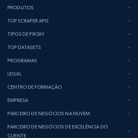
PRODUTOS
Lazada - Products - Discover products by
TOP SCRAPER APIS
brand URL
TIPOS DE PROXY
URL, Title, Rating, Reviews, Initial price, Final
price, Currency, Stock, and more.
TOP DATASETS
991+
165+
Comece agora
PROGRAMAS
LEGAL
CENTRO DE FORMAÇÃO
Lowes.com
URL, Domain, Marketplace pn, Sku, Other pn,
EMPRESA
Model number, Gtin ean pn, Product name, and
more.
PARCEIRO DE NEGÓCIOS NA NUVEM
PARCEIRO DE NEGÓCIOS DE EXCELÊNCIA DO
991+
162+
Comece agora
CLIENTE