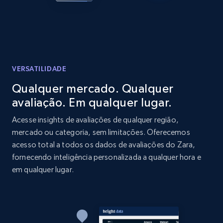
price, Currency, Availability, Reviews count, and
more.
2.1K+
375+
Comece agora
VERSATILIDADE
Qualquer mercado. Qualquer
Amazon products global dataset - Collect
avaliação. Em qualquer lugar.
products from Brands URLs
Title, Seller name, Brand, Description, Initial
Acesse insights de avaliações de qualquer região,
price, Currency, Availability, Reviews count, and
mercado ou categoria, sem limitações. Oferecemos
more.
acesso total a todos os dados de avaliações do Zara,
fornecendo inteligência personalizada a qualquer hora e
2.1K+
375+
Comece agora
em qualquer lugar.
Etsy