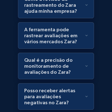
rastreamento do Zara
ajuda minha empresa?
Best Buy products
URL, Product id, Title, Images, Final price,
A ferramenta pode
Currency, Discount, Initial price, and more.
rastrear avaliações em
vários mercados Zara?
1.1K+
149+
Comece agora
Qual é a precisão do
monitoramento de
Best Buy products - Collect data on
avaliações do Zara?
products using specified keywords
URL, Product id, Title, Images, Final price,
Currency, Discount, Initial price, and more.
Posso receber alertas
para avaliações
negativas no Zara?
1.1K+
149+
Comece agora