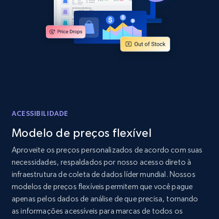
Home Depot US - Discovery products by
specific category URL
URL, Domain, Country code, Model number,
Sku, Product id, Product name, Manufacturer,
and more.
2.1K+
355+
Comece agora
ACESSIBILIDADE
Modelo de preços flexível
Amazon products global dataset
Aproveite os preços personalizados de acordo com suas
Title, Seller name, Brand, Description, Initial
necessidades, respaldados por nosso acesso direto à
price, Currency, Availability, Reviews count, and
infraestrutura de coleta de dados líder mundial. Nossos
more.
modelos de preços flexíveis permitem que você pague
apenas pelos dados de análise de que precisa, tornando
2.1K+
375+
Comece agora
as informações acessíveis para marcas de todos os