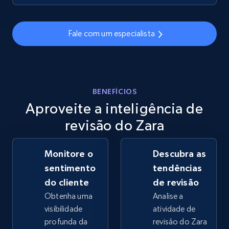
2.5K+
359+
Comece agora
Fale com um especialista
eBay - Gather data on products using
specified keywords
URL, Product id, Title, Seller name, Seller rating,
BENEFÍCIOS
Seller reviews, Breadcrumbs, Root category, and
Aproveite a inteligência de
more.
revisão do Zara
2.5K+
359+
Comece agora
Monitore o
Descubra as
sentimento
tendências
do cliente
de revisão
eBay - Collect products from shops on eBay
Obtenha uma
Analise a
URL, Product id, Title, Seller name, Seller rating,
visibilidade
atividade de
Seller reviews, Breadcrumbs, Root category, and
profunda da
revisão do Zara
more.