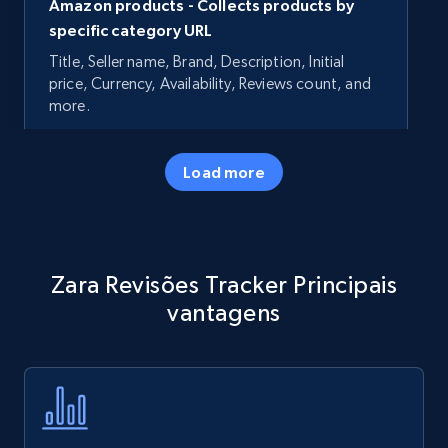
Amazon products - Collects products by
specific category URL
Title, Seller name, Brand, Description, Initial
price, Currency, Availability, Reviews count, and
more.
35.3K+
5.7K+
Comece agora
Load more
Amazon products - Collects products by
Zara Revisões Tracker Principais
specific keywords
vantagens
Title, Seller name, Brand, Description, Initial
price, Currency, Availability, Reviews count, and
more.
35.3K+
5.7K+
Comece agora