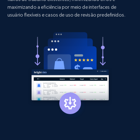
Etsy - Collects data from shop's URL
maximizando a eficiência por meio de interfaces de
usuário flexíveis e casos de uso de revisão predefinidos.
URL, Product id, Listing inventory id, Title, Rating,
Reviews count shop, Reviews count item, Initial
price, and more.
1.9K+
323+
Comece agora
Amazon products search
Asin, URL, Name, Sponsored, Initial price, Final
price, Currency, Sold, and more.
1.6K+
181+
Comece agora