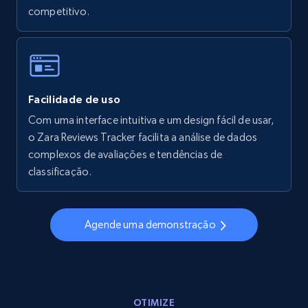
competitivo.
5.6K+
875+
Comece agora
Walmart - products - Collects products by
Facilidade de uso
specific keywords
Com uma interface intuitiva e um design fácil de usar,
URL, Final price, Sku, Currency, Gtin,
o Zara Reviews Tracker facilita a análise de dados
Specifications, Image urls, Top reviews, and
more.
complexos de avaliações e tendências de
classificação.
5.6K+
875+
Comece agora
Agende uma demonstração
Walmart - products - Discover products by
using sku numbers
URL, Final price, Sku, Currency, Gtin,
OTIMIZE