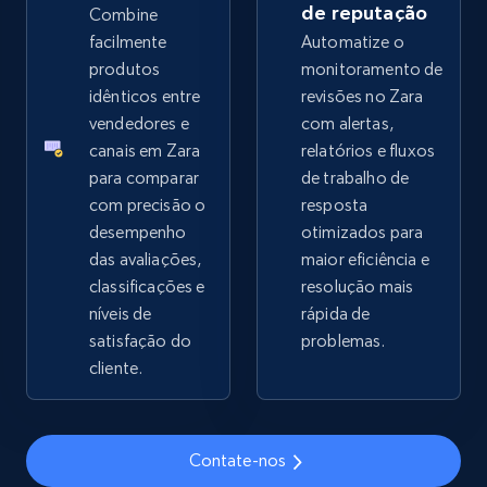
de reputação
Combine
facilmente
Automatize o
2.4K+
200+
Comece agora
produtos
monitoramento de
idênticos entre
revisões no Zara
vendedores e
com alertas,
canais em Zara
relatórios e fluxos
Google Shopping - collects products from
para comparar
de trabalho de
web using keywords
com precisão o
resposta
URL, Product id, Title, Product description,
desempenho
otimizados para
Rating, Reviews count, Images, Variations, and
das avaliações,
maior eficiência e
more.
classificações e
resolução mais
níveis de
rápida de
2.4K+
200+
Comece agora
satisfação do
problemas.
cliente.
Home Depot US
Contate-nos
URL, Domain, Country code, Model number,