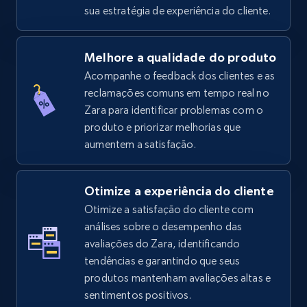
sua estratégia de experiência do cliente.
5.4K+
668+
Comece agora
Melhore a qualidade do produto
Acompanhe o feedback dos clientes e as
reclamações comuns em tempo real no
TikTok Shop - Collect TikTok shop products
Zara para identificar problemas com o
by keywords search
produto e priorizar melhorias que
URL, Title, Available, Description, Currency, Initial
aumentem a satisfação.
price, Final price, Discount percent, and more.
5.4K+
668+
Comece agora
Otimize a experiência do cliente
Otimize a satisfação do cliente com
análises sobre o desempenho das
avaliações do Zara, identificando
TikTok Shop - discover records by shop url
tendências e garantindo que seus
URL, Title, Available, Description, Currency, Initial
produtos mantenham avaliações altas e
price, Final price, Discount percent, and more.
sentimentos positivos.