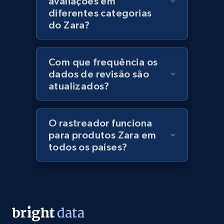
avaliações em
diferentes categorias
Lazada - Products - Discover products by
do Zara?
category URL or brand URL
URL, Title, Rating, Reviews, Initial price, Final
price, Currency, Stock, and more.
Com que frequência os
dados de revisão são
atualizados?
991+
165+
Comece agora
O rastreador funciona
para produtos Zara em
Lazada - Products - Discover products by
todos os países?
seller URL
URL, Title, Rating, Reviews, Initial price, Final
price, Currency, Stock, and more.
991+
165+
Comece agora