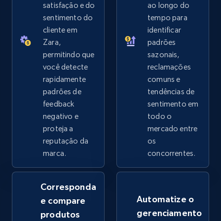
satisfação e do
ao longo do
sentimento do
tempo para
2.5K+
359+
Comece agora
cliente em
identificar
Zara,
padrões
permitindo que
sazonais,
você detecte
reclamações
eBay - Collect records by category
rapidamente
comuns e
URL, Product id, Title, Seller name, Seller rating,
padrões de
tendências de
Seller reviews, Breadcrumbs, Root category, and
feedback
sentimento em
more.
negativo e
todo o
proteja a
mercado entre
2.5K+
359+
Comece agora
reputação da
os
marca.
concorrentes.
Google Shopping
Corresponda
URL, Product id, Title, Product description,
Automatize o
e compare
Rating, Reviews count, Images, Variations, and
gerenciamento
produtos
more.