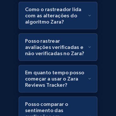
Como o rastreador lida
Lazada - Products
com as alterações do
algoritmo Zara?
URL, Title, Rating, Reviews, Initial price, Final
price, Currency, Stock, and more.
Posso rastrear
991+
165+
Comece agora
avaliações verificadas e
não verificadas no Zara?
Lazada - Products - Discover products by
Em quanto tempo posso
keyword
começar a usar o Zara
URL, Title, Rating, Reviews, Initial price, Final
Reviews Tracker?
price, Currency, Stock, and more.
991+
165+
Comece agora
Posso comparar o
sentimento das