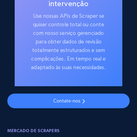
intervenção
Use nossas APIs de Scraper se
quiser controle total ou conte
com nosso serviço gerenciado
para obter dados de revisão
totalmente estruturados e sem
complicações. Em tempo real e
adaptado às suas necessidades.
Contate-nos
MERCADO DE SCRAPERS