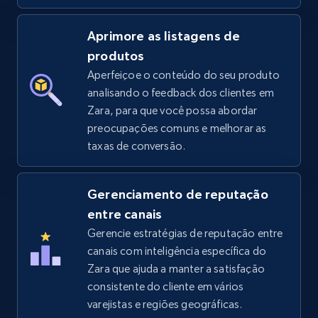
5.4K+
668+
Comece agora
Aprimore as listagens de
produtos
Aperfeiçoe o conteúdo do seu produto
Amazon sellers info
analisando o feedback dos clientes em
Zara, para que você possa abordar
Seller id, URL, Seller name, Description, Detailed
preocupações comuns e melhorar as
info, Stars, Feedbacks, Return policy, and more.
taxas de conversão.
2.5K+
378+
Comece agora
Gerenciamento de reputação
entre canais
Gerencie estratégias de reputação entre
eBay
canais com inteligência específica do
URL, Product id, Title, Seller name, Seller rating,
Zara que ajuda a manter a satisfação
Seller reviews, Breadcrumbs, Root category, and
consistente do cliente em vários
more.
varejistas e regiões geográficas.