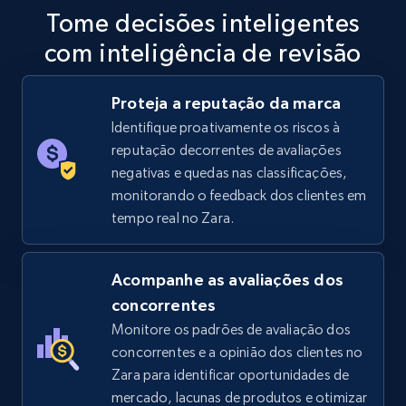
Specifications, Image urls, Top reviews, and
Tome decisões inteligentes
more.
com inteligência de revisão
5.6K+
875+
Comece agora
Proteja a reputação da marca
Identifique proativamente os riscos à
reputação decorrentes de avaliações
TikTok Shop
negativas e quedas nas classificações,
URL, Title, Available, Description, Currency, Initial
monitorando o feedback dos clientes em
price, Final price, Discount percent, and more.
tempo real no Zara.
5.4K+
668+
Comece agora
Acompanhe as avaliações dos
concorrentes
Monitore os padrões de avaliação dos
TikTok Shop - category
concorrentes e a opinião dos clientes no
Zara para identificar oportunidades de
URL, Title, Available, Description, Currency, Initial
price, Final price, Discount percent, and more.
mercado, lacunas de produtos e otimizar