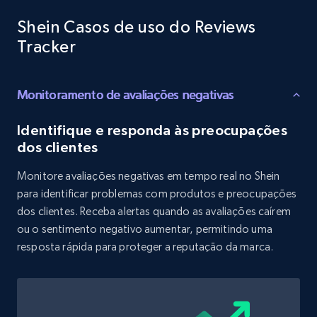
Target
Shein Casos de uso do Reviews
URL, Product id, Title, Product description,
Rating, Reviews count, Initial price, Discount,
Tracker
and more.
Monitoramento de avaliações negativas
1.3K+
175+
Comece agora
Identifique e responda às preocupações
dos clientes
Target - Gather data on products using
Monitore avaliações negativas em tempo real no Shein
specified keywords
para identificar problemas com produtos e preocupações
URL, Product id, Title, Product description,
dos clientes. Receba alertas quando as avaliações caírem
Rating, Reviews count, Initial price, Discount,
ou o sentimento negativo aumentar, permitindo uma
and more.
resposta rápida para proteger a reputação da marca.
1.3K+
175+
Comece agora