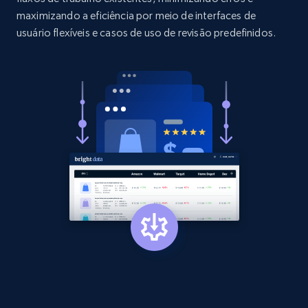
Etsy - Collects data from shop's URL
maximizando a eficiência por meio de interfaces de
usuário flexíveis e casos de uso de revisão predefinidos.
URL, Product id, Listing inventory id, Title, Rating,
Reviews count shop, Reviews count item, Initial
price, and more.
1.9K+
323+
Comece agora
Amazon products search
Asin, URL, Name, Sponsored, Initial price, Final
price, Currency, Sold, and more.
1.6K+
181+
Comece agora