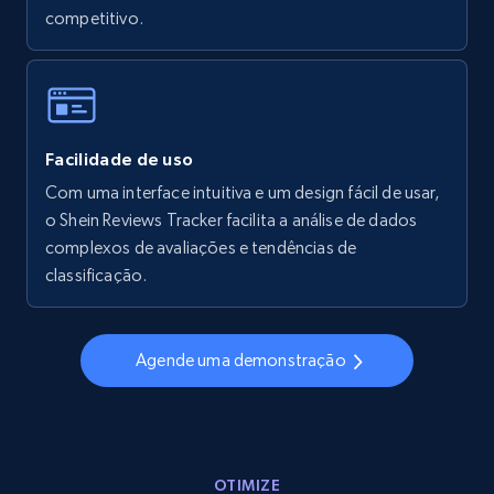
competitivo.
5.6K+
875+
Comece agora
Walmart - products - Collects products by
Facilidade de uso
specific keywords
Com uma interface intuitiva e um design fácil de usar,
URL, Final price, Sku, Currency, Gtin,
o Shein Reviews Tracker facilita a análise de dados
Specifications, Image urls, Top reviews, and
more.
complexos de avaliações e tendências de
classificação.
5.6K+
875+
Comece agora
Agende uma demonstração
Walmart - products - Discover products by
using sku numbers
URL, Final price, Sku, Currency, Gtin,
OTIMIZE