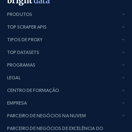
PRODUTOS
Lazada - Products - Discover products by
brand URL
TOP SCRAPER APIS
URL, Title, Rating, Reviews, Initial price, Final
TIPOS DE PROXY
price, Currency, Stock, and more.
TOP DATASETS
991+
165+
Comece agora
PROGRAMAS
LEGAL
Lowes.com
CENTRO DE FORMAÇÃO
URL, Domain, Marketplace pn, Sku, Other pn,
Model number, Gtin ean pn, Product name, and
EMPRESA
more.
PARCEIRO DE NEGÓCIOS NA NUVEM
991+
162+
Comece agora
PARCEIRO DE NEGÓCIOS DE EXCELÊNCIA DO