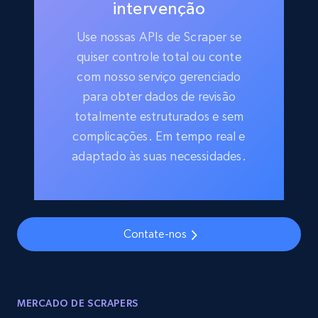
intervenção
Use nossas APIs de Scraper se
quiser controle total ou conte
com nosso serviço gerenciado
para obter dados de revisão
totalmente estruturados e sem
complicações. Em tempo real e
adaptado às suas necessidades.
Contate-nos
MERCADO DE SCRAPERS