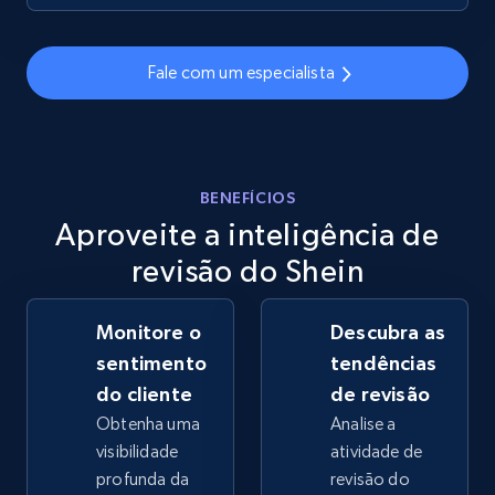
2.5K+
359+
Comece agora
Fale com um especialista
eBay - Gather data on products using
specified keywords
URL, Product id, Title, Seller name, Seller rating,
BENEFÍCIOS
Seller reviews, Breadcrumbs, Root category, and
Aproveite a inteligência de
more.
revisão do Shein
2.5K+
359+
Comece agora
Monitore o
Descubra as
sentimento
tendências
do cliente
de revisão
eBay - Collect products from shops on eBay
Obtenha uma
Analise a
URL, Product id, Title, Seller name, Seller rating,
visibilidade
atividade de
Seller reviews, Breadcrumbs, Root category, and
profunda da
revisão do
more.