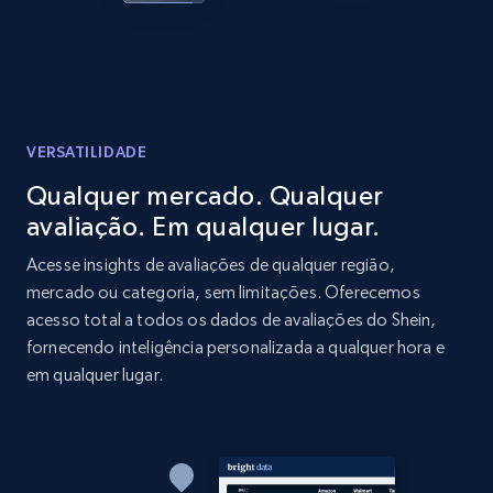
price, Currency, Availability, Reviews count, and
more.
2.1K+
375+
Comece agora
VERSATILIDADE
Qualquer mercado. Qualquer
Amazon products global dataset - Collect
avaliação. Em qualquer lugar.
products from Brands URLs
Title, Seller name, Brand, Description, Initial
Acesse insights de avaliações de qualquer região,
price, Currency, Availability, Reviews count, and
mercado ou categoria, sem limitações. Oferecemos
more.
acesso total a todos os dados de avaliações do Shein,
fornecendo inteligência personalizada a qualquer hora e
2.1K+
375+
Comece agora
em qualquer lugar.
Etsy