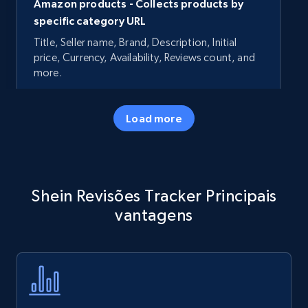
Amazon products - Collects products by
specific category URL
Title, Seller name, Brand, Description, Initial
price, Currency, Availability, Reviews count, and
more.
35.3K+
5.7K+
Comece agora
Load more
Amazon products - Collects products by
Shein Revisões Tracker Principais
specific keywords
vantagens
Title, Seller name, Brand, Description, Initial
price, Currency, Availability, Reviews count, and
more.
35.3K+
5.7K+
Comece agora