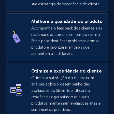
sua estratégia de experiência do cliente.
5.4K+
668+
Comece agora
Melhore a qualidade do produto
Acompanhe o feedback dos clientes e as
reclamações comuns em tempo real no
TikTok Shop - Collect TikTok shop products
Shein para identificar problemas com o
by keywords search
produto e priorizar melhorias que
URL, Title, Available, Description, Currency, Initial
aumentem a satisfação.
price, Final price, Discount percent, and more.
5.4K+
668+
Comece agora
Otimize a experiência do cliente
Otimize a satisfação do cliente com
análises sobre o desempenho das
avaliações do Shein, identificando
TikTok Shop - discover records by shop url
tendências e garantindo que seus
URL, Title, Available, Description, Currency, Initial
produtos mantenham avaliações altas e
price, Final price, Discount percent, and more.
sentimentos positivos.