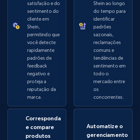
satisfação e do
Shein ao longo
sentimento do
do tempo para
2.5K+
359+
Comece agora
cliente em
identificar
Shein,
padrões
permitindo que
sazonais,
você detecte
reclamações
eBay - Collect records by category
rapidamente
comuns e
URL, Product id, Title, Seller name, Seller rating,
padrões de
tendências de
Seller reviews, Breadcrumbs, Root category, and
feedback
sentimento em
more.
negativo e
todo o
proteja a
mercado entre
2.5K+
359+
Comece agora
reputação da
os
marca.
concorrentes.
Google Shopping
Corresponda
URL, Product id, Title, Product description,
Automatize o
e compare
Rating, Reviews count, Images, Variations, and
gerenciamento
produtos
more.