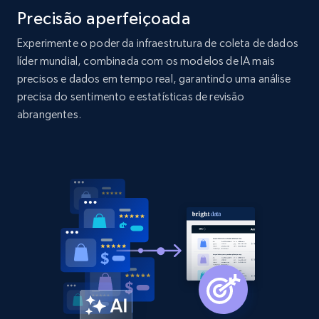
Precisão aperfeiçoada
2.1K+
375+
Comece agora
Experimente o poder da infraestrutura de coleta de dados
líder mundial, combinada com os modelos de IA mais
precisos e dados em tempo real, garantindo uma análise
Amazon products global dataset - Collects
precisa do sentimento e estatísticas de revisão
products by best sellers category URL
abrangentes.
Title, Seller name, Brand, Description, Initial
price, Currency, Availability, Reviews count, and
more.
2.1K+
375+
Comece agora
Amazon products global dataset - Collect
Amazon products by seller URL
Title, Seller name, Brand, Description, Initial