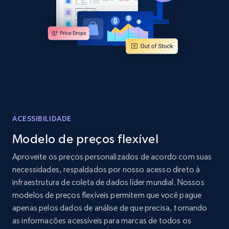
Home Depot US - Discovery products by
specific category URL
URL, Domain, Country code, Model number,
Sku, Product id, Product name, Manufacturer,
and more.
2.1K+
355+
Comece agora
ACESSIBILIDADE
Modelo de preços flexível
Amazon products global dataset
Aproveite os preços personalizados de acordo com suas
Title, Seller name, Brand, Description, Initial
necessidades, respaldados por nosso acesso direto à
price, Currency, Availability, Reviews count, and
infraestrutura de coleta de dados líder mundial. Nossos
more.
modelos de preços flexíveis permitem que você pague
apenas pelos dados de análise de que precisa, tornando
2.1K+
375+
Comece agora
as informações acessíveis para marcas de todos os