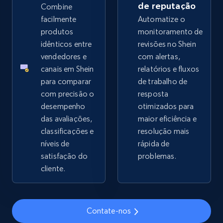
de reputação
Combine
facilmente
Automatize o
2.4K+
200+
Comece agora
produtos
monitoramento de
idênticos entre
revisões no Shein
vendedores e
com alertas,
canais em Shein
relatórios e fluxos
Google Shopping - collects products from
para comparar
de trabalho de
web using keywords
com precisão o
resposta
URL, Product id, Title, Product description,
desempenho
otimizados para
Rating, Reviews count, Images, Variations, and
das avaliações,
maior eficiência e
more.
classificações e
resolução mais
níveis de
rápida de
2.4K+
200+
Comece agora
satisfação do
problemas.
cliente.
Home Depot US
Contate-nos
URL, Domain, Country code, Model number,