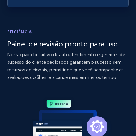
specified URL
URL, Domain, Country code, Model number,
Sku, Product id, Product name, Manufacturer,
and more.
EFICIÊNCIA
Painel de revisão pronto para uso
2.1K+
355+
Comece agora
Nosso painel intuitivo de autoatendimento e gerentes de
sucesso do cliente dedicados garantem o sucesso sem
recursos adicionais, permitindo que você acompanhe as
Home Depot US - Discover products by
avaliações do Shein e alcance mais em menos tempo.
specified UPC
URL, Domain, Country code, Model number,
Sku, Product id, Product name, Manufacturer,
and more.
2.1K+
355+
Comece agora