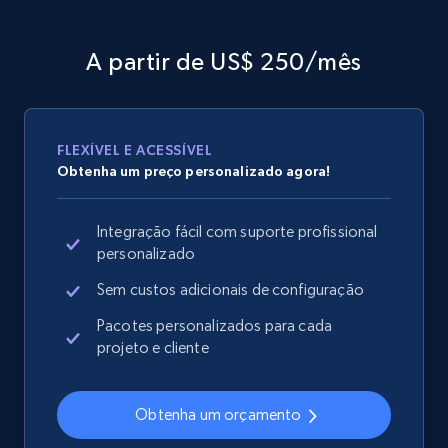
Sku, Product id, Product name, Manufacturer,
and more.
A partir de US$ 250/mês
2.1K+
355+
Comece agora
FLEXÍVEL E ACESSÍVEL
Obtenha um preço personalizado agora!
Home Depot US - Gather data on products
using specified keywords
Integração fácil com suporte profissional
URL, Domain, Country code, Model number,
personalizado
Sku, Product id, Product name, Manufacturer,
and more.
Sem custos adicionais de configuração
Pacotes personalizados para cada
2.1K+
355+
Comece agora
projeto e cliente
Obtenha um orçamento
Home Depot US - Discover products by