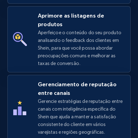
5.4K+
668+
Comece agora
Aprimore as listagens de
produtos
Aperfeiçoe o conteúdo do seu produto
Amazon sellers info
analisando o feedback dos clientes em
Shein, para que você possa abordar
Seller id, URL, Seller name, Description, Detailed
preocupações comuns e melhorar as
info, Stars, Feedbacks, Return policy, and more.
taxas de conversão.
2.5K+
378+
Comece agora
Gerenciamento de reputação
entre canais
Gerencie estratégias de reputação entre
eBay
canais com inteligência específica do
URL, Product id, Title, Seller name, Seller rating,
Shein que ajuda a manter a satisfação
Seller reviews, Breadcrumbs, Root category, and
consistente do cliente em vários
more.
varejistas e regiões geográficas.