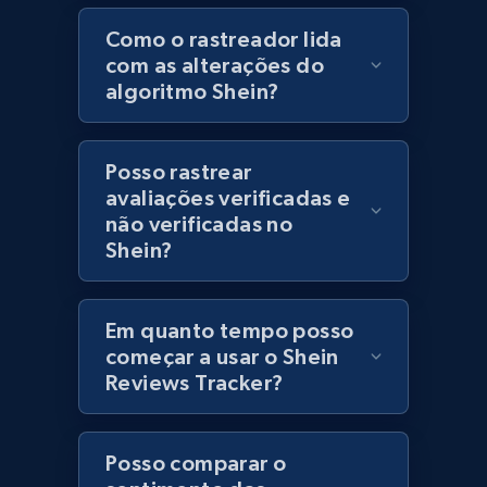
Como o rastreador lida
Lazada - Products
com as alterações do
algoritmo Shein?
URL, Title, Rating, Reviews, Initial price, Final
price, Currency, Stock, and more.
Posso rastrear
991+
165+
Comece agora
avaliações verificadas e
não verificadas no
Shein?
Lazada - Products - Discover products by
keyword
Em quanto tempo posso
URL, Title, Rating, Reviews, Initial price, Final
começar a usar o Shein
price, Currency, Stock, and more.
Reviews Tracker?
991+
165+
Comece agora
Posso comparar o