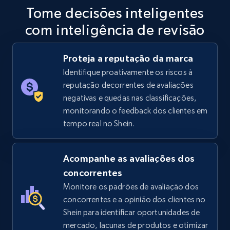
Specifications, Image urls, Top reviews, and
Tome decisões inteligentes
more.
com inteligência de revisão
5.6K+
875+
Comece agora
Proteja a reputação da marca
Identifique proativamente os riscos à
reputação decorrentes de avaliações
TikTok Shop
negativas e quedas nas classificações,
URL, Title, Available, Description, Currency, Initial
monitorando o feedback dos clientes em
price, Final price, Discount percent, and more.
tempo real no Shein.
5.4K+
668+
Comece agora
Acompanhe as avaliações dos
concorrentes
Monitore os padrões de avaliação dos
TikTok Shop - category
concorrentes e a opinião dos clientes no
Shein para identificar oportunidades de
URL, Title, Available, Description, Currency, Initial
price, Final price, Discount percent, and more.
mercado, lacunas de produtos e otimizar