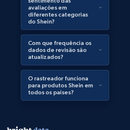
sentimento das
avaliações em
Lazada - Products - Discover products by
diferentes categorias
category URL or brand URL
do Shein?
URL, Title, Rating, Reviews, Initial price, Final
price, Currency, Stock, and more.
Com que frequência os
dados de revisão são
991+
165+
Comece agora
atualizados?
O rastreador funciona
Lazada - Products - Discover products by
para produtos Shein em
seller URL
todos os países?
URL, Title, Rating, Reviews, Initial price, Final
price, Currency, Stock, and more.
991+
165+
Comece agora