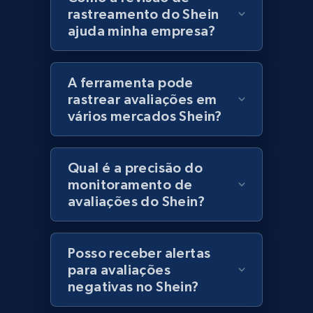
rastreamento do Shein
ajuda minha empresa?
Best Buy products
URL, Product id, Title, Images, Final price,
A ferramenta pode
Currency, Discount, Initial price, and more.
rastrear avaliações em
vários mercados Shein?
1.1K+
149+
Comece agora
Qual é a precisão do
monitoramento de
Best Buy products - Collect data on
avaliações do Shein?
products using specified keywords
URL, Product id, Title, Images, Final price,
Currency, Discount, Initial price, and more.
Posso receber alertas
para avaliações
negativas no Shein?
1.1K+
149+
Comece agora