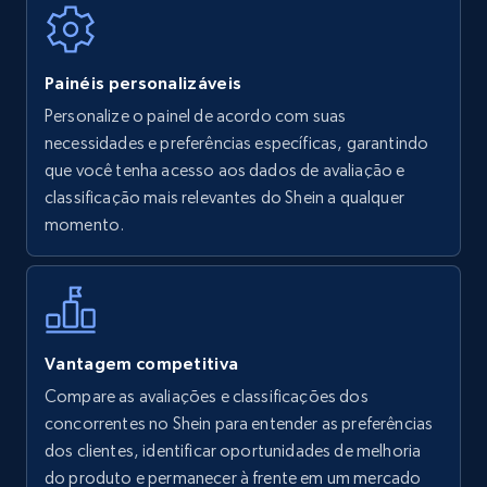
Painéis personalizáveis
Walmart - products
Personalize o painel de acordo com suas
URL, Final price, Sku, Currency, Gtin,
necessidades e preferências específicas, garantindo
Specifications, Image urls, Top reviews, and
que você tenha acesso aos dados de avaliação e
more.
classificação mais relevantes do Shein a qualquer
momento.
5.6K+
875+
Comece agora
Walmart - products - Find new products by
Vantagem competitiva
using specific category URL
Compare as avaliações e classificações dos
URL, Final price, Sku, Currency, Gtin,
concorrentes no Shein para entender as preferências
Specifications, Image urls, Top reviews, and
dos clientes, identificar oportunidades de melhoria
more.
do produto e permanecer à frente em um mercado