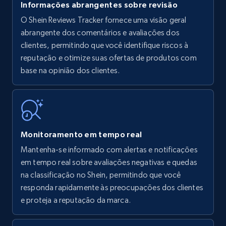
Informações abrangentes sobre revisão
O Shein Reviews Tracker fornece uma visão geral
Amazon products - find products by using
abrangente dos comentários e avaliações dos
upc numbers
clientes, permitindo que você identifique riscos à
reputação e otimize suas ofertas de produtos com
Title, Seller name, Brand, Description, Initial
base na opinião dos clientes.
price, Currency, Availability, Reviews count, and
more.
35.3K+
5.7K+
Comece agora
Monitoramento em tempo real
Mantenha-se informado com alertas e notificações
Amazon Reviews
em tempo real sobre avaliações negativas e quedas
URL, Product name, Product rating, Product
na classificação no Shein, permitindo que você
rating object, Product rating max, Rating,
responda rapidamente às preocupações dos clientes
Author name, Asin, and more.
e proteja a reputação da marca.
7.4K+
870+
Comece agora