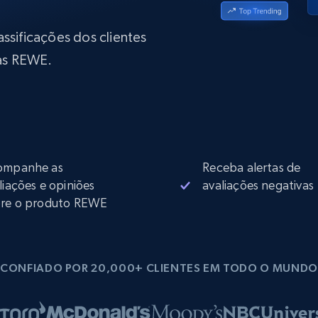
rtir de
Começa a partir de
collected
B
$0.9/IP
datacenter
ssificações dos clientes
rtir de
as REWE.
Proxies ISP
eer
Mais de 700.000 proxies residenciais
estáticos totalmente compatíveis
de
ompanhe as
Receba alertas de
liações e opiniões
avaliações negativas
re o produto REWE
CONFIADO POR 20,000+ CLIENTES EM TODO O MUNDO