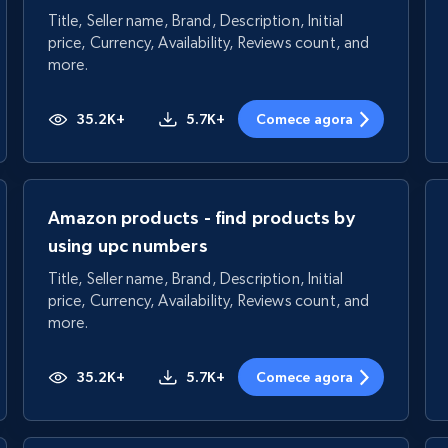
Title, Seller name, Brand, Description, Initial
price, Currency, Availability, Reviews count, and
more.
35.2K+
5.7K+
Comece agora
Amazon products - find products by
using upc numbers
Title, Seller name, Brand, Description, Initial
price, Currency, Availability, Reviews count, and
more.
35.2K+
5.7K+
Comece agora