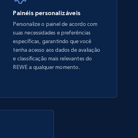
5.4K+
667+
Comece agora
Painéis personalizáveis
Personalize o painel de acordo com
suas necessidades e preferências
Amazon sellers info
específicas, garantindo que você
Seller id, URL, Seller name, Description, Detailed
tenha acesso aos dados de avaliação
info, Stars, Feedbacks, Return policy, and more.
e classificação mais relevantes do
REWE a qualquer momento.
2.5K+
378+
Comece agora
eBay - Collect products from shops on
eBay
URL, Product id, Title, Seller name, Seller rating,
Seller reviews, Breadcrumbs, Root category, and