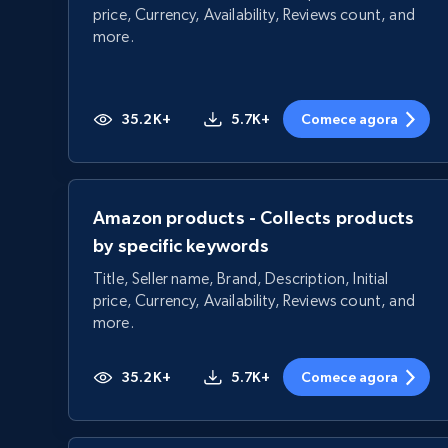
price, Currency, Availability, Reviews count, and
more.
35.2K+
5.7K+
Comece agora
Amazon products - Collects products
by specific keywords
Title, Seller name, Brand, Description, Initial
price, Currency, Availability, Reviews count, and
more.
35.2K+
5.7K+
Comece agora