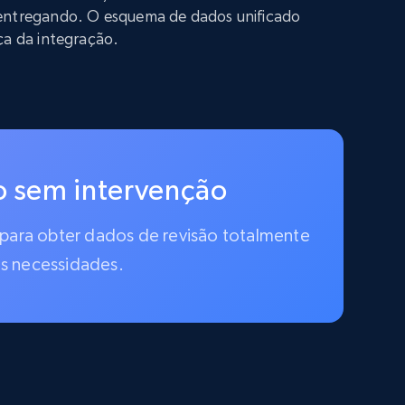
entregando. O esquema de dados unificado
ça da integração.
ão sem intervenção
 para obter dados de revisão totalmente
s necessidades.