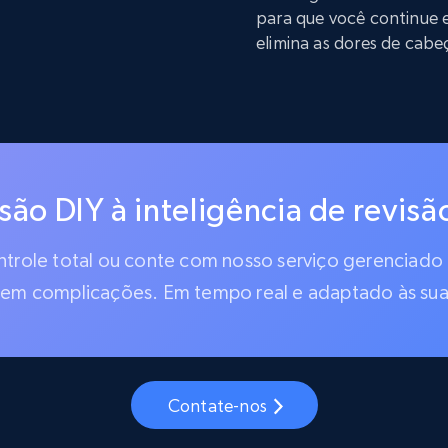
para que você continue 
elimina as dores de cabe
isão DIY à inteligência de revis
ontrole total ou conte com nosso serviço gerenciado
 sem complicações. Em tempo real e adaptado às sua
Contate-nos