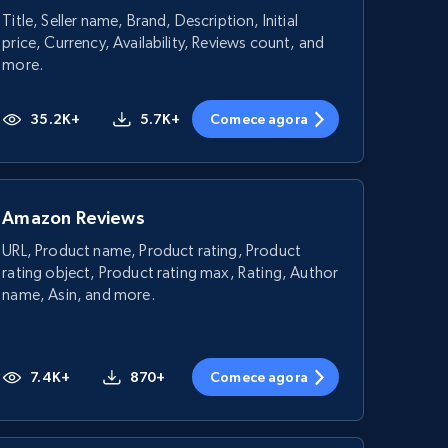
Title, Seller name, Brand, Description, Initial
price, Currency, Availability, Reviews count, and
more.
35.2K+
5.7K+
Comece agora
Amazon Reviews
URL, Product name, Product rating, Product
rating object, Product rating max, Rating, Author
name, Asin, and more.
7.4K+
870+
Comece agora