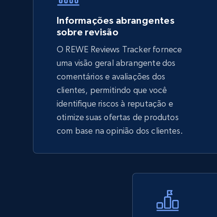
5.6K+
875+
Comece agora
Informações abrangentes
sobre revisão
O REWE Reviews Tracker fornece
TikTok Shop - Collect TikTok shop
uma visão geral abrangente dos
products by keywords search
comentários e avaliações dos
URL, Title, Available, Description, Currency, Initial
clientes, permitindo que você
price, Final price, Discount percent, and more.
identifique riscos à reputação e
otimize suas ofertas de produtos
5.4K+
667+
Comece agora
com base na opinião dos clientes.
eBay
URL, Product id, Title, Seller name, Seller rating,
Seller reviews, Breadcrumbs, Root category, and
more.