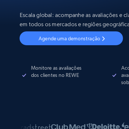
Começa a pa
$5
$2.5/G
50% OFF
Escala global: acompanhe as avaliações e cla
Começa a pa
Proxies ISP
INFRAESTRUTURA PROXY
$1.3/IP
em todos os mercados e regiões geográfic
Proxies residenciais
50% OFF
Agende uma demonstração
400M+ IPs globais de dispositivos p
reais
Proxies de datacenter
Proxies confiáveis e de alta velocida
para extração eficiente de dados
Monitore as avaliações
Ac
dos clientes no REWE
ava
sob