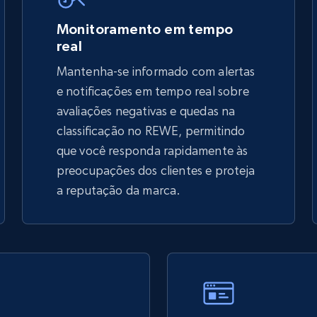
5.4K+
667+
Comece agora
Monitoramento em tempo
real
Mantenha-se informado com alertas
TikTok Shop - discover records by shop
e notificações em tempo real sobre
url
avaliações negativas e quedas na
classificação no REWE, permitindo
URL, Title, Available, Description, Currency, Initial
price, Final price, Discount percent, and more.
que você responda rapidamente às
preocupações dos clientes e proteja
5.4K+
667+
Comece agora
a reputação da marca.
eBay - Gather data on products using
specified keywords
URL, Product id, Title, Seller name, Seller rating,
Seller reviews, Breadcrumbs, Root category, and