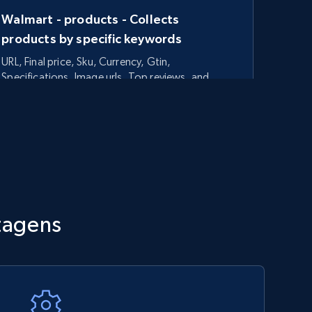
Walmart - products - Collects
products by specific keywords
URL, Final price, Sku, Currency, Gtin,
Specifications, Image urls, Top reviews, and
more.
5.6K+
875+
Comece agora
TikTok Shop - category
tagens
URL, Title, Available, Description, Currency, Initial
price, Final price, Discount percent, and more.