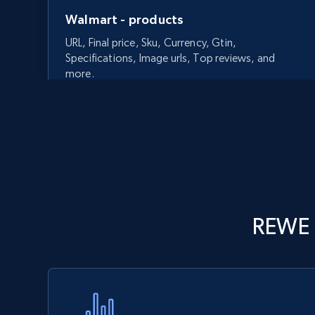
Walmart - products
URL, Final price, Sku, Currency, Gtin,
Specifications, Image urls, Top reviews, and
more.
5.6K+
875+
Comece agora
Walmart - products - Discover
REWE 
products by using sku numbers
URL, Final price, Sku, Currency, Gtin,
Specifications, Image urls, Top reviews, and
more.