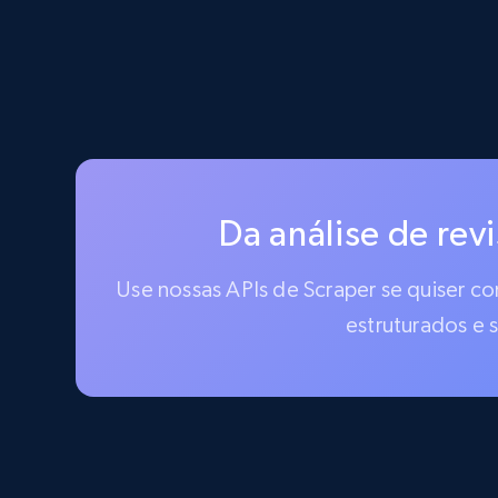
Da análise de rev
Use nossas APIs de Scraper se quiser c
estruturados e