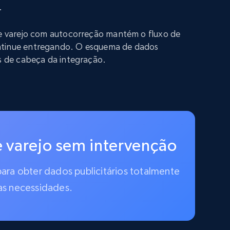
.
de varejo com autocorreção mantém o fluxo de
ntinue entregando. O esquema de dados
es de cabeça da integração.
e varejo sem intervenção
ara obter dados publicitários totalmente
as necessidades.