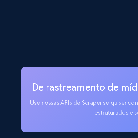
De rastreamento de mídi
Use nossas APIs de Scraper se quiser co
estruturados e 