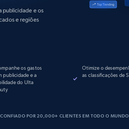
rtir de
Começa a partir de
collected
B
$0.9/IP
datacenter
 publicidade e os
rtir de
cados e regiões
Proxies ISP
eer
Mais de 700.000 proxies residenciais
estáticos totalmente compatíveis
de
mpanhe os gastos
Otimize o desempen
 publicidade e a
as classificações de
ibilidade do Ulta
uty
CONFIADO POR 20,000+ CLIENTES EM TODO O MUNDO