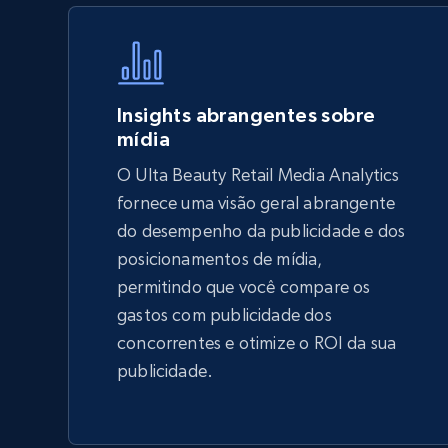
Specifications, Image urls, Top reviews, and
more.
5.6K+
875+
Comece agora
Insights abrangentes sobre
mídia
O Ulta Beauty Retail Media Analytics
TikTok Shop - Collect TikTok shop
fornece uma visão geral abrangente
products by keywords search
do desempenho da publicidade e dos
URL, Title, Available, Description, Currency, Initial
posicionamentos de mídia,
price, Final price, Discount percent, and more.
permitindo que você compare os
gastos com publicidade dos
5.4K+
668+
Comece agora
concorrentes e otimize o ROI da sua
publicidade.
eBay