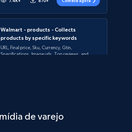
7.4K+
870+
Comece agora
Walmart - products - Collects
products by specific keywords
URL, Final price, Sku, Currency, Gtin,
Specifications, Image urls, Top reviews, and
more.
5.6K+
875+
Comece agora
TikTok Shop - category
 mídia de varejo
URL, Title, Available, Description, Currency, Initial
price, Final price, Discount percent, and more.