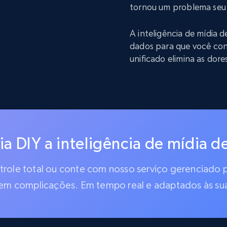
tornou um problema seu
A inteligência de mídia 
dados para que você co
unificado elimina as dor
a DIY a inteligência de mídia d
ntrole total ou conte com nosso serviço gerenciado p
sem complicações. Em tempo real e adaptados às su