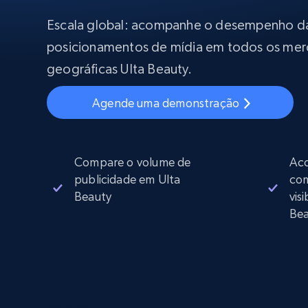
Começa a pa
$5
$2.5/G
50% OFF
Escala global: acompanhe o desempenho da
Começa a pa
Proxies ISP
posicionamentos de mídia em todos os mer
INFRAESTRUTURA PROXY
$1.3/IP
geográficas Ulta Beauty.
Proxies residenciais
50% OFF
400M+ IPs globais de dispositivos p
Agende uma demonstração
reais
Proxies de datacenter
Proxies confiáveis e de alta velocida
para extração eficiente de dados
Compare o volume de
Aco
publicidade em Ulta
com
Beauty
vis
Bea