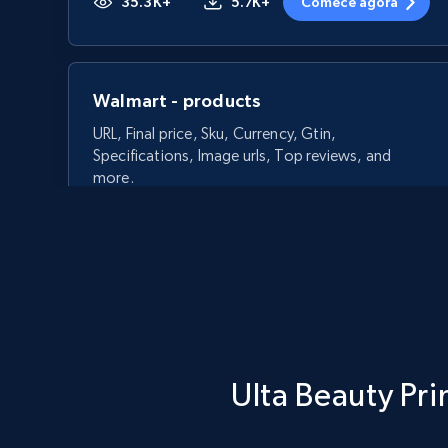
35.3K+
5.7K+
Comece agora
Walmart - products
URL, Final price, Sku, Currency, Gtin,
Specifications, Image urls, Top reviews, and
more.
5.6K+
875+
Comece agora
Walmart - products - Discover
Ulta Beauty Pri
products by using sku numbers
URL, Final price, Sku, Currency, Gtin,