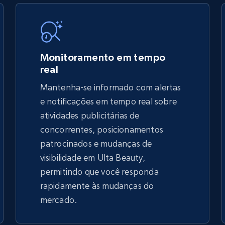
5.4K+
668+
Comece agora
Monitoramento em tempo
real
Mantenha-se informado com alertas
TikTok Shop - discover records by shop
e notificações em tempo real sobre
url
atividades publicitárias de
concorrentes, posicionamentos
URL, Title, Available, Description, Currency, Initial
price, Final price, Discount percent, and more.
patrocinados e mudanças de
visibilidade em Ulta Beauty,
5.4K+
668+
Comece agora
permitindo que você responda
rapidamente às mudanças do
mercado.
eBay - Gather data on products using