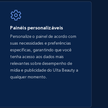
5.4K+
668+
Comece agora
Painéis personalizáveis
Personalize o painel de acordo com
suas necessidades e preferências
Amazon sellers info
específicas, garantindo que você
Seller id, URL, Seller name, Description, Detailed
tenha acesso aos dados mais
info, Stars, Feedbacks, Return policy, and more.
relevantes sobre desempenho de
mídia e publicidade do Ulta Beauty a
qualquer momento.
2.5K+
378+
Comece agora
eBay - Collect products from shops on