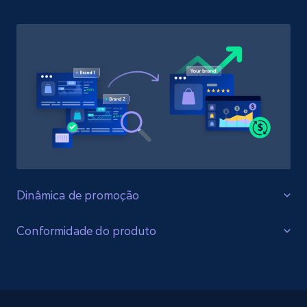
Dinâmica de promoção
Proteja a integridade promocional
Conformidade do produto
Monitore as atividades promocionais para garantir que
Conformidade precisa com SKU e
todos os descontos e campanhas permaneçam em
variantes
conformidade com o MAP, mesmo durante eventos de