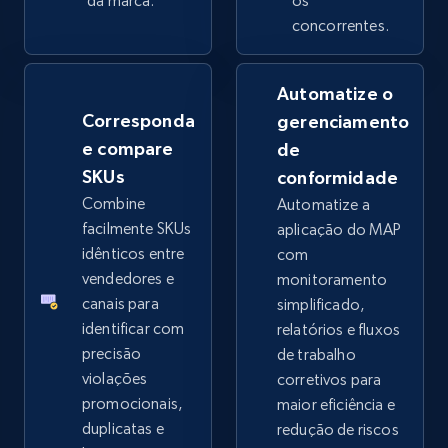
da marca.
os
concorrentes.
Automatize o
Corresponda
gerenciamento
e compare
de
SKUs
conformidade
Combine
Automatize a
facilmente SKUs
aplicação do MAP
idênticos entre
com
vendedores e
monitoramento
canais para
simplificado,
identificar com
relatórios e fluxos
precisão
de trabalho
violações
corretivos para
promocionais,
maior eficiência e
duplicatas e
redução de riscos