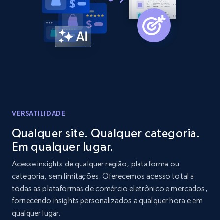
VERSATILIDADE
Qualquer site. Qualquer categoria.
Em qualquer lugar.
Acesse insights de qualquer região, plataforma ou
categoria, sem limitações. Oferecemos acesso total a
todas as plataformas de comércio eletrônico e mercados,
fornecendo insights personalizados a qualquer hora e em
qualquer lugar.