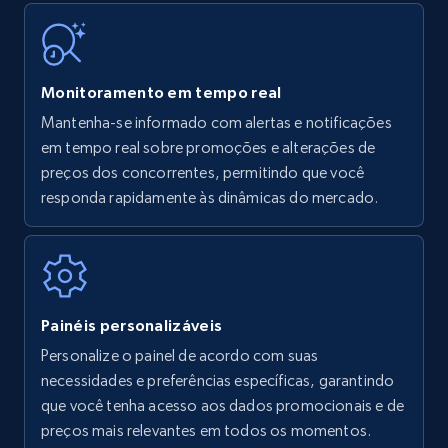
Monitoramento em tempo real
Mantenha-se informado com alertas e notificações
em tempo real sobre promoções e alterações de
preços dos concorrentes, permitindo que você
responda rapidamente às dinâmicas do mercado.
Painéis personalizáveis
Personalize o painel de acordo com suas
necessidades e preferências específicas, garantindo
que você tenha acesso aos dados promocionais e de
preços mais relevantes em todos os momentos.