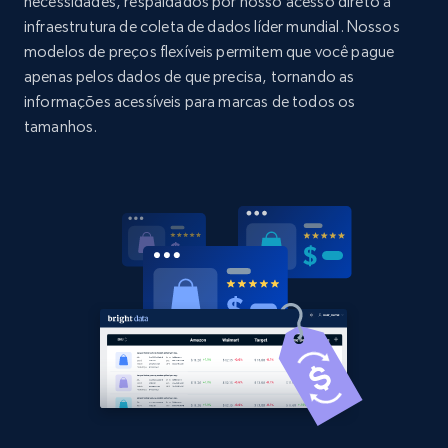
necessidades, respaldados por nosso acesso direto à
infraestrutura de coleta de dados líder mundial. Nossos
modelos de preços flexíveis permitem que você pague
apenas pelos dados de que precisa, tornando as
informações acessíveis para marcas de todos os
tamanhos.