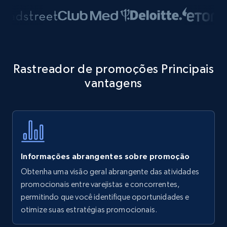
Rastreador de promoções Principais
vantagens
Informações abrangentes sobre promoção
Obtenha uma visão geral abrangente das atividades
promocionais entre varejistas e concorrentes,
permitindo que você identifique oportunidades e
otimize suas estratégias promocionais.