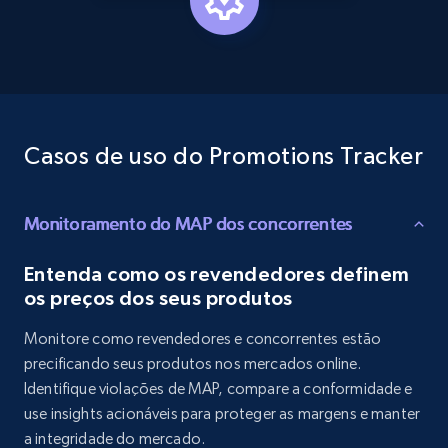
Casos de uso do Promotions Tracker
Monitoramento do MAP dos concorrentes
Entenda como os revendedores definem
os preços dos seus produtos
Monitore como revendedores e concorrentes estão
precificando seus produtos nos mercados online.
Identifique violações de MAP, compare a conformidade e
use insights acionáveis para proteger as margens e manter
a integridade do mercado.