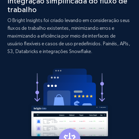
Integração simplificada do fluxo de
trabalho
O Bright Insights foi criado levando em consideração seus
fluxos de trabalho existentes, minimizando erros e
maximizando a eficiência por meio de interfaces de
usuário flexíveis e casos de uso predefinidos. Painéis, APIs,
S3, Databricks e integrações Snowflake.