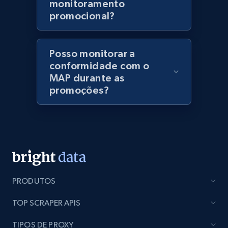
monitoramento
promocional?
Posso monitorar a
conformidade com o
MAP durante as
promoções?
PRODUTOS
TOP SCRAPER APIS
TIPOS DE PROXY