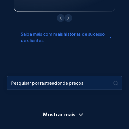
Saiba mais com mais histórias de sucesso
de clientes
Mostrar mais