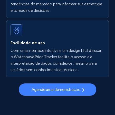
tendências do mercado para informar sua estratégia
Walmart - products - Find new products by
e tomada de decisões.
using specific category URL
URL, Final price, Sku, Currency, Gtin,
Specifications, Image urls, Top reviews, and
more.
Facilidade de uso
5.6K+
876+
Comece agora
Com uma interface intuitiva e um design fácil de usar,
o Watchbase Price Tracker facilita o acesso e a
interpretação de dados complexos, mesmo para
usuários sem conhecimentos técnicos.
Walmart - products - Collects products by
specific keywords
URL, Final price, Sku, Currency, Gtin,
Agende uma demonstração
Specifications, Image urls, Top reviews, and
more.
5.6K+
876+
Comece agora