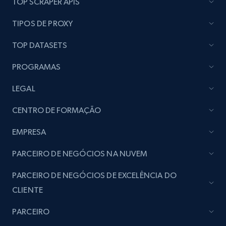
TOP SCRAPER APIS
seller URL
URL, Title, Rating, Reviews, Initial price, Final
TIPOS DE PROXY
price, Currency, Stock, and more.
TOP DATASETS
991+
165+
Comece agora
PROGRAMAS
LEGAL
Lazada - Products - Discover products by
CENTRO DE FORMAÇÃO
brand URL
EMPRESA
URL, Title, Rating, Reviews, Initial price, Final
price, Currency, Stock, and more.
PARCEIRO DE NEGÓCIOS NA NUVEM
991+
165+
Comece agora
PARCEIRO DE NEGÓCIOS DE EXCELÊNCIA DO
CLIENTE
PARCEIRO
Lowes.com