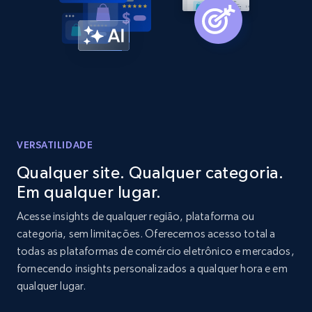
Amazon products global dataset -
Collecting products by keyword search
Title, Seller name, Brand, Description, Initial
price, Currency, Availability, Reviews count, and
more.
2.1K+
375+
Comece agora
VERSATILIDADE
Qualquer site. Qualquer categoria.
Em qualquer lugar.
Amazon products global dataset - Collects
products by best sellers category URL
Acesse insights de qualquer região, plataforma ou
categoria, sem limitações. Oferecemos acesso total a
Title, Seller name, Brand, Description, Initial
todas as plataformas de comércio eletrônico e mercados,
price, Currency, Availability, Reviews count, and
more.
fornecendo insights personalizados a qualquer hora e em
qualquer lugar.
2.1K+
375+
Comece agora