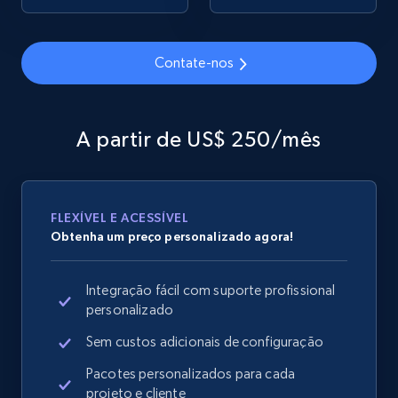
Contate-nos
Google Shopping
URL, Product id, Title, Product description,
Rating, Reviews count, Images, Variations, and
A partir de US$ 250/mês
more.
2.4K+
200+
Comece agora
FLEXÍVEL E ACESSÍVEL
Obtenha um preço personalizado agora!
Google Shopping - collects products from
Integração fácil com suporte profissional
web using keywords
personalizado
URL, Product id, Title, Product description,
Rating, Reviews count, Images, Variations, and
Sem custos adicionais de configuração
more.
Pacotes personalizados para cada
projeto e cliente