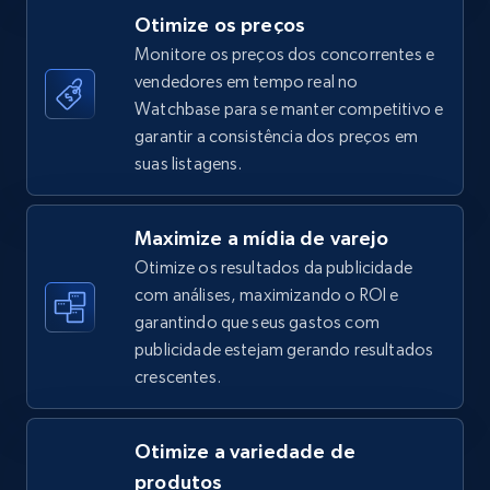
Otimize os preços
Monitore os preços dos concorrentes e
vendedores em tempo real no
TikTok Shop - category
Watchbase para se manter competitivo e
URL, Title, Available, Description, Currency, Initial
garantir a consistência dos preços em
price, Final price, Discount percent, and more.
suas listagens.
5.4K+
668+
Comece agora
Maximize a mídia de varejo
Otimize os resultados da publicidade
com análises, maximizando o ROI e
garantindo que seus gastos com
TikTok Shop - Collect TikTok shop products
publicidade estejam gerando resultados
by keywords search
crescentes.
URL, Title, Available, Description, Currency, Initial
price, Final price, Discount percent, and more.
Otimize a variedade de
5.4K+
668+
Comece agora
produtos