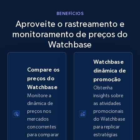
eBay
BENEFÍCIOS
Aproveite o rastreamento e
URL, Product id, Title, Seller name, Seller rating,
Seller reviews, Breadcrumbs, Root category, and
monitoramento de preços do
more.
Watchbase
2.5K+
359+
Comece agora
Watchbase
Compare os
dinâmica de
preços do
promoção
eBay - Gather data on products using
Watchbase
Obtenha
specified keywords
Monitore a
insights sobre
URL, Product id, Title, Seller name, Seller rating,
dinâmica de
as atividades
Seller reviews, Breadcrumbs, Root category, and
preços nos
promocionais
more.
mercados
do Watchbase
concorrentes
para replicar
2.5K+
359+
Comece agora
para comparar
estratégias