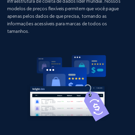
URL, Domain, Country code, Model number,
infraestrutura de coleta de dados líder mundial. Nossos
Sku, Product id, Product name, Manufacturer,
modelos de preços flexíveis permitem que você pague
and more.
apenas pelos dados de que precisa, tornando as
informações acessíveis para marcas de todos os
2.1K+
355+
Comece agora
tamanhos.
Home Depot US - Discovery products by
specific category URL
URL, Domain, Country code, Model number,
Sku, Product id, Product name, Manufacturer,
and more.
2.1K+
355+
Comece agora