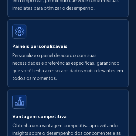
em tempo real, permitindo que você tome medidas
Amazon Reviews
imediatas para otimizar o desempenho.
URL, Product name, Product rating, Product
rating object, Product rating max, Rating,
Author name, Asin, and more.
Painéis personalizáveis
7.4K+
871+
Comece agora
Personalize o painel de acordo com suas
necessidades e preferências específicas, garantindo
que você tenha acesso aos dados mais relevantes em
Walmart - products
todos os momentos.
URL, Final price, Sku, Currency, Gtin,
Specifications, Image urls, Top reviews, and
more.
5.6K+
876+
Comece agora
Vantagem competitiva
Obtenha uma vantagem competitiva aproveitando
insights sobre o desempenho dos concorrentes e as