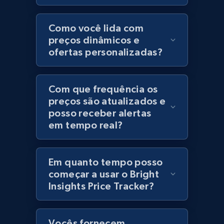
Category id, Product id, Product name, Price,
Currency, Colour code, Colour, Description, and
Como você lida com
more.
preços dinâmicos e
ofertas personalizadas?
1.2K+
208+
Comece agora
Com que frequência os
preços são atualizados e
posso receber alertas
Best Buy products
em tempo real?
URL, Product id, Title, Images, Final price,
Currency, Discount, Initial price, and more.
Em quanto tempo posso
1.1K+
149+
Comece agora
começar a usar o Bright
Insights Price Tracker?
Best Buy products - Collect data on
Vocês fornecem