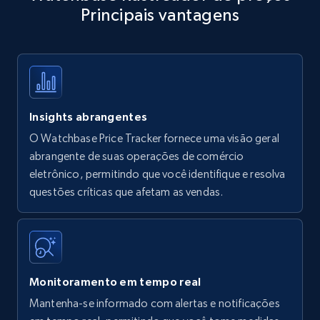
Principais vantagens
Title, Seller name, Brand, Description, Initial
price, Currency, Availability, Reviews count, and
more.
35.3K+
5.7K+
Comece agora
Insights abrangentes
O Watchbase Price Tracker fornece uma visão geral
Amazon products - find products by using
abrangente de suas operações de comércio
upc numbers
eletrônico, permitindo que você identifique e resolva
questões críticas que afetam as vendas.
Title, Seller name, Brand, Description, Initial
price, Currency, Availability, Reviews count, and
more.
35.3K+
5.7K+
Comece agora
Monitoramento em tempo real
Mantenha-se informado com alertas e notificações