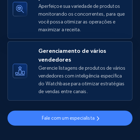
Aperfeiçoe sua variedade de produtos
monitorando os concorrentes, para que
você possa otimizar as operações e
TikTok Shop - discover records by shop url
maximizar a receita.
URL, Title, Available, Description, Currency, Initial
price, Final price, Discount percent, and more.
Gerenciamento de vários
5.4K+
668+
Comece agora
vendedores
Gerencie listagens de produtos de vários
vendedores com inteligência específica
do Watchbase para otimizar estratégias
Amazon sellers info
de vendas entre canais.
Seller id, URL, Seller name, Description, Detailed
info, Stars, Feedbacks, Return policy, and more.
Fale com um especialista
2.5K+
378+
Comece agora