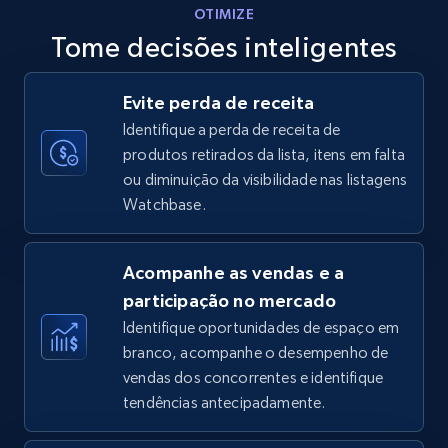
OTIMIZE
Tome decisões inteligentes
Walmart - products - Discover products by
Evite perda de receita
using sku numbers
Identifique a perda de receita de
URL, Final price, Sku, Currency, Gtin,
produtos retirados da lista, itens em falta
Specifications, Image urls, Top reviews, and
ou diminuição da visibilidade nas listagens
more.
Watchbase.
5.6K+
876+
Comece agora
Acompanhe as vendas e a
participação no mercado
Identifique oportunidades de espaço em
TikTok Shop
branco, acompanhe o desempenho de
URL, Title, Available, Description, Currency, Initial
vendas dos concorrentes e identifique
price, Final price, Discount percent, and more.
tendências antecipadamente.
5.4K+
668+
Comece agora