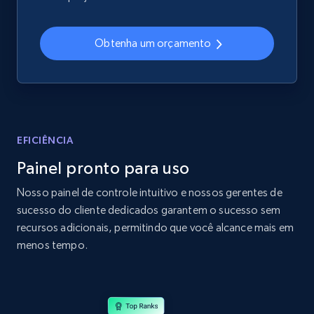
2.4K+
200+
Comece agora
Obtenha um orçamento
Home Depot US
URL, Domain, Country code, Model number,
Sku, Product id, Product name, Manufacturer,
and more.
EFICIÊNCIA
Painel pronto para uso
2.1K+
355+
Comece agora
Nosso painel de controle intuitivo e nossos gerentes de
sucesso do cliente dedicados garantem o sucesso sem
recursos adicionais, permitindo que você alcance mais em
Home Depot US - Gather data on products
menos tempo.
using specified keywords
URL, Domain, Country code, Model number,
Sku, Product id, Product name, Manufacturer,
and more.