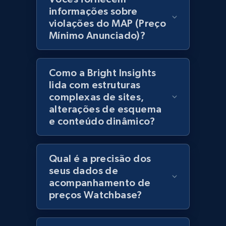
products using specified keywords
informações sobre
URL, Product id, Title, Images, Final price,
violações do MAP (Preço
Currency, Discount, Initial price, and more.
Mínimo Anunciado)?
1.1K+
149+
Comece agora
Como a Bright Insights
lida com estruturas
complexas de sites,
Lazada - Products
alterações de esquema
e conteúdo dinâmico?
URL, Title, Rating, Reviews, Initial price, Final
price, Currency, Stock, and more.
Qual é a precisão dos
991+
165+
Comece agora
seus dados de
acompanhamento de
preços Watchbase?
Lazada - Products - Discover products by
keyword