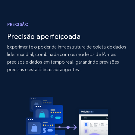
Amazon products global dataset
Title, Seller name, Brand, Description, Initial
price, Currency, Availability, Reviews count, and
more.
PRECISÃO
Precisão aperfeiçoada
2.1K+
375+
Comece agora
Experimente o poder da infraestrutura de coleta de dados
líder mundial, combinada com os modelos de IA mais
precisos e dados em tempo real, garantindo previsões
Amazon products global dataset - Collects
precisas e estatísticas abrangentes.
products by specific category URL
Title, Seller name, Brand, Description, Initial
price, Currency, Availability, Reviews count, and
more.
2.1K+
375+
Comece agora