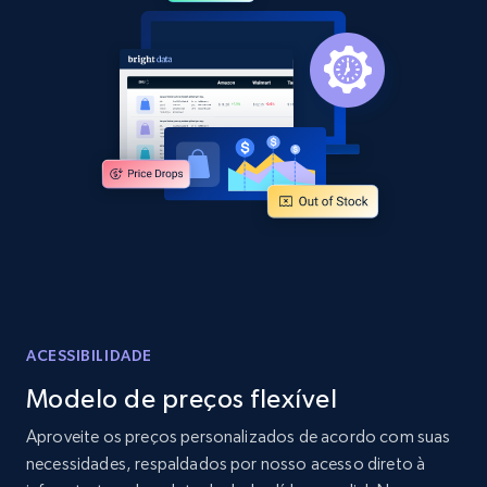
2.1K+
355+
Comece agora
Home Depot US - Discover products by
specified URL
URL, Domain, Country code, Model number,
Sku, Product id, Product name, Manufacturer,
and more.
2.1K+
355+
Comece agora
ACESSIBILIDADE
Modelo de preços flexível
Home Depot US - Discover products by
Aproveite os preços personalizados de acordo com suas
specified UPC
necessidades, respaldados por nosso acesso direto à