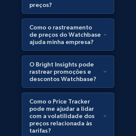
preços?
URL, Product id, Title, Product description,
Rating, Reviews count, Initial price, Discount,
and more.
Como o rastreamento
de preços do Watchbase
1.3K+
175+
Comece agora
ajuda minha empresa?
O Bright Insights pode
Zara - Products
rastrear promoções e
Category id, Product id, Product name, Price,
descontos Watchbase?
Currency, Colour code, Colour, Description, and
more.
Como o Price Tracker
1.2K+
208+
Comece agora
pode me ajudar a lidar
com a volatilidade dos
preços relacionada às
tarifas?
Zara - Products - discovery by category url