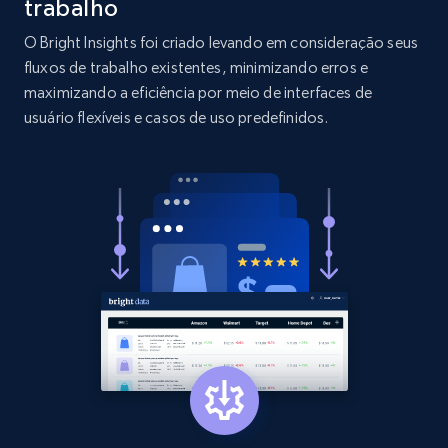
trabalho
O Bright Insights foi criado levando em consideração seus
2.1K+
375+
Comece agora
fluxos de trabalho existentes, minimizando erros e
maximizando a eficiência por meio de interfaces de
usuário flexíveis e casos de uso predefinidos.
Etsy
URL, Product id, Listing inventory id, Title, Rating,
Reviews count shop, Reviews count item, Initial
price, and more.
1.9K+
323+
Comece agora
Etsy - Collect data on products using
specified keywords
URL, Product id, Listing inventory id, Title, Rating,