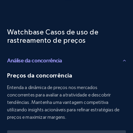
Reviews count shop, Reviews count item, Initial
price, and more.
1.9K+
323+
Comece agora
Watchbase Casos de uso de
rastreamento de preços
Etsy - Collects data from shop's URL
Análise da concorrência
URL, Product id, Listing inventory id, Title, Rating,
Reviews count shop, Reviews count item, Initial
price, and more.
Preços da concorrência
Entenda a dinâmica de preços nos mercados
1.9K+
323+
Comece agora
concorrentes para avaliar a atratividade e descobrir
tendências. Mantenha uma vantagem competitiva
utilizando insights acionáveis para refinar estratégias de
preços e maximizar margens.
Amazon products search
Asin, URL, Name, Sponsored, Initial price, Final