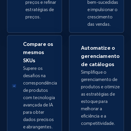
preços e refinar
bem-sucedidas
estratégias de
e impulsionar o
preços.
crescimento
eBay - Collect products from shops on eBay
das vendas.
URL, Product id, Title, Seller name, Seller rating,
Seller reviews, Breadcrumbs, Root category, and
more.
Compare os
Automatize o
mesmos
gerenciamento
2.5K+
359+
Comece agora
SKUs
de catálogos
Supere os
Simplifique o
desafios na
gerenciamento de
correspondência
produtos e otimize
eBay - Collect records by category
de produtos
as estratégias de
URL, Product id, Title, Seller name, Seller rating,
com tecnologia
estoque para
Seller reviews, Breadcrumbs, Root category, and
avançada de IA
melhorar a
more.
para obter
eficiência e a
dados precisos
competitividade.
2.5K+
359+
Comece agora
e abrangentes.