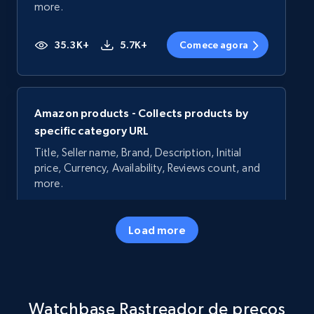
more.
35.3K+
5.7K+
Comece agora
Amazon products - Collects products by
specific category URL
Title, Seller name, Brand, Description, Initial
price, Currency, Availability, Reviews count, and
more.
35.3K+
5.7K+
Comece agora
Load more
Amazon products - Collects products by
Watchbase Rastreador de preços
specific keywords