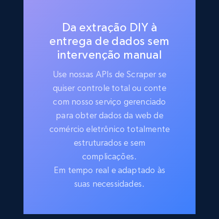
Da extração DIY à
entrega de dados sem
intervenção manual
Use nossas APIs de Scraper se
quiser controle total ou conte
com nosso serviço gerenciado
para obter dados da web de
comércio eletrônico totalmente
estruturados e sem
complicações.
Em tempo real e adaptado às
suas necessidades.