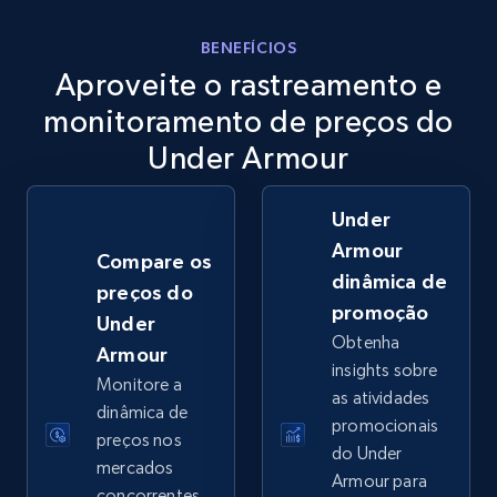
eBay
BENEFÍCIOS
Aproveite o rastreamento e
URL, Product id, Title, Seller name, Seller rating,
Seller reviews, Breadcrumbs, Root category, and
monitoramento de preços do
more.
Under Armour
2.5K+
359+
Comece agora
Under
Armour
Compare os
dinâmica de
preços do
eBay - Gather data on products using
promoção
Under
specified keywords
Obtenha
Armour
URL, Product id, Title, Seller name, Seller rating,
insights sobre
Monitore a
Seller reviews, Breadcrumbs, Root category, and
as atividades
more.
dinâmica de
promocionais
preços nos
do Under
mercados
2.5K+
359+
Comece agora
Armour para
concorrentes