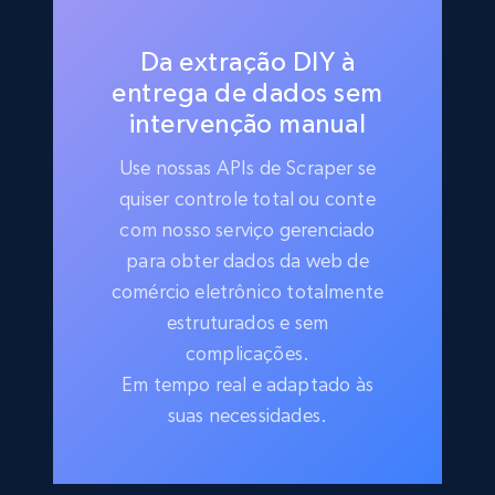
Da extração DIY à
entrega de dados sem
intervenção manual
Use nossas APIs de Scraper se
quiser controle total ou conte
com nosso serviço gerenciado
para obter dados da web de
comércio eletrônico totalmente
estruturados e sem
complicações.
Em tempo real e adaptado às
suas necessidades.