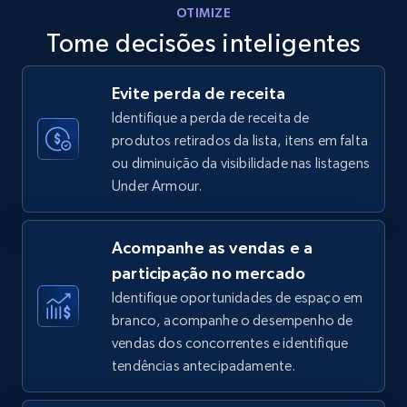
OTIMIZE
Tome decisões inteligentes
Walmart - products - Discover products by
Evite perda de receita
using sku numbers
Identifique a perda de receita de
URL, Final price, Sku, Currency, Gtin,
produtos retirados da lista, itens em falta
Specifications, Image urls, Top reviews, and
ou diminuição da visibilidade nas listagens
more.
Under Armour.
5.6K+
876+
Comece agora
Acompanhe as vendas e a
participação no mercado
Identifique oportunidades de espaço em
TikTok Shop
branco, acompanhe o desempenho de
URL, Title, Available, Description, Currency, Initial
vendas dos concorrentes e identifique
price, Final price, Discount percent, and more.
tendências antecipadamente.
5.4K+
668+
Comece agora