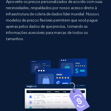
URL, Domain, Country code, Model number,
Aproveite os preços personalizados de acordo com suas
Sku, Product id, Product name, Manufacturer,
necessidades, respaldados por nosso acesso direto à
and more.
infraestrutura de coleta de dados líder mundial. Nossos
modelos de preços flexíveis permitem que você pague
2.1K+
355+
Comece agora
apenas pelos dados de que precisa, tornando as
informações acessíveis para marcas de todos os
tamanhos.
Home Depot US - Discovery products by
specific category URL
URL, Domain, Country code, Model number,
Sku, Product id, Product name, Manufacturer,
and more.
2.1K+
355+
Comece agora