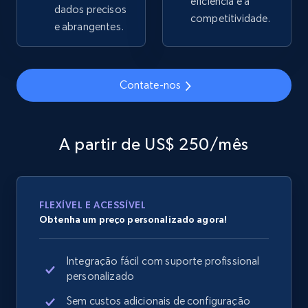
eficiência e a
dados precisos
competitividade.
e abrangentes.
Google Shopping
URL, Product id, Title, Product description,
Contate-nos
Rating, Reviews count, Images, Variations, and
more.
A partir de US$ 250/mês
2.4K+
200+
Comece agora
FLEXÍVEL E ACESSÍVEL
Google Shopping - collects products from
Obtenha um preço personalizado agora!
web using keywords
URL, Product id, Title, Product description,
Integração fácil com suporte profissional
Rating, Reviews count, Images, Variations, and
personalizado
more.
Sem custos adicionais de configuração