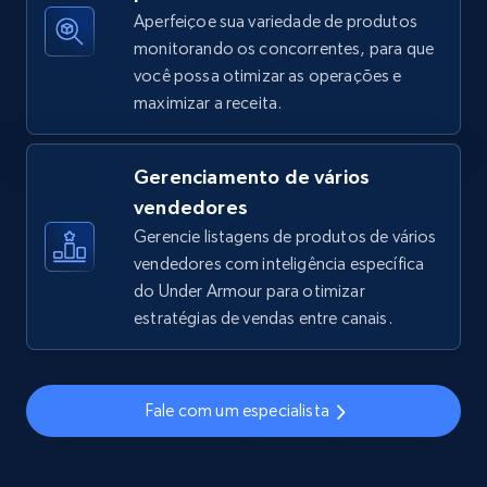
Aperfeiçoe sua variedade de produtos
monitorando os concorrentes, para que
você possa otimizar as operações e
TikTok Shop - discover records by shop url
maximizar a receita.
URL, Title, Available, Description, Currency, Initial
price, Final price, Discount percent, and more.
Gerenciamento de vários
5.4K+
668+
Comece agora
vendedores
Gerencie listagens de produtos de vários
vendedores com inteligência específica
do Under Armour para otimizar
Amazon sellers info
estratégias de vendas entre canais.
Seller id, URL, Seller name, Description, Detailed
info, Stars, Feedbacks, Return policy, and more.
Fale com um especialista
2.5K+
378+
Comece agora