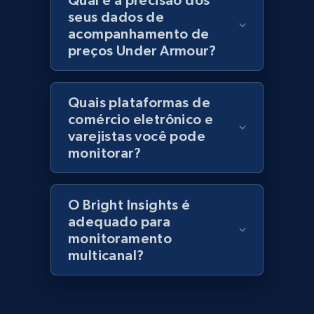
Qual é a precisão dos
seus dados de
URL, Title, Rating, Reviews, Initial price, Final
acompanhamento de
price, Currency, Stock, and more.
preços Under Armour?
991+
165+
Comece agora
Quais plataformas de
comércio eletrônico e
varejistas você pode
Lazada - Products - Discover products by
monitorar?
category URL or brand URL
URL, Title, Rating, Reviews, Initial price, Final
price, Currency, Stock, and more.
O Bright Insights é
adequado para
991+
165+
Comece agora
monitoramento
multicanal?
Lazada - Products - Discover products by