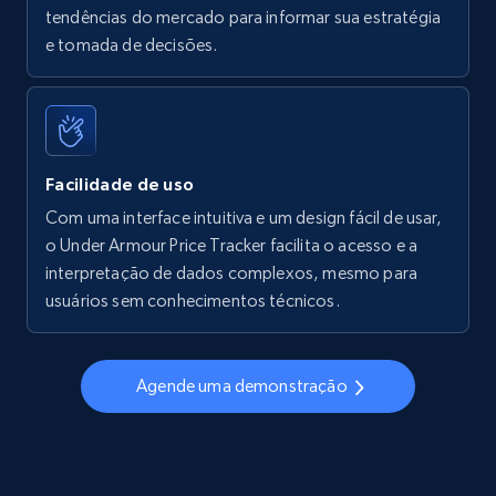
tendências do mercado para informar sua estratégia
Walmart - products - Find new products by
e tomada de decisões.
using specific category URL
URL, Final price, Sku, Currency, Gtin,
Specifications, Image urls, Top reviews, and
more.
Facilidade de uso
5.6K+
876+
Comece agora
Com uma interface intuitiva e um design fácil de usar,
o Under Armour Price Tracker facilita o acesso e a
interpretação de dados complexos, mesmo para
usuários sem conhecimentos técnicos.
Walmart - products - Collects products by
specific keywords
URL, Final price, Sku, Currency, Gtin,
Agende uma demonstração
Specifications, Image urls, Top reviews, and
more.
5.6K+
876+
Comece agora