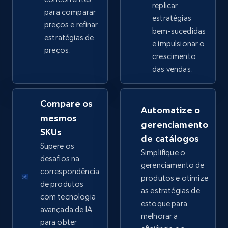
replicar
para comparar
estratégias
preços e refinar
bem-sucedidas
eBay - Collect products from shops on eBay
estratégias de
e impulsionar o
preços.
URL, Product id, Title, Seller name, Seller rating,
crescimento
Seller reviews, Breadcrumbs, Root category, and
das vendas.
more.
Compare os
2.5K+
359+
Comece agora
Automatize o
mesmos
gerenciamento
SKUs
de catálogos
Supere os
Simplifique o
eBay - Collect records by category
desafios na
gerenciamento de
URL, Product id, Title, Seller name, Seller rating,
correspondência
produtos e otimize
Seller reviews, Breadcrumbs, Root category, and
de produtos
as estratégias de
more.
com tecnologia
estoque para
avançada de IA
melhorar a
2.5K+
359+
Comece agora
para obter