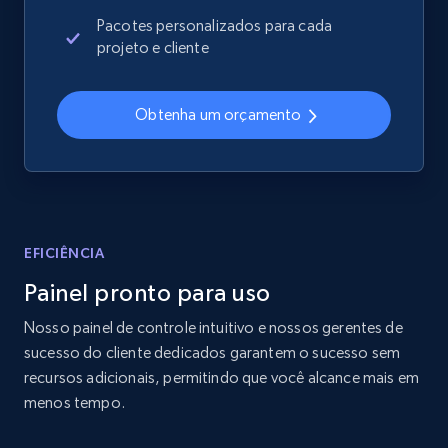
2.4K+
200+
Comece agora
Pacotes personalizados para cada
projeto e cliente
Home Depot US
Obtenha um orçamento
URL, Domain, Country code, Model number,
Sku, Product id, Product name, Manufacturer,
and more.
2.1K+
355+
Comece agora
EFICIÊNCIA
Painel pronto para uso
Nosso painel de controle intuitivo e nossos gerentes de
Home Depot US - Gather data on products
sucesso do cliente dedicados garantem o sucesso sem
using specified keywords
recursos adicionais, permitindo que você alcance mais em
URL, Domain, Country code, Model number,
menos tempo.
Sku, Product id, Product name, Manufacturer,
and more.