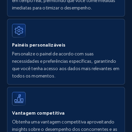
em tempo real, permitindo que você tome medidas
Amazon Reviews
imediatas para otimizar o desempenho.
URL, Product name, Product rating, Product
rating object, Product rating max, Rating,
Author name, Asin, and more.
Painéis personalizáveis
7.4K+
872+
Comece agora
Personalize o painel de acordo com suas
necessidades e preferências específicas, garantindo
que você tenha acesso aos dados mais relevantes em
Walmart - products
todos os momentos.
URL, Final price, Sku, Currency, Gtin,
Specifications, Image urls, Top reviews, and
more.
5.6K+
876+
Comece agora
Vantagem competitiva
Obtenha uma vantagem competitiva aproveitando
insights sobre o desempenho dos concorrentes e as