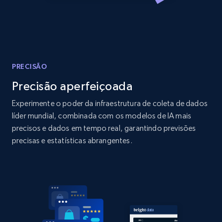
Amazon products global dataset
Title, Seller name, Brand, Description, Initial
price, Currency, Availability, Reviews count, and
more.
2.1K+
375+
Comece agora
PRECISÃO
Precisão aperfeiçoada
Experimente o poder da infraestrutura de coleta de dados
Amazon products global dataset - Collects
líder mundial, combinada com os modelos de IA mais
products by specific category URL
precisos e dados em tempo real, garantindo previsões
precisas e estatísticas abrangentes.
Title, Seller name, Brand, Description, Initial
price, Currency, Availability, Reviews count, and
more.
2.1K+
375+
Comece agora