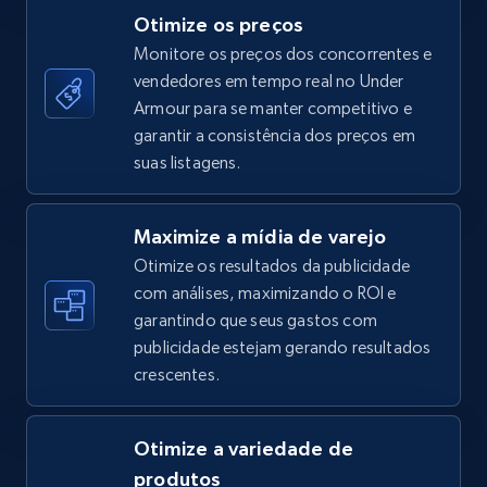
Otimize os preços
Monitore os preços dos concorrentes e
vendedores em tempo real no Under
TikTok Shop - category
Armour para se manter competitivo e
URL, Title, Available, Description, Currency, Initial
garantir a consistência dos preços em
price, Final price, Discount percent, and more.
suas listagens.
5.4K+
668+
Comece agora
Maximize a mídia de varejo
Otimize os resultados da publicidade
com análises, maximizando o ROI e
garantindo que seus gastos com
TikTok Shop - Collect TikTok shop products
publicidade estejam gerando resultados
by keywords search
crescentes.
URL, Title, Available, Description, Currency, Initial
price, Final price, Discount percent, and more.
Otimize a variedade de
5.4K+
668+
Comece agora
produtos