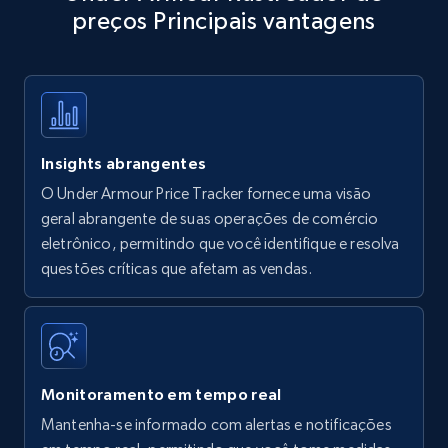
preços Principais vantagens
Title, Seller name, Brand, Description, Initial
price, Currency, Availability, Reviews count, and
more.
35.3K+
5.7K+
Comece agora
Insights abrangentes
O Under Armour Price Tracker fornece uma visão
Amazon products - find products by using
geral abrangente de suas operações de comércio
upc numbers
eletrônico, permitindo que você identifique e resolva
questões críticas que afetam as vendas.
Title, Seller name, Brand, Description, Initial
price, Currency, Availability, Reviews count, and
more.
35.3K+
5.7K+
Comece agora
Monitoramento em tempo real
Mantenha-se informado com alertas e notificações