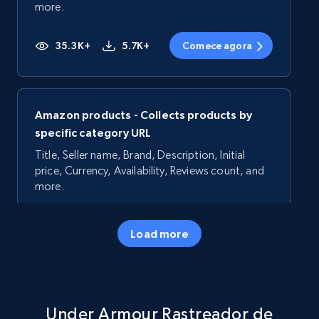
more.
35.3K+
5.7K+
Comece agora
Amazon products - Collects products by
specific category URL
Title, Seller name, Brand, Description, Initial
price, Currency, Availability, Reviews count, and
more.
35.3K+
5.7K+
Comece agora
Load more
Amazon products - Collects products by
Under Armour Rastreador de
specific keywords