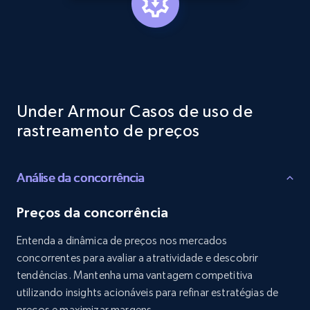
Reviews count shop, Reviews count item, Initial
price, and more.
1.9K+
323+
Comece agora
Under Armour Casos de uso de
Etsy - Collects data from shop's URL
rastreamento de preços
URL, Product id, Listing inventory id, Title, Rating,
Reviews count shop, Reviews count item, Initial
price, and more.
Análise da concorrência
Preços da concorrência
1.9K+
323+
Comece agora
Entenda a dinâmica de preços nos mercados
concorrentes para avaliar a atratividade e descobrir
tendências. Mantenha uma vantagem competitiva
Amazon products search
utilizando insights acionáveis para refinar estratégias de
Asin, URL, Name, Sponsored, Initial price, Final
preços e maximizar margens.