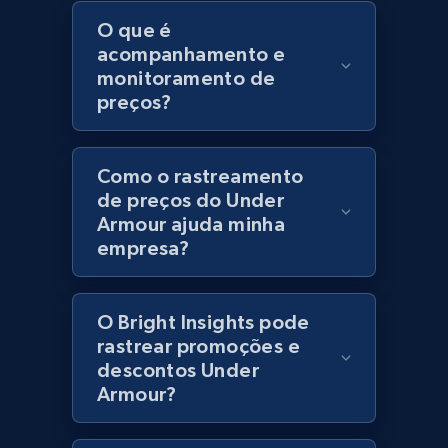
URL, Product id, Title, Product description,
O que é
Rating, Reviews count, Initial price, Discount,
acompanhamento e
and more.
monitoramento de
preços?
1.3K+
176+
Comece agora
Como o rastreamento
de preços do Under
Zara - Products
Armour ajuda minha
empresa?
Category id, Product id, Product name, Price,
Currency, Colour code, Colour, Description, and
more.
O Bright Insights pode
rastrear promoções e
1.2K+
208+
Comece agora
descontos Under
Armour?
Zara - Products - discovery by category url