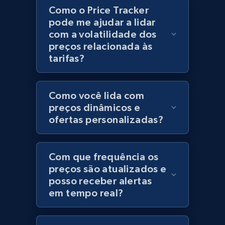
Como o Price Tracker
Category id, Product id, Product name, Price,
pode me ajudar a lidar
Currency, Colour code, Colour, Description, and
com a volatilidade dos
more.
preços relacionada às
tarifas?
1.2K+
208+
Comece agora
Como você lida com
preços dinâmicos e
Best Buy products
ofertas personalizadas?
URL, Product id, Title, Images, Final price,
Currency, Discount, Initial price, and more.
Com que frequência os
preços são atualizados e
1.1K+
149+
Comece agora
posso receber alertas
em tempo real?
Best Buy products - Collect data on