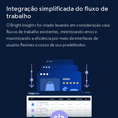
Integração simplificada do fluxo de
2.1K+
375+
Comece agora
trabalho
O Bright Insights foi criado levando em consideração seus
fluxos de trabalho existentes, minimizando erros e
Etsy
maximizando a eficiência por meio de interfaces de
usuário flexíveis e casos de uso predefinidos.
URL, Product id, Listing inventory id, Title, Rating,
Reviews count shop, Reviews count item, Initial
price, and more.
1.9K+
323+
Comece agora
Etsy - Collect data on products using
specified keywords
URL, Product id, Listing inventory id, Title, Rating,