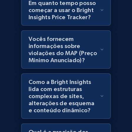
products using specified keywords
Em quanto tempo posso
começar a usar o Bright
URL, Product id, Title, Images, Final price,
Insights Price Tracker?
Currency, Discount, Initial price, and more.
1.1K+
149+
Comece agora
Vocês fornecem
informações sobre
violações do MAP (Preço
Mínimo Anunciado)?
Lazada - Products
URL, Title, Rating, Reviews, Initial price, Final
price, Currency, Stock, and more.
Como a Bright Insights
lida com estruturas
991+
165+
Comece agora
complexas de sites,
alterações de esquema
e conteúdo dinâmico?
Lazada - Products - Discover products by
keyword