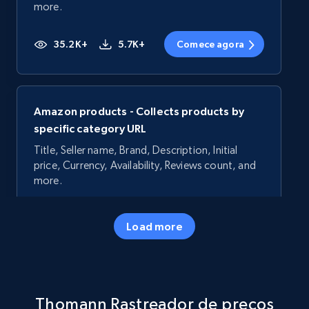
more.
35.2K+
5.7K+
Comece agora
Amazon products - Collects products by
specific category URL
Title, Seller name, Brand, Description, Initial
price, Currency, Availability, Reviews count, and
more.
35.2K+
5.7K+
Comece agora
Load more
Amazon products - Collects products by
Thomann Rastreador de preços
specific keywords