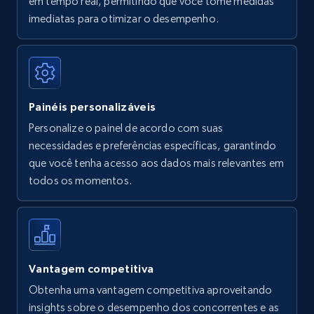
em tempo real, permitindo que você tome medidas
Amazon Reviews
imediatas para otimizar o desempenho.
URL, Product name, Product rating, Product
rating object, Product rating max, Rating,
Author name, Asin, and more.
Painéis personalizáveis
7.4K+
870+
Comece agora
Personalize o painel de acordo com suas
necessidades e preferências específicas, garantindo
que você tenha acesso aos dados mais relevantes em
Walmart - products
todos os momentos.
URL, Final price, Sku, Currency, Gtin,
Specifications, Image urls, Top reviews, and
more.
5.6K+
875+
Comece agora
Vantagem competitiva
Obtenha uma vantagem competitiva aproveitando
insights sobre o desempenho dos concorrentes e as