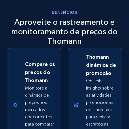
eBay
BENEFÍCIOS
Aproveite o rastreamento e
URL, Product id, Title, Seller name, Seller rating,
Seller reviews, Breadcrumbs, Root category, and
monitoramento de preços do
more.
Thomann
2.5K+
359+
Comece agora
Thomann
Compare os
dinâmica de
preços do
promoção
eBay - Gather data on products using
Thomann
Obtenha
specified keywords
Monitore a
insights sobre
URL, Product id, Title, Seller name, Seller rating,
dinâmica de
as atividades
Seller reviews, Breadcrumbs, Root category, and
preços nos
promocionais
more.
mercados
do Thomann
concorrentes
para replicar
2.5K+
359+
Comece agora
para comparar
estratégias