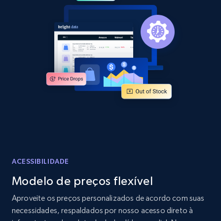
2.1K+
353+
Comece agora
Home Depot US - Discover products by
specified URL
URL, Domain, Country code, Model number,
Sku, Product id, Product name, Manufacturer,
and more.
2.1K+
353+
Comece agora
ACESSIBILIDADE
Modelo de preços flexível
Home Depot US - Discover products by
Aproveite os preços personalizados de acordo com suas
specified UPC
necessidades, respaldados por nosso acesso direto à