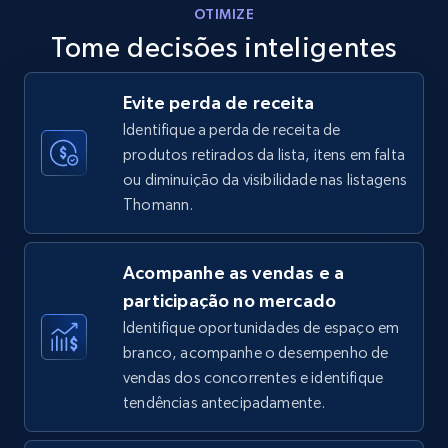
OTIMIZE
Tome decisões inteligentes
Walmart - products - Discover products by
Evite perda de receita
using sku numbers
Identifique a perda de receita de
URL, Final price, Sku, Currency, Gtin,
produtos retirados da lista, itens em falta
Specifications, Image urls, Top reviews, and
ou diminuição da visibilidade nas listagens
more.
Thomann.
5.6K+
875+
Comece agora
Acompanhe as vendas e a
participação no mercado
Identifique oportunidades de espaço em
TikTok Shop
branco, acompanhe o desempenho de
URL, Title, Available, Description, Currency, Initial
vendas dos concorrentes e identifique
price, Final price, Discount percent, and more.
tendências antecipadamente.
5.4K+
667+
Comece agora