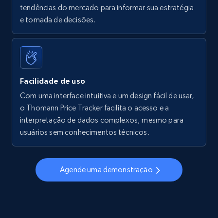
tendências do mercado para informar sua estratégia
Walmart - products - Find new products by
e tomada de decisões.
using specific category URL
URL, Final price, Sku, Currency, Gtin,
Specifications, Image urls, Top reviews, and
more.
Facilidade de uso
5.6K+
875+
Comece agora
Com uma interface intuitiva e um design fácil de usar,
o Thomann Price Tracker facilita o acesso e a
interpretação de dados complexos, mesmo para
usuários sem conhecimentos técnicos.
Walmart - products - Collects products by
specific keywords
URL, Final price, Sku, Currency, Gtin,
Agende uma demonstração
Specifications, Image urls, Top reviews, and
more.
5.6K+
875+
Comece agora