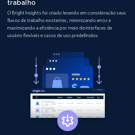
trabalho
O Bright Insights foi criado levando em consideração seus
2.1K+
375+
Comece agora
fluxos de trabalho existentes, minimizando erros e
maximizando a eficiência por meio de interfaces de
usuário flexíveis e casos de uso predefinidos.
Etsy
URL, Product id, Listing inventory id, Title, Rating,
Reviews count shop, Reviews count item, Initial
price, and more.
1.9K+
322+
Comece agora
Etsy - Collect data on products using
specified keywords
URL, Product id, Listing inventory id, Title, Rating,