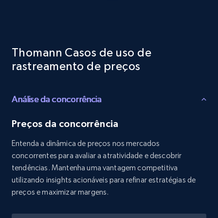
Reviews count shop, Reviews count item, Initial
price, and more.
1.9K+
322+
Comece agora
Thomann Casos de uso de
rastreamento de preços
Etsy - Collects data from shop's URL
Análise da concorrência
URL, Product id, Listing inventory id, Title, Rating,
Reviews count shop, Reviews count item, Initial
price, and more.
Preços da concorrência
Entenda a dinâmica de preços nos mercados
1.9K+
322+
Comece agora
concorrentes para avaliar a atratividade e descobrir
tendências. Mantenha uma vantagem competitiva
utilizando insights acionáveis para refinar estratégias de
preços e maximizar margens.
Amazon products search
Asin, URL, Name, Sponsored, Initial price, Final