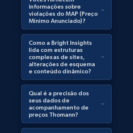
products using specified keywords
informações sobre
URL, Product id, Title, Images, Final price,
violações do MAP (Preço
Currency, Discount, Initial price, and more.
Mínimo Anunciado)?
1.1K+
149+
Comece agora
Como a Bright Insights
lida com estruturas
complexas de sites,
Lowes.com
alterações de esquema
e conteúdo dinâmico?
URL, Domain, Marketplace pn, Sku, Other pn,
Model number, Gtin ean pn, Product name, and
more.
Qual é a precisão dos
seus dados de
991+
162+
Comece agora
acompanhamento de
preços Thomann?
Lowes.com - Gather data on products using