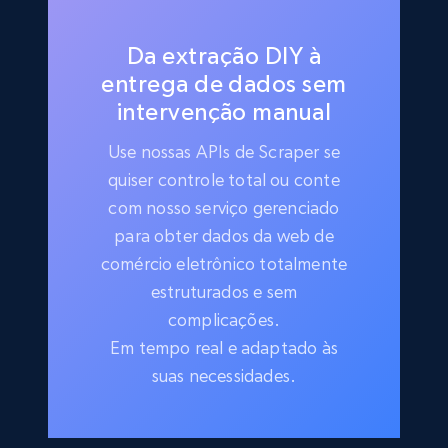
Da extração DIY à
entrega de dados sem
intervenção manual
Use nossas APIs de Scraper se
quiser controle total ou conte
com nosso serviço gerenciado
para obter dados da web de
comércio eletrônico totalmente
estruturados e sem
complicações.
Em tempo real e adaptado às
suas necessidades.