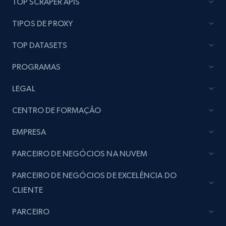
TOP SCRAPER APIS
Lazada - Products
TIPOS DE PROXY
URL, Title, Rating, Reviews, Initial price, Final
price, Currency, Stock, and more.
TOP DATASETS
PROGRAMAS
988+
160+
Comece agora
LEGAL
CENTRO DE FORMAÇÃO
Lazada - Products - Discover products by
keyword
EMPRESA
URL, Title, Rating, Reviews, Initial price, Final
PARCEIRO DE NEGÓCIOS NA NUVEM
price, Currency, Stock, and more.
PARCEIRO DE NEGÓCIOS DE EXCELÊNCIA DO
988+
160+
Comece agora
CLIENTE
PARCEIRO