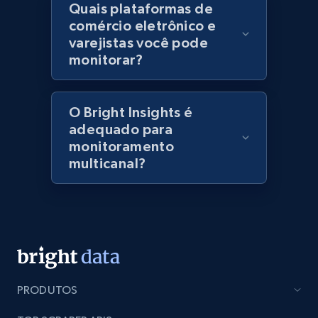
Quais plataformas de
specified keywords
comércio eletrônico e
URL, Domain, Marketplace pn, Sku, Other pn,
varejistas você pode
Model number, Gtin ean pn, Product name, and
monitorar?
more.
991+
162+
Comece agora
O Bright Insights é
adequado para
monitoramento
multicanal?
Lowes.com - Collect records by category
URL, Domain, Marketplace pn, Sku, Other pn,
Model number, Gtin ean pn, Product name, and
more.
991+
162+
Comece agora
PRODUTOS