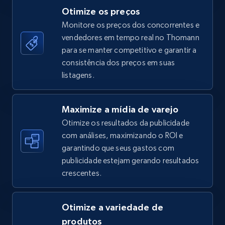
Otimize os preços
Monitore os preços dos concorrentes e
vendedores em tempo real no Thomann
TikTok Shop - category
para se manter competitivo e garantir a
URL, Title, Available, Description, Currency, Initial
consistência dos preços em suas
price, Final price, Discount percent, and more.
listagens.
5.4K+
667+
Comece agora
Maximize a mídia de varejo
Otimize os resultados da publicidade
com análises, maximizando o ROI e
garantindo que seus gastos com
TikTok Shop - Collect TikTok shop products
publicidade estejam gerando resultados
by keywords search
crescentes.
URL, Title, Available, Description, Currency, Initial
price, Final price, Discount percent, and more.
Otimize a variedade de
5.4K+
667+
Comece agora
produtos