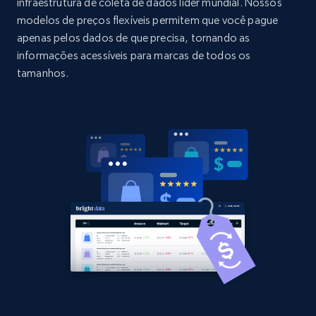
URL, Domain, Country code, Model number,
infraestrutura de coleta de dados líder mundial. Nossos
Sku, Product id, Product name, Manufacturer,
modelos de preços flexíveis permitem que você pague
and more.
apenas pelos dados de que precisa, tornando as
informações acessíveis para marcas de todos os
2.1K+
353+
Comece agora
tamanhos.
Home Depot US - Discovery products by
specific category URL
URL, Domain, Country code, Model number,
Sku, Product id, Product name, Manufacturer,
and more.
2.1K+
353+
Comece agora