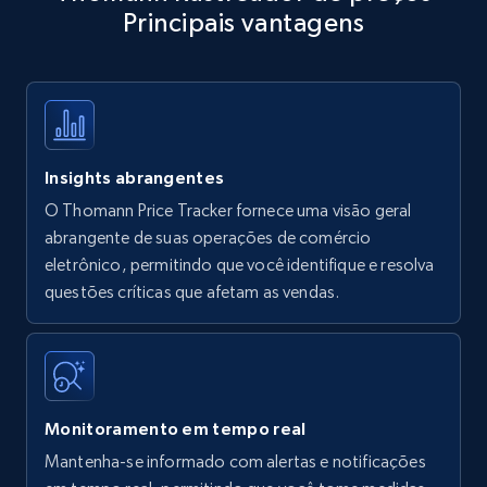
Principais vantagens
Title, Seller name, Brand, Description, Initial
price, Currency, Availability, Reviews count, and
more.
35.2K+
5.7K+
Comece agora
Insights abrangentes
O Thomann Price Tracker fornece uma visão geral
Amazon products - find products by using
abrangente de suas operações de comércio
upc numbers
eletrônico, permitindo que você identifique e resolva
questões críticas que afetam as vendas.
Title, Seller name, Brand, Description, Initial
price, Currency, Availability, Reviews count, and
more.
35.2K+
5.7K+
Comece agora
Monitoramento em tempo real
Mantenha-se informado com alertas e notificações