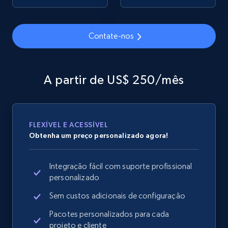
Contate-nos
Google Shopping
URL, Product id, Title, Product description,
Rating, Reviews count, Images, Variations, and
A partir de US$ 250/mês
more.
2.4K+
199+
Comece agora
FLEXÍVEL E ACESSÍVEL
Obtenha um preço personalizado agora!
Google Shopping - collects products from
Integração fácil com suporte profissional
web using keywords
personalizado
URL, Product id, Title, Product description,
Rating, Reviews count, Images, Variations, and
Sem custos adicionais de configuração
more.
Pacotes personalizados para cada
projeto e cliente