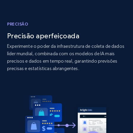
Amazon products global dataset
Title, Seller name, Brand, Description, Initial
price, Currency, Availability, Reviews count, and
more.
PRECISÃO
Precisão aperfeiçoada
2.1K+
375+
Comece agora
Experimente o poder da infraestrutura de coleta de dados
líder mundial, combinada com os modelos de IA mais
precisos e dados em tempo real, garantindo previsões
Amazon products global dataset - Collects
precisas e estatísticas abrangentes.
products by specific category URL
Title, Seller name, Brand, Description, Initial
price, Currency, Availability, Reviews count, and
more.
2.1K+
375+
Comece agora