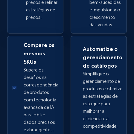
preços e refinar
bem-sucedidas
estratégias de
e impulsionar o
preços.
crescimento
eBay - Collect products from shops on eBay
das vendas.
URL, Product id, Title, Seller name, Seller rating,
Seller reviews, Breadcrumbs, Root category, and
more.
Compare os
Automatize o
mesmos
gerenciamento
2.5K+
359+
Comece agora
SKUs
de catálogos
Supere os
Simplifique o
desafios na
gerenciamento de
correspondência
produtos e otimize
eBay - Collect records by category
de produtos
as estratégias de
URL, Product id, Title, Seller name, Seller rating,
com tecnologia
estoque para
Seller reviews, Breadcrumbs, Root category, and
avançada de IA
melhorar a
more.
para obter
eficiência e a
dados precisos
competitividade.
2.5K+
359+
Comece agora
e abrangentes.