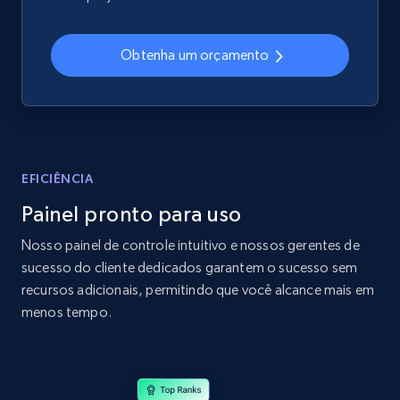
2.4K+
199+
Comece agora
Obtenha um orçamento
Home Depot US
URL, Domain, Country code, Model number,
Sku, Product id, Product name, Manufacturer,
and more.
EFICIÊNCIA
Painel pronto para uso
2.1K+
353+
Comece agora
Nosso painel de controle intuitivo e nossos gerentes de
sucesso do cliente dedicados garantem o sucesso sem
recursos adicionais, permitindo que você alcance mais em
Home Depot US - Gather data on products
menos tempo.
using specified keywords
URL, Domain, Country code, Model number,
Sku, Product id, Product name, Manufacturer,
and more.