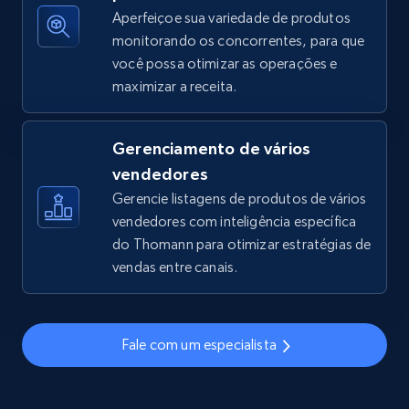
Aperfeiçoe sua variedade de produtos
monitorando os concorrentes, para que
você possa otimizar as operações e
TikTok Shop - discover records by shop url
maximizar a receita.
URL, Title, Available, Description, Currency, Initial
price, Final price, Discount percent, and more.
Gerenciamento de vários
5.4K+
667+
Comece agora
vendedores
Gerencie listagens de produtos de vários
vendedores com inteligência específica
do Thomann para otimizar estratégias de
Amazon sellers info
vendas entre canais.
Seller id, URL, Seller name, Description, Detailed
info, Stars, Feedbacks, Return policy, and more.
Fale com um especialista
2.5K+
378+
Comece agora