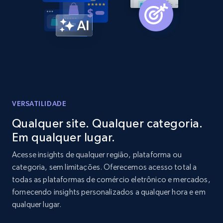
Amazon products global dataset -
Collecting products by keyword search
Title, Seller name, Brand, Description, Initial
price, Currency, Availability, Reviews count, and
more.
2.1K+
375+
Comece agora
VERSATILIDADE
Qualquer site. Qualquer categoria.
Em qualquer lugar.
Amazon products global dataset - Collects
products by best sellers category URL
Acesse insights de qualquer região, plataforma ou
categoria, sem limitações. Oferecemos acesso total a
Title, Seller name, Brand, Description, Initial
todas as plataformas de comércio eletrônico e mercados,
price, Currency, Availability, Reviews count, and
more.
fornecendo insights personalizados a qualquer hora e em
qualquer lugar.
2.1K+
375+
Comece agora