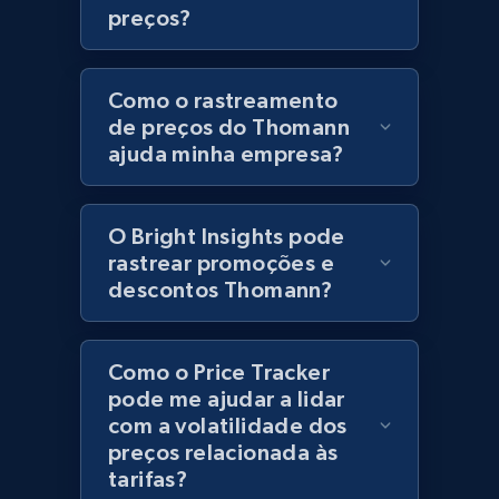
preços?
URL, Product id, Title, Product description,
Rating, Reviews count, Initial price, Discount,
and more.
Como o rastreamento
de preços do Thomann
1.3K+
175+
Comece agora
ajuda minha empresa?
O Bright Insights pode
Zara - Products
rastrear promoções e
Category id, Product id, Product name, Price,
descontos Thomann?
Currency, Colour code, Colour, Description, and
more.
Como o Price Tracker
1.2K+
208+
Comece agora
pode me ajudar a lidar
com a volatilidade dos
preços relacionada às
tarifas?
Zara - Products - discovery by category url