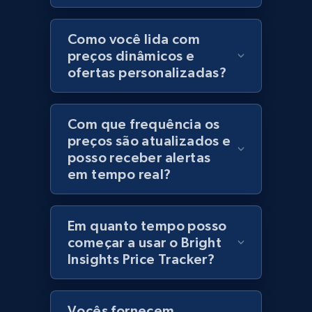
Category id, Product id, Product name, Price,
Currency, Colour code, Colour, Description, and
Como você lida com
more.
preços dinâmicos e
ofertas personalizadas?
1.2K+
208+
Comece agora
Com que frequência os
preços são atualizados e
posso receber alertas
Best Buy products
em tempo real?
URL, Product id, Title, Images, Final price,
Currency, Discount, Initial price, and more.
Em quanto tempo posso
1.1K+
149+
Comece agora
começar a usar o Bright
Insights Price Tracker?
Best Buy products - Collect data on
Vocês fornecem