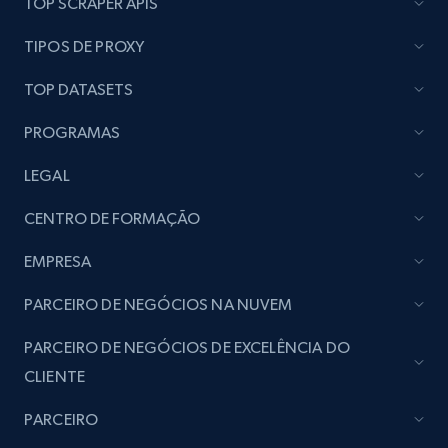
TOP SCRAPER APIS
Lazada - Products
TIPOS DE PROXY
URL, Title, Rating, Reviews, Initial price, Final
price, Currency, Stock, and more.
TOP DATASETS
PROGRAMAS
988+
160+
Comece agora
LEGAL
CENTRO DE FORMAÇÃO
Lazada - Products - Discover products by
keyword
EMPRESA
URL, Title, Rating, Reviews, Initial price, Final
PARCEIRO DE NEGÓCIOS NA NUVEM
price, Currency, Stock, and more.
PARCEIRO DE NEGÓCIOS DE EXCELÊNCIA DO
988+
160+
Comece agora
CLIENTE
PARCEIRO