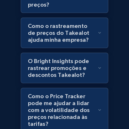
preços?
URL, Product id, Title, Product description,
Rating, Reviews count, Initial price, Discount,
and more.
Como o rastreamento
de preços do Takealot
1.3K+
175+
Comece agora
ajuda minha empresa?
O Bright Insights pode
Zara - Products
rastrear promoções e
Category id, Product id, Product name, Price,
descontos Takealot?
Currency, Colour code, Colour, Description, and
more.
Como o Price Tracker
1.2K+
208+
Comece agora
pode me ajudar a lidar
com a volatilidade dos
preços relacionada às
tarifas?
Zara - Products - discovery by category url