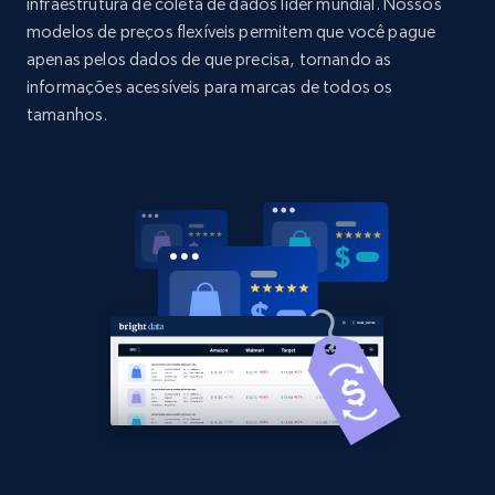
URL, Domain, Country code, Model number,
infraestrutura de coleta de dados líder mundial. Nossos
Sku, Product id, Product name, Manufacturer,
modelos de preços flexíveis permitem que você pague
and more.
apenas pelos dados de que precisa, tornando as
informações acessíveis para marcas de todos os
2.1K+
353+
Comece agora
tamanhos.
Home Depot US - Discovery products by
specific category URL
URL, Domain, Country code, Model number,
Sku, Product id, Product name, Manufacturer,
and more.
2.1K+
353+
Comece agora