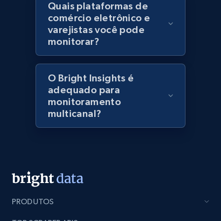
Quais plataformas de
specified keywords
comércio eletrônico e
URL, Domain, Marketplace pn, Sku, Other pn,
varejistas você pode
Model number, Gtin ean pn, Product name, and
monitorar?
more.
991+
162+
Comece agora
O Bright Insights é
adequado para
monitoramento
multicanal?
Lowes.com - Collect records by category
URL, Domain, Marketplace pn, Sku, Other pn,
Model number, Gtin ean pn, Product name, and
more.
991+
162+
Comece agora
PRODUTOS