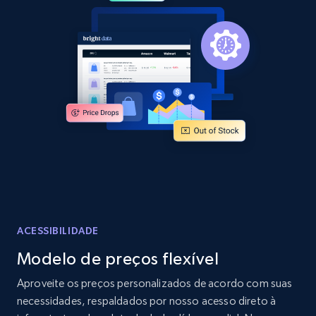
2.1K+
353+
Comece agora
Home Depot US - Discover products by
specified URL
URL, Domain, Country code, Model number,
Sku, Product id, Product name, Manufacturer,
and more.
2.1K+
353+
Comece agora
ACESSIBILIDADE
Modelo de preços flexível
Home Depot US - Discover products by
Aproveite os preços personalizados de acordo com suas
specified UPC
necessidades, respaldados por nosso acesso direto à