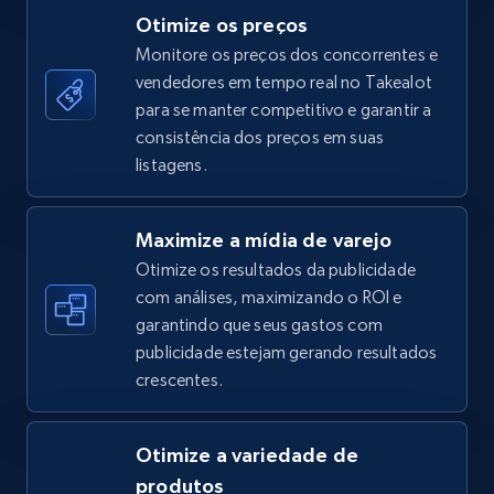
Otimize os preços
Monitore os preços dos concorrentes e
vendedores em tempo real no Takealot
TikTok Shop - category
para se manter competitivo e garantir a
URL, Title, Available, Description, Currency, Initial
consistência dos preços em suas
price, Final price, Discount percent, and more.
listagens.
5.4K+
667+
Comece agora
Maximize a mídia de varejo
Otimize os resultados da publicidade
com análises, maximizando o ROI e
garantindo que seus gastos com
TikTok Shop - Collect TikTok shop products
publicidade estejam gerando resultados
by keywords search
crescentes.
URL, Title, Available, Description, Currency, Initial
price, Final price, Discount percent, and more.
Otimize a variedade de
5.4K+
667+
Comece agora
produtos