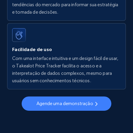
tendências do mercado para informar sua estratégia
Walmart - products - Find new products by
e tomada de decisões.
using specific category URL
URL, Final price, Sku, Currency, Gtin,
Specifications, Image urls, Top reviews, and
more.
Facilidade de uso
5.6K+
875+
Comece agora
Com uma interface intuitiva e um design fácil de usar,
o Takealot Price Tracker facilita o acesso e a
interpretação de dados complexos, mesmo para
usuários sem conhecimentos técnicos.
Walmart - products - Collects products by
specific keywords
URL, Final price, Sku, Currency, Gtin,
Agende uma demonstração
Specifications, Image urls, Top reviews, and
more.
5.6K+
875+
Comece agora