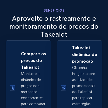
eBay
BENEFÍCIOS
Aproveite o rastreamento e
URL, Product id, Title, Seller name, Seller rating,
Seller reviews, Breadcrumbs, Root category, and
monitoramento de preços do
more.
Takealot
2.5K+
359+
Comece agora
Takealot
Compare os
dinâmica de
preços do
promoção
eBay - Gather data on products using
Takealot
Obtenha
specified keywords
Monitore a
insights sobre
URL, Product id, Title, Seller name, Seller rating,
dinâmica de
as atividades
Seller reviews, Breadcrumbs, Root category, and
preços nos
promocionais
more.
mercados
do Takealot
concorrentes
para replicar
2.5K+
359+
Comece agora
para comparar
estratégias