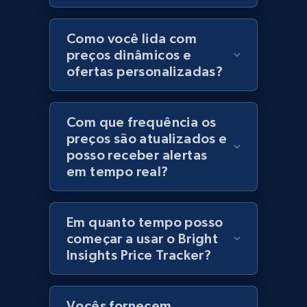
Category id, Product id, Product name, Price,
Currency, Colour code, Colour, Description, and
Como você lida com
more.
preços dinâmicos e
ofertas personalizadas?
1.2K+
208+
Comece agora
Com que frequência os
preços são atualizados e
posso receber alertas
Best Buy products
em tempo real?
URL, Product id, Title, Images, Final price,
Currency, Discount, Initial price, and more.
Em quanto tempo posso
1.1K+
149+
Comece agora
começar a usar o Bright
Insights Price Tracker?
Best Buy products - Collect data on
Vocês fornecem