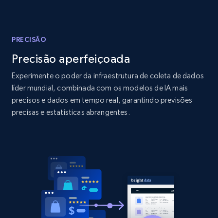
Amazon products global dataset
Title, Seller name, Brand, Description, Initial
price, Currency, Availability, Reviews count, and
more.
PRECISÃO
Precisão aperfeiçoada
2.1K+
375+
Comece agora
Experimente o poder da infraestrutura de coleta de dados
líder mundial, combinada com os modelos de IA mais
precisos e dados em tempo real, garantindo previsões
Amazon products global dataset - Collects
precisas e estatísticas abrangentes.
products by specific category URL
Title, Seller name, Brand, Description, Initial
price, Currency, Availability, Reviews count, and
more.
2.1K+
375+
Comece agora