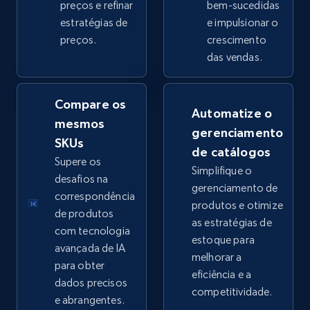
preços e refinar
bem-sucedidas
estratégias de
e impulsionar o
preços.
crescimento
eBay - Collect products from shops on eBay
das vendas.
URL, Product id, Title, Seller name, Seller rating,
Seller reviews, Breadcrumbs, Root category, and
more.
Compare os
Automatize o
mesmos
gerenciamento
2.5K+
359+
Comece agora
SKUs
de catálogos
Supere os
Simplifique o
desafios na
gerenciamento de
correspondência
produtos e otimize
eBay - Collect records by category
de produtos
as estratégias de
URL, Product id, Title, Seller name, Seller rating,
com tecnologia
estoque para
Seller reviews, Breadcrumbs, Root category, and
avançada de IA
melhorar a
more.
para obter
eficiência e a
dados precisos
competitividade.
2.5K+
359+
Comece agora
e abrangentes.