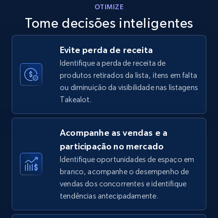
OTIMIZE
Tome decisões inteligentes
Walmart - products - Discover products by
Evite perda de receita
using sku numbers
Identifique a perda de receita de
URL, Final price, Sku, Currency, Gtin,
produtos retirados da lista, itens em falta
Specifications, Image urls, Top reviews, and
ou diminuição da visibilidade nas listagens
more.
Takealot.
5.6K+
875+
Comece agora
Acompanhe as vendas e a
participação no mercado
Identifique oportunidades de espaço em
TikTok Shop
branco, acompanhe o desempenho de
URL, Title, Available, Description, Currency, Initial
vendas dos concorrentes e identifique
price, Final price, Discount percent, and more.
tendências antecipadamente.
5.4K+
667+
Comece agora