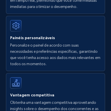
em tempo real, permitindo que você tome medidas
Amazon Reviews
imediatas para otimizar o desempenho.
URL, Product name, Product rating, Product
rating object, Product rating max, Rating,
Author name, Asin, and more.
Painéis personalizáveis
7.4K+
870+
Comece agora
Personalize o painel de acordo com suas
necessidades e preferências específicas, garantindo
que você tenha acesso aos dados mais relevantes em
Walmart - products
todos os momentos.
URL, Final price, Sku, Currency, Gtin,
Specifications, Image urls, Top reviews, and
more.
5.6K+
875+
Comece agora
Vantagem competitiva
Obtenha uma vantagem competitiva aproveitando
insights sobre o desempenho dos concorrentes e as