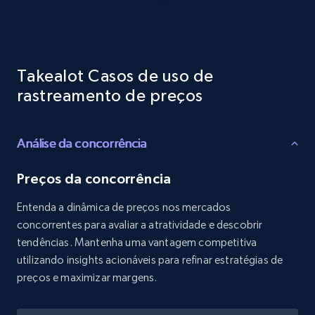
Reviews count shop, Reviews count item, Initial
price, and more.
1.9K+
322+
Comece agora
Takealot Casos de uso de
rastreamento de preços
Etsy - Collects data from shop's URL
Análise da concorrência
URL, Product id, Listing inventory id, Title, Rating,
Reviews count shop, Reviews count item, Initial
price, and more.
Preços da concorrência
Entenda a dinâmica de preços nos mercados
1.9K+
322+
Comece agora
concorrentes para avaliar a atratividade e descobrir
tendências. Mantenha uma vantagem competitiva
utilizando insights acionáveis para refinar estratégias de
preços e maximizar margens.
Amazon products search
Asin, URL, Name, Sponsored, Initial price, Final