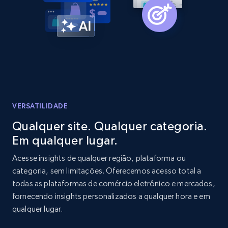
Amazon products global dataset -
Collecting products by keyword search
Title, Seller name, Brand, Description, Initial
price, Currency, Availability, Reviews count, and
more.
2.1K+
375+
Comece agora
VERSATILIDADE
Qualquer site. Qualquer categoria.
Em qualquer lugar.
Amazon products global dataset - Collects
products by best sellers category URL
Acesse insights de qualquer região, plataforma ou
categoria, sem limitações. Oferecemos acesso total a
Title, Seller name, Brand, Description, Initial
todas as plataformas de comércio eletrônico e mercados,
price, Currency, Availability, Reviews count, and
more.
fornecendo insights personalizados a qualquer hora e em
qualquer lugar.
2.1K+
375+
Comece agora