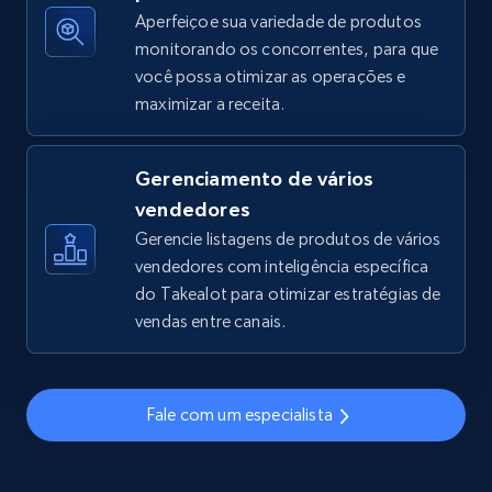
Aperfeiçoe sua variedade de produtos
monitorando os concorrentes, para que
você possa otimizar as operações e
TikTok Shop - discover records by shop url
maximizar a receita.
URL, Title, Available, Description, Currency, Initial
price, Final price, Discount percent, and more.
Gerenciamento de vários
5.4K+
667+
Comece agora
vendedores
Gerencie listagens de produtos de vários
vendedores com inteligência específica
do Takealot para otimizar estratégias de
Amazon sellers info
vendas entre canais.
Seller id, URL, Seller name, Description, Detailed
info, Stars, Feedbacks, Return policy, and more.
Fale com um especialista
2.5K+
378+
Comece agora