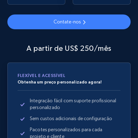
Contate-nos
Google Shopping
URL, Product id, Title, Product description,
Rating, Reviews count, Images, Variations, and
A partir de US$ 250/mês
more.
2.4K+
199+
Comece agora
FLEXÍVEL E ACESSÍVEL
Obtenha um preço personalizado agora!
Google Shopping - collects products from
Integração fácil com suporte profissional
web using keywords
personalizado
URL, Product id, Title, Product description,
Rating, Reviews count, Images, Variations, and
Sem custos adicionais de configuração
more.
Pacotes personalizados para cada
projeto e cliente