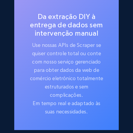
Da extração DIY à
entrega de dados sem
intervenção manual
Use nossas APIs de Scraper se
quiser controle total ou conte
com nosso serviço gerenciado
para obter dados da web de
comércio eletrônico totalmente
estruturados e sem
complicações.
Em tempo real e adaptado às
suas necessidades.