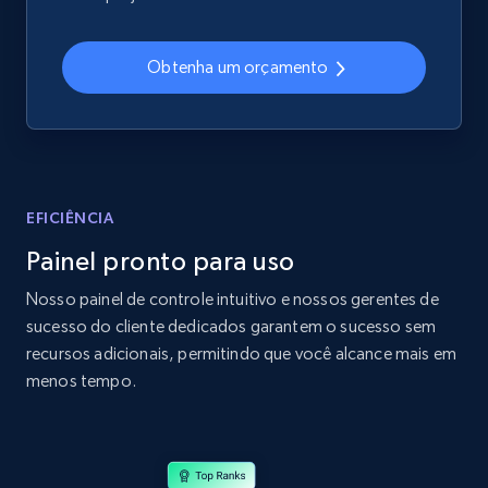
2.4K+
199+
Comece agora
Obtenha um orçamento
Home Depot US
URL, Domain, Country code, Model number,
Sku, Product id, Product name, Manufacturer,
and more.
EFICIÊNCIA
Painel pronto para uso
2.1K+
353+
Comece agora
Nosso painel de controle intuitivo e nossos gerentes de
sucesso do cliente dedicados garantem o sucesso sem
recursos adicionais, permitindo que você alcance mais em
Home Depot US - Gather data on products
menos tempo.
using specified keywords
URL, Domain, Country code, Model number,
Sku, Product id, Product name, Manufacturer,
and more.