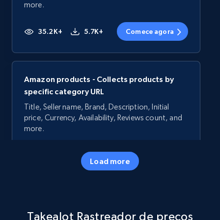
more.
35.2K+
5.7K+
Comece agora
Amazon products - Collects products by
specific category URL
Title, Seller name, Brand, Description, Initial
price, Currency, Availability, Reviews count, and
more.
35.2K+
5.7K+
Comece agora
Load more
Amazon products - Collects products by
Takealot Rastreador de preços
specific keywords