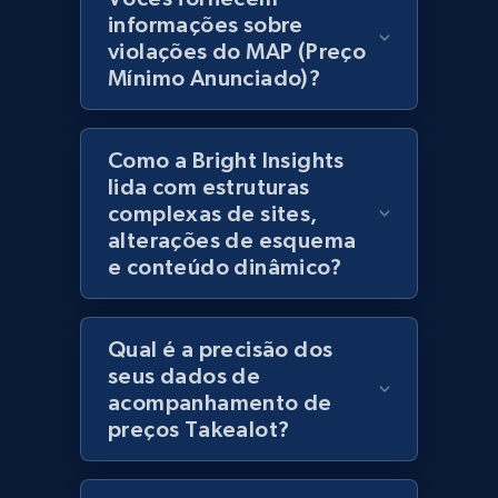
products using specified keywords
informações sobre
URL, Product id, Title, Images, Final price,
violações do MAP (Preço
Currency, Discount, Initial price, and more.
Mínimo Anunciado)?
1.1K+
149+
Comece agora
Como a Bright Insights
lida com estruturas
complexas de sites,
Lowes.com
alterações de esquema
e conteúdo dinâmico?
URL, Domain, Marketplace pn, Sku, Other pn,
Model number, Gtin ean pn, Product name, and
more.
Qual é a precisão dos
seus dados de
991+
162+
Comece agora
acompanhamento de
preços Takealot?
Lowes.com - Gather data on products using