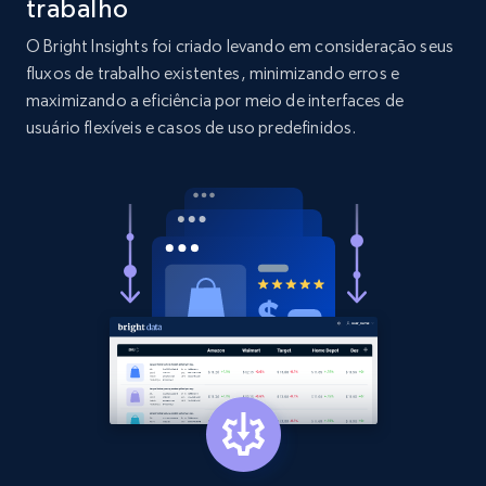
trabalho
O Bright Insights foi criado levando em consideração seus
2.1K+
375+
Comece agora
fluxos de trabalho existentes, minimizando erros e
maximizando a eficiência por meio de interfaces de
usuário flexíveis e casos de uso predefinidos.
Etsy
URL, Product id, Listing inventory id, Title, Rating,
Reviews count shop, Reviews count item, Initial
price, and more.
1.9K+
322+
Comece agora
Etsy - Collect data on products using
specified keywords
URL, Product id, Listing inventory id, Title, Rating,