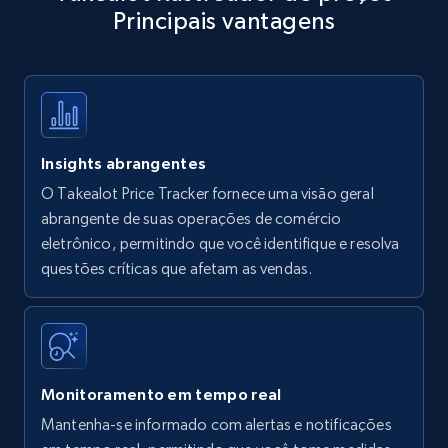
Principais vantagens
Title, Seller name, Brand, Description, Initial
price, Currency, Availability, Reviews count, and
more.
35.2K+
5.7K+
Comece agora
Insights abrangentes
O Takealot Price Tracker fornece uma visão geral
Amazon products - find products by using
abrangente de suas operações de comércio
upc numbers
eletrônico, permitindo que você identifique e resolva
questões críticas que afetam as vendas.
Title, Seller name, Brand, Description, Initial
price, Currency, Availability, Reviews count, and
more.
35.2K+
5.7K+
Comece agora
Monitoramento em tempo real
Mantenha-se informado com alertas e notificações