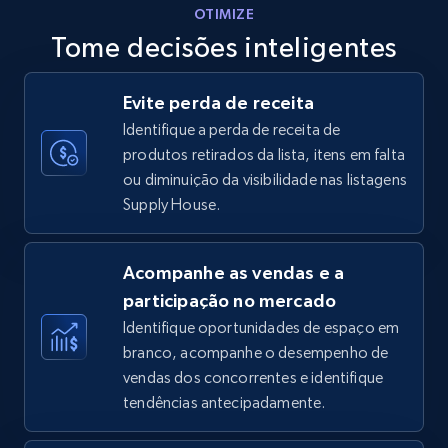
OTIMIZE
Tome decisões inteligentes
Walmart - products - Discover products by
Evite perda de receita
using sku numbers
Identifique a perda de receita de
URL, Final price, Sku, Currency, Gtin,
produtos retirados da lista, itens em falta
Specifications, Image urls, Top reviews, and
ou diminuição da visibilidade nas listagens
more.
Supply House.
5.6K+
878+
Comece agora
Acompanhe as vendas e a
participação no mercado
Identifique oportunidades de espaço em
TikTok Shop
branco, acompanhe o desempenho de
URL, Title, Available, Description, Currency, Initial
vendas dos concorrentes e identifique
price, Final price, Discount percent, and more.
tendências antecipadamente.
5.4K+
668+
Comece agora