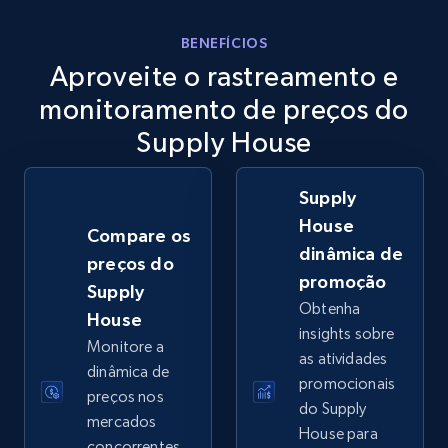
eBay
BENEFÍCIOS
Aproveite o rastreamento e
URL, Product id, Title, Seller name, Seller rating,
Seller reviews, Breadcrumbs, Root category, and
monitoramento de preços do
more.
Supply House
2.5K+
359+
Comece agora
Supply
House
Compare os
dinâmica de
preços do
eBay - Gather data on products using
promoção
Supply
specified keywords
Obtenha
House
URL, Product id, Title, Seller name, Seller rating,
insights sobre
Monitore a
Seller reviews, Breadcrumbs, Root category, and
as atividades
more.
dinâmica de
promocionais
preços nos
do Supply
mercados
2.5K+
359+
Comece agora
House para
concorrentes