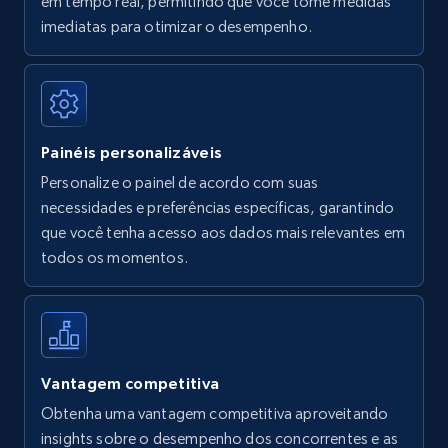
em tempo real, permitindo que você tome medidas
Amazon Reviews
imediatas para otimizar o desempenho.
URL, Product name, Product rating, Product
rating object, Product rating max, Rating,
Author name, Asin, and more.
Painéis personalizáveis
7.4K+
872+
Comece agora
Personalize o painel de acordo com suas
necessidades e preferências específicas, garantindo
que você tenha acesso aos dados mais relevantes em
Walmart - products
todos os momentos.
URL, Final price, Sku, Currency, Gtin,
Specifications, Image urls, Top reviews, and
more.
5.6K+
878+
Comece agora
Vantagem competitiva
Obtenha uma vantagem competitiva aproveitando
insights sobre o desempenho dos concorrentes e as