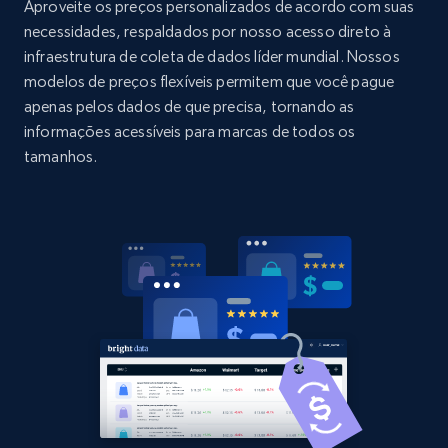
URL, Domain, Country code, Model number,
Aproveite os preços personalizados de acordo com suas
Sku, Product id, Product name, Manufacturer,
necessidades, respaldados por nosso acesso direto à
and more.
infraestrutura de coleta de dados líder mundial. Nossos
modelos de preços flexíveis permitem que você pague
2.1K+
355+
Comece agora
apenas pelos dados de que precisa, tornando as
informações acessíveis para marcas de todos os
tamanhos.
Home Depot US - Discovery products by
specific category URL
URL, Domain, Country code, Model number,
Sku, Product id, Product name, Manufacturer,
and more.
2.1K+
355+
Comece agora