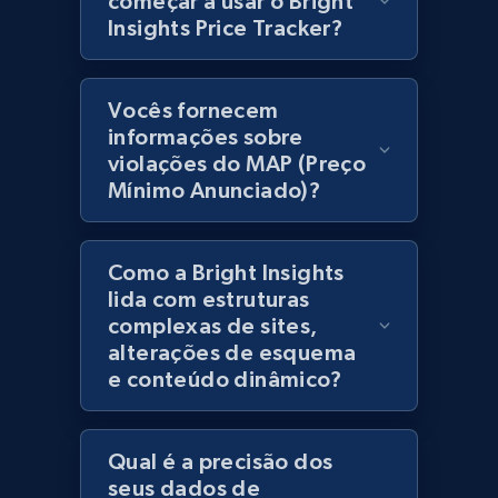
começar a usar o Bright
products using specified keywords
Insights Price Tracker?
URL, Product id, Title, Images, Final price,
Currency, Discount, Initial price, and more.
Vocês fornecem
1.1K+
149+
Comece agora
informações sobre
violações do MAP (Preço
Mínimo Anunciado)?
Lazada - Products
Como a Bright Insights
URL, Title, Rating, Reviews, Initial price, Final
price, Currency, Stock, and more.
lida com estruturas
complexas de sites,
alterações de esquema
992+
165+
Comece agora
e conteúdo dinâmico?
Qual é a precisão dos
Lazada - Products - Discover products by
seus dados de
keyword