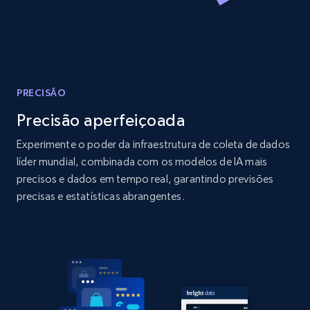
Amazon products global dataset
Title, Seller name, Brand, Description, Initial
price, Currency, Availability, Reviews count, and
more.
2.1K+
375+
Comece agora
PRECISÃO
Precisão aperfeiçoada
Experimente o poder da infraestrutura de coleta de dados
Amazon products global dataset - Collects
líder mundial, combinada com os modelos de IA mais
products by specific category URL
precisos e dados em tempo real, garantindo previsões
precisas e estatísticas abrangentes.
Title, Seller name, Brand, Description, Initial
price, Currency, Availability, Reviews count, and
more.
2.1K+
375+
Comece agora