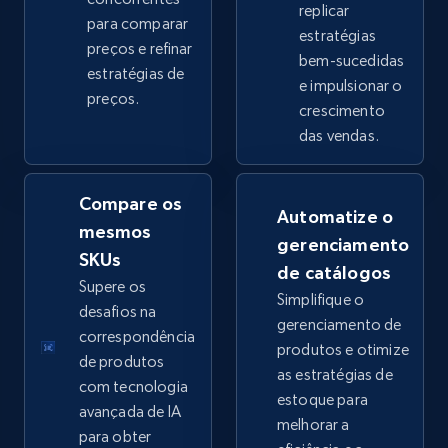
replicar
para comparar
estratégias
preços e refinar
bem-sucedidas
eBay - Collect products from shops on eBay
estratégias de
e impulsionar o
preços.
URL, Product id, Title, Seller name, Seller rating,
crescimento
Seller reviews, Breadcrumbs, Root category, and
das vendas.
more.
Compare os
2.5K+
359+
Comece agora
Automatize o
mesmos
gerenciamento
SKUs
de catálogos
Supere os
Simplifique o
eBay - Collect records by category
desafios na
gerenciamento de
URL, Product id, Title, Seller name, Seller rating,
correspondência
produtos e otimize
Seller reviews, Breadcrumbs, Root category, and
de produtos
as estratégias de
more.
com tecnologia
estoque para
avançada de IA
melhorar a
2.5K+
359+
Comece agora
para obter