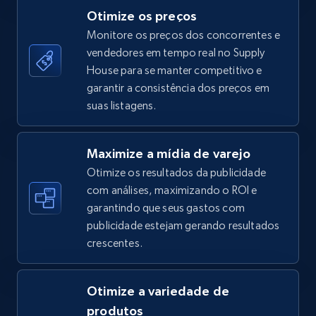
Otimize os preços
Monitore os preços dos concorrentes e
vendedores em tempo real no Supply
TikTok Shop - category
House para se manter competitivo e
URL, Title, Available, Description, Currency, Initial
garantir a consistência dos preços em
price, Final price, Discount percent, and more.
suas listagens.
5.4K+
668+
Comece agora
Maximize a mídia de varejo
Otimize os resultados da publicidade
com análises, maximizando o ROI e
garantindo que seus gastos com
TikTok Shop - Collect TikTok shop products
publicidade estejam gerando resultados
by keywords search
crescentes.
URL, Title, Available, Description, Currency, Initial
price, Final price, Discount percent, and more.
Otimize a variedade de
5.4K+
668+
Comece agora
produtos