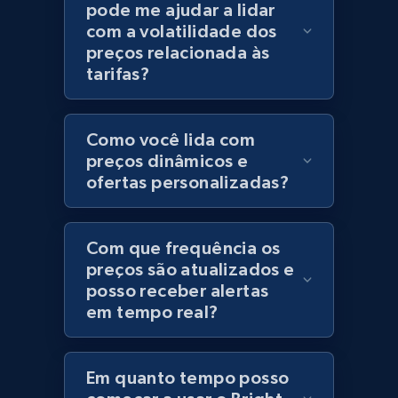
pode me ajudar a lidar
Category id, Product id, Product name, Price,
com a volatilidade dos
Currency, Colour code, Colour, Description, and
preços relacionada às
more.
tarifas?
1.2K+
208+
Comece agora
Como você lida com
preços dinâmicos e
ofertas personalizadas?
Best Buy products
URL, Product id, Title, Images, Final price,
Com que frequência os
Currency, Discount, Initial price, and more.
preços são atualizados e
posso receber alertas
1.1K+
149+
Comece agora
em tempo real?
Em quanto tempo posso
Best Buy products - Collect data on