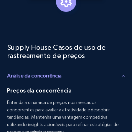
Reviews count shop, Reviews count item, Initial
price, and more.
1.9K+
323+
Comece agora
Supply House Casos de uso de
Etsy - Collects data from shop's URL
rastreamento de preços
URL, Product id, Listing inventory id, Title, Rating,
Reviews count shop, Reviews count item, Initial
price, and more.
Análise da concorrência
Preços da concorrência
1.9K+
323+
Comece agora
Entenda a dinâmica de preços nos mercados
concorrentes para avaliar a atratividade e descobrir
tendências. Mantenha uma vantagem competitiva
Amazon products search
utilizando insights acionáveis para refinar estratégias de
Asin, URL, Name, Sponsored, Initial price, Final
preços e maximizar margens.