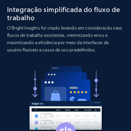
Integração simplificada do fluxo de
2.1K+
375+
Comece agora
trabalho
O Bright Insights foi criado levando em consideração seus
fluxos de trabalho existentes, minimizando erros e
Etsy
maximizando a eficiência por meio de interfaces de
usuário flexíveis e casos de uso predefinidos.
URL, Product id, Listing inventory id, Title, Rating,
Reviews count shop, Reviews count item, Initial
price, and more.
1.9K+
323+
Comece agora
Etsy - Collect data on products using
specified keywords
URL, Product id, Listing inventory id, Title, Rating,