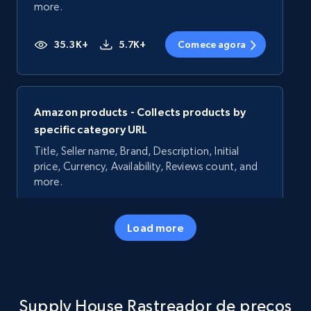
more.
35.3K+
5.7K+
Comece agora
Amazon products - Collects products by
specific category URL
Title, Seller name, Brand, Description, Initial
price, Currency, Availability, Reviews count, and
more.
35.3K+
5.7K+
Comece agora
Load more
Amazon products - Collects products by
Supply House Rastreador de preços
specific keywords