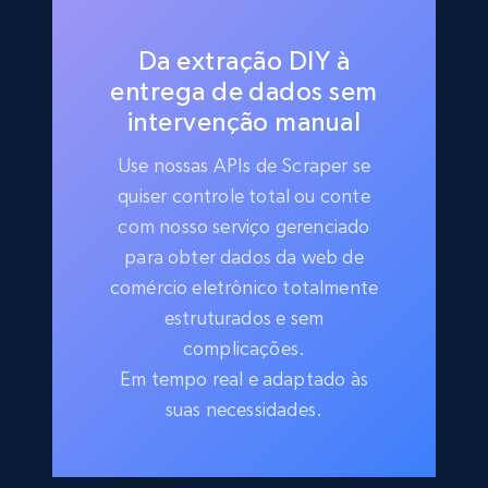
Da extração DIY à
entrega de dados sem
intervenção manual
Use nossas APIs de Scraper se
quiser controle total ou conte
com nosso serviço gerenciado
para obter dados da web de
comércio eletrônico totalmente
estruturados e sem
complicações.
Em tempo real e adaptado às
suas necessidades.