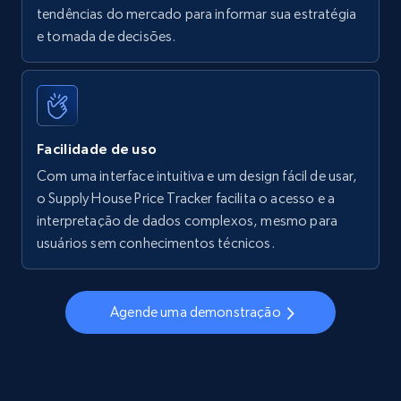
tendências do mercado para informar sua estratégia
Walmart - products - Find new products by
e tomada de decisões.
using specific category URL
URL, Final price, Sku, Currency, Gtin,
Specifications, Image urls, Top reviews, and
more.
Facilidade de uso
5.6K+
878+
Comece agora
Com uma interface intuitiva e um design fácil de usar,
o Supply House Price Tracker facilita o acesso e a
interpretação de dados complexos, mesmo para
usuários sem conhecimentos técnicos.
Walmart - products - Collects products by
specific keywords
URL, Final price, Sku, Currency, Gtin,
Agende uma demonstração
Specifications, Image urls, Top reviews, and
more.
5.6K+
878+
Comece agora