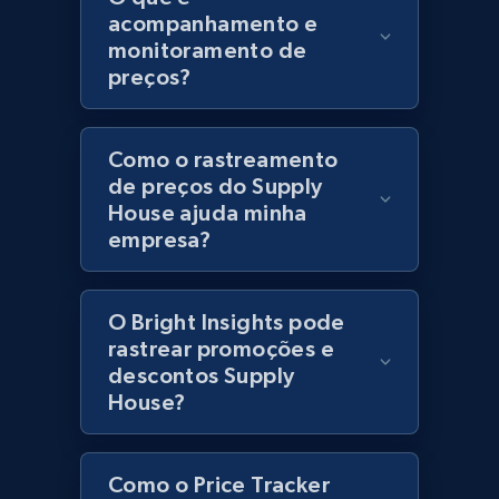
acompanhamento e
URL, Product id, Title, Product description,
monitoramento de
Rating, Reviews count, Initial price, Discount,
preços?
and more.
1.3K+
176+
Comece agora
Como o rastreamento
de preços do Supply
House ajuda minha
empresa?
Zara - Products
Category id, Product id, Product name, Price,
Currency, Colour code, Colour, Description, and
O Bright Insights pode
more.
rastrear promoções e
descontos Supply
1.2K+
208+
Comece agora
House?
Como o Price Tracker
Zara - Products - discovery by category url