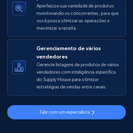
Aperfeiçoe sua variedade de produtos
monitorando os concorrentes, para que
você possa otimizar as operações e
TikTok Shop - discover records by shop url
maximizar a receita.
URL, Title, Available, Description, Currency, Initial
price, Final price, Discount percent, and more.
Gerenciamento de vários
5.4K+
668+
Comece agora
vendedores
Gerencie listagens de produtos de vários
vendedores com inteligência específica
do Supply House para otimizar
Amazon sellers info
estratégias de vendas entre canais.
Seller id, URL, Seller name, Description, Detailed
info, Stars, Feedbacks, Return policy, and more.
Fale com um especialista
2.5K+
378+
Comece agora