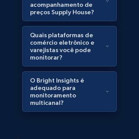
acompanhamento de
URL, Title, Rating, Reviews, Initial price, Final
preços Supply House?
price, Currency, Stock, and more.
992+
165+
Comece agora
Quais plataformas de
comércio eletrônico e
varejistas você pode
monitorar?
Lazada - Products - Discover products by
category URL or brand URL
URL, Title, Rating, Reviews, Initial price, Final
O Bright Insights é
price, Currency, Stock, and more.
adequado para
monitoramento
multicanal?
992+
165+
Comece agora
Lazada - Products - Discover products by