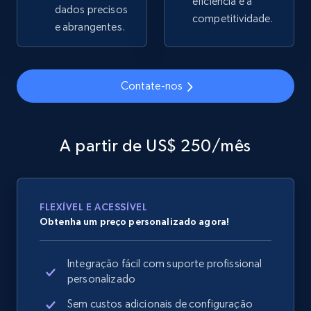
eficiência e a
dados precisos
competitividade.
e abrangentes.
Google Shopping
URL, Product id, Title, Product description,
Contate-nos
Rating, Reviews count, Images, Variations, and
more.
A partir de US$ 250/mês
2.4K+
202+
Comece agora
FLEXÍVEL E ACESSÍVEL
Google Shopping - collects products from
Obtenha um preço personalizado agora!
web using keywords
URL, Product id, Title, Product description,
Integração fácil com suporte profissional
Rating, Reviews count, Images, Variations, and
personalizado
more.
Sem custos adicionais de configuração