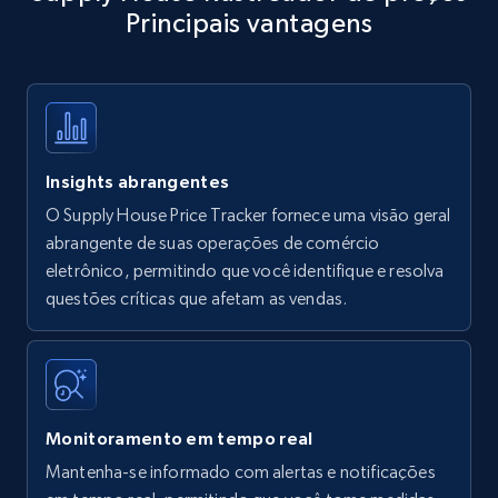
Principais vantagens
Title, Seller name, Brand, Description, Initial
price, Currency, Availability, Reviews count, and
more.
35.3K+
5.7K+
Comece agora
Insights abrangentes
O Supply House Price Tracker fornece uma visão geral
Amazon products - find products by using
abrangente de suas operações de comércio
upc numbers
eletrônico, permitindo que você identifique e resolva
questões críticas que afetam as vendas.
Title, Seller name, Brand, Description, Initial
price, Currency, Availability, Reviews count, and
more.
35.3K+
5.7K+
Comece agora
Monitoramento em tempo real
Mantenha-se informado com alertas e notificações