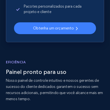
2.4K+
202+
Comece agora
Pacotes personalizados para cada
projeto e cliente
Home Depot US
Obtenha um orçamento
URL, Domain, Country code, Model number,
Sku, Product id, Product name, Manufacturer,
and more.
2.1K+
355+
Comece agora
EFICIÊNCIA
Painel pronto para uso
Nosso painel de controle intuitivo e nossos gerentes de
Home Depot US - Gather data on products
sucesso do cliente dedicados garantem o sucesso sem
using specified keywords
recursos adicionais, permitindo que você alcance mais em
URL, Domain, Country code, Model number,
menos tempo.
Sku, Product id, Product name, Manufacturer,
and more.