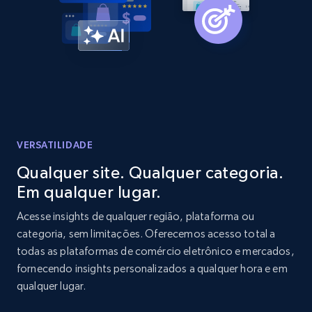
Home Depot US - Gather data on products
using specified keywords
URL, Domain, Country code, Model number,
Sku, Product id, Product name, Manufacturer,
and more.
2.1K+
353+
Comece agora
VERSATILIDADE
Qualquer site. Qualquer categoria.
Em qualquer lugar.
Home Depot US - Discover products by
specified URL
Acesse insights de qualquer região, plataforma ou
categoria, sem limitações. Oferecemos acesso total a
URL, Domain, Country code, Model number,
todas as plataformas de comércio eletrônico e mercados,
Sku, Product id, Product name, Manufacturer,
and more.
fornecendo insights personalizados a qualquer hora e em
qualquer lugar.
2.1K+
353+
Comece agora