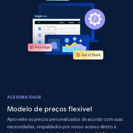
2.1K+
375+
Comece agora
Amazon products global dataset -
Collecting products by keyword search
Title, Seller name, Brand, Description, Initial
price, Currency, Availability, Reviews count, and
more.
2.1K+
375+
Comece agora
ACESSIBILIDADE
Modelo de preços flexível
Amazon products global dataset - Collects
Aproveite os preços personalizados de acordo com suas
products by best sellers category URL
necessidades, respaldados por nosso acesso direto à