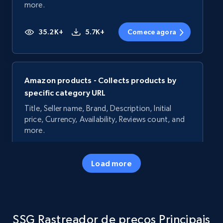
more.
35.2K+
5.7K+
Comece agora
Amazon products - Collects products by
specific category URL
Title, Seller name, Brand, Description, Initial
price, Currency, Availability, Reviews count, and
more.
35.2K+
5.7K+
Comece agora
Load more
Amazon products - Collects products by
SSG Rastreador de preços Principais
specific keywords