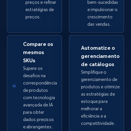
preços e refinar
bem-sucedidas
estratégias de
e impulsionar o
preços.
crescimento
eBay - Collect products from shops on eBay
das vendas.
URL, Product id, Title, Seller name, Seller rating,
Seller reviews, Breadcrumbs, Root category, and
more.
Compare os
Automatize o
mesmos
gerenciamento
2.5K+
358+
Comece agora
SKUs
de catálogos
Supere os
Simplifique o
desafios na
gerenciamento de
correspondência
produtos e otimize
eBay - Collect records by category
de produtos
as estratégias de
URL, Product id, Title, Seller name, Seller rating,
com tecnologia
estoque para
Seller reviews, Breadcrumbs, Root category, and
avançada de IA
melhorar a
more.
para obter
eficiência e a
dados precisos
competitividade.
2.5K+
358+
Comece agora
e abrangentes.