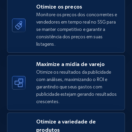
Otimize os preços
Monitore os preços dos concorrentes e
vendedores em tempo real no SSG para
TikTok Shop - category
se manter competitivo e garantir a
URL, Title, Available, Description, Currency, Initial
consistência dos preços em suas
price, Final price, Discount percent, and more.
listagens.
5.4K+
667+
Comece agora
Maximize a mídia de varejo
Otimize os resultados da publicidade
com análises, maximizando o ROI e
garantindo que seus gastos com
TikTok Shop - Collect TikTok shop products
publicidade estejam gerando resultados
by keywords search
crescentes.
URL, Title, Available, Description, Currency, Initial
price, Final price, Discount percent, and more.
Otimize a variedade de
5.4K+
667+
Comece agora
produtos