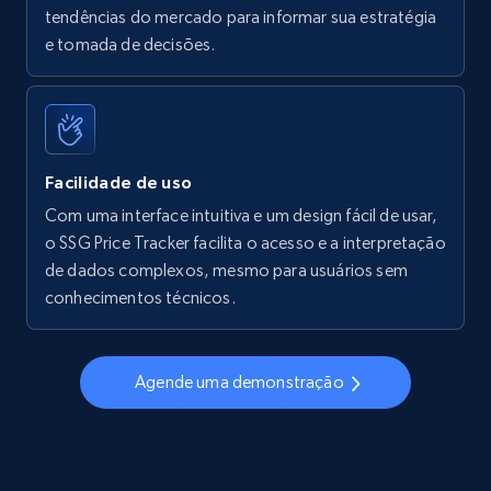
tendências do mercado para informar sua estratégia
Walmart - products - Find new products by
e tomada de decisões.
using specific category URL
URL, Final price, Sku, Currency, Gtin,
Specifications, Image urls, Top reviews, and
more.
Facilidade de uso
5.6K+
874+
Comece agora
Com uma interface intuitiva e um design fácil de usar,
o SSG Price Tracker facilita o acesso e a interpretação
de dados complexos, mesmo para usuários sem
conhecimentos técnicos.
Walmart - products - Collects products by
specific keywords
URL, Final price, Sku, Currency, Gtin,
Agende uma demonstração
Specifications, Image urls, Top reviews, and
more.
5.6K+
874+
Comece agora