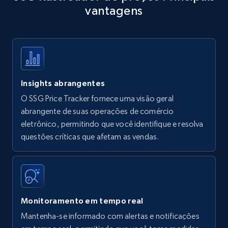
vantagens
Title, Seller name, Brand, Description, Initial
price, Currency, Availability, Reviews count, and
more.
35.2K+
5.7K+
Comece agora
Insights abrangentes
O SSG Price Tracker fornece uma visão geral
Amazon products - find products by using
abrangente de suas operações de comércio
upc numbers
eletrônico, permitindo que você identifique e resolva
questões críticas que afetam as vendas.
Title, Seller name, Brand, Description, Initial
price, Currency, Availability, Reviews count, and
more.
35.2K+
5.7K+
Comece agora
Monitoramento em tempo real
Mantenha-se informado com alertas e notificações