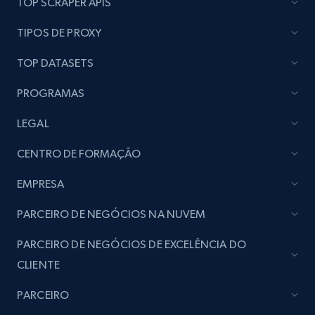
TOP SCRAPER APIS
Lazada - Products
TIPOS DE PROXY
URL, Title, Rating, Reviews, Initial price, Final
price, Currency, Stock, and more.
TOP DATASETS
PROGRAMAS
988+
160+
Comece agora
LEGAL
CENTRO DE FORMAÇÃO
Lazada - Products - Discover products by
keyword
EMPRESA
URL, Title, Rating, Reviews, Initial price, Final
PARCEIRO DE NEGÓCIOS NA NUVEM
price, Currency, Stock, and more.
PARCEIRO DE NEGÓCIOS DE EXCELÊNCIA DO
988+
160+
Comece agora
CLIENTE
PARCEIRO