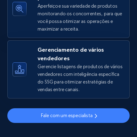
Aperfeiçoe sua variedade de produtos
monitorando os concorrentes, para que
você possa otimizar as operações e
TikTok Shop - discover records by shop url
maximizar a receita.
URL, Title, Available, Description, Currency, Initial
price, Final price, Discount percent, and more.
Gerenciamento de vários
5.4K+
667+
Comece agora
vendedores
Gerencie listagens de produtos de vários
vendedores com inteligência específica
do SSG para otimizar estratégias de
Amazon sellers info
vendas entre canais.
Seller id, URL, Seller name, Description, Detailed
info, Stars, Feedbacks, Return policy, and more.
Fale com um especialista
2.5K+
378+
Comece agora