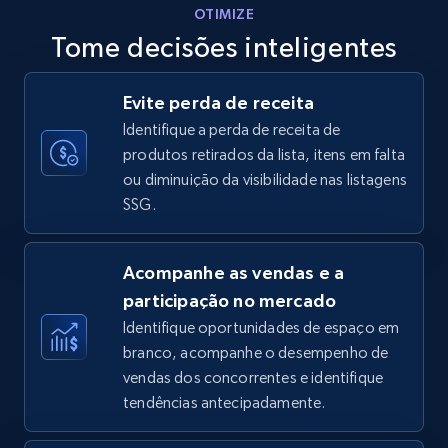
OTIMIZE
Tome decisões inteligentes
Walmart - products - Discover products by
Evite perda de receita
using sku numbers
Identifique a perda de receita de
URL, Final price, Sku, Currency, Gtin,
produtos retirados da lista, itens em falta
Specifications, Image urls, Top reviews, and
ou diminuição da visibilidade nas listagens
more.
SSG.
5.6K+
874+
Comece agora
Acompanhe as vendas e a
participação no mercado
Identifique oportunidades de espaço em
TikTok Shop
branco, acompanhe o desempenho de
URL, Title, Available, Description, Currency, Initial
vendas dos concorrentes e identifique
price, Final price, Discount percent, and more.
tendências antecipadamente.
5.4K+
667+
Comece agora