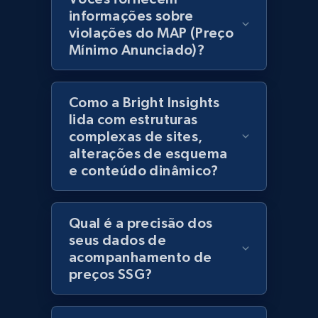
products using specified keywords
informações sobre
URL, Product id, Title, Images, Final price,
violações do MAP (Preço
Currency, Discount, Initial price, and more.
Mínimo Anunciado)?
1.1K+
148+
Comece agora
Como a Bright Insights
lida com estruturas
complexas de sites,
Lowes.com
alterações de esquema
e conteúdo dinâmico?
URL, Domain, Marketplace pn, Sku, Other pn,
Model number, Gtin ean pn, Product name, and
more.
Qual é a precisão dos
seus dados de
991+
162+
Comece agora
acompanhamento de
preços SSG?
Lowes.com - Gather data on products using