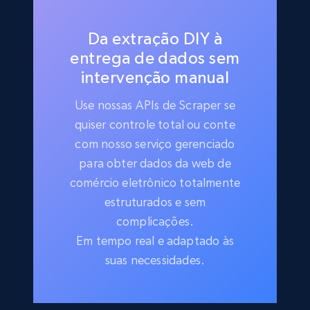
Da extração DIY à
entrega de dados sem
intervenção manual
Use nossas APIs de Scraper se
quiser controle total ou conte
com nosso serviço gerenciado
para obter dados da web de
comércio eletrônico totalmente
estruturados e sem
complicações.
Em tempo real e adaptado às
suas necessidades.