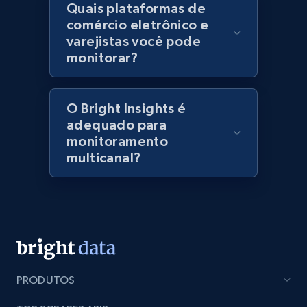
Quais plataformas de
specified keywords
comércio eletrônico e
URL, Domain, Marketplace pn, Sku, Other pn,
varejistas você pode
Model number, Gtin ean pn, Product name, and
monitorar?
more.
991+
162+
Comece agora
O Bright Insights é
adequado para
monitoramento
multicanal?
Lowes.com - Collect records by category
URL, Domain, Marketplace pn, Sku, Other pn,
Model number, Gtin ean pn, Product name, and
more.
991+
162+
Comece agora
PRODUTOS