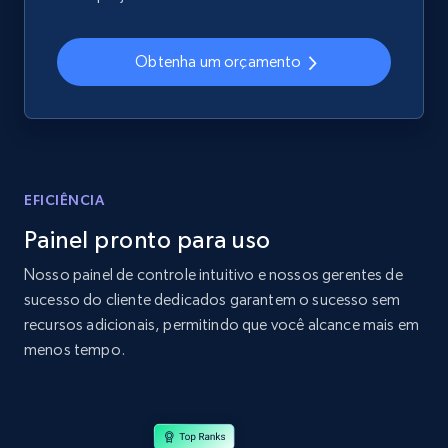
2.4K+
199+
Comece agora
Obtenha um orçamento
Amazon products global dataset
Title, Seller name, Brand, Description, Initial
price, Currency, Availability, Reviews count, and
more.
EFICIÊNCIA
Painel pronto para uso
2.1K+
375+
Comece agora
Nosso painel de controle intuitivo e nossos gerentes de
sucesso do cliente dedicados garantem o sucesso sem
recursos adicionais, permitindo que você alcance mais em
Amazon products global dataset - Collects
menos tempo.
products by specific category URL
Title, Seller name, Brand, Description, Initial
price, Currency, Availability, Reviews count, and
more.