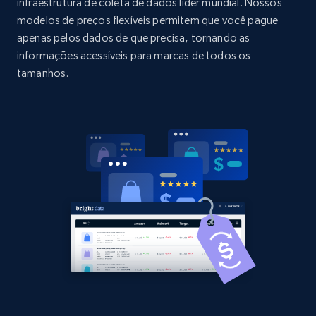
Title, Seller name, Brand, Description, Initial
infraestrutura de coleta de dados líder mundial. Nossos
price, Currency, Availability, Reviews count, and
modelos de preços flexíveis permitem que você pague
more.
apenas pelos dados de que precisa, tornando as
informações acessíveis para marcas de todos os
2.1K+
375+
Comece agora
tamanhos.
Amazon products global dataset - Collect
Amazon products by seller URL
Title, Seller name, Brand, Description, Initial
price, Currency, Availability, Reviews count, and
more.
2.1K+
375+
Comece agora