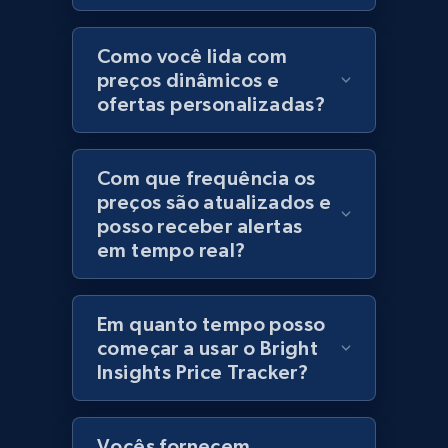
Category id, Product id, Product name, Price,
Currency, Colour code, Colour, Description, and
Como você lida com
more.
preços dinâmicos e
ofertas personalizadas?
1.2K+
208+
Comece agora
Com que frequência os
preços são atualizados e
posso receber alertas
Best Buy products
em tempo real?
URL, Product id, Title, Images, Final price,
Currency, Discount, Initial price, and more.
Em quanto tempo posso
1.1K+
148+
Comece agora
começar a usar o Bright
Insights Price Tracker?
Best Buy products - Collect data on
Vocês fornecem