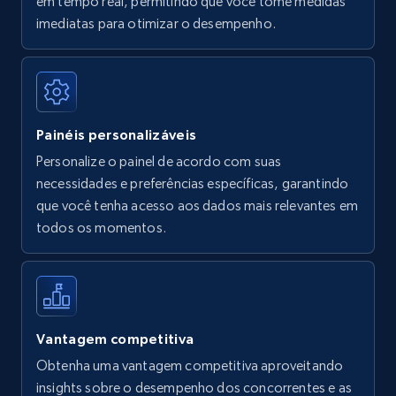
em tempo real, permitindo que você tome medidas
Amazon Reviews
imediatas para otimizar o desempenho.
URL, Product name, Product rating, Product
rating object, Product rating max, Rating,
Author name, Asin, and more.
Painéis personalizáveis
7.4K+
870+
Comece agora
Personalize o painel de acordo com suas
necessidades e preferências específicas, garantindo
que você tenha acesso aos dados mais relevantes em
Walmart - products
todos os momentos.
URL, Final price, Sku, Currency, Gtin,
Specifications, Image urls, Top reviews, and
more.
5.6K+
874+
Comece agora
Vantagem competitiva
Obtenha uma vantagem competitiva aproveitando
insights sobre o desempenho dos concorrentes e as