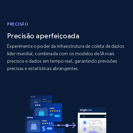
Amazon products global dataset - Collect
products from Brands URLs
Title, Seller name, Brand, Description, Initial
price, Currency, Availability, Reviews count, and
PRECISÃO
more.
Precisão aperfeiçoada
Experimente o poder da infraestrutura de coleta de dados
2.1K+
375+
Comece agora
líder mundial, combinada com os modelos de IA mais
precisos e dados em tempo real, garantindo previsões
precisas e estatísticas abrangentes.
Home Depot US
URL, Domain, Country code, Model number,
Sku, Product id, Product name, Manufacturer,
and more.
2.1K+
353+
Comece agora