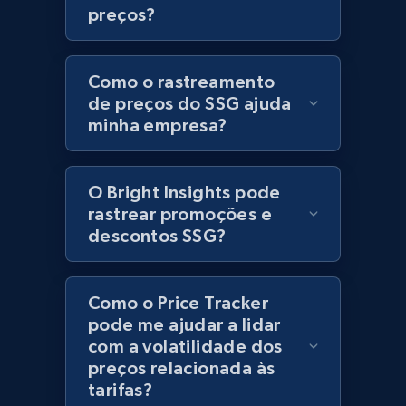
preços?
URL, Product id, Title, Product description,
Rating, Reviews count, Initial price, Discount,
and more.
Como o rastreamento
de preços do SSG ajuda
1.3K+
175+
Comece agora
minha empresa?
O Bright Insights pode
Zara - Products
rastrear promoções e
Category id, Product id, Product name, Price,
descontos SSG?
Currency, Colour code, Colour, Description, and
more.
Como o Price Tracker
1.2K+
208+
Comece agora
pode me ajudar a lidar
com a volatilidade dos
preços relacionada às
tarifas?
Zara - Products - discovery by category url