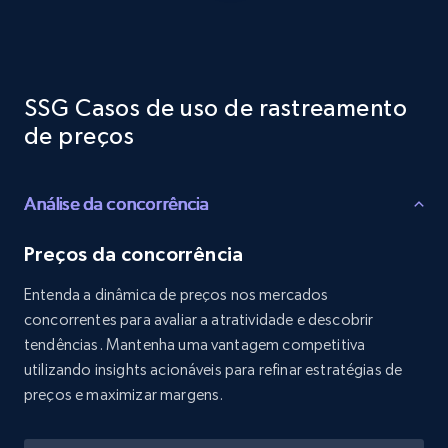
Reviews count shop, Reviews count item, Initial
price, and more.
1.9K+
322+
Comece agora
SSG Casos de uso de rastreamento
de preços
Etsy - Collects data from shop's URL
Análise da concorrência
URL, Product id, Listing inventory id, Title, Rating,
Reviews count shop, Reviews count item, Initial
price, and more.
Preços da concorrência
Entenda a dinâmica de preços nos mercados
1.9K+
322+
Comece agora
concorrentes para avaliar a atratividade e descobrir
tendências. Mantenha uma vantagem competitiva
utilizando insights acionáveis para refinar estratégias de
preços e maximizar margens.
Amazon products search
Asin, URL, Name, Sponsored, Initial price, Final