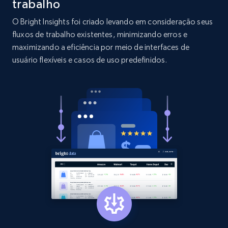
trabalho
O Bright Insights foi criado levando em consideração seus
2.1K+
353+
Comece agora
fluxos de trabalho existentes, minimizando erros e
maximizando a eficiência por meio de interfaces de
usuário flexíveis e casos de uso predefinidos.
Etsy
URL, Product id, Listing inventory id, Title, Rating,
Reviews count shop, Reviews count item, Initial
price, and more.
1.9K+
322+
Comece agora
Etsy - Collect data on products using
specified keywords
URL, Product id, Listing inventory id, Title, Rating,