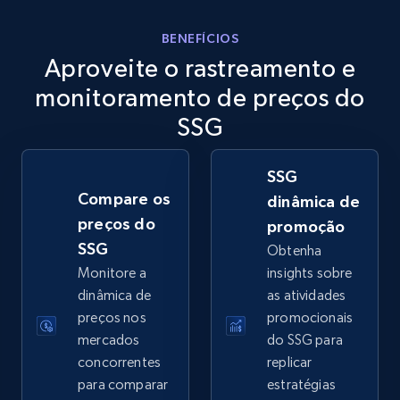
eBay
BENEFÍCIOS
Aproveite o rastreamento e
URL, Product id, Title, Seller name, Seller rating,
Seller reviews, Breadcrumbs, Root category, and
monitoramento de preços do
more.
SSG
2.5K+
358+
Comece agora
SSG
Compare os
dinâmica de
preços do
promoção
eBay - Gather data on products using
SSG
Obtenha
specified keywords
Monitore a
insights sobre
URL, Product id, Title, Seller name, Seller rating,
dinâmica de
as atividades
Seller reviews, Breadcrumbs, Root category, and
preços nos
promocionais
more.
mercados
do SSG para
concorrentes
replicar
2.5K+
358+
Comece agora
para comparar
estratégias