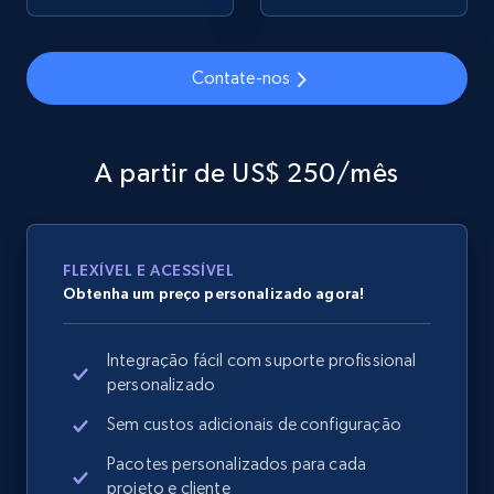
Contate-nos
Google Shopping
URL, Product id, Title, Product description,
Rating, Reviews count, Images, Variations, and
A partir de US$ 250/mês
more.
2.4K+
199+
Comece agora
FLEXÍVEL E ACESSÍVEL
Obtenha um preço personalizado agora!
Google Shopping - collects products from
Integração fácil com suporte profissional
web using keywords
personalizado
URL, Product id, Title, Product description,
Rating, Reviews count, Images, Variations, and
Sem custos adicionais de configuração
more.
Pacotes personalizados para cada
projeto e cliente