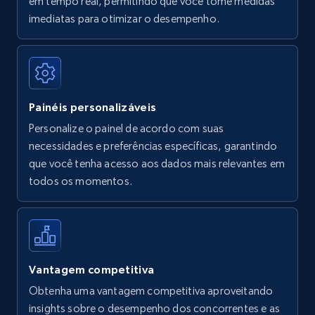
em tempo real, permitindo que você tome medidas
Amazon Reviews
imediatas para otimizar o desempenho.
URL, Product name, Product rating, Product
rating object, Product rating max, Rating,
Author name, Asin, and more.
Painéis personalizáveis
7.4K+
870+
Comece agora
Personalize o painel de acordo com suas
necessidades e preferências específicas, garantindo
que você tenha acesso aos dados mais relevantes em
Walmart - products
todos os momentos.
URL, Final price, Sku, Currency, Gtin,
Specifications, Image urls, Top reviews, and
more.
5.6K+
875+
Comece agora
Vantagem competitiva
Obtenha uma vantagem competitiva aproveitando
insights sobre o desempenho dos concorrentes e as