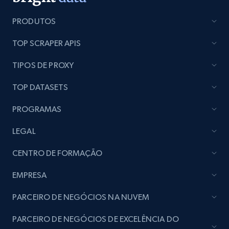
seller URL
URL, Title, Rating, Reviews, Initial price, Final
PRODUTOS
price, Currency, Stock, and more.
TOP SCRAPER APIS
991+
165+
Comece agora
TIPOS DE PROXY
TOP DATASETS
Lazada - Products - Discover products by
PROGRAMAS
brand URL
LEGAL
URL, Title, Rating, Reviews, Initial price, Final
price, Currency, Stock, and more.
CENTRO DE FORMAÇÃO
EMPRESA
991+
165+
Comece agora
PARCEIRO DE NEGÓCIOS NA NUVEM
PARCEIRO DE NEGÓCIOS DE EXCELÊNCIA DO
Lowes.com