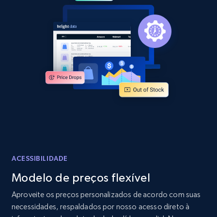
2.1K+
355+
Comece agora
Home Depot US - Discover products by
specified URL
URL, Domain, Country code, Model number,
Sku, Product id, Product name, Manufacturer,
and more.
2.1K+
355+
Comece agora
ACESSIBILIDADE
Modelo de preços flexível
Home Depot US - Discover products by
Aproveite os preços personalizados de acordo com suas
specified UPC
necessidades, respaldados por nosso acesso direto à