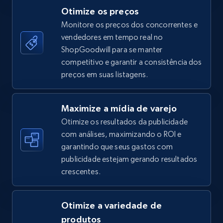
Otimize os preços
Monitore os preços dos concorrentes e
vendedores em tempo real no
TikTok Shop - category
ShopGoodwill para se manter
URL, Title, Available, Description, Currency, Initial
competitivo e garantir a consistência dos
price, Final price, Discount percent, and more.
preços em suas listagens.
5.4K+
668+
Comece agora
Maximize a mídia de varejo
Otimize os resultados da publicidade
com análises, maximizando o ROI e
garantindo que seus gastos com
TikTok Shop - Collect TikTok shop products
publicidade estejam gerando resultados
by keywords search
crescentes.
URL, Title, Available, Description, Currency, Initial
price, Final price, Discount percent, and more.
Otimize a variedade de
5.4K+
668+
Comece agora
produtos