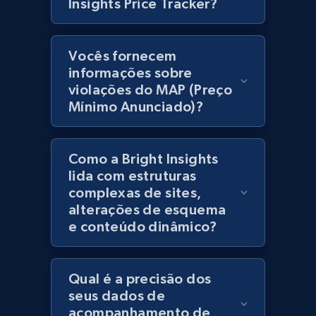
Insights Price Tracker?
products using specified keywords
URL, Product id, Title, Images, Final price,
Currency, Discount, Initial price, and more.
Vocês fornecem
informações sobre
1.1K+
149+
Comece agora
violações do MAP (Preço
Mínimo Anunciado)?
Lazada - Products
Como a Bright Insights
URL, Title, Rating, Reviews, Initial price, Final
lida com estruturas
price, Currency, Stock, and more.
complexas de sites,
alterações de esquema
e conteúdo dinâmico?
991+
165+
Comece agora
Qual é a precisão dos
seus dados de
Lazada - Products - Discover products by
acompanhamento de
keyword