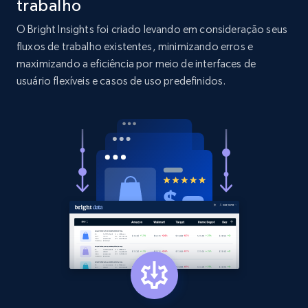
trabalho
O Bright Insights foi criado levando em consideração seus
2.1K+
375+
Comece agora
fluxos de trabalho existentes, minimizando erros e
maximizando a eficiência por meio de interfaces de
usuário flexíveis e casos de uso predefinidos.
Etsy
URL, Product id, Listing inventory id, Title, Rating,
Reviews count shop, Reviews count item, Initial
price, and more.
1.9K+
323+
Comece agora
Etsy - Collect data on products using
specified keywords
URL, Product id, Listing inventory id, Title, Rating,