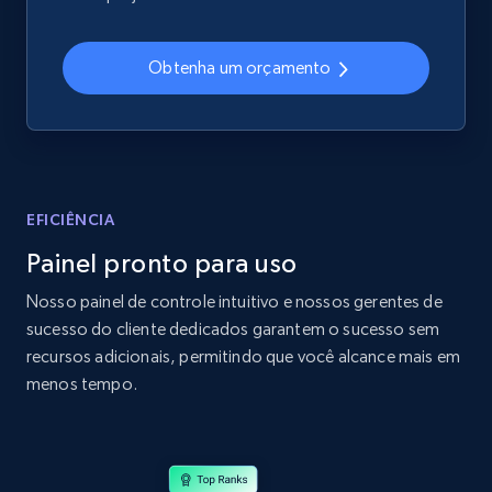
2.4K+
200+
Comece agora
Obtenha um orçamento
Home Depot US
URL, Domain, Country code, Model number,
Sku, Product id, Product name, Manufacturer,
and more.
EFICIÊNCIA
Painel pronto para uso
2.1K+
355+
Comece agora
Nosso painel de controle intuitivo e nossos gerentes de
sucesso do cliente dedicados garantem o sucesso sem
recursos adicionais, permitindo que você alcance mais em
Home Depot US - Gather data on products
menos tempo.
using specified keywords
URL, Domain, Country code, Model number,
Sku, Product id, Product name, Manufacturer,
and more.