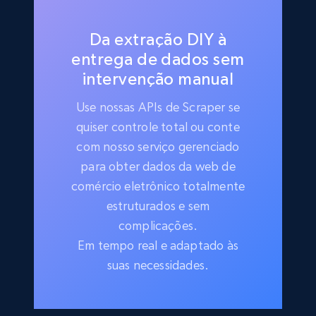
Da extração DIY à
entrega de dados sem
intervenção manual
Use nossas APIs de Scraper se
quiser controle total ou conte
com nosso serviço gerenciado
para obter dados da web de
comércio eletrônico totalmente
estruturados e sem
complicações.
Em tempo real e adaptado às
suas necessidades.