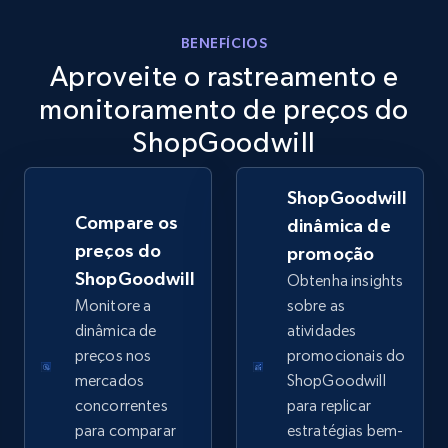
eBay
BENEFÍCIOS
Aproveite o rastreamento e
URL, Product id, Title, Seller name, Seller rating,
Seller reviews, Breadcrumbs, Root category, and
monitoramento de preços do
more.
ShopGoodwill
2.5K+
359+
Comece agora
ShopGoodwill
Compare os
dinâmica de
preços do
promoção
eBay - Gather data on products using
ShopGoodwill
Obtenha insights
specified keywords
Monitore a
sobre as
URL, Product id, Title, Seller name, Seller rating,
dinâmica de
atividades
Seller reviews, Breadcrumbs, Root category, and
preços nos
promocionais do
more.
mercados
ShopGoodwill
concorrentes
para replicar
2.5K+
359+
Comece agora
para comparar
estratégias bem-