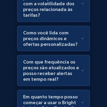
com a volatilidade dos
Category id, Product id, Product name, Price,
preços relacionada às
Currency, Colour code, Colour, Description, and
tarifas?
more.
1.2K+
208+
Comece agora
Como você lida com
preços dinâmicos e
ofertas personalizadas?
Best Buy products
URL, Product id, Title, Images, Final price,
Com que frequência os
Currency, Discount, Initial price, and more.
preços são atualizados e
posso receber alertas
em tempo real?
1.1K+
149+
Comece agora
Em quanto tempo posso
começar a usar o Bright
Best Buy products - Collect data on