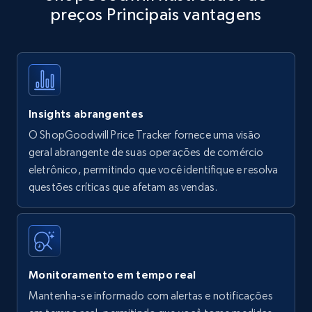
preços Principais vantagens
Title, Seller name, Brand, Description, Initial
price, Currency, Availability, Reviews count, and
more.
35.3K+
5.7K+
Comece agora
Insights abrangentes
O ShopGoodwill Price Tracker fornece uma visão
Amazon products - find products by using
geral abrangente de suas operações de comércio
upc numbers
eletrônico, permitindo que você identifique e resolva
questões críticas que afetam as vendas.
Title, Seller name, Brand, Description, Initial
price, Currency, Availability, Reviews count, and
more.
35.3K+
5.7K+
Comece agora
Monitoramento em tempo real
Mantenha-se informado com alertas e notificações