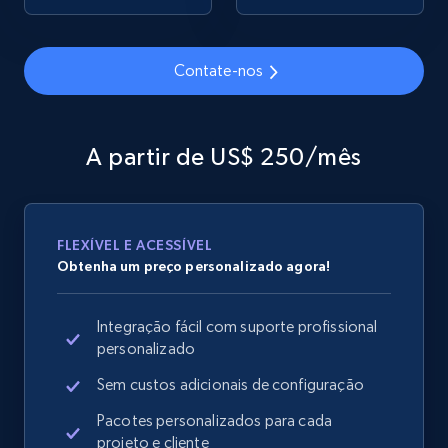
Contate-nos
Google Shopping
URL, Product id, Title, Product description,
Rating, Reviews count, Images, Variations, and
A partir de US$ 250/mês
more.
2.4K+
200+
Comece agora
FLEXÍVEL E ACESSÍVEL
Obtenha um preço personalizado agora!
Google Shopping - collects products from
Integração fácil com suporte profissional
web using keywords
personalizado
URL, Product id, Title, Product description,
Rating, Reviews count, Images, Variations, and
Sem custos adicionais de configuração
more.
Pacotes personalizados para cada
projeto e cliente