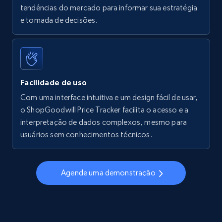
tendências do mercado para informar sua estratégia
Walmart - products - Find new products by
e tomada de decisões.
using specific category URL
URL, Final price, Sku, Currency, Gtin,
Specifications, Image urls, Top reviews, and
more.
Facilidade de uso
5.6K+
875+
Comece agora
Com uma interface intuitiva e um design fácil de usar,
o ShopGoodwill Price Tracker facilita o acesso e a
interpretação de dados complexos, mesmo para
usuários sem conhecimentos técnicos.
Walmart - products - Collects products by
specific keywords
URL, Final price, Sku, Currency, Gtin,
Agende uma demonstração
Specifications, Image urls, Top reviews, and
more.
5.6K+
875+
Comece agora