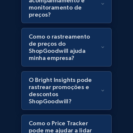
acompanhamento e
monitoramento de
URL, Product id, Title, Product description,
Rating, Reviews count, Initial price, Discount,
preços?
and more.
Como o rastreamento
1.3K+
175+
Comece agora
de preços do
ShopGoodwill ajuda
minha empresa?
Zara - Products
Category id, Product id, Product name, Price,
O Bright Insights pode
Currency, Colour code, Colour, Description, and
rastrear promoções e
more.
descontos
ShopGoodwill?
1.2K+
208+
Comece agora
Como o Price Tracker
pode me ajudar a lidar
Zara - Products - discovery by category url