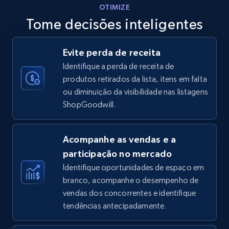
OTIMIZE
Tome decisões inteligentes
Walmart - products - Discover products by
Evite perda de receita
using sku numbers
Identifique a perda de receita de
URL, Final price, Sku, Currency, Gtin,
produtos retirados da lista, itens em falta
Specifications, Image urls, Top reviews, and
ou diminuição da visibilidade nas listagens
more.
ShopGoodwill.
5.6K+
875+
Comece agora
Acompanhe as vendas e a
participação no mercado
Identifique oportunidades de espaço em
TikTok Shop
branco, acompanhe o desempenho de
URL, Title, Available, Description, Currency, Initial
vendas dos concorrentes e identifique
price, Final price, Discount percent, and more.
tendências antecipadamente.
5.4K+
668+
Comece agora