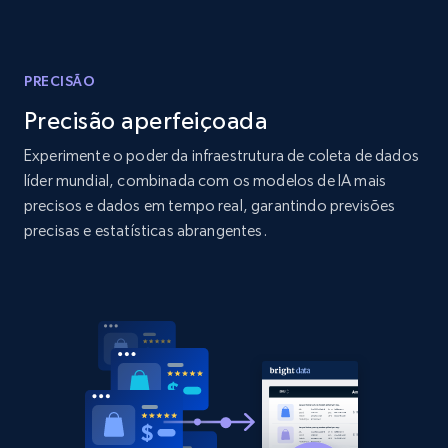
Amazon products global dataset
Title, Seller name, Brand, Description, Initial
price, Currency, Availability, Reviews count, and
more.
PRECISÃO
Precisão aperfeiçoada
2.1K+
375+
Comece agora
Experimente o poder da infraestrutura de coleta de dados
líder mundial, combinada com os modelos de IA mais
precisos e dados em tempo real, garantindo previsões
Amazon products global dataset - Collects
precisas e estatísticas abrangentes.
products by specific category URL
Title, Seller name, Brand, Description, Initial
price, Currency, Availability, Reviews count, and
more.
2.1K+
375+
Comece agora