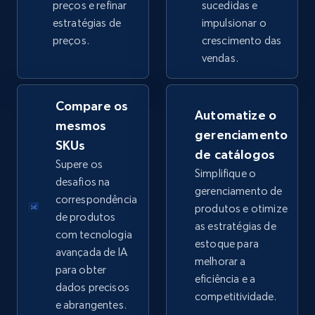
preços e refinar
sucedidas e
estratégias de
impulsionar o
preços.
crescimento das
eBay - Collect products from shops on eBay
vendas.
URL, Product id, Title, Seller name, Seller rating,
Seller reviews, Breadcrumbs, Root category, and
more.
Compare os
Automatize o
mesmos
gerenciamento
2.5K+
359+
Comece agora
SKUs
de catálogos
Supere os
Simplifique o
desafios na
gerenciamento de
correspondência
produtos e otimize
eBay - Collect records by category
de produtos
as estratégias de
URL, Product id, Title, Seller name, Seller rating,
com tecnologia
estoque para
Seller reviews, Breadcrumbs, Root category, and
avançada de IA
melhorar a
more.
para obter
eficiência e a
dados precisos
competitividade.
2.5K+
359+
Comece agora
e abrangentes.