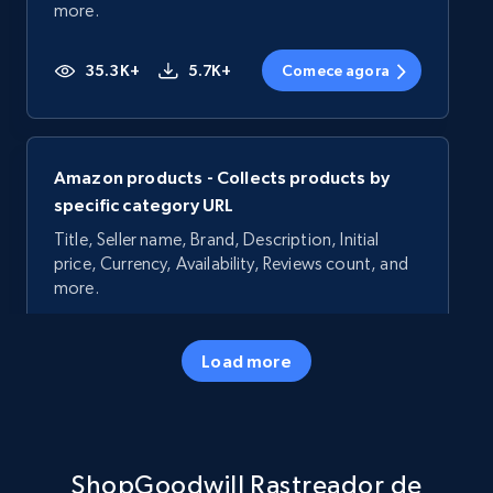
more.
35.3K+
5.7K+
Comece agora
Amazon products - Collects products by
specific category URL
Title, Seller name, Brand, Description, Initial
price, Currency, Availability, Reviews count, and
more.
35.3K+
5.7K+
Comece agora
Load more
Amazon products - Collects products by
ShopGoodwill Rastreador de
specific keywords