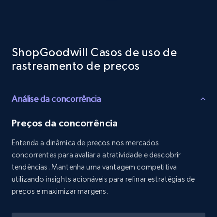
Reviews count shop, Reviews count item, Initial
price, and more.
1.9K+
323+
Comece agora
ShopGoodwill Casos de uso de
rastreamento de preços
Etsy - Collects data from shop's URL
Análise da concorrência
URL, Product id, Listing inventory id, Title, Rating,
Reviews count shop, Reviews count item, Initial
price, and more.
Preços da concorrência
Entenda a dinâmica de preços nos mercados
1.9K+
323+
Comece agora
concorrentes para avaliar a atratividade e descobrir
tendências. Mantenha uma vantagem competitiva
utilizando insights acionáveis para refinar estratégias de
preços e maximizar margens.
Amazon products search
Asin, URL, Name, Sponsored, Initial price, Final