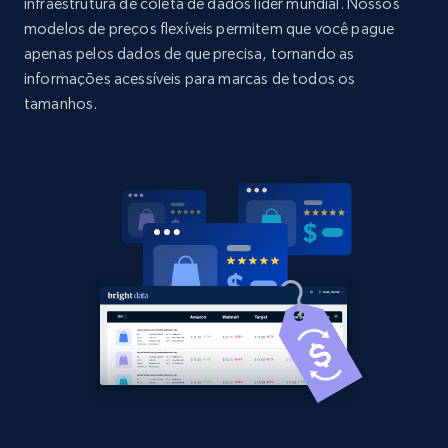
URL, Domain, Country code, Model number,
infraestrutura de coleta de dados líder mundial. Nossos
Sku, Product id, Product name, Manufacturer,
modelos de preços flexíveis permitem que você pague
and more.
apenas pelos dados de que precisa, tornando as
informações acessíveis para marcas de todos os
2.1K+
355+
Comece agora
tamanhos.
Home Depot US - Discovery products by
specific category URL
URL, Domain, Country code, Model number,
Sku, Product id, Product name, Manufacturer,
and more.
2.1K+
355+
Comece agora