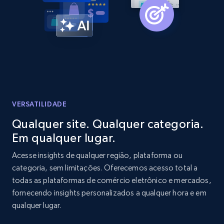
Amazon products global dataset -
Collecting products by keyword search
Title, Seller name, Brand, Description, Initial
price, Currency, Availability, Reviews count, and
more.
2.1K+
375+
Comece agora
VERSATILIDADE
Qualquer site. Qualquer categoria.
Em qualquer lugar.
Amazon products global dataset - Collects
products by best sellers category URL
Acesse insights de qualquer região, plataforma ou
categoria, sem limitações. Oferecemos acesso total a
Title, Seller name, Brand, Description, Initial
todas as plataformas de comércio eletrônico e mercados,
price, Currency, Availability, Reviews count, and
more.
fornecendo insights personalizados a qualquer hora e em
qualquer lugar.
2.1K+
375+
Comece agora