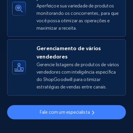
Aperfeiçoe sua variedade de produtos
monitorando os concorrentes, para que
você possa otimizar as operações e
TikTok Shop - discover records by shop url
maximizar a receita.
URL, Title, Available, Description, Currency, Initial
price, Final price, Discount percent, and more.
Gerenciamento de vários
5.4K+
668+
Comece agora
vendedores
Gerencie listagens de produtos de vários
vendedores com inteligência específica
do ShopGoodwill para otimizar
Amazon sellers info
estratégias de vendas entre canais.
Seller id, URL, Seller name, Description, Detailed
info, Stars, Feedbacks, Return policy, and more.
Fale com um especialista
2.5K+
378+
Comece agora